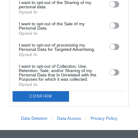
I want to opt-out of the Sharing of my
personal data.
Ο Αλέξανδρος
Ο Ρόμπερτ Ντάουνι
Opted In
Βούλγαρης
Τζούνιορ ως Doctor
σκηνοθετεί το
Doom στο
I want to opt-out of the Sale of my
“Σουέλ” της Ιωάννας
“Avengers:
Personal Data.
Καρυστιάνη (teaser)
Doomsday” (πρώτο
Opted In
τρέιλερ)
I want to opt-out of processing my
Personal Data for Targeted Advertising.
Opted In
I want to opt-out of Collection, Use,
Retention, Sale, and/or Sharing of my
Personal Data that Is Unrelated with the
Purposes for which it was collected.
Opted In
Η απίστευτη
Ο Πέδρο Πασκάλ
ιστορία του
παίζει τσέλο στη
CONFIRM
Σιλβέστερ Σταλόνε
νέα ταινία
στο “I Play Rocky”
“Behemoth!” του
του Πίτερ Φαρέλι
Τόνι Γκίλροϊ
(πρώτο τρέιλερ)
(teaser)
Data Deletion
Data Access
Privacy Policy