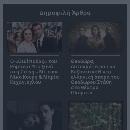
Δημοφιλή Άρθρα
O «Οιδίποδας» του
Θεοδώρα,
Ρόμπερτ Άικ ξανά
Αυτοκράτειρα του
στη Στέγη – Με τους
Βυζαντίου: Η νέα
Νίκο Κουρή & Μαρία
ελληνική όπερα του
Κεχαγιόγλου
Θεόδωρου Στάθη
στο θέατρο
Ολύμπια