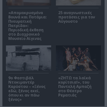
«Απομακρυσμένα
25 αναγνωστικές
Βουνά και Ποτάμια:
προτάσεις για τον
Πνευματική
Αύγουστο
Πατρίδα»:
Περιοδική έκθεση
στο Διαχρονικό
Μουσείο Αίγινας
9ο Φεστιβάλ
«ΖΗΤΩ τα λαϊκά
Ντοκιμαντέρ
κορίτσια!», του
Καρύστου – «Ξένος
Παντελή Αμπαζή
εδώ, ξένος εκεί,
στο Θέατρο
όπου κι αν πάω
Ρεματιάς
ξένος»