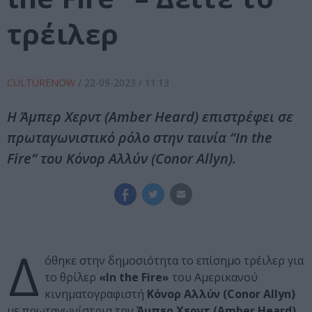
τρέιλερ
CULTURENOW
/
22-09-2023
/ 11:13
H Άμπερ Χερντ (Amber Heard) επιστρέφει σε
πρωταγωνιστικό ρόλο στην ταινία “In the
Fire” του Κόνορ Αλλύν (Conor Allyn).
Δ
όθηκε στην δημοσιότητα το επίσημο τρέιλερ για
το θρίλερ
«In the Fire»
του Αμερικανού
κινηματογραφιστή
Κόνορ Αλλύν (Conor Allyn)
με πρωταγωνίστρια την
Άμπερ Χερντ (Amber Heard)
.