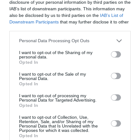
disclosure of your personal information by third parties on the
IAB’s list of downstream participants. This information may
also be disclosed by us to third parties on the
IAB’s List of
Downstream Participants
that may further disclose it to other
third parties.
Ακολουθήστε το Culturenow.gr
Personal Data Processing Opt Outs
I want to opt-out of the Sharing of my
personal data.
Opted In
Σχετικά Άρθρα
I want to opt-out of the Sale of my
Personal Data.
Opted In
I want to opt-out of processing my
Personal Data for Targeted Advertising.
Opted In
I want to opt-out of Collection, Use,
Mania The Abba
The Magician’s
Retention, Sale, and/or Sharing of my
Personal Data that Is Unrelated with the
Tribute: Μια
Farewell: Οι Uriah
Purposes for which it was collected.
μοναδική συναυλία
Heep στο Floyd
Opted In
στο Christmas