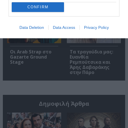
Theater
CONFIRM
Data Deletion
Data Access
Privacy Policy
Οι Arab Strap στο
Τα τραγούδια μας:
Gazarte Ground
Ευανθία
Stage
Ρεμπούτσικα και
Άρης Δαβαράκης
στην Πάρο
Δημοφιλή Άρθρα