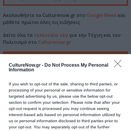
Ακολουθήστε το Culturenow.gr στο
Google News
και
μάθετε πρώτοι όλες τις ειδήσεις
Δείτε όλα τα
τελευταία νέα
για την Τέχνη και τον
Πολιτισμό στο
Culturenow.gr
Νέοι Διαγωνισμοί
❯
CultureNow.gr -
Do Not Process My Personal
Information
Tags
POP - ROCK - ALTERNATIVE
ΝΕΑ ΑΛΜΠΟΥΜ
If you wish to opt-out of the sale, sharing to third parties, or
processing of your personal or sensitive information for
ΣΥΝΑΥΛΙΕΣ 2026
targeted advertising by us, please use the below opt-out
section to confirm your selection. Please note that after your
opt-out request is processed you may continue seeing
Newsletter
interest-based ads based on personal information utilized by
Κάθε βδομάδα στο e-mail σας τα τελευταία νέα για
us or personal information disclosed to third parties prior to
την Τέχνη και τον Πολιτισμό!
your opt-out. You may separately opt-out of the further