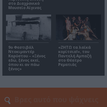
στο Διαχρονικό
Μουσείο Αίγινας
9ο Φεστιβάλ
«ΖΗΤΩ τα λαϊκά
Ντοκιμαντέρ
κορίτσια!», του
Καρύστου – «Ξένος
Παντελή Αμπαζή
εδώ, ξένος εκεί,
στο Θέατρο
όπου κι αν πάω
Ρεματιάς
ξένος»