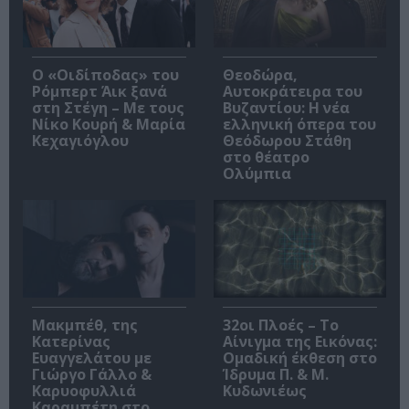
O «Οιδίποδας» του
Θεοδώρα,
Ρόμπερτ Άικ ξανά
Αυτοκράτειρα του
στη Στέγη – Με τους
Βυζαντίου: Η νέα
Νίκο Κουρή & Μαρία
ελληνική όπερα του
Κεχαγιόγλου
Θεόδωρου Στάθη
στο θέατρο
Ολύμπια
Μακμπέθ, της
32οι Πλοές – Το
Κατερίνας
Αίνιγμα της Εικόνας:
Ευαγγελάτου με
Ομαδική έκθεση στο
Γιώργο Γάλλο &
Ίδρυμα Π. & Μ.
Καρυοφυλλιά
Κυδωνιέως
Καραμπέτη στο