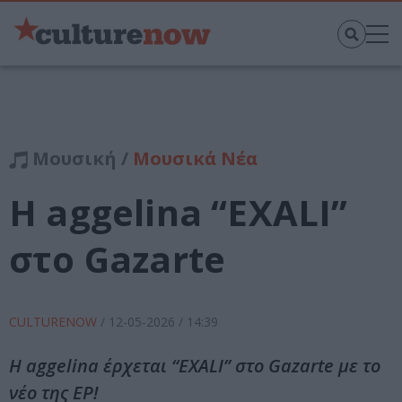
Μουσική /
Μουσικά Νέα
Η aggelina “EXALI”
στο Gazarte
CULTURENOW
/
12-05-2026
/ 14:39
Η aggelina έρχεται “EXALI” στο Gazarte με το
νέο της EP!