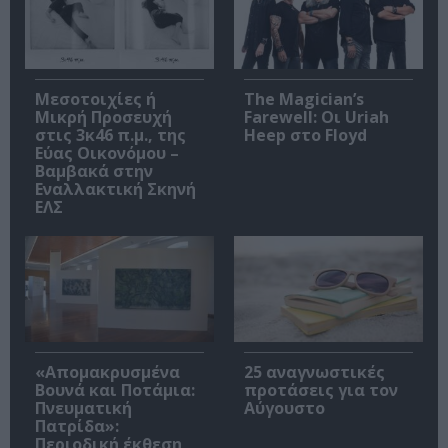
Μεσοτοιχίες ή
The Magician’s
Μικρή Προσευχή
Farewell: Οι Uriah
στις 3κ46 π.μ., της
Heep στο Floyd
Εύας Οικονόμου –
Βαμβακά στην
Εναλλακτική Σκηνή
ΕΛΣ
«Απομακρυσμένα
25 αναγνωστικές
Βουνά και Ποτάμια:
προτάσεις για τον
Πνευματική
Αύγουστο
Πατρίδα»:
Περιοδική έκθεση