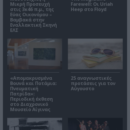
Μικρή Προσευχή
Farewell: Οι Uriah
στις 3κ46 π.μ., της
Heep στο Floyd
Εύας Οικονόμου –
Βαμβακά στην
Εναλλακτική Σκηνή
ΕΛΣ
«Απομακρυσμένα
25 αναγνωστικές
Βουνά και Ποτάμια:
προτάσεις για τον
Πνευματική
Αύγουστο
Πατρίδα»:
Περιοδική έκθεση
στο Διαχρονικό
Μουσείο Αίγινας