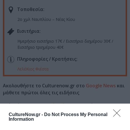
Τοποθεσία:
2ο χμλ Ναυπλίου – Νέας Κίου
Eισιτήρια:
Ημερήσιο εισιτήριο 17€ / Εισιτήριο διημέρου 30€ /
Εισιτήριο τριημέρου 40€
Πληροφορίες / Κρατήσεις:
ΛελέΚιος Φιέστα
Ακολουθήστε το Culturenow.gr στο
Google News
και
μάθετε πρώτοι όλες τις ειδήσεις
Δείτε όλα τα
τελευταία νέα
για την Τέχνη και τον
Πολιτισμό στο
Culturenow.gr
CultureNow.gr -
Do Not Process My Personal
Information
Νέοι Διαγωνισμοί
❯