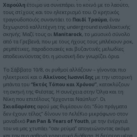
Χαρούλη
έτοιμο να συνεπάρει το κοινό με το λαούτο,
τους στίχους και τον ηλεκτρισμό του. Ο κρητικός
τραγουδοποιός συναντάει το
Παιδί Τραύμα
, έναν
ξεχωριστό καλλιτέχνη της underground εναλλακτικής
σκηνής. Μαζί τους οι
Manitarock
, το μουσικό σύνολο
από τα Γρεβενά, που με τους ήχους τους μπλέκουν ροκ,
ρεμπέτικες, παραδοσιακές και βυζαντινές μελωδίες
αποδεικνύοντας ότι η μουσική δεν γνωρίζει όρια.
Το Σάββατο 10/8, οι ρυθμοί αλλάζουν – γίνονται πιο
ηλεκτρικοί και ο
Αλκίνοος Ιωαννίδης
με την ιστορική
μπάντα του
“Εκτός Τόπου και Χρόνου”
, κατακλύζουν
τη σκηνή της Φιέστας. Η συνέχεια στην Όλγα και τη
Νίκη που επιτέλους “έρχονται Ναύπλιο”. Οι
Σκιαδαρέσες
αφού μας θυμίσουν ότι “δύο πράγματα
δεν έχουν τέλος” δίνουν το ΛελέKιο μικρόφωνο στον
μοναδικό
Pan Pan & Years of Youth
, με την ένέργειά
του να μας χτυπάει “σαν ρεύμα” απογειώνοντας ακόμα
και την πιο ασθενή χορευτική διάθεση. Η δεύτερη μέρα