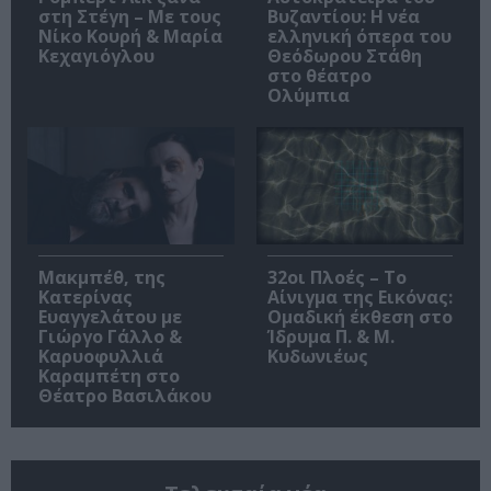
στη Στέγη – Με τους
Βυζαντίου: Η νέα
Νίκο Κουρή & Μαρία
ελληνική όπερα του
Κεχαγιόγλου
Θεόδωρου Στάθη
στο θέατρο
Ολύμπια
Μακμπέθ, της
32οι Πλοές – Το
Κατερίνας
Αίνιγμα της Εικόνας:
Ευαγγελάτου με
Ομαδική έκθεση στο
Γιώργο Γάλλο &
Ίδρυμα Π. & Μ.
Καρυοφυλλιά
Κυδωνιέως
Καραμπέτη στο
Θέατρο Βασιλάκου