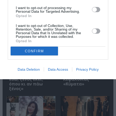
I want to opt-out of processing my
Personal Data for Targeted Advertising.
Opted In
Σχετικά Άρθρα
I want to opt-out of Collection, Use,
Retention, Sale, and/or Sharing of my
Personal Data that Is Unrelated with the
Purposes for which it was collected.
Opted In
CONFIRM
9ο Φεστιβάλ
Έρχεται το 5ο
Ντοκιμαντέρ
Διεθνές Φεστιβάλ
Data Deletion
Data Access
Privacy Policy
Καρύστου – «Ξένος
Κινηματογράφου
εδώ, ξένος εκεί,
Κεφαλονιάς
όπου κι αν πάω
«Κύματα»
ξένος»