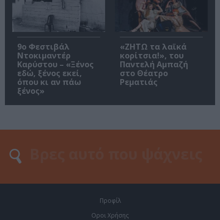
9ο Φεστιβάλ
«ΖΗΤΩ τα λαϊκά
Ντοκιμαντέρ
κορίτσια!», του
Καρύστου – «Ξένος
Παντελή Αμπαζή
εδώ, ξένος εκεί,
στο Θέατρο
όπου κι αν πάω
Ρεματιάς
ξένος»
Προφίλ
Οροι Χρήσης