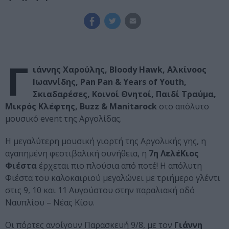
Γ
ιάννης Χαρούλης, Βloody Hawk, Αλκίνοος
Ιωαννίδης, Pan Pan & Years of Youth,
Σκιαδαρέσες, Κοινοί Θνητοί, Παιδί Τραύμα,
Μικρός Κλέφτης, Buzz & Manitarock
στο απόλυτο
μουσικό event της Αργολίδας.
Η μεγαλύτερη μουσική γιορτή της Αργολικής γης, η
αγαπημένη φεστιβαλική συνήθεια, η
7η ΛελέΚιος
Φιέστα
έρχεται πιο πλούσια από ποτέ! Η απόλυτη
Φιέστα του καλοκαιριού μεγαλώνει με τριήμερο γλέντι
στις 9, 10 και 11 Αυγούστου στην παραλιακή οδό
Ναυπλίου – Νέας Κίου.
Οι πόρτες ανοίγουν Παρασκευή 9/8, με τον
Γιάννη