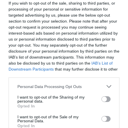
If you wish to opt-out of the sale, sharing to third parties, or
processing of your personal or sensitive information for
Tags
targeted advertising by us, please use the below opt-out
section to confirm your selection. Please note that after your
ΑΛΚΙΝΟΟΣ ΙΩΑΝΝΙΔΗΣ
ΓΙΑΝΝΗΣ ΧΑΡΟΥΛΗΣ
opt-out request is processed you may continue seeing
ΕΝΤΕΧΝΟ - ΛΑΪΚΟ - ΠΑΡΑΔΟΣΙΑΚΗ
ΚΑΛΟΚΑΙΡΙΝΑ ΦΕΣΤΙΒΑΛ
interest-based ads based on personal information utilized by
us or personal information disclosed to third parties prior to
ΚΑΛΟΚΑΙΡΙΝΕΣ ΣΥΝΑΥΛΙΕΣ
ΜΟΥΣΙΚΑ ΦΕΣΤΙΒΑΛ
your opt-out. You may separately opt-out of the further
ΣΥΝΑΥΛΙΕΣ 2024
disclosure of your personal information by third parties on the
IAB’s list of downstream participants. This information may
also be disclosed by us to third parties on the
IAB’s List of
Newsletter
Downstream Participants
that may further disclose it to other
third parties.
Κάθε βδομάδα στο e-mail σας τα τελευταία νέα για
την Τέχνη και τον Πολιτισμό!
Personal Data Processing Opt Outs
I want to opt-out of the Sharing of my
personal data.
Opted In
I want to opt-out of the Sale of my
Ακολουθήστε το Culturenow.gr
Personal Data.
Opted In