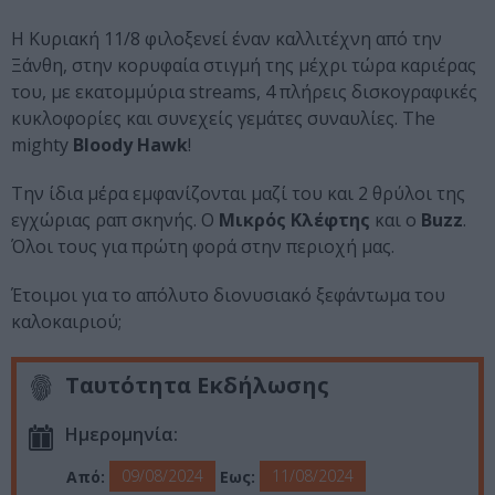
Η Κυριακή 11/8 φιλοξενεί έναν καλλιτέχνη από την
Ξάνθη, στην κορυφαία στιγμή της μέχρι τώρα καριέρας
του, με εκατομμύρια streams, 4 πλήρεις δισκογραφικές
κυκλοφορίες και συνεχείς γεμάτες συναυλίες. Τhe
mighty
Bloody Hawk
!
Την ίδια μέρα εμφανίζονται μαζί του και 2 θρύλοι της
εγχώριας ραπ σκηνής. Ο
Μικρός Κλέφτης
και ο
Buzz
.
Όλοι τους για πρώτη φορά στην περιοχή μας.
Έτοιμοι για το απόλυτο διονυσιακό ξεφάντωμα του
καλοκαιριού;
Ταυτότητα Εκδήλωσης
Ημερομηνία:
09/08/2024
11/08/2024
Από:
Εως: