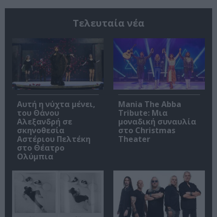
Τελευταία νέα
Αυτή η νύχτα μένει,
Mania The Abba
του Θάνου
Tribute: Μια
Αλεξανδρή σε
μοναδική συναυλία
σκηνοθεσία
στο Christmas
Αστέριου Πελτέκη
Theater
στο Θέατρο
Ολύμπια