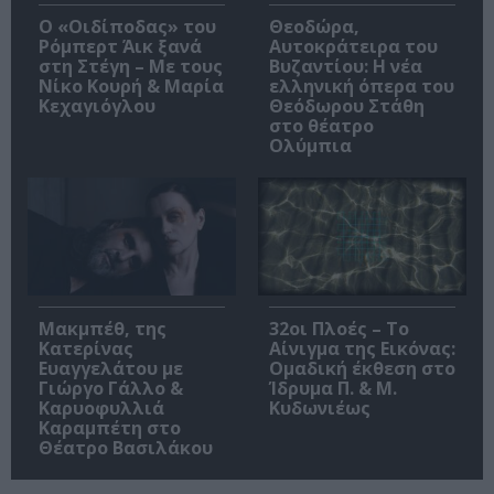
O «Οιδίποδας» του
Θεοδώρα,
Ρόμπερτ Άικ ξανά
Αυτοκράτειρα του
στη Στέγη – Με τους
Βυζαντίου: Η νέα
Νίκο Κουρή & Μαρία
ελληνική όπερα του
Κεχαγιόγλου
Θεόδωρου Στάθη
στο θέατρο
Ολύμπια
Μακμπέθ, της
32οι Πλοές – Το
Κατερίνας
Αίνιγμα της Εικόνας:
Ευαγγελάτου με
Ομαδική έκθεση στο
Γιώργο Γάλλο &
Ίδρυμα Π. & Μ.
Καρυοφυλλιά
Κυδωνιέως
Καραμπέτη στο
Θέατρο Βασιλάκου