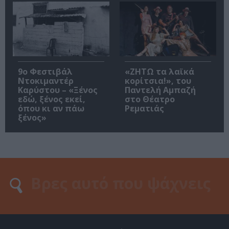
9ο Φεστιβάλ
«ΖΗΤΩ τα λαϊκά
Ντοκιμαντέρ
κορίτσια!», του
Καρύστου – «Ξένος
Παντελή Αμπαζή
εδώ, ξένος εκεί,
στο Θέατρο
όπου κι αν πάω
Ρεματιάς
ξένος»