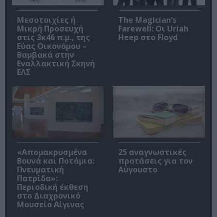
Μεσοτοιχίες ή
The Magician’s
Μικρή Προσευχή
Farewell: Οι Uriah
στις 3κ46 π.μ., της
Heep στο Floyd
Εύας Οικονόμου –
Βαμβακά στην
Εναλλακτική Σκηνή
ΕΛΣ
«Απομακρυσμένα
25 αναγνωστικές
Βουνά και Ποτάμια:
προτάσεις για τον
Πνευματική
Αύγουστο
Πατρίδα»:
Περιοδική έκθεση
στο Διαχρονικό
Μουσείο Αίγινας