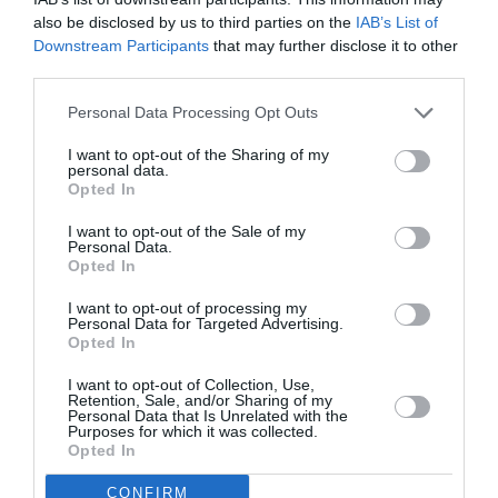
Ημερομηνία:
also be disclosed by us to third parties on the
IAB’s List of
Downstream Participants
that may further disclose it to other
17/05/2017
third parties.
Στις 20:00
Personal Data Processing Opt Outs
Τοποθεσία:
I want to opt-out of the Sharing of my
personal data.
Κέντρο Ελέγχου Τηλεοράσεων, Κύπρου 91Α & Σικίνου
Opted In
35Α, Κυψέλη
I want to opt-out of the Sale of my
Κέντρο Ελέγχου Τηλεοράσεων
Personal Data.
Opted In
Eισιτήρια:
I want to opt-out of processing my
Personal Data for Targeted Advertising.
Είσοδος ελεύθερη
Opted In
Πληροφορίες / Κρατήσεις:
I want to opt-out of Collection, Use,
Retention, Sale, and/or Sharing of my
Personal Data that Is Unrelated with the
Τηλ.: 213 00 40 496, 69 45 34 84 45 |
polychorosket.gr
Purposes for which it was collected.
Opted In
Ακολουθήστε το Culturenow.gr στο
Google News
και
CONFIRM