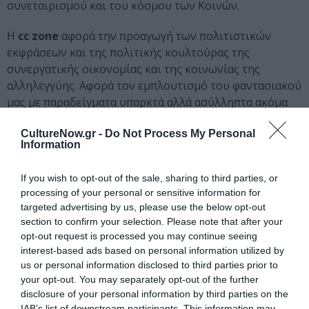
συνεταιρισμού και του κόσμου των Κοινών.
Η
cc zone
αφορά την προαγωγή των πολιτιστικών
εκφράσεων και της πολιτικής κουλτούρας της
συνεργατικής οικονομίας και της κοινωνίας της
αλληλεγγύης. Αφορά τον εμπλουτισμό του φαντασιακού
μας με παραδείγματα υπαρκτά αλλά ασύλληπτα ακόμα
για πολλούς. Τη συλλογική τροποποίηση της κλίμακας
CultureNow.gr -
Do Not Process My Personal
του εφικτού, από όλους για όλους.
Information
Η
cc zone
φιλοδοξεί να είναι μια περιήγηση στις
If you wish to opt-out of the sale, sharing to third parties, or
διαδικασίες μοιράσματος και commοning στην πόλη
processing of your personal or sensitive information for
μας και στον κόσμο. Μια στιγμή έμπνευσης και
targeted advertising by us, please use the below opt-out
επιθυμίας ανάμεσα στους τόπους μας και τον κόσμο.
section to confirm your selection. Please note that after your
opt-out request is processed you may continue seeing
Η
cc zon
e θα βρίσκετε κάθε μήνα κοντά σας.
interest-based ads based on personal information utilized by
us or personal information disclosed to third parties prior to
your opt-out. You may separately opt-out of the further
Ταυτότητα Εκδήλωσης
disclosure of your personal information by third parties on the
IAB’s list of downstream participants. This information may