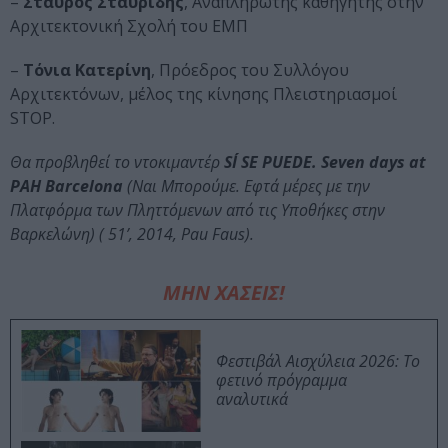
–
Σταύρος Σταυρίδης
, Αναπληρωτής καθηγητής στην
Αρχιτεκτονική Σχολή του ΕΜΠ
–
Τόνια Κατερίνη
, Πρόεδρος του Συλλόγου
Αρχιτεκτόνων, μέλος της κίνησης Πλειστηριασμοί
STOP.
Θα προβληθεί το ντοκιμαντέρ
SÍ SE PUEDE. Seven days at
PAH Barcelona
(Ναι Μπορούμε. Εφτά μέρες με την
Πλατφόρμα των Πληττόμενων από τις Υποθήκες στην
Βαρκελώνη) ( 51’, 2014, Pau Faus).
ΜΗΝ ΧΑΣΕΙΣ!
Φεστιβάλ Αισχύλεια 2026: Το
φετινό πρόγραμμα
αναλυτικά