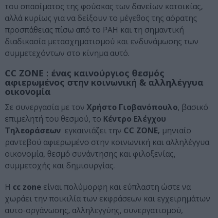
του σπασίματος της φούσκας των δανείων κατοικίας,
αλλά κυρίως για να δείξουν το μέγεθος της αόρατης
προσπάθειας πίσω από το PAH και τη σημαντική
διαδικασία μετασχηματισμού και ενδυνάμωσης των
συμμετεχόντων στο κίνημα αυτό.
CC ZONE : ένας καινούργιος θεσμός
αφιερωμένος στην κοινωνική & αλληλέγγυα
οικονομία
Σε συνεργασία με τον
Χρήστο Γιοβανόπουλο
, βασικό
επιμελητή του θεσμού, το
Κέντρο Ελέγχου
Τηλεοράσεων
εγκαινιάζει την
CC ZONE,
μηνιαίο
ραντεβού αφιερωμένο στην κοινωνική και αλληλέγγυα
οικονομία, θεσμό συνάντησης και φιλοξενίας,
συμμετοχής και δημιουργίας.
Η
cc zone
είναι πολύμορφη και εύπλαστη ώστε να
χωράει την ποικιλία των εκφράσεων και εγχειρημάτων
αυτο-οργάνωσης, αλληλεγγύης, συνεργατισμού,