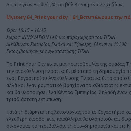
Animasyros Διεθνές Φεστιβάλ Κινουμένων Σχεδίων.
Mystery 64_Print your city | 64_Εκτυπώνουμε την π
Ώρα: 18:15 – 18:45
Χώρος: INNOVATION LAB μια παραχώρηση του ΤΙΤΑΝ
Διεύθυνση: Σωτηρίου Γκιόκα και Τζαφέρη, Ελευσίνα 19200
Εντός βιομηχανικής εγκατάστασης ΤΙΤΑΝ
To Print Your City είναι μια πρωτοβουλία της ομάδας 
την ανακύκλωση πλαστικού, μέσα από τη δημιουργία πρ
ενός Εργαστηρίου Ανακύκλωσης Πλαστικού, το οποίο θ
αλλά και έναν ρομποτικό βραχίονα τρισδιάστατης εκτύ
και θα υλοποιήσει ένα Κέντρο Εμπειρίας, δηλαδή ένα
τρισδιάστατη εκτύπωση.
Κατά τη διάρκεια της λειτουργίας του το Εργαστήριο κα
ελεύθερη είσοδο, ενώ παράλληλα θα υλοποιούνται δωρ
οικονομία, το περιβάλλον, τη συν-δημιουργία και τις 