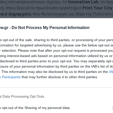
σεις οπτικοακουστικών τεχνών, το
Innovation
Lab
, το πρ
ική, όπου ξεκινά το πρωτότυπο εργαστήριο
Print
Your
City
αιό Δημαρχείο
, που θα λειτουργεί ως έδρα της Πολιτιστι
 και τους επισκέπτες της πόλης.
w.gr -
Do Not Process My Personal Information
πραγματοποιηθεί το
Μυστήριο 2_Λόγια του Ρολογιού,
που
ξεχωριστή απαγγελία ορατή από τον πεζόδρομο της οδού 
to opt-out of the sale, sharing to third parties, or processing of your per
 Elliot
στο
Ρολόι
του
Αρχαιολογικού Χώρου της Ελευσί
formation for targeted advertising by us, please use the below opt-out s
θηκαν από την Πολιτιστική Πρωτεύουσα.
r selection. Please note that after your opt-out request is processed y
eing interest-based ads based on personal information utilized by us or
disclosed to third parties prior to your opt-out. You may separately opt-
losure of your personal information by third parties on the IAB’s list of
. This information may also be disclosed by us to third parties on the
IA
δας ΕΚΕΔΑ
Participants
that may further disclose it to other third parties.
το Εργατοϋπαλληλικό Κέντρο Ελευσίνας με ταυτόχρονη δι
l Data Processing Opt Outs
ok του Γραφείου του ΕΚ στην Ελλάδα και τη συμμετοχή Ε
στε να αναλυθούν τα ευρήματα των παραπάνω επιμέρους
o opt-out of the Sharing of my personal data.
ομικά μέτρα σε ισχύ κατά τη συγκεκριμένη περίοδο. Σημει