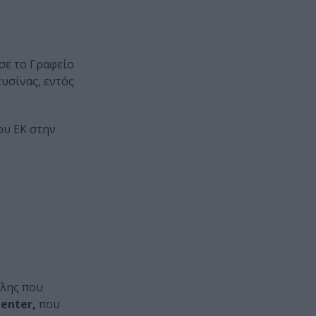
σε το Γραφείο
ευσίνας, εντός
ου ΕΚ στην
όλης που
enter
,
που