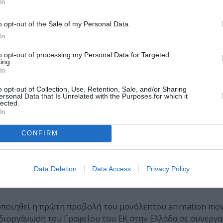
In
ογράφιση και βιντεοσκόπηση.
o opt-out of the Sale of my Personal Data.
In
to opt-out of processing my Personal Data for Targeted
ing.
In
o opt-out of Collection, Use, Retention, Sale, and/or Sharing
023 Ελευσίνα Πολιτιστική Πρωτεύουσα της Ευρώπης
ersonal Data that Is Unrelated with the Purposes for which it
lected.
In
CONFIRM
 στην Ελλάδα
Data Deletion
Data Access
Privacy Policy
ς Επιτροπής στην Ελλάδα
τεύουσα
οποιηθεί η πρώτη προβολή του μονόλεπτου animation mov
 διοργάνωση του Γραφείου του ΕΚ στην Ελλάδα σε συνεργα