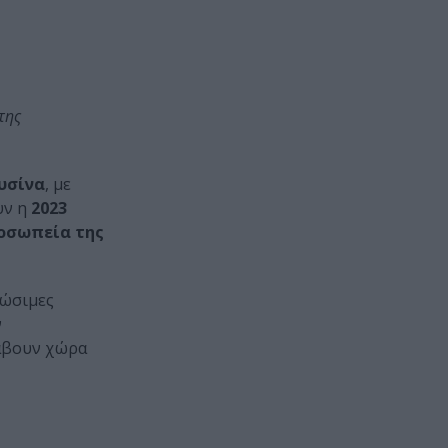
της
υσίνα
, με
υν η
2023
οσωπεία της
ιώσιμες
ν
λάβουν χώρα