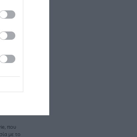
ie, που
σία με το