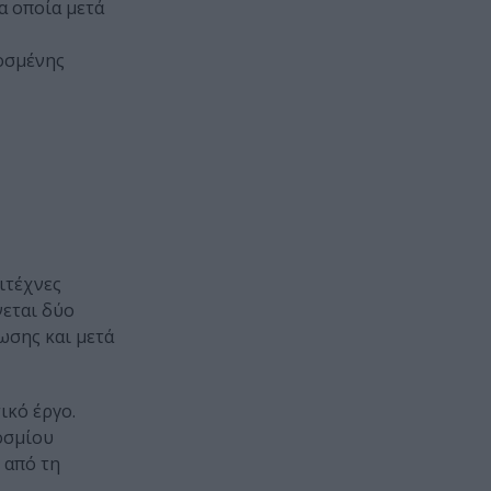
α οποία μετά
οσμένης
ιτέχνες
νεται δύο
ωσης και μετά
ικό έργο.
κοσμίου
 από τη