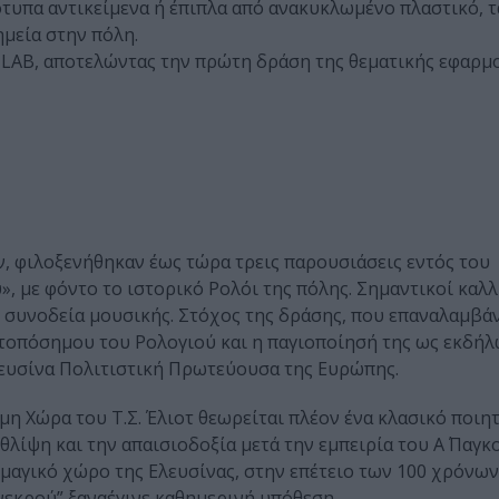
πα αντικείμενα ή έπιπλα από ανακυκλωμένο πλαστικό, τ
ημεία στην πόλη.
 LAB, αποτελώντας την πρώτη δράση της θεματικής εφαρμ
ν, φιλοξενήθηκαν έως τώρα τρεις παρουσιάσεις εντός του
, με φόντο το ιστορικό Ρολόι της πόλης. Σημαντικοί καλλ
, συνοδεία μουσικής. Στόχος της δράσης, που επαναλαμβά
 τοπόσημου του Ρολογιού και η παγιοποίησή της ως εκδήλ
λευσίνα Πολιτιστική Πρωτεύουσα της Ευρώπης.
η Χώρα του Τ.Σ. Έλιοτ θεωρείται πλέον ένα κλασικό ποιητ
θλίψη και την απαισιοδοξία μετά την εμπειρία του Α΄ Παγ
 μαγικό χώρο της Ελευσίνας, στην επέτειο των 100 χρόνων
νεκρού” ξαναέγινε καθημερινή υπόθεση.