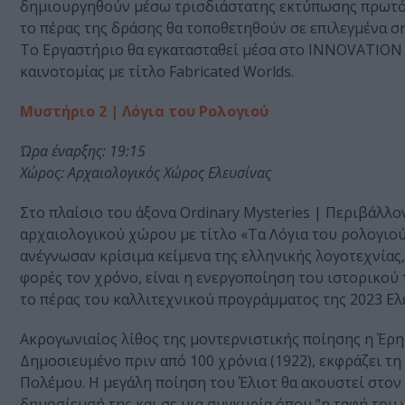
δημιουργηθούν μέσω τρισδιάστατης εκτύπωσης πρωτότυ
το πέρας της δράσης θα τοποθετηθούν σε επιλεγμένα σ
Το Εργαστήριο θα εγκατασταθεί μέσα στο INNOVATION
καινοτομίας με τίτλο Fabricated Worlds.
Μυστήριο 2 | Λόγια του Ρολογιού
Ώρα έναρξης: 19:15
Χώρος: Αρχαιολογικός Χώρος Ελευσίνας
Στο πλαίσιο του άξονα Ordinary Mysteries | Περιβάλλο
αρχαιολογικού χώρου με τίτλο «Τα Λόγια του ρολογιού»
ανέγνωσαν κρίσιμα κείμενα της ελληνικής λογοτεχνίας
φορές τον χρόνο, είναι η ενεργοποίηση του ιστορικού
το πέρας του καλλιτεχνικού προγράμματος της 2023 Ε
Ακρογωνιαίος λίθος της μοντερνιστικής ποίησης η Έρημ
Δημοσιευμένο πριν από 100 χρόνια (1922), εκφράζει τη 
Πολέμου. Η μεγάλη ποίηση του Έλιοτ θα ακουστεί στον
δημοσίευσή της και σε μια συγκυρία όπου “η ταφή του 