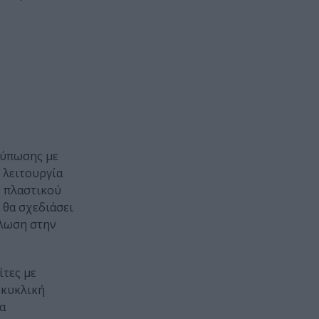
κτύπωσης με
 λειτουργία
ς πλαστικού
 θα σχεδιάσει
κλωση στην
ίτες με
 κυκλική
α