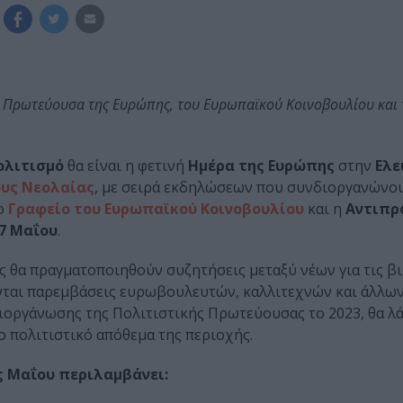
ή Πρωτεύουσα της Ευρώπης, του Ευρωπαϊκού Κοινοβουλίου και 
ολιτισμό
θα είναι η φετινή
Ημέρα της Ευρώπης
στην
Ελε
υς Νεολαίας
, με σειρά εκδηλώσεων που συνδιοργανώνο
ο
Γραφείο του Ευρωπαϊκού Κοινοβουλίου
και η
Αντιπρ
7 Μαΐου
.
ς θα πραγματοποιηθούν συζητήσεις μεταξύ νέων για τις β
ονται παρεμβάσεις ευρωβουλευτών, καλλιτεχνών και άλλω
ιοργάνωσης της Πολιτιστικής Πρωτεύουσας το 2023, θα 
ο πολιτιστικό απόθεμα της περιοχής.
ς Μαΐου περιλαμβάνει: