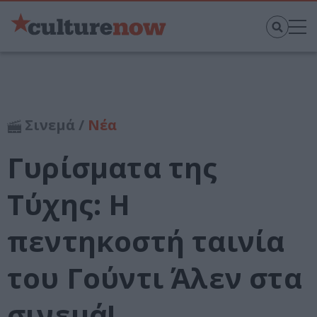
Σινεμά /
Νέα
Γυρίσματα της
Τύχης: H
πεντηκοστή ταινία
του Γούντι Άλεν στα
σινεμά!