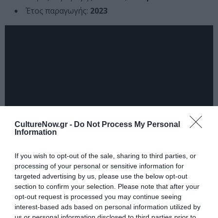
Έτος παραγωγής:
2023
CultureNow.gr -
Do Not Process My Personal
Information
Διαβάστε επίσης:
If you wish to opt-out of the sale, sharing to third parties, or
processing of your personal or sensitive information for
Το “Coup de Chance” του Γούντι Άλεν πυροδότησε
targeted advertising by us, please use the below opt-out
διαμαρτυρίες και ενθουσιώδεις επευφημίες στο Φεστιβάλ
section to confirm your selection. Please note that after your
opt-out request is processed you may continue seeing
Βενετίας
interest-based ads based on personal information utilized by
us or personal information disclosed to third parties prior to