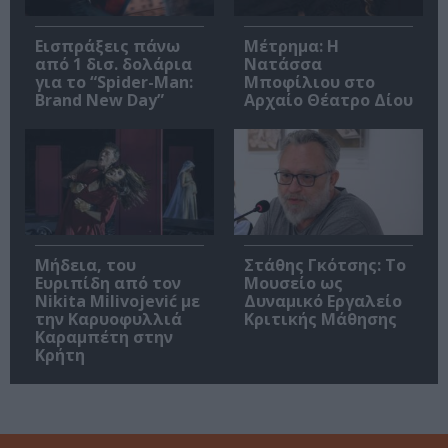
Εισπράξεις πάνω
Μέτρημα: Η
από 1 δισ. δολάρια
Νατάσσα
για το “Spider-Man:
Μποφίλιου στο
Brand New Day”
Αρχαίο Θέατρο Δίου
Μήδεια, του
Στάθης Γκότσης: Το
Ευριπίδη από τον
Μουσείο ως
Nikita Milivojević με
Δυναμικό Εργαλείο
την Καρυοφυλλιά
Κριτικής Μάθησης
Καραμπέτη στην
Κρήτη