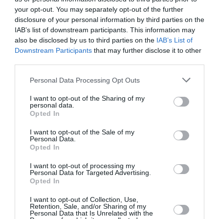
Ταυτότητα
your opt-out. You may separately opt-out of the further
disclosure of your personal information by third parties on the
28 Σεπτεμβρίου στους κινηματογράφους από τη
IAB’s list of downstream participants. This information may
Spentzos Film
also be disclosed by us to third parties on the
IAB’s List of
Downstream Participants
that may further disclose it to other
third parties.
Ακολουθήστε το Culturenow.gr στο
Google News
και
μάθετε πρώτοι όλες τις ειδήσεις
Personal Data Processing Opt Outs
I want to opt-out of the Sharing of my
Δείτε όλα τα
τελευταία νέα
για την Τέχνη και τον
personal data.
Πολιτισμό στο
Culturenow.gr
Opted In
I want to opt-out of the Sale of my
Νέοι Διαγωνισμοί
❯
Personal Data.
Opted In
Tags
I want to opt-out of processing my
Personal Data for Targeted Advertising.
ΓΟΥΝΤΙ ΑΛΕΝ
ΔΡΑΜΑΤΙΚΗ - ΚΟΙΝΩΝΙΚΗ
Opted In
ΝΕΕΣ ΤΑΙΝΙΕΣ - ΤΑΙΝΙΕΣ ΤΗΣ ΕΒΔΟΜΑΔΑΣ
ΞΕΝΕΣ ΤΑΙΝΙΕΣ
I want to opt-out of Collection, Use,
Retention, Sale, and/or Sharing of my
Personal Data that Is Unrelated with the