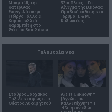
Μακμπέθ, της
32οι Πλοές – Το
Κατερίνας
Αίνιγμα της Εικόνας:
Ευαγγελάτου με
Ομαδική έκθεση στο
Γιώργο Γάλλο &
Ίδρυμα Π. & Μ.
Καρυοφυλλιά
Κυδωνιέως
Καραμπέτη στο
Θέατρο Βασιλάκου
Τελευταία νέα
Σταύρος Ξαρχάκος:
Artist Unknown*
Ταξίδι στο φως στο
[Αγνώστου
Θέατρο Λυκαβηττού
Καλλιτέχνη*] *Η
Ήβη ήταν εδώ: