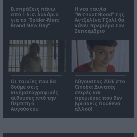
Εισπράξεις πάνω
Η νέα ταινία
από 1 δισ. δολάρια
“Without Blood” της
για το “Spider-Man:
Αντζελίνα Τζολί θα
Brand New Day”
κάνει πρεμιέρα τον
Σεπτέμβριο
Οι ταινίες που θα
Αύγουστος 2026 στο
δούμε στις
Cinobo: Δυνατές
κινηματογραφικές
σειρές και
αίθουσες από την
πρεμιέρες που δεν
Πέμπτη 6
βρίσκεις πουθενά
Αυγούστου
αλλού!