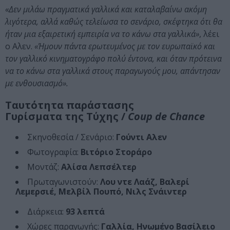
«Δεν μιλάω πραγματικά γαλλικά και καταλαβαίνω ακόμη
λιγότερα, αλλά καθώς τελείωσα το σενάριο, σκέφτηκα ότι θα
ήταν μια εξαιρετική εμπειρία να το κάνω στα γαλλικά»
, λέει
ο Αλεν.
«Ήμουν πάντα ερωτευμένος με τον ευρωπαϊκό και
τον γαλλικό κινηματογράφο πολύ έντονα, και όταν πρότεινα
να το κάνω στα γαλλικά στους παραγωγούς μου, απάντησαν
με ενθουσιασμό».
Ταυτότητα παράστασης
Γυρίσματα της Τύχης /
Coup de Chance
Σκηνοθεσία / Σενάριο:
Γούντι Αλεν
Φωτογραφία:
Βιτόριο Στοράρο
Μοντάζ:
Αλίσα Λεπσέλτερ
Πρωταγωνιστούν:
Λου ντε Λαάζ, Βαλερί
Λεμερσιέ, Μελβίλ Πουπό, Νιλς Σνάιντερ
Διάρκεια:
93 λεπτά
Χώρες παραγωγής:
Γαλλία, Ηνωμένο Βασίλειο