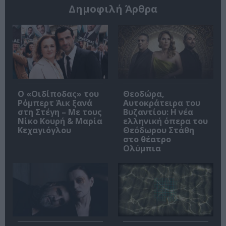
Δημοφιλή Άρθρα
O «Οιδίποδας» του
Θεοδώρα,
Ρόμπερτ Άικ ξανά
Αυτοκράτειρα του
στη Στέγη – Με τους
Βυζαντίου: Η νέα
Νίκο Κουρή & Μαρία
ελληνική όπερα του
Κεχαγιόγλου
Θεόδωρου Στάθη
στο θέατρο
Ολύμπια