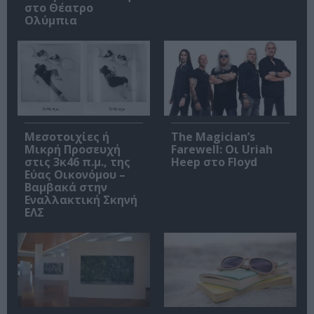
στο Θέατρο
Ολύμπια
Μεσοτοιχίες ή
The Magician’s
Μικρή Προσευχή
Farewell: Οι Uriah
στις 3κ46 π.μ., της
Heep στο Floyd
Εύας Οικονόμου –
Βαμβακά στην
Εναλλακτική Σκηνή
ΕΛΣ