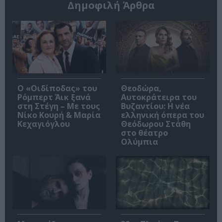
Δημοφιλή Άρθρα
O «Οιδίποδας» του
Θεοδώρα,
Ρόμπερτ Άικ ξανά
Αυτοκράτειρα του
στη Στέγη – Με τους
Βυζαντίου: Η νέα
Νίκο Κουρή & Μαρία
ελληνική όπερα του
Κεχαγιόγλου
Θεόδωρου Στάθη
στο θέατρο
Ολύμπια