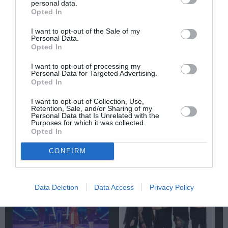
personal data.
Newsletter
Opted In
Κάθε βδομάδα στο e-mail σας τα τελευταία νέα για
I want to opt-out of the Sale of my
την Τέχνη και τον Πολιτισμό!
Personal Data.
Opted In
I want to opt-out of processing my
Personal Data for Targeted Advertising.
Opted In
I want to opt-out of Collection, Use,
Ακολουθήστε το Culturenow.gr
Retention, Sale, and/or Sharing of my
Personal Data that Is Unrelated with the
Purposes for which it was collected.
Opted In
CONFIRM
Σχετικά Άρθρα
Data Deletion
Data Access
Privacy Policy