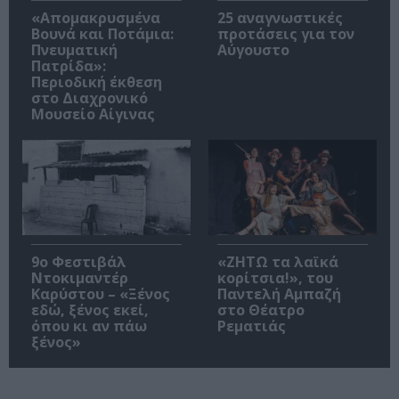
«Απομακρυσμένα
25 αναγνωστικές
Βουνά και Ποτάμια:
προτάσεις για τον
Πνευματική
Αύγουστο
Πατρίδα»:
Περιοδική έκθεση
στο Διαχρονικό
Μουσείο Αίγινας
9ο Φεστιβάλ
«ΖΗΤΩ τα λαϊκά
Ντοκιμαντέρ
κορίτσια!», του
Καρύστου – «Ξένος
Παντελή Αμπαζή
εδώ, ξένος εκεί,
στο Θέατρο
όπου κι αν πάω
Ρεματιάς
ξένος»