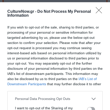
Πληροφορίες / Κρατήσεις:
CultureNow.gr -
Do Not Process My Personal
Φεστιβάλ Επταπυργίου
Information
If you wish to opt-out of the sale, sharing to third parties, or
Ακολουθήστε το Culturenow.gr στο
Google News
και
processing of your personal or sensitive information for
μάθετε πρώτοι όλες τις ειδήσεις
targeted advertising by us, please use the below opt-out
section to confirm your selection. Please note that after your
Δείτε όλα τα
τελευταία νέα
για την Τέχνη και τον
opt-out request is processed you may continue seeing
Πολιτισμό στο
Culturenow.gr
interest-based ads based on personal information utilized by
us or personal information disclosed to third parties prior to
Νέοι Διαγωνισμοί
❯
your opt-out. You may separately opt-out of the further
disclosure of your personal information by third parties on the
IAB’s list of downstream participants. This information may
Tags
also be disclosed by us to third parties on the
IAB’s List of
Downstream Participants
that may further disclose it to other
ΕΝΤΕΧΝΟ - ΛΑΪΚΟ - ΠΑΡΑΔΟΣΙΑΚΗ
ΚΑΛΟΚΑΙΡΙΝΑ ΦΕΣΤΙΒΑΛ
third parties.
ΚΑΛΟΚΑΙΡΙΝΕΣ ΣΥΝΑΥΛΙΕΣ
ΜΑΡΙΑ ΠΑΠΑΓΕΩΡΓΙΟΥ
Personal Data Processing Opt Outs
ΣΥΝΑΥΛΙΕΣ 2024
ΦΕΣΤΙΒΑΛ ΕΠΤΑΠΥΡΓΙΟΥ
I want to opt-out of the Sharing of my