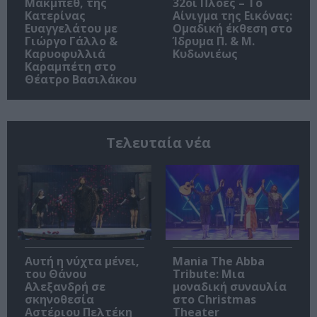
Μακμπέθ, της
32οι Πλοές – Το
Κατερίνας
Αίνιγμα της Εικόνας:
Ευαγγελάτου με
Ομαδική έκθεση στο
Γιώργο Γάλλο &
Ίδρυμα Π. & Μ.
Καρυοφυλλιά
Κυδωνιέως
Καραμπέτη στο
Θέατρο Βασιλάκου
Τελευταία νέα
Αυτή η νύχτα μένει,
Mania The Abba
του Θάνου
Tribute: Μια
Αλεξανδρή σε
μοναδική συναυλία
σκηνοθεσία
στο Christmas
Αστέριου Πελτέκη
Theater