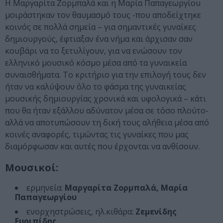
Η Μαργαρίτα Ζορμπαλά και η Μαρία Παπαγεωργίου
μοιράστηκαν τον θαυμασμό τους -που αποδείχτηκε
κοινός σε πολλά σημεία – για σημαντικές γυναίκες
δημιουργούς, έφτιαξαν ένα νήμα και άρχισαν σαν
κουβάρι να το ξετυλίγουν, για να ενώσουν τον
ελληνικό μουσικό κόσμο μέσα από τα γυναικεία
συναισθήματα. Το κριτήριο για την επιλογή τους δεν
ήταν να καλύψουν όλο το φάσμα της γυναικείας
μουσικής δημιουργίας χρονικά και υφολογικά – κάτι
που θα ήταν εξάλλου αδύνατον μέσα σε τόσο πλούτο-
αλλά να αποτυπώσουν τη δική τους αλήθεια μέσα από
κοινές αναφορές, τιμώντας τις γυναίκες που μας
διαμόρφωσαν και αυτές που έρχονται να ανθίσουν.
Μουσικοί:
ερμηνεία:
Μαργαρίτα Ζορμπαλά, Μαρία
Παπαγεωργίου
ενορχηστρώσεις, ηλ.κιθάρα:
Ζεμενίδης
Ευριπίδης