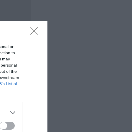
sonal or
ection to
ou may
 personal
out of the
 downstream
B’s List of