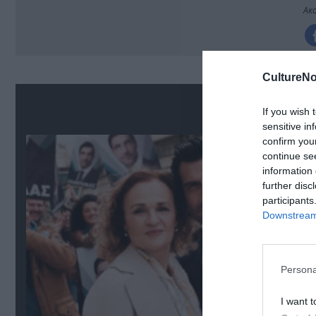
Ακο
CultureNo
Δ
If you wish 
sensitive in
confirm you
continue se
information 
further disc
participants
Downstream 
Persona
I want t