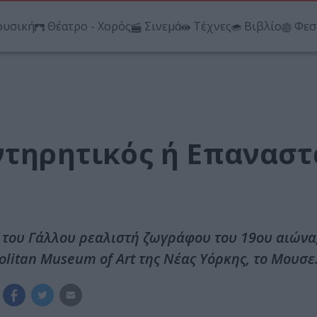
υσική
Θέατρο - Χορός
Σινεμά
Τέχνες
Βιβλίο
Φεσ
ντηρητικός ή Επαναστ
 του Γάλλου ρεαλιστή ζωγράφου του 19ου αιώνα
olitan Museum of Art της Νέας Υόρκης, τo Mουσ