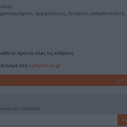
ριλίου
δημοσιογράφους, αρχαιολόγους, ξεναγούς, εκπαιδευτικούς,
μάθετε πρώτοι όλες τις ειδήσεις
ολιτισμό στο
Culturenow.gr
r
Δες
νη και τον Πολιτισμό!