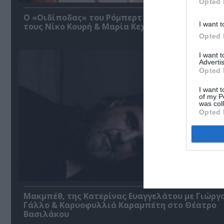
Opted 
O «Οιδίποδας» του Ρόμπερτ Άικ ξανά στη Στέγη
I want t
τους Νίκο Κουρή & Μαρία Κεχαγιόγλου
Opted 
I want 
Advertis
Opted 
I want t
of my P
was col
Opted 
Μακμπέθ, της Κατερίνας Ευαγγελάτου με Γιώργ
Γάλλο & Καρυοφυλλιά Καραμπέτη στο Θέατρο
Βασιλάκου