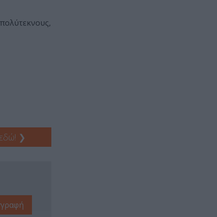
 πολύτεκνους,
 εδώ!
❯