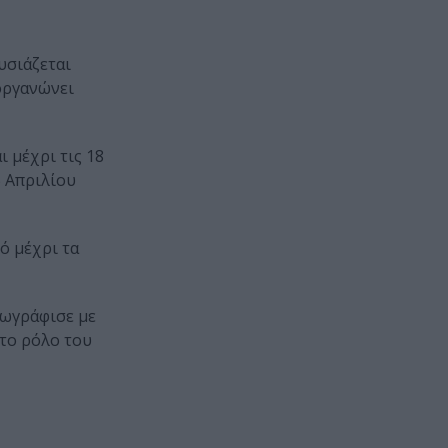
υσιάζεται
οργανώνει
 μέχρι τις 18
5 Απριλίου
ό μέχρι τα
ζωγράφισε με
 το ρόλο του