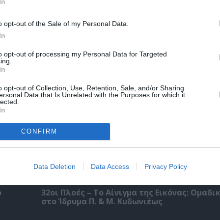
In
 – Με
Θεοδώρα, Αυτοκράτειρα του Βυζαντίου: Η ν
o opt-out of the Sale of my Personal Data.
ελληνική όπερα του Θεόδωρου Στάθη στο 
Ολύμπια
In
to opt-out of processing my Personal Data for Targeted
ing.
In
o opt-out of Collection, Use, Retention, Sale, and/or Sharing
ersonal Data that Is Unrelated with the Purposes for which it
lected.
In
CONFIRM
Data Deletion
Data Access
Privacy Policy
ο
32οι Πλοές – Το Αίνιγμα της Εικόνας: Ομαδι
στο Ίδρυμα Π. & Μ. Κυδωνιέως