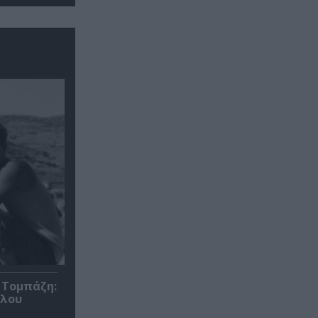
 Τομπάζη:
υλου