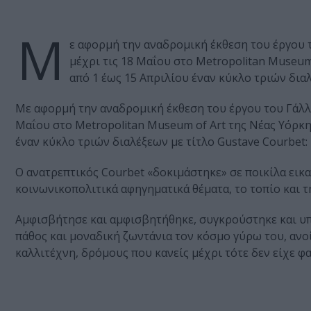
Μ
ε αφορμή την αναδρομική έκθεση του έργου 
μέχρι τις 18 Μαΐου στο Metropolitan Museum
από 1 έως 15 Απριλίου έναν κύκλο τριών δια
Με αφορμή την αναδρομική έκθεση του έργου του Γάλλ
Μαΐου στο Metropolitan Museum of Art της Νέας Υόρκη
έναν κύκλο τριών διαλέξεων με τίτλο Gustave Courbet:
Ο ανατρεπτικός Courbet «δοκιμάστηκε» σε ποικίλα εικα
κοινωνικοπολιτικά αφηγηματικά θέματα, το τοπίο και τ
Αμφισβήτησε και αμφισβητήθηκε, συγκρούστηκε και υπ
πάθος και μοναδική ζωντάνια τον κόσμο γύρω του, ανοί
καλλιτέχνη, δρόμους που κανείς μέχρι τότε δεν είχε φα