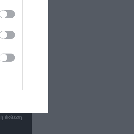
έα
θέατρο
κή έκθεση