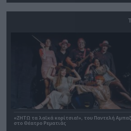
«ΖΗΤΩ τα λαϊκά κορίτσια!», του Παντελή Αμπα
στο Θέατρο Ρεματιάς