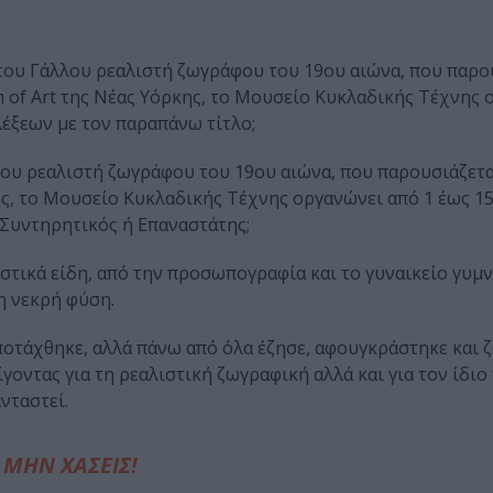
του Γάλλου ρεαλιστή ζωγράφου του 19ου αιώνα, που παρο
 of Art της Νέας Υόρκης, τo Mουσείο Κυκλαδικής Τέχνης 
λέξεων με τον παραπάνω τίτλο;
ου ρεαλιστή ζωγράφου του 19ου αιώνα, που παρουσιάζεται
ς, τo Mουσείο Κυκλαδικής Τέχνης οργανώνει από 1 έως 1
 Συντηρητικός ή Επαναστάτης;
στικά είδη, από την προσωπογραφία και το γυναικείο γυμν
η νεκρή φύση.
οτάχθηκε, αλλά πάνω από όλα έζησε, αφουγκράστηκε και 
γοντας για τη ρεαλιστική ζωγραφική αλλά και για τον ίδιο
νταστεί.
ΜΗΝ ΧΑΣΕΙΣ!