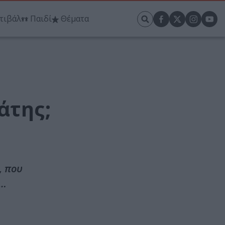
τιβάλ
Παιδί
Θέματα
άτης;
, που
ε…