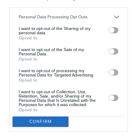
«Το Κέντρο Ελληνικών Σπουδών του Ιδρύματος Σταύρος
third parties.
Νιάρχος στο Πανεπιστήμιο SimonFraser είναι
Personal Data Processing Opt Outs
ενθουσιασμένο που συνεργάζεται με το Μουσείο Μπενάκη
σε αυτό το συναρπαστικό εγχείρημα. Το Greece in Context
I want to opt-out of the Sharing of my
personal data.
μας προσφέρει την ευκαιρία να αναδείξουμε τον ελληνικό
Opted In
πολιτισμό και την ταυτότητα μέσα στον χρόνο και τον χώρο,
και να εξετάσουμε τον ρόλο της Ελλάδας — μέσα από τον
I want to opt-out of the Sale of my
Personal Data.
υλικό πολιτισμό — ως συνομιλητή, ερμηνευτή και ενεργό
Opted In
παράγοντα σε ένα διασυνδεδεμένο και πολυπολιτισμικό
I want to opt-out of processing my
μεσογειακό περιβάλλον, από την αρχαιότητα έως σήμερα.»
Personal Data for Targeted Advertising.
Opted In
Η
Σοφία Χανδακά
και η
Ειρήνη Δ. Κωτσοβίλη
,
δημιουργοί της σειράς Greece in Context, σημειώνουν:
I want to opt-out of Collection, Use,
Retention, Sale, and/or Sharing of my
Personal Data that Is Unrelated with the
Purposes for which it was collected.
«Το Greece in Context δημιουργήθηκε ως ένας χώρος
Opted In
διαλόγου — μια πρόσκληση να επανεξετάσουμε την Ελλάδα
μέσα από ανθρώπους, ιδέες, αντικείμενα και βιωμένες
CONFIRM
εμπειρίες, και να προσεγγίσουμε τον πολιτισμό ως μια
ζωντανή διαδικασία που διαμορφώνει διαρκώς τον τρόπο