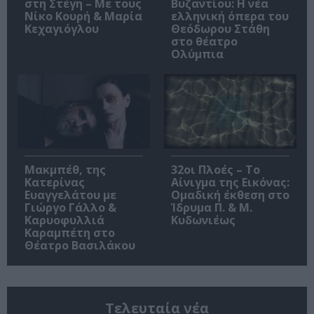
στη Στέγη – Με τους
Βυζαντίου: Η νέα
Νίκο Κουρή & Μαρία
ελληνική όπερα του
Κεχαγιόγλου
Θεόδωρου Στάθη
στο θέατρο
Ολύμπια
Μακμπέθ, της
32οι Πλοές – Το
Κατερίνας
Αίνιγμα της Εικόνας:
Ευαγγελάτου με
Ομαδική έκθεση στο
Γιώργο Γάλλο &
Ίδρυμα Π. & Μ.
Καρυοφυλλιά
Κυδωνιέως
Καραμπέτη στο
Θέατρο Βασιλάκου
Τελευταία νέα