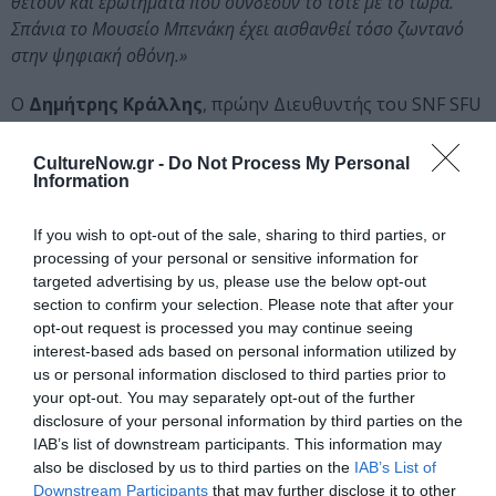
θέτουν και ερωτήματα που συνδέουν το τότε με το τώρα.
Σπάνια το Μουσείο Μπενάκη έχει αισθανθεί τόσο ζωντανό
στην ψηφιακή οθόνη.»
Ο
Δημήτρης Κράλλης
, πρώην Διευθυντής του SNF SFU
Hellenic Studies και συμμετέχων μοιράζεται:
CultureNow.gr -
Do Not Process My Personal
«Ήταν πραγματική χαρά να συνεργάζομαι με το Μουσείο
Information
Μπενάκη και την ομάδα του, διαμορφώνοντας — μέσα στους
ιδιαίτερα δυναμικούς χώρους του — ιδέες και σχέδια για ένα
If you wish to opt-out of the sale, sharing to third parties, or
νέο ερευνητικό έργο στη Βόρεια Λέσβο. Περιδιαβαίνοντας
processing of your personal or sensitive information for
targeted advertising by us, please use the below opt-out
τους χώρους του και στοχαζόμενος μαζί με τους κόσμους
section to confirm your selection. Please note that after your
του παρελθόντος που οι επιμελητές του ανασυνθέτουν με
opt-out request is processed you may continue seeing
τόση φροντίδα, βρήκα έμπνευση για να τοποθετήσω το δικό
interest-based ads based on personal information utilized by
μου αρχειακό έργο μέσα στο δικό του πολιτισμικό και υλικό
us or personal information disclosed to third parties prior to
πλαίσιο.»
your opt-out. You may separately opt-out of the further
disclosure of your personal information by third parties on the
Η
Sabrina Higgins
, νυν Διευθύντρια του SNF SFU
IAB’s list of downstream participants. This information may
Hellenic Studies δηλώνει:
also be disclosed by us to third parties on the
IAB’s List of
Downstream Participants
that may further disclose it to other