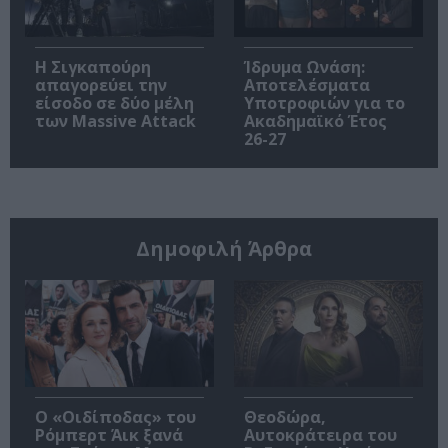
Η Σιγκαπούρη
Ίδρυμα Ωνάση:
απαγορεύει την
Αποτελέσματα
είσοδο σε δύο μέλη
Υποτροφιών για το
των Massive Attack
Ακαδημαϊκό Έτος
26-27
Δημοφιλή Άρθρα
O «Οιδίποδας» του
Θεοδώρα,
Ρόμπερτ Άικ ξανά
Αυτοκράτειρα του