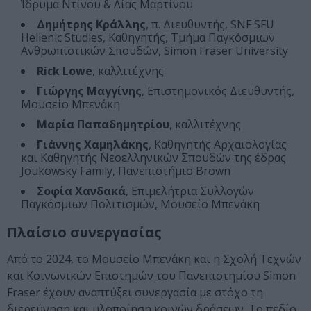
Ίδρυμα Ντίνου & Λίας Μαρτίνου
Δημήτρης Κράλλης
, π. Διευθυντής, SNF SFU
Hellenic Studies, Καθηγητής, Τμήμα Παγκόσμιων
Ανθρωπιστικών Σπουδών, Simon Fraser University
Rick Lowe
, καλλιτέχνης
Γιώργης Μαγγίνης
, Επιστημονικός Διευθυντής,
Μουσείο Μπενάκη
Μαρία Παπαδημητρίου
, καλλιτέχνης
Γιάννης Χαμηλάκης
, Καθηγητής Αρχαιολογίας
και Καθηγητής Νεοελληνικών Σπουδών της έδρας
Joukowsky Family, Πανεπιστήμιο Brown
Σοφία Χανδακά
, Επιμελήτρια Συλλογών
Παγκόσμιων Πολιτισμών, Μουσείο Μπενάκη
Πλαίσιο συνεργασίας
Από το 2024, το Μουσείο Μπενάκη και η Σχολή Τεχνών
και Κοινωνικών Επιστημών του Πανεπιστημίου Simon
Fraser έχουν αναπτύξει συνεργασία με στόχο τη
διερεύνηση και υλοποίηση κοινών δράσεων. Το πεδίο