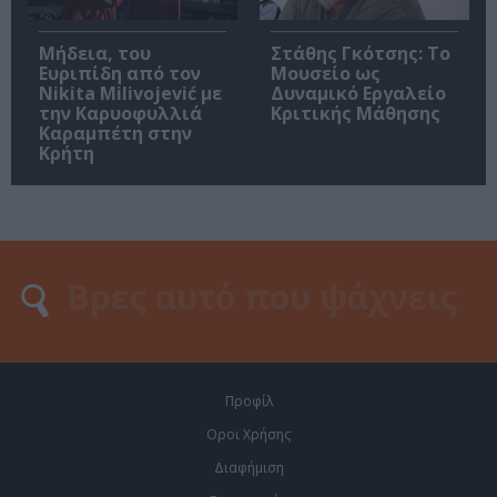
Μήδεια, του
Στάθης Γκότσης: Το
Ευριπίδη από τον
Μουσείο ως
Nikita Milivojević με
Δυναμικό Εργαλείο
την Καρυοφυλλιά
Κριτικής Μάθησης
Καραμπέτη στην
Κρήτη
Προφίλ
Οροι Χρήσης
Διαφήμιση