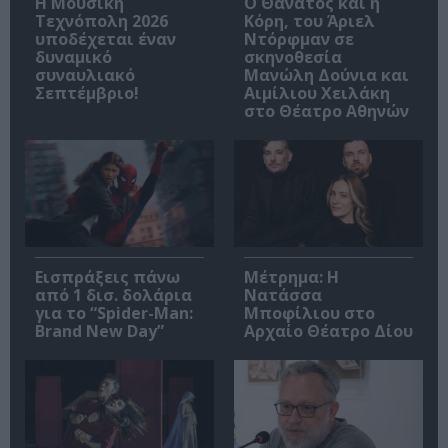
Η Μουσική
Ο Θάνατος και η
Τεχνόπολη 2026
Κόρη, του Άριελ
υποδέχεται έναν
Ντόρφμαν σε
δυναμικό
σκηνοθεσία
συναυλιακό
Μανώλη Δούνια και
Σεπτέμβριο!
Αιμίλιου Χειλάκη
στο Θέατρο Αθηνών
Εισπράξεις πάνω
Μέτρημα: Η
από 1 δισ. δολάρια
Νατάσσα
για το “Spider-Man:
Μποφίλιου στο
Brand New Day”
Αρχαίο Θέατρο Δίου