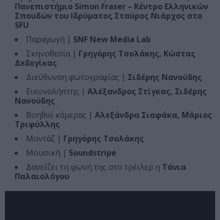
Πανεπιστήμιο Simon Fraser – Κέντρο Ελληνικών
Σπουδών του Ιδρύματος Σταύρος Νιάρχος στο
SFU
Παραγωγή |
SNF New Media Lab
Σκηνοθεσία |
Γρηγόρης Τσολάκης, Κώστας
Δεδεγίκας
Διεύθυνση φωτογραφίας |
Σιδέρης Νανούδης
Εικονολήπτης |
Αλέξανδρος Στίγκας, Σιδέρης
Νανούδης
Βοηθοί κάμερας |
Αλεξάνδρα Σιαφάκα, Μάριος
Τριφύλλης
Μοντάζ |
Γρηγόρης Τσολάκης
Μουσική |
Soundstripe
Δανείζει τη φωνή της στο τρέιλερ η
Τάνια
Παλαιολόγου