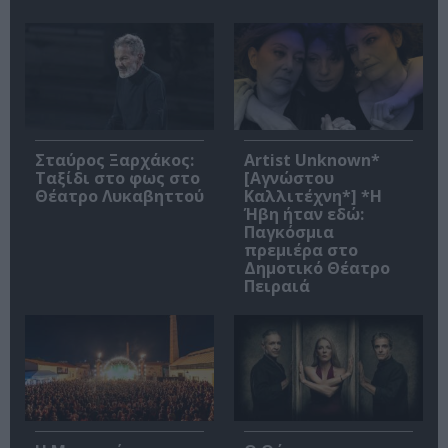
Σταύρος Ξαρχάκος:
Artist Unknown*
Ταξίδι στο φως στο
[Αγνώστου
Θέατρο Λυκαβηττού
Καλλιτέχνη*] *Η
Ήβη ήταν εδώ:
Παγκόσμια
πρεμιέρα στο
Δημοτικό Θέατρο
Πειραιά