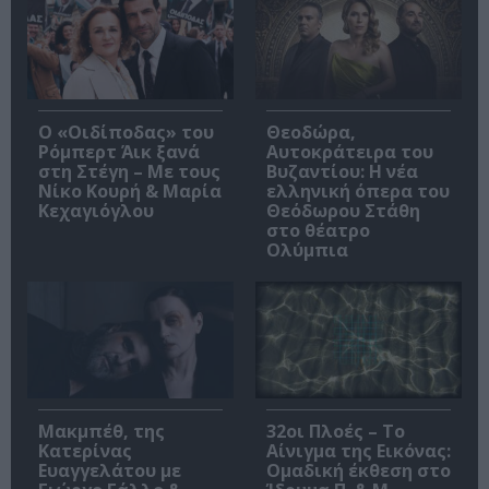
O «Οιδίποδας» του
Θεοδώρα,
Ρόμπερτ Άικ ξανά
Αυτοκράτειρα του
στη Στέγη – Με τους
Βυζαντίου: Η νέα
Νίκο Κουρή & Μαρία
ελληνική όπερα του
Κεχαγιόγλου
Θεόδωρου Στάθη
στο θέατρο
Ολύμπια
Μακμπέθ, της
32οι Πλοές – Το
Κατερίνας
Αίνιγμα της Εικόνας:
Ευαγγελάτου με
Ομαδική έκθεση στο