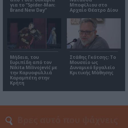
για το “Spider-Man:
Μποφίλιου στο
Brand New Day”
Αρχαίο Θέατρο Δίου
Μήδεια, του
Στάθης Γκότσης: Το
Ευριπίδη από τον
Μουσείο ως
Nikita Milivojević με
Δυναμικό Εργαλείο
την Καρυοφυλλιά
Κριτικής Μάθησης
Καραμπέτη στην
Κρήτη