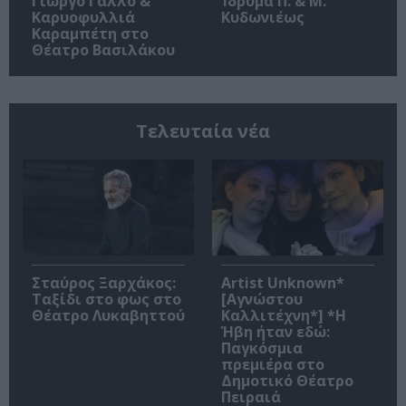
Γιώργο Γάλλο &
Ίδρυμα Π. & Μ.
Καρυοφυλλιά
Κυδωνιέως
Καραμπέτη στο
Θέατρο Βασιλάκου
Τελευταία νέα
Σταύρος Ξαρχάκος:
Artist Unknown*
Ταξίδι στο φως στο
[Αγνώστου
Θέατρο Λυκαβηττού
Καλλιτέχνη*] *Η
Ήβη ήταν εδώ:
Παγκόσμια
πρεμιέρα στο
Δημοτικό Θέατρο
Πειραιά