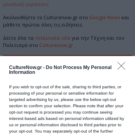
μοναδικές εμφανίσεις
Ακολουθήστε το Culturenow.gr στο
Google News
και
μάθετε πρώτοι όλες τις ειδήσεις
Δείτε όλα τα
τελευταία νέα
για την Τέχνη και τον
Πολιτισμό στο
Culturenow.gr
Νέοι Διαγωνισμοί
❯
CultureNow.gr -
Do Not Process My Personal
Information
Tags
If you wish to opt-out of the sale, sharing to third parties, or
JAZZ - BLUES - ETHNIC
processing of your personal or sensitive information for
ΓΚΟΡΑΝ ΜΠΡΕΓΚΟΒΙΤΣ (GORAN BREGOVIĆ)
targeted advertising by us, please use the below opt-out
section to confirm your selection. Please note that after your
ΚΑΛΟΚΑΙΡΙΝΕΣ ΣΥΝΑΥΛΙΕΣ
ΣΥΝΑΥΛΙΕΣ 2023
opt-out request is processed you may continue seeing
interest-based ads based on personal information utilized by
Newsletter
us or personal information disclosed to third parties prior to
your opt-out. You may separately opt-out of the further
Κάθε βδομάδα στο e-mail σας τα τελευταία νέα για