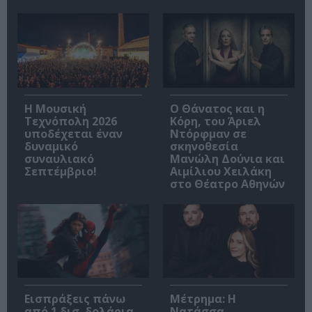
Η Μουσική
Ο Θάνατος και η
Τεχνόπολη 2026
Κόρη, του Άριελ
υποδέχεται έναν
Ντόρφμαν σε
δυναμικό
σκηνοθεσία
συναυλιακό
Μανώλη Δούνια και
Σεπτέμβριο!
Αιμίλιου Χειλάκη
στο Θέατρο Αθηνών
Εισπράξεις πάνω
Μέτρημα: Η
από 1 δισ. δολάρια
Νατάσσα