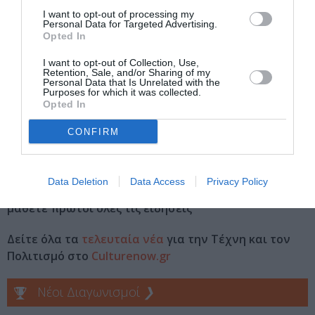
Ημερομηνία:
I want to opt-out of processing my
Personal Data for Targeted Advertising.
Opted In
22/05/2026
31/10/2026
Από:
Εως:
I want to opt-out of Collection, Use,
Τοποθεσία:
Retention, Sale, and/or Sharing of my
Personal Data that Is Unrelated with the
Purposes for which it was collected.
Amanzoe, Άγιος Παντελεήμονας, Κρανίδι
Opted In
Πληροφορίες / Κρατήσεις:
CONFIRM
zoumboulakis.gr
Data Deletion
Data Access
Privacy Policy
Ακολουθήστε το Culturenow.gr στο
Google News
και
μάθετε πρώτοι όλες τις ειδήσεις
Δείτε όλα τα
τελευταία νέα
για την Τέχνη και τον
Πολιτισμό στο
Culturenow.gr
Νέοι Διαγωνισμοί
❯