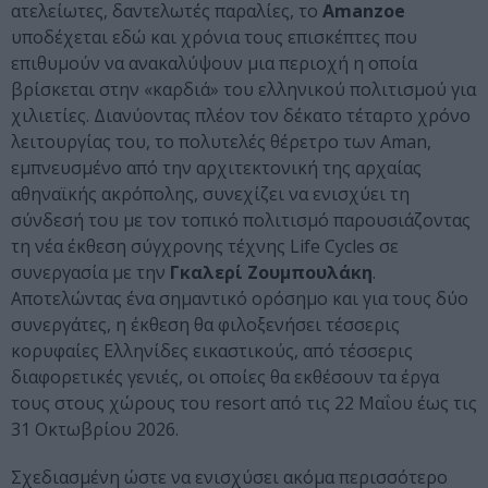
ατελείωτες, δαντελωτές παραλίες, το
Amanzoe
υποδέχεται εδώ και χρόνια τους επισκέπτες που
επιθυμούν να ανακαλύψουν μια περιοχή η οποία
βρίσκεται στην «καρδιά» του ελληνικού πολιτισμού για
χιλιετίες. Διανύοντας πλέον τον δέκατο τέταρτο χρόνο
λειτουργίας του, το πολυτελές θέρετρο των Aman,
εμπνευσμένο από την αρχιτεκτονική της αρχαίας
αθηναϊκής ακρόπολης, συνεχίζει να ενισχύει τη
σύνδεσή του με τον τοπικό πολιτισμό παρουσιάζοντας
τη νέα έκθεση σύγχρονης τέχνης Life Cycles σε
συνεργασία με την
Γκαλερί Ζουμπουλάκη
.
Αποτελώντας ένα σημαντικό ορόσημο και για τους δύο
συνεργάτες, η έκθεση θα φιλοξενήσει τέσσερις
κορυφαίες Ελληνίδες εικαστικούς, από τέσσερις
διαφορετικές γενιές, οι οποίες θα εκθέσουν τα έργα
τους στους χώρους του resort από τις 22 Μαΐου έως τις
31 Οκτωβρίου 2026.
Σχεδιασμένη ώστε να ενισχύσει ακόμα περισσότερο