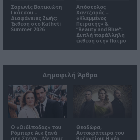
Σαρωνίς Βατικιώτη
Απόστολος
Γκάτσου –
Χαντζαράς –
Διαφάνειες Ζωής:
«Κλεμμένος
Έκθεση στο Katheti
Πειρατής» &
Summer 2026
“Beauty and Blue”:
Διπλή παράλληλη
έκθεση στην Πάτμο
Δημοφιλή Άρθρα
O «Οιδίποδας» του
Θεοδώρα,
Ρόμπερτ Άικ ξανά
Αυτοκράτειρα του
στη Στέγη – Με τους
Βυζαντίου: Η νέα