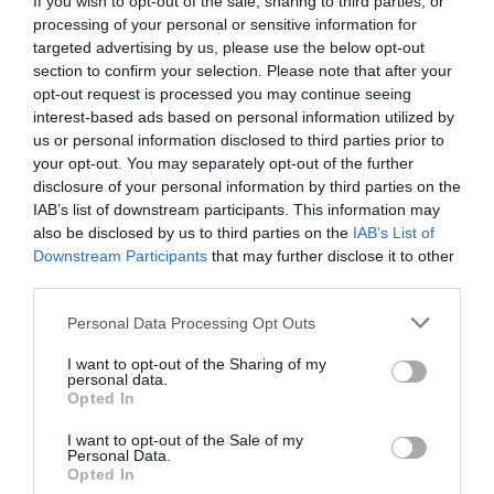
If you wish to opt-out of the sale, sharing to third parties, or
με τη σύγχρονη ελληνική εικαστική σκηνή,
processing of your personal or sensitive information for
τοποθετώντας τους επισκέπτες στο επίκεντρο της
targeted advertising by us, please use the below opt-out
εγχώριας καλλιτεχνικής κοινότητας. Οι επισκέπτες
section to confirm your selection. Please note that after your
μπορούν να ανακαλύψουν την έκθεση Life Cycles με
opt-out request is processed you may continue seeing
φυσικό τρόπο, καθώς περιηγούνται στους χώρους του
interest-based ads based on personal information utilized by
resort, ενώ οι μη διαμένοντες επισκέπτες θα έχουν τη
us or personal information disclosed to third parties prior to
your opt-out. You may separately opt-out of the further
δυνατότητα να επισκεφθούν την έκθεση κάνοντας
disclosure of your personal information by third parties on the
κράτηση σε ένα από τα εστιατόρια του Amanzoe, όπως
IAB’s list of downstream participants. This information may
το Nura στο Beach Club και το Akari, το signature
also be disclosed by us to third parties on the
IAB’s List of
ιαπωνικό εστιατόριο δίπλα στην πισίνα. Όλα τα έργα
Downstream Participants
that may further disclose it to other
τέχνης θα είναι διαθέσιμα προς πώληση απευθείας,
third parties.
μέσω της Γκαλερί Ζουμπουλάκη, ή με την βοήθεια
Personal Data Processing Opt Outs
ειδικά ορισμένου συνεργάτη από την ομάδα του
Amanzoe.
I want to opt-out of the Sharing of my
personal data.
Opted In
Κεντρική φωτογραφία θέματος: Αλεξάνδρα Αθανασιάδη
I want to opt-out of the Sale of my
Personal Data.
Ταυτότητα Εκδήλωσης
Opted In