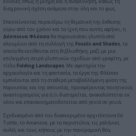
έννοιες όπως η μνήμη και η αναγέννηση, καθώς τη
διαχρονική σχέση ανάμεσα στην ύλη και το φως.
Επεκτείνοντας περαιτέρω τη θεματική της έκθεσης
γύρω από τον χρόνο και τα ίχνη που αυτός αφήνει, η
Δέσποινα Φλέσσα
θα παρουσιάσει γλυπτά από
αλουμίνιο από τη συλλογή της
Fossils and Shades
, τα
οποία θα εκτίθενται στη Βιβλιοθήκη, μαζί με μια
επιλεγμένη σειρά γλυπτικών σχεδίων από γραφίτη, με
τίτλο
Folding Landscapes
. Με αφετηρία την
αρχαιολογία και τη φαντασία, τα έργα της Φλέσσα
εμπνέονται από τη σταθερά μεταβαλλόμενη φύση της
παρουσίας και της απουσίας, προσφέροντας ποιητικούς
αναστοχασμούς για ό,τι διατηρείται, ανακαλύπτεται εκ
νέου και επανανοηματοδοτείται από γενιά σε γενιά.
Σχεδιασμένο από τον διακεκριμένο αρχιτέκτονα Ed
Tuttle, το Amanzoe, με τα περιστύλια, τις γαλήνιες
αυλές και τους κήπους με την πανοραμική θέα,