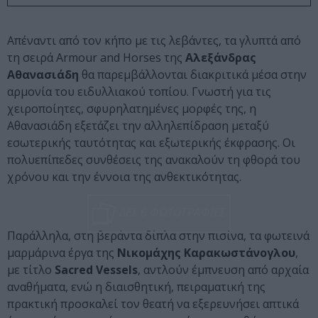
Απέναντι από τον κήπο με τις λεβάντες, τα γλυπτά από
τη σειρά Armour and Horses της
Αλεξάνδρας
Αθανασιάδη
θα παρεμβάλλονται διακριτικά μέσα στην
αρμονία του ειδυλλιακού τοπίου. Γνωστή για τις
χειροποίητες, σφυρηλατημένες μορφές της, η
Αθανασιάδη εξετάζει την αλληλεπίδραση μεταξύ
εσωτερικής ταυτότητας και εξωτερικής έκφρασης. Οι
πολυεπίπεδες συνθέσεις της ανακαλούν τη φθορά του
χρόνου και την έννοια της ανθεκτικότητας.
ΔΕΣ 6 ΦΩΤΟΓΡΑΦΙΕΣ
Παράλληλα, στη βεράντα δίπλα στην πισίνα, τα φωτεινά
μαρμάρινα έργα της
Νικομάχης Καρακωστάνογλου
,
με τίτλο
Sacred Vessels
, αντλούν έμπνευση από αρχαία
αναθήματα, ενώ η διαισθητική, πειραματική της
πρακτική προσκαλεί τον θεατή να εξερευνήσει απτικά