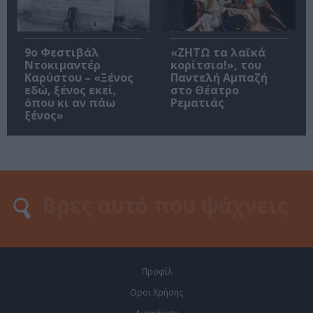
9ο Φεστιβάλ
«ΖΗΤΩ τα λαϊκά
Ντοκιμαντέρ
κορίτσια!», του
Καρύστου – «Ξένος
Παντελή Αμπαζή
εδώ, ξένος εκεί,
στο Θέατρο
όπου κι αν πάω
Ρεματιάς
ξένος»
Προφίλ
Οροι Χρήσης