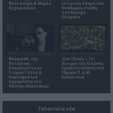
Νίκο Κουρή & Μαρία
ελληνική όπερα του
Κεχαγιόγλου
Θεόδωρου Στάθη
στο θέατρο
Ολύμπια
Μακμπέθ, της
32οι Πλοές – Το
Κατερίνας
Αίνιγμα της Εικόνας:
Ευαγγελάτου με
Ομαδική έκθεση στο
Γιώργο Γάλλο &
Ίδρυμα Π. & Μ.
Καρυοφυλλιά
Κυδωνιέως
Καραμπέτη στο
Θέατρο Βασιλάκου
Τελευταία νέα