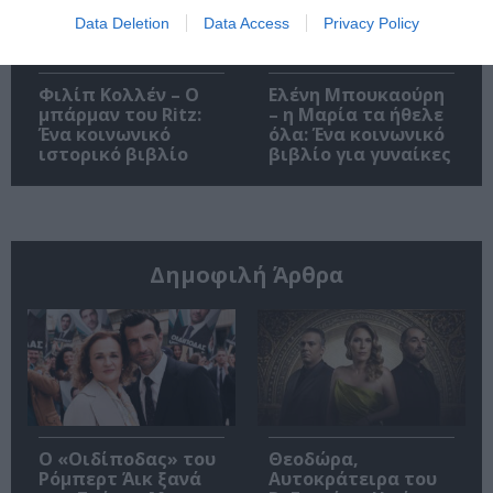
Data Deletion
Data Access
Privacy Policy
Φιλίπ Κολλέν – Ο
Ελένη Μπουκαούρη
μπάρμαν του Ritz:
– η Μαρία τα ήθελε
Ένα κοινωνικό
όλα: Ένα κοινωνικό
ιστορικό βιβλίο
βιβλίο για γυναίκες
Δημοφιλή Άρθρα
O «Οιδίποδας» του
Θεοδώρα,
Ρόμπερτ Άικ ξανά
Αυτοκράτειρα του