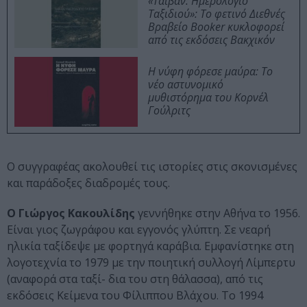
«Ταϊβάν: Ημερολόγιο
Ταξιδιού»: Το φετινό Διεθνές
Βραβείο Booker κυκλοφορεί
από τις εκδόσεις Βακχικόν
Η νύφη φόρεσε μαύρα: Το
νέο αστυνομικό
μυθιστόρημα του Κορνέλ
Γούλριτς
Ο συγγραφέας ακολουθεί τις ιστορίες στις σκονισμένες
και παράδοξες διαδρομές τους.
O Γιώργος Κακουλίδης
γεννήθηκε στην Αθήνα το 1956.
Είναι γιος ζωγράφου και εγγονός γλύπτη. Σε νεαρή
ηλικία ταξίδεψε με φορτηγά καράβια. Εμφανίστηκε στη
λογοτεχνία το 1979 με την ποιητική συλλογή Λίμπερτυ
(αναφορά στα ταξί- δια του στη θάλασσα), από τις
εκδόσεις Κείμενα του Φίλιππου Βλάχου. Το 1994