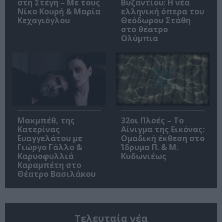
στη Στέγη – Με τους
Βυζαντίου: Η νέα
Νίκο Κουρή & Μαρία
ελληνική όπερα του
Κεχαγιόγλου
Θεόδωρου Στάθη
στο θέατρο
Ολύμπια
Μακμπέθ, της
32οι Πλοές – Το
Κατερίνας
Αίνιγμα της Εικόνας:
Ευαγγελάτου με
Ομαδική έκθεση στο
Γιώργο Γάλλο &
Ίδρυμα Π. & Μ.
Καρυοφυλλιά
Κυδωνιέως
Καραμπέτη στο
Θέατρο Βασιλάκου
Τελευταία νέα