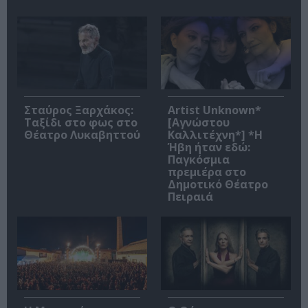
Σταύρος Ξαρχάκος:
Artist Unknown*
Ταξίδι στο φως στο
[Αγνώστου
Θέατρο Λυκαβηττού
Καλλιτέχνη*] *Η
Ήβη ήταν εδώ:
Παγκόσμια
πρεμιέρα στο
Δημοτικό Θέατρο
Πειραιά