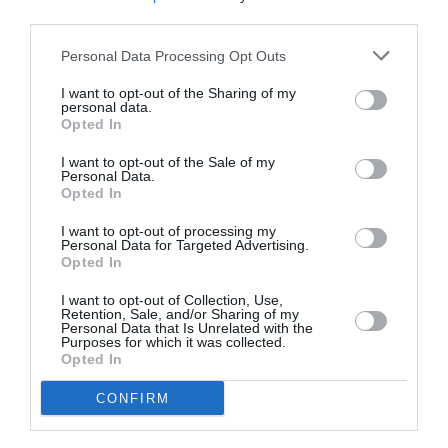
third parties.
Personal Data Processing Opt Outs
I want to opt-out of the Sharing of my
Σχετικά Άρθρα
personal data.
Opted In
I want to opt-out of the Sale of my
Personal Data.
Opted In
I want to opt-out of processing my
Personal Data for Targeted Advertising.
Opted In
Αυτοβιογραφία
Αντόνιο Πόρτσια –
ενός πτώματος: Μια
Φωνές: Ένα βιβλίο
I want to opt-out of Collection, Use,
συλλογή
ως εσωτερικός
Retention, Sale, and/or Sharing of my
Personal Data that Is Unrelated with the
διηγημάτων του
διάλογος
Purposes for which it was collected.
Σιγκισμούντ
Opted In
Κρζιζανόφσκι
CONFIRM