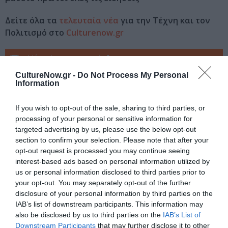
Δείτε όλα τα
τελευταία νέα
για την Τέχνη και τον
Πολιτισμό στο
Culturenow.gr
Νέοι Διαγωνισμοί
❯
CultureNow.gr -
Do Not Process My Personal
Tags
Information
ΕΚΔΟΣΕΙΣ ΚΕΔΡΟΣ
If you wish to opt-out of the sale, sharing to third parties, or
processing of your personal or sensitive information for
targeted advertising by us, please use the below opt-out
Newsletter
section to confirm your selection. Please note that after your
Κάθε βδομάδα στο e-mail σας τα τελευταία νέα για
opt-out request is processed you may continue seeing
την Τέχνη και τον Πολιτισμό!
interest-based ads based on personal information utilized by
us or personal information disclosed to third parties prior to
your opt-out. You may separately opt-out of the further
disclosure of your personal information by third parties on the
IAB’s list of downstream participants. This information may
also be disclosed by us to third parties on the
IAB’s List of
Ακολουθήστε το Culturenow.gr
Downstream Participants
that may further disclose it to other