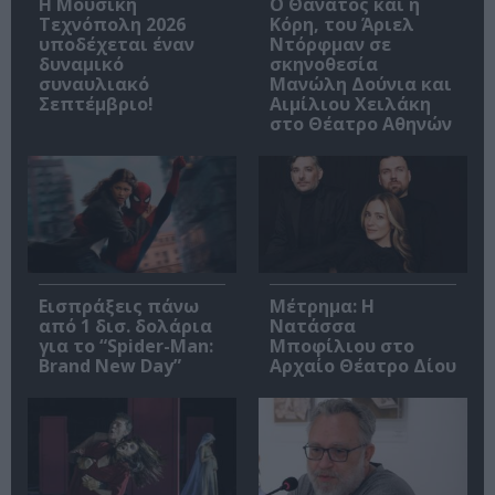
Η Μουσική
Ο Θάνατος και η
Τεχνόπολη 2026
Κόρη, του Άριελ
υποδέχεται έναν
Ντόρφμαν σε
δυναμικό
σκηνοθεσία
συναυλιακό
Μανώλη Δούνια και
Σεπτέμβριο!
Αιμίλιου Χειλάκη
στο Θέατρο Αθηνών
Εισπράξεις πάνω
Μέτρημα: Η
από 1 δισ. δολάρια
Νατάσσα
για το “Spider-Man:
Μποφίλιου στο
Brand New Day”
Αρχαίο Θέατρο Δίου