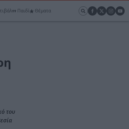
τιβάλ
Παιδί
Θέματα
ρη
κό του
θεσία