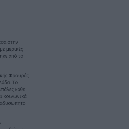
έσα στην
με μερικές
ηκε από το
ευκής Φρουράς
λάδα. Το
ιπάλες κάθε
αι κοινωνικά
ν αδυσώπητο
ν