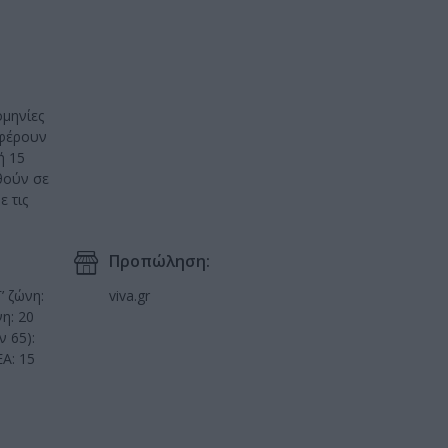
ομηνίες
αφέρουν
ή 15
θούν σε
 τις
Προπώληση:
’ ζώνη:
viva.gr
η: 20
ν 65):
ΕΑ: 15