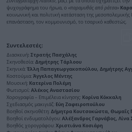
Συνταγματάρχη Λιάπκιν
, μαζί με τα οποία σχηματίζει την
ψυχογράφημα του ήρωα, ο
«παραμυθάς από ράτσα»
Καρ
κοινωνική και πολιτική κατάσταση της μεσοπολεμικής 
επανάσταση, τον κομμουνισμό, το τσαρικό καθεστώς.
Συντελεστές:
Διασκευή
: Στρατής Πασχάλης
Σκηνοθεσία:
Δημήτρης Τάρλοου
Σκηνικά:
Έλλη Παπαγεωργακοπούλου, Δημήτρης Αγ
Κοστούμια:
Άγγελος Μέντης
Μουσική:
Κατερίνα Πολέμη
Φωτισμοί:
Αλέκος Αναστασίου
Χορογραφία – Επιμέλεια κίνησης:
Κορίνα Κόκκαλη
Σχεδιασμός μακιγιάζ:
Εύη Ζαφειροπούλου
Βοηθοί σκηνοθέτη:
Δήμητρα Κουτσοκώστα, Θωμαΐς 
Βοηθοί ενδυματολόγου:
Αλέξανδρος Γαρνάβος, Λίνα
Βοηθός χορογράφου:
Χριστιάνα Κοσιάρη