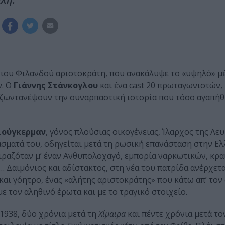
όνιου Φιλανδού αριστοκράτη, που ανακάλυψε το «υψηλό» μ
ν. Ο
Γιάννης Στάνκογλου
και ένα cast 20 πρωταγωνιστών, 
αζωντανέψουν την συναρπαστική ιστορία που τόσο αγαπήθ
ιούγκερμαν
, γόνος πλούσιας οικογένειας, Ίλαρχος της Λ
άσματά του, οδηγείται μετά τη ρωσική επανάσταση στην Ελ
οιραζόταν μ’ έναν Ανθυπολοχαγό, εμπορία ναρκωτικών, κρα
ες… Δαιμόνιος και αδίστακτος, στη νέα του πατρίδα ανέρχετ
και γόητρο, ένας «αλήτης αριστοκράτης» που κάτω απ’ το
με τον αληθινό έρωτα και με το τραγικό στοιχείο.
1938, δύο χρόνια μετά τη
Χίμαιρα
και πέντε χρόνια μετά το