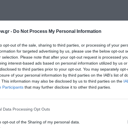
ρης Εμμανουήλ
w.gr -
Do Not Process My Personal Information
άννης Νταλιάνης
to opt-out of the sale, sharing to third parties, or processing of your per
formation for targeted advertising by us, please use the below opt-out s
r selection. Please note that after your opt-out request is processed y
ος
eing interest-based ads based on personal information utilized by us or
disclosed to third parties prior to your opt-out. You may separately opt-
άκου
losure of your personal information by third parties on the IAB’s list of
. This information may also be disclosed by us to third parties on the
IA
ω Μαρνέλη
Participants
that may further disclose it to other third parties.
ωφίλη Κλέπκου
l Data Processing Opt Outs
ουμάτης, Αντώνης Στάμου, Φίλιππος Τάρλοου
o opt-out of the Sharing of my personal data.