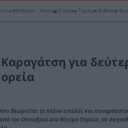
υσική
Θέατρο - Χορός
Σινεμά
Τέχνες
Βιβλίο
Φεσ
 Καραγάτση για δεύτε
Πορεία
που θεωρείται το πλέον εντελές και συναρπαστι
από τον Οκτώβριο στο θέατρο Πορεία, σε σκηνο
λη.