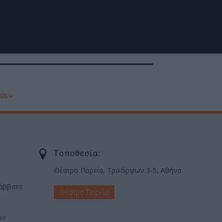
μαν»
Τοποθεσία:
Θέατρο Πορεία, Τρικόρφων 3-5, Αθήνα
Σάββατο
Θέατρο Πορεία
ων