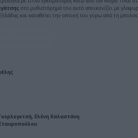
 τριλογία με τίτλο
Εγκλιματισμός κάτω από τον Φοίβο
. Πλάι σ
αγάτσης
στο μυθιστόρημά του αυτό απεικονίζει με γλαφυ
Ελλάδας και καταθέτει την οπτική του γύρω από τη μπολσ
ΔΕΣ 4 ΦΩΤΟΓΡΑΦΙΕΣ
γέλης
Γκερλεγκτσή, Ελένη Χαλαστάνη
 Σταυροπούλου