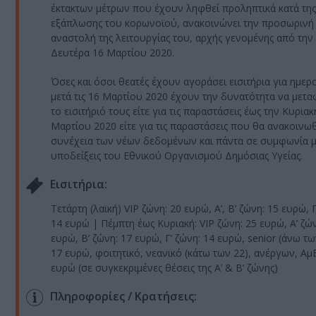
έκτακτων μέτρων που έχουν ληφθεί προληπτικά κατά της
εξάπλωσης του κορωνοϊού, ανακοινώνει την προσωρινή
αναστολή της λειτουργίας του, αρχής γενομένης από την
Δευτέρα 16 Μαρτίου 2020.
Όσες και όσοι θεατές έχουν αγοράσει εισιτήρια για ημερ
μετά τις 16 Μαρτίου 2020 έχουν την δυνατότητα να μετ
το εισιτήριό τους είτε για τις παραστάσεις έως την Κυριακ
Μαρτίου 2020 είτε για τις παραστάσεις που θα ανακοινω
συνέχεια των νέων δεδομένων και πάντα σε συμφωνία με
υποδείξεις του Εθνικού Οργανισμού Δημόσιας Υγείας.
Eισιτήρια:
Τετάρτη (λαϊκή) VIP ζώνη: 20 ευρώ, Α’, Β’ ζώνη: 15 ευρώ, Γ
14 ευρώ | Πέμπτη έως Κυριακή: VIP ζώνη: 25 ευρώ, A’ ζών
ευρώ, Β’ ζώνη: 17 ευρώ, Γ’ ζώνη: 14 ευρώ, senior (άνω τω
17 ευρώ, φοιτητικό, νεανικό (κάτω των 22), ανέργων, Αμ
ευρώ (σε συγκεκριμένες θέσεις της Α’ & Β’ ζώνης)
Πληροφορίες / Κρατήσεις: