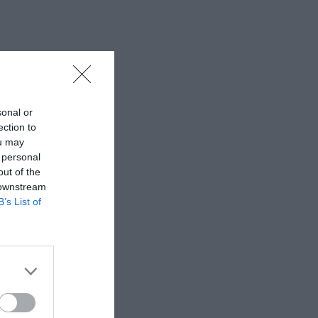
sonal or
ection to
ou may
 personal
out of the
 downstream
B’s List of