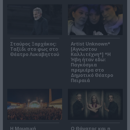
Σταύρος Ξαρχάκος:
Artist Unknown*
Ταξίδι στο φως στο
[Αγνώστου
Θέατρο Λυκαβηττού
Καλλιτέχνη*] *Η
Ήβη ήταν εδώ:
Παγκόσμια
πρεμιέρα στο
Δημοτικό Θέατρο
Πειραιά
Η Μουσική
Ο Θάνατος και η