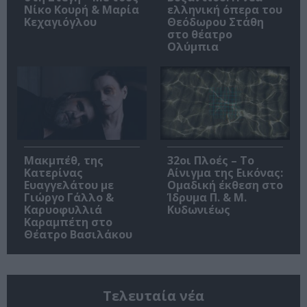
Νίκο Κουρή & Μαρία
ελληνική όπερα του
Κεχαγιόγλου
Θεόδωρου Στάθη
στο θέατρο
Ολύμπια
Μακμπέθ, της
32οι Πλοές – Το
Κατερίνας
Αίνιγμα της Εικόνας:
Ευαγγελάτου με
Ομαδική έκθεση στο
Γιώργο Γάλλο &
Ίδρυμα Π. & Μ.
Καρυοφυλλιά
Κυδωνιέως
Καραμπέτη στο
Θέατρο Βασιλάκου
Τελευταία νέα