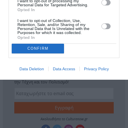
Πολιτισμό στο
Culturenow.gr
I want to opt-out of processing my
Personal Data for Targeted Advertising.
Opted In
Νέοι Διαγωνισμοί
❯
I want to opt-out of Collection, Use,
Retention, Sale, and/or Sharing of my
Personal Data that Is Unrelated with the
Tags
Purposes for which it was collected.
Opted In
ΔΡΑΣΤΗΡΙΟΤΗΤΕΣ ΓΙΑ ΠΑΙΔΙΑ
ΣΥΝΑΥΛΙΕΣ 2022
CONFIRM
ΧΡΙΣΤΟΥΓΕΝΝΙΑΤΙΚΕΣ ΕΚΔΗΛΩΣΕΙΣ 2022–2023
Newsletter
Data Deletion
Data Access
Privacy Policy
Κάθε βδομάδα στο e-mail σας τα τελευταία νέα για
την Τέχνη και τον Πολιτισμό!
Ακολουθήστε το Culturenow.gr