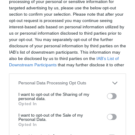
processing of your personal or sensitive information for
Πριν φύγετε από το Μουσείο, σας περιμένουμε στο
targeted advertising by us, please use the below opt-out
κατάστημα του ισογείου όπου θα βρείτε όμορφα
section to confirm your selection. Please note that after your
διακοσμητικά αντικείμενα για τα χριστουγεννιάτικα
opt-out request is processed you may continue seeing
δώρα σας. Ανάμεσά τους το γούρι του Μουσείου για το
interest-based ads based on personal information utilized by
2023. Είναι εμπνευσμένο από την έλικα στην οποία
us or personal information disclosed to third parties prior to
απολήγει η σίμη (υδρορρόη) της στέγης του
your opt-out. You may separately opt-out of the further
disclosure of your personal information by third parties on the
Εκατομπέδου, του μεγάλου ναού που οικοδομήθηκε
IAB’s list of downstream participants. This information may
γύρω στο 570 π.Χ., περίπου 120 χρόνια πριν ξεκινήσει
also be disclosed by us to third parties on the
IAB’s List of
να χτίζεται ο Παρθενώνας στην ίδια θέση.
Downstream Participants
that may further disclose it to other
third parties.
Ταυτότητα
Personal Data Processing Opt Outs
Περισσότερες πληροφορίες:
theacropolismuseum.gr
I want to opt-out of the Sharing of my
personal data.
Opted In
Ακολουθήστε το Culturenow.gr στο
Google News
και
μάθετε πρώτοι όλες τις ειδήσεις
I want to opt-out of the Sale of my
Personal Data.
Opted In
Δείτε όλα τα
τελευταία νέα
για την Τέχνη και τον