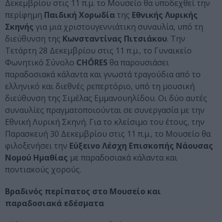
Δεκεμβρίου στις 11 π.μ. το Μουσείο θα υποδεχθεί την
περίφημη
Παιδική Χορωδία
της
Εθνικής Λυρικής
Σκηνής
για μια χριστουγεννιάτικη συναυλία, υπό τη
διεύθυνση της
Κωνσταντίνας Πιτσιάκου
. Την
Τετάρτη 28 Δεκεμβρίου στις 11 π.μ., το Γυναικείο
Φωνητικό Σύνολο
CHÓRES
θα παρουσιάσει
παραδοσιακά κάλαντα και γνωστά τραγούδια από το
ελληνικό και διεθνές ρεπερτόριο, υπό τη μουσική
διεύθυνση της Σιμέλας Εμμανουηλίδου. Οι δύο αυτές
συναυλίες πραγματοποιούνται σε συνεργασία με την
Εθνική Λυρική Σκηνή. Για το κλείσιμο του έτους, την
Παρασκευή 30 Δεκεμβρίου στις 11 π.μ., το Μουσείο θα
φιλοξενήσει την
Εύξεινο Λέσχη Επισκοπής Νάουσας
Νομού Ημαθίας
με παραδοσιακά κάλαντα και
ποντιακούς χορούς.
Βραδινός περίπατος στο Μουσείο και
παραδοσιακά εδέσματα