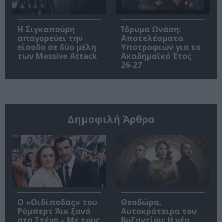
Η Σιγκαπούρη
Ίδρυμα Ωνάση:
απαγορεύει την
Αποτελέσματα
είσοδο σε δύο μέλη
Υποτροφιών για το
των Massive Attack
Ακαδημαϊκό Έτος
26-27
Δημοφιλή Άρθρα
O «Οιδίποδας» του
Θεοδώρα,
Ρόμπερτ Άικ ξανά
Αυτοκράτειρα του
στη Στέγη – Με τους
Βυζαντίου: Η νέα