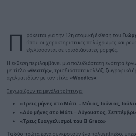
Π
ρόκειται για την 12η ατομική έκθεση του
Γιώρ
όπου οι χαρακτηριστικές πολύχρωμες και ρευσ
εξελίσσονται σε τρισδιάστατες μορφές.
Η έκθεση περιλαμβάνει μια πολυδιάστατη ενότητα έργ
με τίτλο
«Θεατής»
, τρισδιάστατα κολλάζ, ζωγραφικά έ
αγαλματιδίων με τον τίτλο
«Woodles»
.
Ξεχωρίζουν τα μεγάλα τρίπτυχα:
«Τρεις μήνες στο Μάτι – Μάιος, Ιούνιος, Ιούλι
«Δύο μήνες στο Μάτι – Αύγουστος, Σεπτέμβριο
«Τρεις Ευαγγελισμοί του El Greco»
Τα δύο πρώτα έργα συγκροτούν ένα πολυεπίπεδο, υπερ