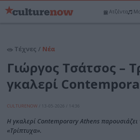
Ατζέντα
Μο
Τέχνες /
Νέα
Γιώργος Τσάτσος – Τ
γκαλερί Contempora
CULTURENOW
/
13-05-2026
/ 14:36
Η γκαλερί Contemporary Athens παρουσιάζει 
«Τρίπτυχα».