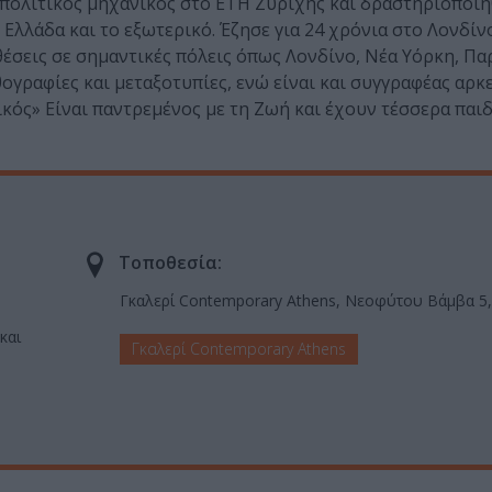
πολιτικός μηχανικός στο ETH Ζυρίχης και δραστηριοποι
 Ελλάδα και το εξωτερικό. Έζησε για 24 χρόνια στο Λονδίν
έσεις σε σημαντικές πόλεις όπως Λονδίνο, Νέα Υόρκη, Παρ
ογραφίες και μεταξοτυπίες, ενώ είναι και συγγραφέας αρκ
κός» Είναι παντρεμένος με τη Ζωή και έχουν τέσσερα παιδ
Τοποθεσία:
Γκαλερί Contemporary Athens, Νεοφύτου Βάμβα 5
και
Γκαλερί Contemporary Athens