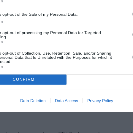
In
o opt-out of the Sale of my Personal Data.
In
to opt-out of processing my Personal Data for Targeted
ing.
In
o opt-out of Collection, Use, Retention, Sale, and/or Sharing
ersonal Data that Is Unrelated with the Purposes for which it
lected.
θηκε το Εργαστήριο Χαρακτικής του Ηλία Ν. Κουβέλη γράφο
In
ς Τέχνης «Με φαντασία που επινοεί φόρμες και σχήματα κ
CONFIRM
αμορφώνει μια προσωπική εικονογραφία που αναπτύσσεται
 του Γιώργου Τσάτσου συγκροτούν έναν κόσμο παράλογο αλ
Data Deletion
Data Access
Privacy Policy
ός και η ζωγραφική ανοίγει προς μια απρόβλεπτη όψη, σχ