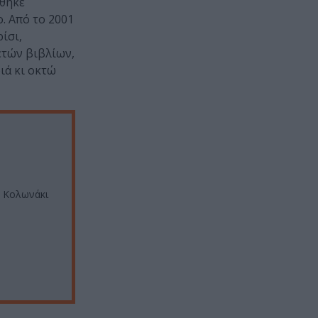
ήθηκε
ο. Από το 2001
ίσι,
ετών βιβλίων,
ιά κι οκτώ
, Κολωνάκι