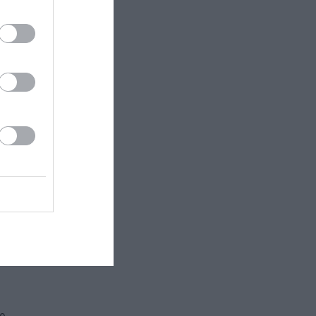
υν οι κάτωθι:
αι με γραμμές
 με
λά οικείο,
εδόν προς μια