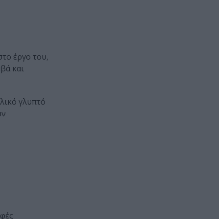
στο έργο του,
βά και
λλικό γλυπτό
ων
ρφές