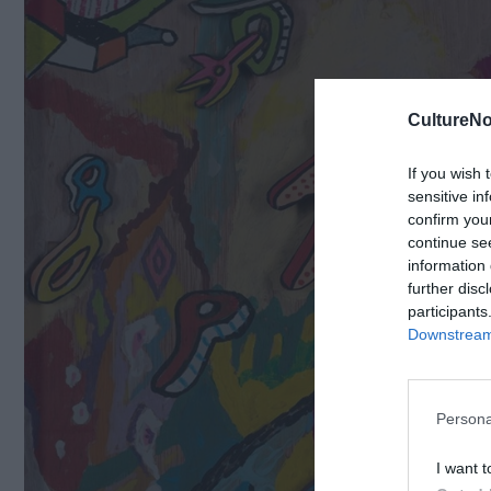
CultureNo
If you wish 
sensitive in
confirm you
continue se
information 
further disc
participants
Downstream 
Persona
I want t