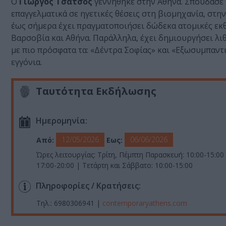
Ο
Γιώργος Τσάτσος
γεννήθηκε στην Αθήνα. Σπούδασε 
επαγγελματικά σε ηγετικές θέσεις στη βιομηχανία, στην
έως σήμερα έχει πραγματοποιήσει δώδεκα ατομικές εκθ
Βαρσοβία και Αθήνα. Παράλληλα, έχει δημιουργήσει λιθ
με πιο πρόσφατα τα: «Δέντρα Σοφίας» και «Εξωσυμπαντι
εγγόνια.
Ταυτότητα Εκδήλωσης
Ημερομηνία:
12/05/2026
06/06/2026
Από:
Εως:
Ώρες λειτουργίας: Τρίτη, Πέμπτη Παρασκευή: 10:00-15:00 
17:00-20:00 | Τετάρτη και Σάββατο: 10:00-15:00
Πληροφορίες / Κρατήσεις:
Τηλ.: 6980306941 |
contemporaryathens.com