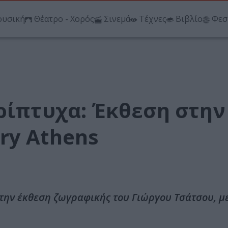
υσική
Θέατρο - Χορός
Σινεμά
Τέχνες
Βιβλίο
Φεσ
ρίπτυχα: Έκθεση στην
ry Athens
την έκθεση ζωγραφικής του Γιώργου Τσάτσου, με