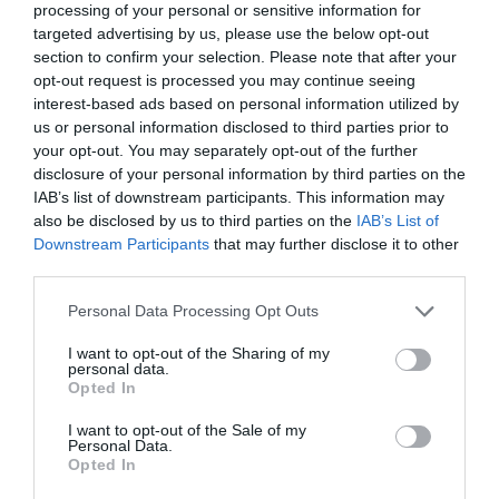
processing of your personal or sensitive information for
Tags
targeted advertising by us, please use the below opt-out
section to confirm your selection. Please note that after your
ΑΠΟΣΤΟΛΟΣ ΡΙΖΟΣ
ΔΙΑΛΕΞΕΙΣ - ΟΜΙΛΙΕΣ
opt-out request is processed you may continue seeing
interest-based ads based on personal information utilized by
ΔΩΡΕΑΝ ΕΚΔΗΛΩΣΕΙΣ
ΕΚΔΟΣΕΙΣ ΜΕΤΡΟΝΟΜΟΣ
us or personal information disclosed to third parties prior to
your opt-out. You may separately opt-out of the further
ΕΝΤΕΧΝΟ - ΛΑΪΚΟ - ΠΑΡΑΔΟΣΙΑΚΗ
ΝΕΑ ΑΛΜΠΟΥΜ
disclosure of your personal information by third parties on the
ΝΙΚΟΣ ΚΥΠΟΥΡΓΟΣ
ΝΙΚΟΣ ΠΛΑΤΥΡΑΧΟΣ
IAB’s list of downstream participants. This information may
also be disclosed by us to third parties on the
IAB’s List of
ΣΥΝΑΥΛΙΕΣ 2023
Downstream Participants
that may further disclose it to other
third parties.
Newsletter
Personal Data Processing Opt Outs
Κάθε βδομάδα στο e-mail σας τα τελευταία νέα για
την Τέχνη και τον Πολιτισμό!
I want to opt-out of the Sharing of my
personal data.
Opted In
I want to opt-out of the Sale of my
Personal Data.
Opted In
Ακολουθήστε το Culturenow.gr