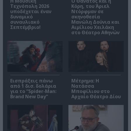
Η Μουσική
Ο Θάνατος και η
Τεχνόπολη 2026
Κόρη, του Άριελ
υποδέχεται έναν
Ντόρφμαν σε
δυναμικό
σκηνοθεσία
συναυλιακό
Μανώλη Δούνια και
Σεπτέμβριο!
Αιμίλιου Χειλάκη
στο Θέατρο Αθηνών
Εισπράξεις πάνω
Μέτρημα: Η
από 1 δισ. δολάρια
Νατάσσα
για το “Spider-Man:
Μποφίλιου στο
Brand New Day”
Αρχαίο Θέατρο Δίου