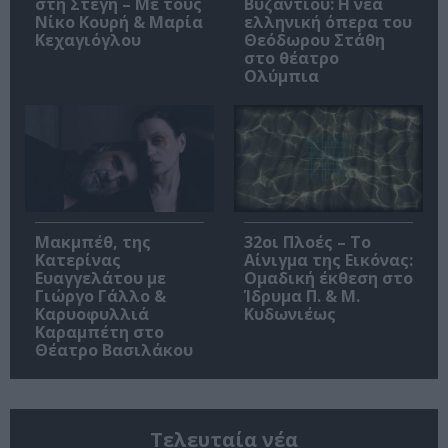
στη Στέγη – Με τους
Βυζαντίου: Η νέα
Νίκο Κουρή & Μαρία
ελληνική όπερα του
Κεχαγιόγλου
Θεόδωρου Στάθη
στο θέατρο
Ολύμπια
Μακμπέθ, της
32οι Πλοές – Το
Κατερίνας
Αίνιγμα της Εικόνας:
Ευαγγελάτου με
Ομαδική έκθεση στο
Γιώργο Γάλλο &
Ίδρυμα Π. & Μ.
Καρυοφυλλιά
Κυδωνιέως
Καραμπέτη στο
Θέατρο Βασιλάκου
Τελευταία νέα