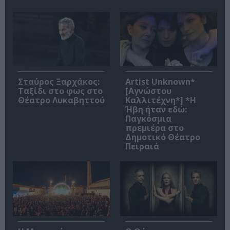
Σταύρος Ξαρχάκος:
Artist Unknown*
Ταξίδι στο φως στο
[Αγνώστου
Θέατρο Λυκαβηττού
Καλλιτέχνη*] *Η
Ήβη ήταν εδώ:
Παγκόσμια
πρεμιέρα στο
Δημοτικό Θέατρο
Πειραιά