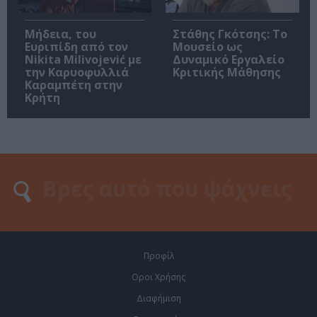
Μήδεια, του
Στάθης Γκότσης: Το
Ευριπίδη από τον
Μουσείο ως
Nikita Milivojević με
Δυναμικό Εργαλείο
την Καρυοφυλλιά
Κριτικής Μάθησης
Καραμπέτη στην
Κρήτη
Προφίλ
Οροι Χρήσης
Διαφήμιση