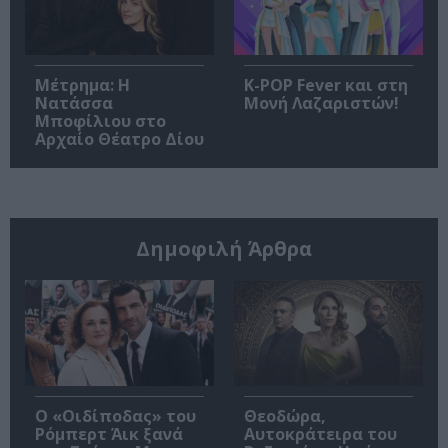
Μέτρημα: Η
K-POP Fever και στη
Νατάσσα
Μονή Λαζαριστών!
Μποφίλιου στο
Αρχαίο Θέατρο Δίου
Δημοφιλή Άρθρα
O «Οιδίποδας» του
Θεοδώρα,
Ρόμπερτ Άικ ξανά
Αυτοκράτειρα του