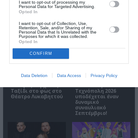
I want to opt-out of processing my
Personal Data for Targeted Advertising.
Opted In
I want to opt-out of Collection, Use,
Retention, Sale, and/or Sharing of my
Personal Data that Is Unrelated with the
Σχετικά Άρθρα
Purposes for which it was collected.
Opted In
CONFIRM
Data Deletion
Data Access
Privacy Policy
Σταύρος Ξαρχάκος:
Η Μουσική
Ταξίδι στο φως στο
Τεχνόπολη 2026
Θέατρο Λυκαβηττού
υποδέχεται έναν
δυναμικό
συναυλιακό
Σεπτέμβριο!