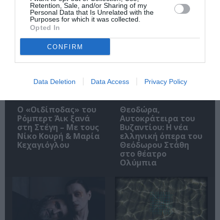
Retention, Sale, and/or Sharing of my
Personal Data that Is Unrelated with the
Purposes for which it was collected.
Δημοφιλή Άρθρα
Opted In
CONFIRM
Data Deletion
Data Access
Privacy Policy
O «Οιδίποδας» του
Θεοδώρα,
Ρόμπερτ Άικ ξανά
Αυτοκράτειρα του
στη Στέγη – Με τους
Βυζαντίου: Η νέα
Νίκο Κουρή & Μαρία
ελληνική όπερα του
Κεχαγιόγλου
Θεόδωρου Στάθη
στο θέατρο
Ολύμπια