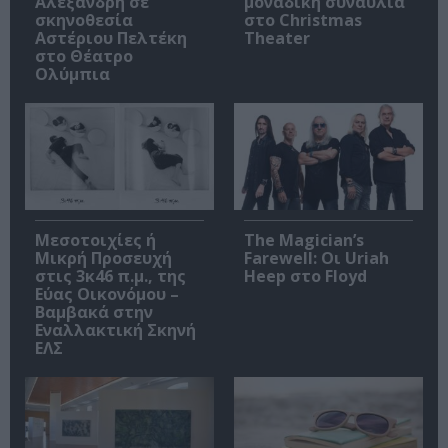
Αλεξανδρή σε
μοναδική συναυλία
σκηνοθεσία
στο Christmas
Αστέριου Πελτέκη
Theater
στο Θέατρο
Ολύμπια
Μεσοτοιχίες ή
The Magician’s
Μικρή Προσευχή
Farewell: Οι Uriah
στις 3κ46 π.μ., της
Heep στο Floyd
Εύας Οικονόμου –
Βαμβακά στην
Εναλλακτική Σκηνή
ΕΛΣ