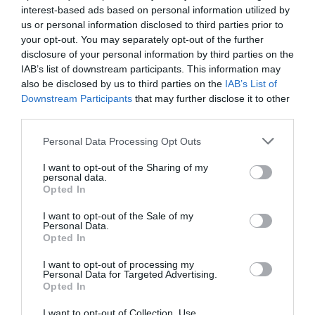
Πολυάννα Το
ΚΠΙΣΝ: Park your
interest-based ads based on personal information utilized by
παιχνίδι της χαράς,
Cinema – Αύγουστος
us or personal information disclosed to third parties prior to
της Κάρμεν
2026
your opt-out. You may separately opt-out of the further
Ρουγγέρη στο 55ο
disclosure of your personal information by third parties on the
Φεστιβάλ Ολύμπου
IAB’s list of downstream participants. This information may
2026
also be disclosed by us to third parties on the
IAB’s List of
Downstream Participants
that may further disclose it to other
third parties.
Personal Data Processing Opt Outs
I want to opt-out of the Sharing of my
personal data.
O κύριος Βρομύλος,
Τα Στενά
Opted In
του Ντέιβιντ
Παπούτσια, της
Ουάλιαμς σε
Ζωρζ Σαρή σε
I want to opt-out of the Sale of my
σκηνοθεσία
σκηνοθεσία
Personal Data.
Δημήτρη Δεγαΐτη
Αθανασίας
Opted In
στο 12ο Διεθνές
Καλογιάννη στον
Φεστιβάλ Άνδρου
Κινηματογράφο
I want to opt-out of processing my
Personal Data for Targeted Advertising.
Αθηναία
Opted In
I want to opt-out of Collection, Use,