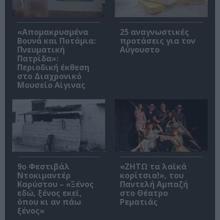
«Απομακρυσμένα
25 αναγνωστικές
Βουνά και Ποτάμια:
προτάσεις για τον
Πνευματική
Αύγουστο
Πατρίδα»:
Περιοδική έκθεση
στο Διαχρονικό
Μουσείο Αίγινας
9ο Φεστιβάλ
«ΖΗΤΩ τα λαϊκά
Ντοκιμαντέρ
κορίτσια!», του
Καρύστου – «Ξένος
Παντελή Αμπαζή
εδώ, ξένος εκεί,
στο Θέατρο
όπου κι αν πάω
Ρεματιάς
ξένος»