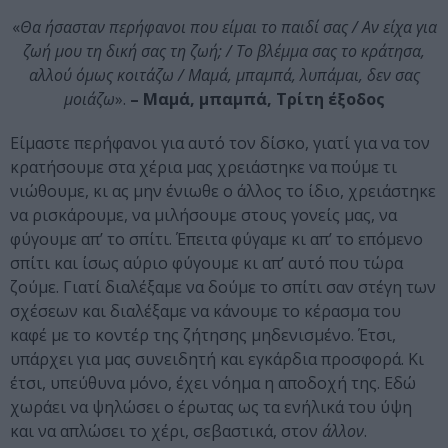
«
Θα ήσασταν περήφανοι που είμαι το παιδί σας / Αν είχα για
ζωή μου τη δική σας τη ζωή; / Το βλέμμα σας το κράτησα,
αλλού όμως κοιτάζω / Μαμά, μπαμπά, λυπάμαι, δεν σας
μοιάζω
».
– Μαμά, μπαμπά, Τρίτη έξοδος
Είμαστε περήφανοι για αυτό τον δίσκο, γιατί για να τον
κρατήσουμε στα χέρια μας χρειάστηκε να πούμε τι
νιώθουμε, κι ας μην ένιωθε ο άλλος το ίδιο, χρειάστηκε
να ρισκάρουμε, να μιλήσουμε στους γονείς μας, να
φύγουμε απ’ το σπίτι. Έπειτα φύγαμε κι απ’ το επόμενο
σπίτι και ίσως αύριο φύγουμε κι απ’ αυτό που τώρα
ζούμε. Γιατί διαλέξαμε να δούμε το σπίτι σαν στέγη των
σχέσεων και διαλέξαμε να κάνουμε το κέρασμα του
καφέ με το κοντέρ της ζήτησης μηδενισμένο. Έτσι,
υπάρχει για μας συνειδητή και εγκάρδια προσφορά. Κι
έτσι, υπεύθυνα μόνο, έχει νόημα η αποδοχή της. Εδώ
χωράει να ψηλώσει ο έρωτας ως τα ενήλικά του ύψη
και να απλώσει το χέρι, σεβαστικά, στον
άλλον
.