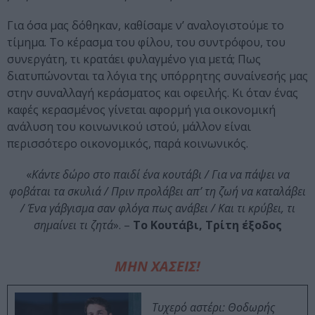
Για όσα μας δόθηκαν, καθίσαμε ν’ αναλογιστούμε το
τίμημα. Το κέρασμα του φίλου, του συντρόφου, του
συνεργάτη, τι κρατάει φυλαγμένο για μετά; Πως
διατυπώνονται τα λόγια της υπόρρητης συναίνεσής μας
στην συναλλαγή κεράσματος και οφειλής. Κι όταν ένας
καφές κερασμένος γίνεται αφορμή για οικονομική
ανάλυση του κοινωνικού ιστού, μάλλον είναι
περισσότερο οικονομικός, παρά κοινωνικός.
«
Κάντε δώρο στο παιδί ένα κουτάβι / Για να πάψει να
φοβάται τα σκυλιά / Πριν προλάβει απ’ τη ζωή να καταλάβει
/ Ένα γάβγισμα σαν φλόγα πως ανάβει / Και τι κρύβει, τι
σημαίνει τι ζητά
». –
Το Κουτάβι, Τρίτη έξοδος
ΜΗΝ ΧΑΣΕΙΣ!
Τυχερό αστέρι: Θοδωρής