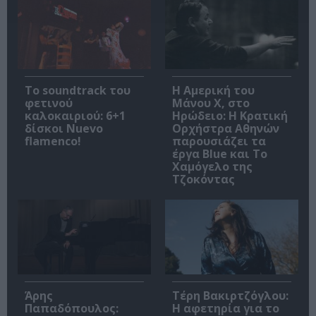
Το soundtrack του
Η Αμερική του
φετινού
Μάνου Χ, στο
καλοκαιριού: 6+1
Ηρώδειο: Η Κρατική
δίσκοι Nuevo
Ορχήστρα Αθηνών
flamenco!
παρουσιάζει τα
έργα Blue και Το
Χαμόγελο της
Τζοκόντας
Άρης
Τέρη Βακιρτζόγλου:
Παπαδόπουλος:
Η αφετηρία για το