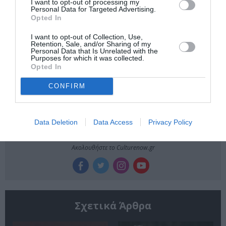
I want to opt-out of processing my
Personal Data for Targeted Advertising.
ΔΗΜΗΤΡΑ ΣΕΛΕΜΙΔΟΥ
ΕΝΤΕΧΝΟ - ΛΑΪΚΟ - ΠΑΡΑΔΟΣΙΑΚΗ
Opted In
ΝΕΑ ΑΛΜΠΟΥΜ
I want to opt-out of Collection, Use,
Retention, Sale, and/or Sharing of my
Personal Data that Is Unrelated with the
Newsletter
Purposes for which it was collected.
Opted In
Κάθε βδομάδα στο e-mail σας τα τελευταία νέα για
την Τέχνη και τον Πολιτισμό!
CONFIRM
Data Deletion
Data Access
Privacy Policy
Ακολουθήστε το Culturenow.gr
Σχετικά Άρθρα