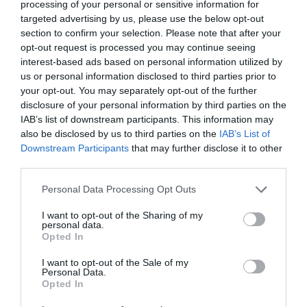
2017), ο πρώτος ολοκληρωμένος δίσκος που υπογράφει ως
processing of your personal or sensitive information for
στιχουργός, μαζί με τους βασικούς συνεργάτες του, τον
targeted advertising by us, please use the below opt-out
συνθέτη
Σπύρο Παρασκευάκο
και την ερμηνεύτρια
section to confirm your selection. Please note that after your
opt-out request is processed you may continue seeing
Δήμητρα Σελεμίδου
.
interest-based ads based on personal information utilized by
us or personal information disclosed to third parties prior to
your opt-out. You may separately opt-out of the further
Διαβάστε επίσης:
disclosure of your personal information by third parties on the
Σελεμίδου, Βασιλόπουλος και Παρασκευάκος στα Skrow
IAB’s list of downstream participants. This information may
Concerts
| Πέμπτη 29 Απριλίου – Θέατρο Skrow
also be disclosed by us to third parties on the
IAB’s List of
Downstream Participants
that may further disclose it to other
Ακολουθήστε το Culturenow.gr στο
Google News
και
third parties.
μάθετε πρώτοι όλες τις ειδήσεις
Personal Data Processing Opt Outs
Δείτε όλα τα
τελευταία νέα
για την Τέχνη και τον
I want to opt-out of the Sharing of my
Πολιτισμό στο
Culturenow.gr
personal data.
Opted In
Νέοι Διαγωνισμοί
❯
I want to opt-out of the Sale of my
Personal Data.
Opted In
Tags