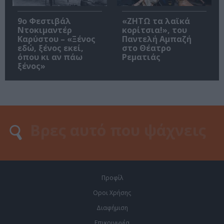
9ο Φεστιβάλ
«ΖΗΤΩ τα λαϊκά
Ντοκιμαντέρ
κορίτσια!», του
Καρύστου – «Ξένος
Παντελή Αμπαζή
εδώ, ξένος εκεί,
στο Θέατρο
όπου κι αν πάω
Ρεματιάς
ξένος»
Προφίλ
Οροι Χρήσης
Διαφήμιση
Επικοινωνία