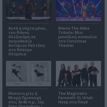
Αυτή η νύχτα μένει,
Mania The Abba
του Θάνου
Tribute: Μια
Αλεξανδρή σε
μοναδική συναυλία
σκηνοθεσία
στο Christmas
Αστέριου Πελτέκη
Theater
στο Θέατρο
Ολύμπια
Μεσοτοιχίες ή
The Magician’s
Μικρή Προσευχή
Farewell: Οι Uriah
στις 3κ46 π.μ., της
Heep στο Floyd
Εύας Οικονόμου –