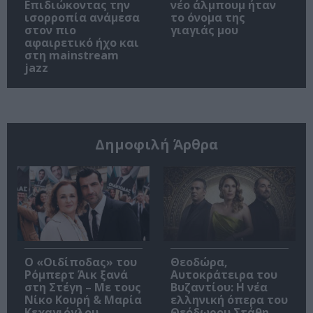
Επιδιώκοντας την
νέο άλμπουμ ήταν
ισορροπία ανάμεσα
το όνομα της
στον πιο
γιαγιάς μου
αφαιρετικό ήχο και
στη mainstream
jazz
Δημοφιλή Άρθρα
O «Οιδίποδας» του
Θεοδώρα,
Ρόμπερτ Άικ ξανά
Αυτοκράτειρα του
στη Στέγη – Με τους
Βυζαντίου: Η νέα
Νίκο Κουρή & Μαρία
ελληνική όπερα του
Κεχαγιόγλου
Θεόδωρου Στάθη