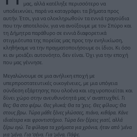
μας, αλλά κατέληξε περισσότερο να
υποδεικνύει, παρά να καταγράφει τα βήματα προς
αυτήν. Έτσι, για να ολοκληρωθούν τα εννιά τραγούδια
που την αποτελούν, για να ανοίξουμε με τον Σπύρο και
τη Δήμητρα παράθυρο σε εννιά διαφορετικά
στιγμιότυπα της πορείας μας προς την ενηλικίωση,
κληθήκαμε να την πραγματοποιήσουμε οι ίδιοι. Κι όσο
κι αν μοιάζει αυτονόητο, δεν είναι. Όχι για την εποχή
που μας γέννησε.
Μεγαλώνουμε σε μια ανήλικη εποχή με
υπερπροστατευτικές οικογένειες, με μια υπόγεια
σύνδεση εξάρτησης που ολοένα και ισχυροποιείται και
δίνει χώρο στην ανευθυνότητά μας ν’ αναπτυχθεί.
Τι
θες; Θα στο φέρω. Θες γλυκά; Θα τα ‘χεις. Θες φίλους; Θα
στους βρω. Τώρα μάθε ξένες γλώσσες, πιάνο, κιθάρα. Κάνε
ιδιαίτερα και φροντιστήριο. Τώρα δεν ξέρεις γιατί, αλλά
ξέρω εγώ. Τα φύλαγα τα χρήματα για χρόνια, ήταν από ‘μένα
για ‘μένα. Για ‘σένα. Για ‘μένα. Πάψε.