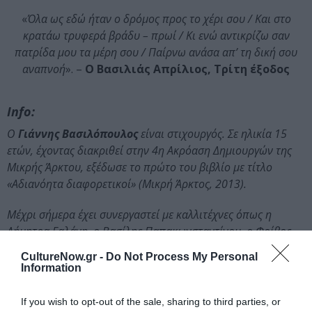
«
Όλα ως εδώ ήταν ο δρόμος προς το χέρι σου / Και στο
κρατάω τρυφερά βράδυ – πρωί / Κι ενώ αντικρίζω σαν
πατρίδα μου τα μέρη σου / Παίρνω ανάσα απ’ τη δική σου
αναπνοή
». –
Ο Βασιλιάς Απρίλιος, Τρίτη έξοδος
Info:
Ο
Γιάννης Βασιλόπουλος
είναι στιχουργός. Σε ηλικία 15
ετών, έχοντας διακριθεί στην 4η Ακρόαση Δημιουργών της
Μικρής Άρκτου, εξέδωσε το πρώτο του βιβλίο με τίτλο
«Αδιανόητα διαφορετικοί» (Μικρή Άρκτος, 2013).
Μέχρι σήμερα έχει συνεργαστεί με καλλιτέχνες όπως η
Δήμητρα Γαλάνη, ο Βασίλης Παπακωνσταντίνου, ο Φοίβος
Δεληβοριάς, ο Γιώργος Ανδρέου και ο Παρασκευάς
CultureNow.gr -
Do Not Process My Personal
Καρασούλος.
Information
Πρόσφατα κυκλοφόρησε η
Τρίτη Έξοδος
(Μικρή Άρκτος,
If you wish to opt-out of the sale, sharing to third parties, or