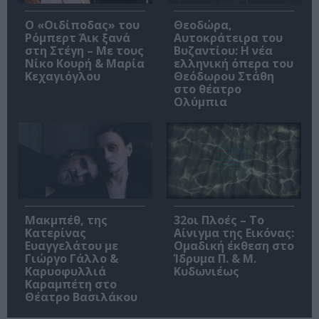
O «Οιδίποδας» του
Θεοδώρα,
Ρόμπερτ Άικ ξανά
Αυτοκράτειρα του
στη Στέγη – Με τους
Βυζαντίου: Η νέα
Νίκο Κουρή & Μαρία
ελληνική όπερα του
Κεχαγιόγλου
Θεόδωρου Στάθη
στο θέατρο
Ολύμπια
Μακμπέθ, της
32οι Πλοές – Το
Κατερίνας
Αίνιγμα της Εικόνας:
Ευαγγελάτου με
Ομαδική έκθεση στο
Γιώργο Γάλλο &
Ίδρυμα Π. & Μ.
Καρυοφυλλιά
Κυδωνιέως
Καραμπέτη στο
Θέατρο Βασιλάκου