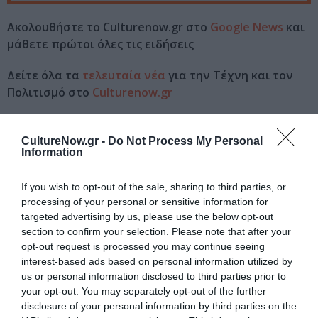
Ακολουθήστε το Culturenow.gr στο
Google News
και
μάθετε πρώτοι όλες τις ειδήσεις
Δείτε όλα τα
τελευταία νέα
για την Τέχνη και τον
Πολιτισμό στο
Culturenow.gr
Νέοι Διαγωνισμοί
❯
CultureNow.gr -
Do Not Process My Personal
Information
Tags
If you wish to opt-out of the sale, sharing to third parties, or
SANI FESTIVAL
ΚΛΩΝΤ ΝΤΕΜΠΥΣΙ
processing of your personal or sensitive information for
targeted advertising by us, please use the below opt-out
Newsletter
section to confirm your selection. Please note that after your
opt-out request is processed you may continue seeing
Κάθε βδομάδα στο e-mail σας τα τελευταία νέα για
interest-based ads based on personal information utilized by
την Τέχνη και τον Πολιτισμό!
us or personal information disclosed to third parties prior to
your opt-out. You may separately opt-out of the further
disclosure of your personal information by third parties on the