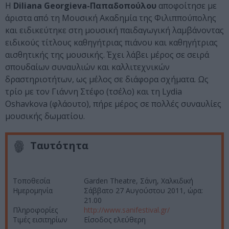
Η
Diliana Georgieva-Παπαδοπούλου
αποφοίτησε με
άριστα από τη Μουσική Ακαδημία της Φιλιππούπολης
και ειδικεύτηκε στη μουσική παιδαγωγική λαμβάνοντας
ειδικούς τίτλους καθηγήτριας πιάνου και καθηγήτριας
αισθητικής της μουσικής. Έχει λάβει μέρος σε σειρά
σπουδαίων συναυλιών και καλλιτεχνικών
δραστηριοτήτων, ως μέλος σε διάφορα σχήματα. Ως
τρίο με τον Γιάννη Στέφο (τσέλο) και τη Lydia
Oshavkova (φλάουτο), πήρε μέρος σε πολλές συναυλίες
μουσικής δωματίου.
Ταυτότητα
Τοποθεσία
Garden Theatre, Σάνη, Χαλκιδική
Ημερομηνία
Σάββατο 27 Αυγούστου 2011, ώρα:
21.00
Πληροφορίες
http://www.sanifestival.gr/
Τιμές εισιτηρίων
Είσοδος ελεύθερη