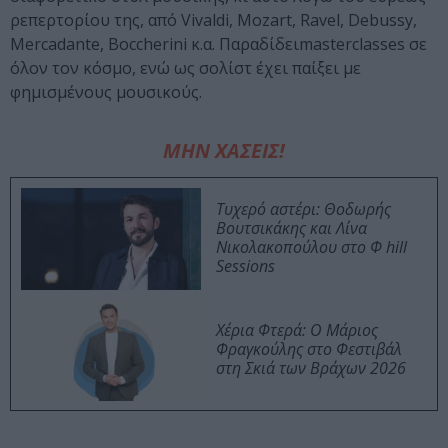
ρεπερτορίου της, από Vivaldi, Mozart, Ravel, Debussy,
Mercadante, Boccherini κ.α. Παραδίδειmasterclasses σε
όλον τον κόσμο, ενώ ως σολίστ έχει παίξει με
φημισμένους μουσικούς.
ΜΗΝ ΧΑΣΕΙΣ!
Τυχερό αστέρι: Θοδωρής
Βουτσικάκης και Λίνα
Νικολακοπούλου στο Φ hill
Sessions
Χέρια Φτερά: Ο Μάριος
Φραγκούλης στο Φεστιβάλ
στη Σκιά των Βράχων 2026