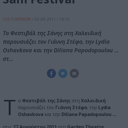
CULTURENOW
/
02-09-2011
/ 16:15
Το Φεστιβάλ της Σάνης στη Χαλκιδική
παρουσιάζει τον Γιάννη Στέφο, την Lydia
Oshavkova και την Diliana Papadopoulou …
στ…
Τ
ο
Φεστιβάλ της Σάνης
στη
Χαλκιδική
παρουσιάζει τον
Γιάννη Στέφο
, την
Lydia
Oshavkova
και την
Diliana Papadopoulou
…
στις
27 Αυγούστου 2011
στο
Garden Theatre
.