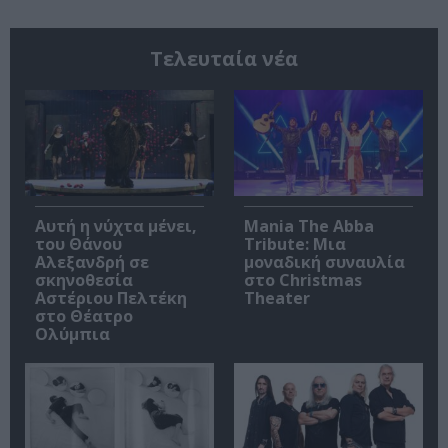
Τελευταία νέα
Αυτή η νύχτα μένει,
Mania The Abba
του Θάνου
Tribute: Μια
Αλεξανδρή σε
μοναδική συναυλία
σκηνοθεσία
στο Christmas
Αστέριου Πελτέκη
Theater
στο Θέατρο
Ολύμπια