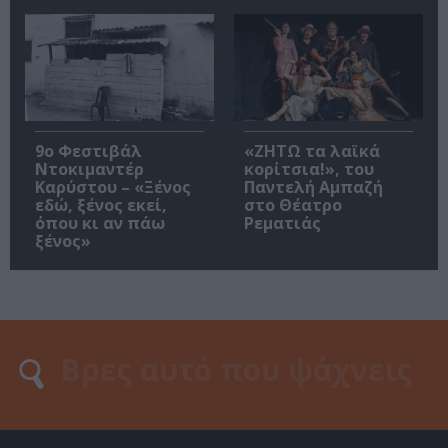
9ο Φεστιβάλ
«ΖΗΤΩ τα λαϊκά
Ντοκιμαντέρ
κορίτσια!», του
Καρύστου – «Ξένος
Παντελή Αμπαζή
εδώ, ξένος εκεί,
στο Θέατρο
όπου κι αν πάω
Ρεματιάς
ξένος»