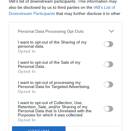
IAB’s list of downstream participants. This information may
also be disclosed by us to third parties on the
IAB’s List of
Downstream Participants
that may further disclose it to other
Ακολουθήστε το Culturenow.gr
third parties.
Personal Data Processing Opt Outs
I want to opt-out of the Sharing of my
personal data.
Σχετικά Άρθρα
Opted In
I want to opt-out of the Sale of my
Personal Data.
Opted In
I want to opt-out of processing my
Personal Data for Targeted Advertising.
Opted In
Mania The Abba
The Magician’s
I want to opt-out of Collection, Use,
Tribute: Μια
Farewell: Οι Uriah
Retention, Sale, and/or Sharing of my
μοναδική συναυλία
Heep στο Floyd
Personal Data that Is Unrelated with the
Purposes for which it was collected.
στο Christmas
Opted In
Theater