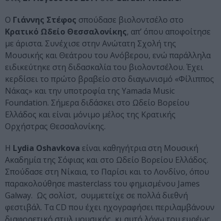
Ο
Γιάννης Στέφος
σπούδασε βιολοντσέλο στο
Κρατικό Ωδείο Θεσσαλονίκης
, απ’ όπου αποφοίτησε
με άριστα. Συνέχισε στην Ανώτατη Σχολή της
Μουσικής και Θεάτρου του Ανόβερου, ενώ παράλληλα
ειδικεύτηκε στη διδασκαλία του βιολοντσέλου. Έχει
κερδίσει το πρώτο βραβείο στο διαγωνισμό «Φίλιππος
Νάκας» και την υποτροφία της Yamada Music
Foundation. Σήμερα διδάσκει στο Ωδείο Βορείου
Ελλάδος και είναι μόνιμο μέλος της Κρατικής
Ορχήστρας Θεσσαλονίκης.
Η
Lydia Oshavkova
είναι καθηγήτρια στη Μουσική
Ακαδημία της Σόφιας και στο Ωδείο Βορείου Ελλάδος.
Σπούδασε στη Νίκαια, το Παρίσι και το Λονδίνο, όπου
παρακολούθησε masterclass του φημισμένου James
Galway. Ως σολίστ, συμμετείχε σε πολλά διεθνή
φεστιβάλ. Τα CD που έχει ηχογραφήσει περιλαμβάνουν
διαφορετικό στυλ μουσικής, κι αυτό λόγω του ευρέως