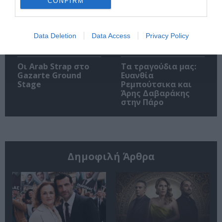
CONFIRM
Data Deletion
Data Access
Privacy Policy
Οι Arab Strap στο
Τα τραγούδια μας:
Gazarte Ground
Ευανθία
Stage
Ρεμπούτσικα και
Άρης Δαβαράκης
στην Πάρο
Δημοφιλή Άρθρα