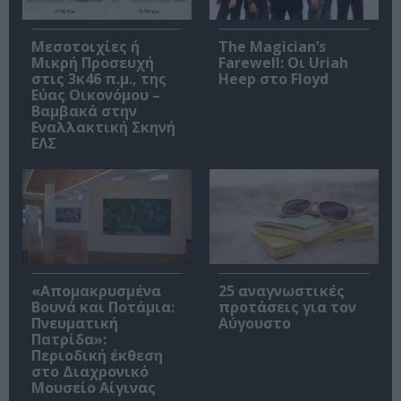
Μεσοτοιχίες ή
The Magician’s
Μικρή Προσευχή
Farewell: Οι Uriah
στις 3κ46 π.μ., της
Heep στο Floyd
Εύας Οικονόμου –
Βαμβακά στην
Εναλλακτική Σκηνή
ΕΛΣ
«Απομακρυσμένα
25 αναγνωστικές
Βουνά και Ποτάμια:
προτάσεις για τον
Πνευματική
Αύγουστο
Πατρίδα»:
Περιοδική έκθεση
στο Διαχρονικό
Μουσείο Αίγινας