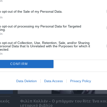
In
o opt-out of the Sale of my Personal Data.
In
χετικά Άρθρα
to opt-out of processing my Personal Data for Targeted
ing.
In
o opt-out of Collection, Use, Retention, Sale, and/or Sharing
ersonal Data that Is Unrelated with the Purposes for which it
lected.
In
CONFIRM
Data Deletion
Data Access
Privacy Policy
ρικός
Φιλίπ Κολλέν – Ο μπάρμαν του Ritz: Ένα κο
ιστορικό βιβλίο