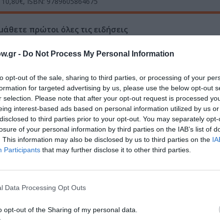
ή: 10,80€, ISBN: 9789605864675
μάθετε πρώτοι όλες τις ειδήσεις
ολιτισμό στο
Culturenow.gr
w.gr -
Do Not Process My Personal Information
r
Δες
to opt-out of the sale, sharing to third parties, or processing of your per
formation for targeted advertising by us, please use the below opt-out s
r selection. Please note that after your opt-out request is processed y
eing interest-based ads based on personal information utilized by us or
disclosed to third parties prior to your opt-out. You may separately opt-
ΜΕΛΙΝΑ ΜΕΡΚΟΥΡΗ
ΠΕΖΟΓΡΑΦΙΑ
losure of your personal information by third parties on the IAB’s list of
. This information may also be disclosed by us to third parties on the
IA
Participants
that may further disclose it to other third parties.
νη και τον Πολιτισμό!
l Data Processing Opt Outs
λουθήστε το Culturenow.gr
o opt-out of the Sharing of my personal data.