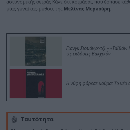
αστυνομικής σειράς Κάνε ότι κοιμάσαι, που έσπασε κά
μίας γυναίκας-μύθου, της
Μελίνας Μερκούρη
.
Γιανγκ Σιουάνγκ-τζι – «Ταϊβάν
τις εκδόσεις Βακχικόν
Η νύφη φόρεσε μαύρα: Το νέο 
Ταυτότητα