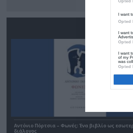
Opted 
I want t
Opted 
Σ
I want 
Advertis
Opted 
I want t
of my P
was col
Opted 
Αντόνιο Πόρτσια – Φωνές: Ένα βιβλίο ως εσωτε
διάλογος