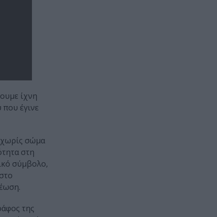
σουμε ίχνη
 που έγινε
υ χωρίς σώμα
ότητα στη
ικό σύμβολο,
 στο
νέωση.
ράφος της