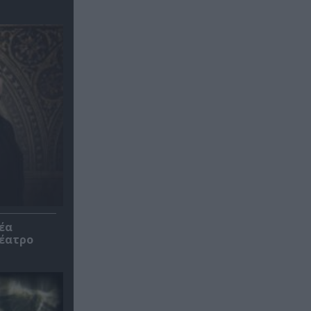
έα
θέατρο