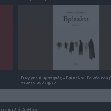
Γιώργος Χωματηνός – Βρίκελοι: Το νέο του 
γεμάτο μυστήριο
ημοφιλή Άρθρα