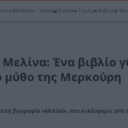
υσική
Θέατρο - Χορός
Σινεμά
Τέχνες
Βιβλίο
Φεσ
 Μελίνα: Ένα βιβλίο γ
ο μύθο της Μερκούρη
ική βιογραφία «Μελίνα», που κυκλοφορεί από τ