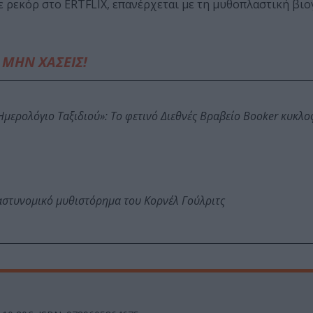
θε ρεκόρ στο ERTFLIX, επανέρχεται με τη μυθοπλαστική βι
ΜΗΝ ΧΑΣΕΙΣ!
: Ημερολόγιο Ταξιδιού»: Το φετινό Διεθνές Βραβείο Booker κυκλ
αστυνομικό μυθιστόρημα του Κορνέλ Γούλριτς