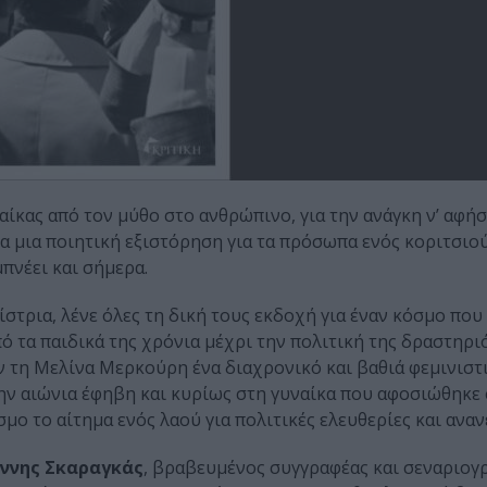
αίκας από τον μύθο στο ανθρώπινο, για την ανάγκη ν’ αφή
α μια ποιητική εξιστόρηση για τα πρόσωπα ενός κοριτσιού
πνέει και σήμερα.
νίστρια, λένε όλες τη δική τους εκδοχή για έναν κόσμο πο
ό τα παιδικά της χρόνια μέχρι την πολιτική της δραστηρι
ν τη Μελίνα Μερκούρη ένα διαχρονικό και βαθιά φεμινιστ
την αιώνια έφηβη και κυρίως στη γυναίκα που αφοσιώθηκε
μο το αίτημα ενός λαού για πολιτικές ελευθερίες και ανα
άννης Σκαραγκάς
, βραβευμένος συγγραφέας και σεναριογ