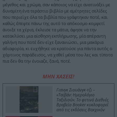
μέγεθος και χρώμα, σαν κάποιος να είχε ανατινάξει με
δυναμίτη ένα τεράστιο βιβλίο με αμέτρητες σελίδες
που περιείχε όλα τα βιβλία που γράφτηκαν ποτέ, και
καθώς έπεφτε πάνω της αυτό το απόκοσμο κομφετί
άνοιξε τα χέρια, έκλεισε τα μάτια, άφησε να την
κατακλύσει μια αίσθηση εκπλήρωσης, μία απέραντη
γαλήνη που ποτέ δεν είχε ξανανιώσει, μια μακάρια
αδιαφορία, κι ευχήθηκε να κρατούσε για πάντα αυτός ο
χάρτινος παράδεισος, να χαθεί μέσα του λες και τίποτα
πια δεν θα την ένοιαζε, ξανά, ποτέ.
ΜΗΝ ΧΑΣΕΙΣ!
Γιανγκ Σιουάνγκ-τζι –
«Ταϊβάν: Ημερολόγιο
Ταξιδιού»: Το φετινό Διεθνές
Βραβείο Booker κυκλοφορεί
από τις εκδόσεις Βακχικόν