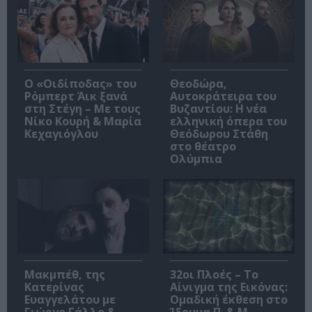
O «Οιδίποδας» του
Θεοδώρα,
Ρόμπερτ Άικ ξανά
Αυτοκράτειρα του
στη Στέγη – Με τους
Βυζαντίου: Η νέα
Νίκο Κουρή & Μαρία
ελληνική όπερα του
Κεχαγιόγλου
Θεόδωρου Στάθη
στο θέατρο
Ολύμπια
Μακμπέθ, της
32οι Πλοές – Το
Κατερίνας
Αίνιγμα της Εικόνας:
Ευαγγελάτου με
Ομαδική έκθεση στο
Γιώργο Γάλλο &
Ίδρυμα Π. & Μ.