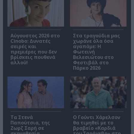
Αύγουστος 2026 στο
Στα τραγούδια μας
Cinobo: Δυνατές
χωράνε όλα όσα
σειρές και
αγαπάμε: Η
πρεμιέρες που δεν
Φωτεινή
βρίσκεις πουθενά
Βελεσιώτου στο
αλλού!
Φεστιβάλ στο
Πάρκο 2026
Τα Στενά
Ο Γούντι Χάρελσον
Παπούτσια, της
θα τιμηθεί με το
Ζωρζ Σαρή σε
βραβείο «Καρδιά
σκηνοθεσία
του Σαράγεβο» στο