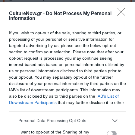
Πληροφορίες έκδοσης:
Εκδόσεις Πόλις, Σελίδες: 336,
CultureNow.gr -
Do Not Process My Personal
Τιμή: 16,00€, ISBN: 978-960-435-932-5
Information
Ακολουθήστε το Culturenow.gr στο
Google News
και
If you wish to opt-out of the sale, sharing to third parties, or
μάθετε πρώτοι όλες τις ειδήσεις
processing of your personal or sensitive information for
targeted advertising by us, please use the below opt-out
section to confirm your selection. Please note that after your
Δείτε όλα τα
τελευταία νέα
για την Τέχνη και τον
opt-out request is processed you may continue seeing
Πολιτισμό στο
Culturenow.gr
interest-based ads based on personal information utilized by
us or personal information disclosed to third parties prior to
Νέοι Διαγωνισμοί
❯
your opt-out. You may separately opt-out of the further
disclosure of your personal information by third parties on the
IAB’s list of downstream participants. This information may
Tags
also be disclosed by us to third parties on the
IAB’s List of
ΕΚΔΟΣΕΙΣ ΠΟΛΙΣ
ΕΛΛΗΝΕΣ ΣΥΓΓΡΑΦΕΙΣ
Downstream Participants
that may further disclose it to other
third parties.
ΠΕΖΟΓΡΑΦΙΑ
Personal Data Processing Opt Outs
Newsletter
I want to opt-out of the Sharing of my