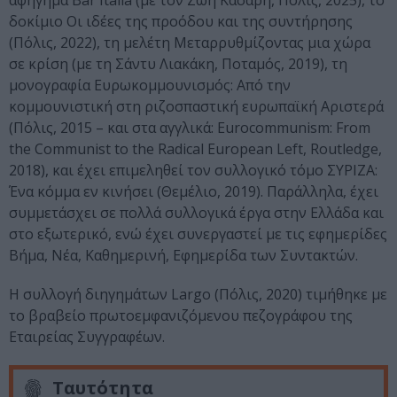
αφήγημα Bar Italia (με τον Ζώη Κάσαρη, Πόλις, 2025), το
δοκίμιο Οι ιδέες της προόδου και της συντήρησης
(Πόλις, 2022), τη μελέτη Μεταρρυθμίζοντας μια χώρα
σε κρίση (με τη Σάντυ Λιακάκη, Ποταμός, 2019), τη
μονογραφία Ευρωκομμουνισμός: Από την
κομμουνιστική στη ριζοσπαστική ευρωπαϊκή Αριστερά
(Πόλις, 2015 – και στα αγγλικά: Eurocommunism: From
the Communist to the Radical European Left, Routledge,
2018), και έχει επιμεληθεί τον συλλογικό τόμο ΣΥΡΙΖΑ:
Ένα κόμμα εν κινήσει (Θεμέλιο, 2019). Παράλληλα, έχει
συμμετάσχει σε πολλά συλλογικά έργα στην Ελλάδα και
στο εξωτερικό, ενώ έχει συνεργαστεί με τις εφημερίδες
Βήμα, Νέα, Καθημερινή, Εφημερίδα των Συντακτών.
Η συλλογή διηγημάτων Largo (Πόλις, 2020) τιμήθηκε με
το βραβείο πρωτοεμφανιζόμενου πεζογράφου της
Εταιρείας Συγγραφέων.
Ταυτότητα