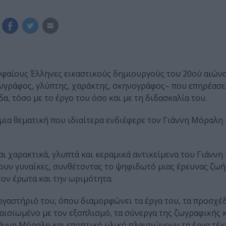
φαίους Έλληνες εικαστικούς δημιουργούς του 20ού αιώνα
γράφος, γλύπτης, χαράκτης, σκηνογράφος– που επηρέασε
α, τόσο με το έργο του όσο και με τη διδασκαλία του.
 μια θεματική που ιδιαίτερα ενδιέφερε τον Γιάννη Μόραλη 
αι χαρακτικά, γλυπτά και κεραμικά αντικείμενα του Γιάνν
ζουν γυναίκες, συνθέτοντας το ψηφιδωτό μιας έρευνας ζωή
τον έρωτα και την ωριμότητα.
αστήριό του, όπου διαμορφώνει τα έργα του, τα προσχέδι
λαισιωμένο με τον εξοπλισμό, τα σύνεργα της ζωγραφικής κ
άννη Μόραλη και εποπτικό υλικό πλαισιώνουν τα έργα τέχ