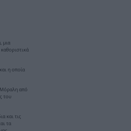
, μια
 καθοριστικά
και η οποία
η Μόραλη από
ς του
α και τις
αι τα
νης,