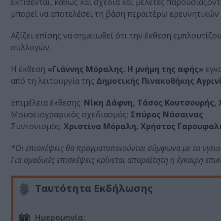
εκτίθενται, καθώς και σχέδια και μελέτες παρουσιάζο
μπορεί να αποτελέσει τη βάση περαιτέρω ερευνητικών
Αξίζει επίσης να σημειωθεί ότι την έκθεση εμπλουτίζ
συλλογών.
Η έκθεση
«Γιάννης Μόραλης. Η μνήμη της αφής»
εγκα
από τη λειτουργία της
Δημοτικής Πινακοθήκης Αγριν
Επιμέλεια έκθεσης:
Νίκη Δάφνη, Τάσος Κουτσουρής,
Μουσειογραφικός σχεδιασμός:
Σπύρος Νάσαινας
Συντονισμός:
Χριστίνα Μόραλη, Χρήστος Γαρουφαλ
*Οι επισκέψεις θα πραγματοποιούνται σύμφωνα με τα υγει
Για ομαδικές επισκέψεις κρίνεται απαραίτητη η έγκαιρη επικ
Ταυτότητα Εκδήλωσης
Ημερομηνία: