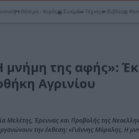
υσική
Θέατρο - Χορός
Σινεμά
Τέχνες
Βιβλίο
Φεσ
Η μνήμη της αφής»: Έ
οθήκη Αγρινίου
εία Μελέτης, Έρευνας και Προβολής της Νεοελλη
οργανώνουν την έκθεση: «Γιάννης Μόραλης. Η μν