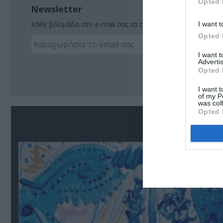
Opted 
Newsletter
Κάθε βδομάδα στο e-mail σας τα τελευταία νέα για την Τέχ
I want t
Opted 
I want 
Advertis
Ακο
Opted 
I want t
of my P
was col
Opted 
Σ