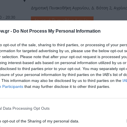
Δημοτική Πινακοθήκη Αγρινίου, Δ. Βότση 2, Αγρίνι
0 - 20:30
Δημοτική Πινακοθήκη Αγρινίου
w.gr -
Do Not Process My Personal Information
to opt-out of the sale, sharing to third parties, or processing of your per
formation for targeted advertising by us, please use the below opt-out s
r selection. Please note that after your opt-out request is processed y
μάθετε πρώτοι όλες τις ειδήσεις
eing interest-based ads based on personal information utilized by us or
disclosed to third parties prior to your opt-out. You may separately opt-
ολιτισμό στο
Culturenow.gr
losure of your personal information by third parties on the IAB’s list of
. This information may also be disclosed by us to third parties on the
IA
Participants
that may further disclose it to other third parties.
r
Δες
l Data Processing Opt Outs
 ΕΚΘΕΣΕΙΣ
ΖΩΓΡΑΦΙΚΗ
o opt-out of the Sharing of my personal data.