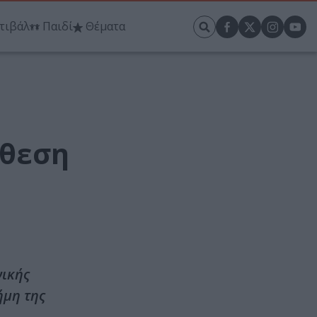
τιβάλ
Παιδί
Θέματα
κθεση
νικής
ήμη της