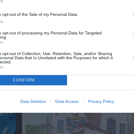
In
νη και τον Πολιτισμό!
o opt-out of the Sale of my Personal Data.
In
to opt-out of processing my Personal Data for Targeted
ing.
λουθήστε το Culturenow.gr
In
o opt-out of Collection, Use, Retention, Sale, and/or Sharing
ersonal Data that Is Unrelated with the Purposes for which it
lected.
In
χετικά Άρθρα
CONFIRM
Data Deletion
Data Access
Privacy Policy