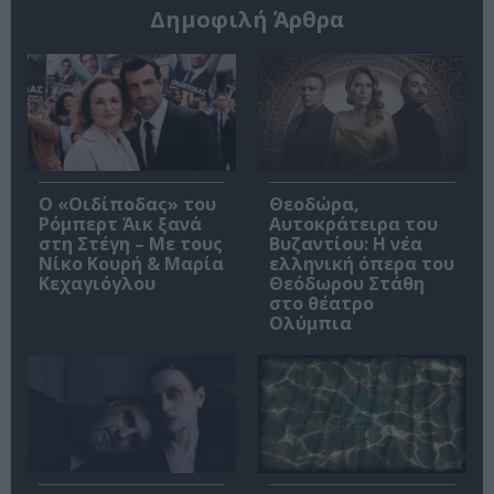
Δημοφιλή Άρθρα
O «Οιδίποδας» του
Θεοδώρα,
Ρόμπερτ Άικ ξανά
Αυτοκράτειρα του
στη Στέγη – Με τους
Βυζαντίου: Η νέα
Νίκο Κουρή & Μαρία
ελληνική όπερα του
Κεχαγιόγλου
Θεόδωρου Στάθη
στο θέατρο
Ολύμπια