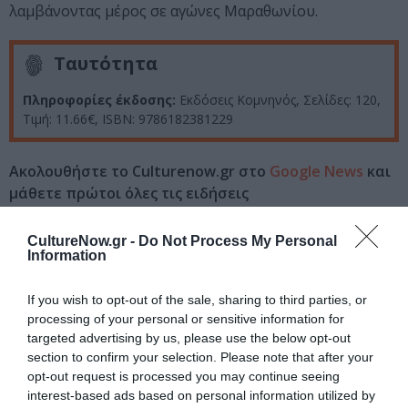
λαμβάνοντας μέρος σε αγώνες Μαραθωνίου.
Ταυτότητα
Πληροφορίες έκδοσης:
Εκδόσεις Κομνηνός, Σελίδες: 120,
Τιμή:
11.66€,
ISBN: 9786182381229
Ακολουθήστε το Culturenow.gr στο
Google News
και
μάθετε πρώτοι όλες τις ειδήσεις
Δείτε όλα τα
τελευταία νέα
για την Τέχνη και τον
CultureNow.gr -
Do Not Process My Personal
Πολιτισμό στο
Culturenow.gr
Information
Νέοι Διαγωνισμοί
❯
If you wish to opt-out of the sale, sharing to third parties, or
processing of your personal or sensitive information for
targeted advertising by us, please use the below opt-out
Tags
section to confirm your selection. Please note that after your
opt-out request is processed you may continue seeing
ΕΛΛΗΝΕΣ ΣΥΓΓΡΑΦΕΙΣ
ΠΟΙΗΣΗ
interest-based ads based on personal information utilized by