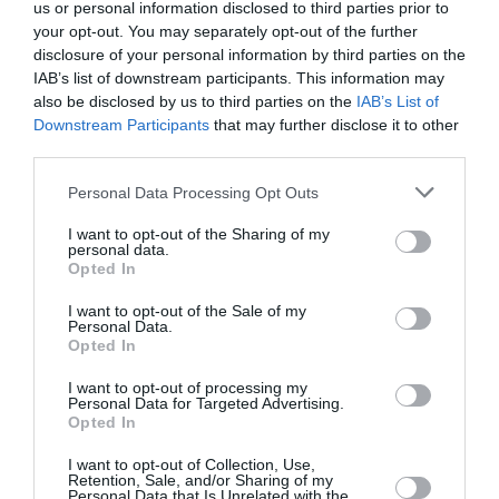
us or personal information disclosed to third parties prior to
Newsletter
your opt-out. You may separately opt-out of the further
disclosure of your personal information by third parties on the
Κάθε βδομάδα στο e-mail σας τα τελευταία νέα για
IAB’s list of downstream participants. This information may
την Τέχνη και τον Πολιτισμό!
also be disclosed by us to third parties on the
IAB’s List of
Downstream Participants
that may further disclose it to other
third parties.
Personal Data Processing Opt Outs
I want to opt-out of the Sharing of my
Ακολουθήστε το Culturenow.gr
personal data.
Opted In
I want to opt-out of the Sale of my
Personal Data.
Opted In
Σχετικά Άρθρα
I want to opt-out of processing my
Personal Data for Targeted Advertising.
Opted In
I want to opt-out of Collection, Use,
Retention, Sale, and/or Sharing of my
Personal Data that Is Unrelated with the