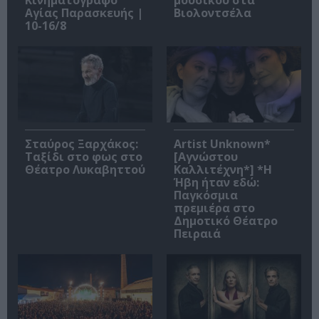
Κινηματογράφο
μουσικού στα
Αγίας Παρασκευής |
Βιολοντσέλα
10-16/8
Σταύρος Ξαρχάκος:
Artist Unknown*
Ταξίδι στο φως στο
[Αγνώστου
Θέατρο Λυκαβηττού
Καλλιτέχνη*] *Η
Ήβη ήταν εδώ:
Παγκόσμια
πρεμιέρα στο
Δημοτικό Θέατρο
Πειραιά