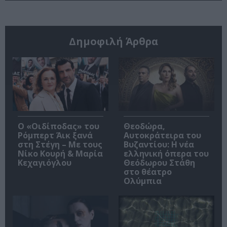
Δημοφιλή Άρθρα
O «Οιδίποδας» του
Θεοδώρα,
Ρόμπερτ Άικ ξανά
Αυτοκράτειρα του
στη Στέγη – Με τους
Βυζαντίου: Η νέα
Νίκο Κουρή & Μαρία
ελληνική όπερα του
Κεχαγιόγλου
Θεόδωρου Στάθη
στο θέατρο
Ολύμπια