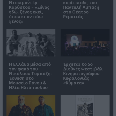
Ντοκιμαντέρ
κορίτσια!», του
Καρύστου – «Ξένος
Παντελή Αμπαζή
εδώ, ξένος εκεί,
στο Θέατρο
όπου κι αν πάω
Ρεματιάς
ξένος»
Η Ελλάδα μέσα από
Έρχεται το 5ο
τον φακό του
Διεθνές Φεστιβάλ
Νικόλαου Τομπάζη:
Κινηματογράφου
Έκθεση στο
Κεφαλονιάς
Μουσείο Πάνου &
«Κύματα»
Ηλία Ηλιόπουλου