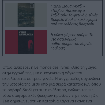
Γιανγκ Σιουάνγκ-τζι –
«Ταϊβάν: Ημερολόγιο
Ταξιδιού»: Το φετινό Διεθνές
Βραβείο Booker κυκλοφορεί
από τις εκδόσεις Βακχικόν
Η νύφη φόρεσε μαύρα: Το
νέο αστυνομικό
μυθιστόρημα του Κορνέλ
Γούλριτς
Όπως αναφέρει η Le monde des livres: «Από τη γιαγιά
στην εγγονή της, μια οικογενειακή σάγκα που
εκτυλίσσεται σε τρεις γενιές. Η συγγραφέας οργανώνει
την ιστορία της μέσα από μια σειρά καταστάσεων όπου
το σοβαρό διαδέχεται το ανάλαφρο, ενώνοντας τις
τόσο διαφορετικές ζωέςτων ηρωίδων της», ενώ η Die
Zeit σημειώνει ότι: «η Καταρίνα Χάγκενα έκανε ένα