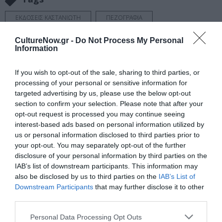
ΕΚΔΟΣΕΙΣ ΚΑΣΤΑΝΙΩΤΗ
ΠΕΖΟΓΡΑΦΙΑ
CultureNow.gr -
Do Not Process My Personal
Newsletter
Information
Κάθε βδομάδα στο e-mail σας τα τελευταία νέα για
την Τέχνη και τον Πολιτισμό!
If you wish to opt-out of the sale, sharing to third parties, or
processing of your personal or sensitive information for
targeted advertising by us, please use the below opt-out
section to confirm your selection. Please note that after your
opt-out request is processed you may continue seeing
interest-based ads based on personal information utilized by
us or personal information disclosed to third parties prior to
Ακολουθήστε το Culturenow.gr
your opt-out. You may separately opt-out of the further
disclosure of your personal information by third parties on the
IAB’s list of downstream participants. This information may
also be disclosed by us to third parties on the
IAB’s List of
Downstream Participants
that may further disclose it to other
Σχετικά Άρθρα
third parties.
Personal Data Processing Opt Outs