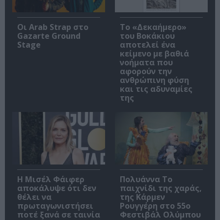
Οι Arab Strap στο
Το «Δεκαήμερο»
Gazarte Ground
του Βοκάκιου
Stage
αποτελεί ένα
κείμενο με βαθιά
νοήματα που
αφορούν την
ανθρώπινη φύση
και τις αδυναμίες
της
Η Μισέλ Φάιφερ
Πολυάννα Το
αποκάλυψε ότι δεν
παιχνίδι της χαράς,
θέλει να
της Κάρμεν
πρωταγωνιστήσει
Ρουγγέρη στο 55ο
ποτέ ξανά σε ταινία
Φεστιβάλ Ολύμπου