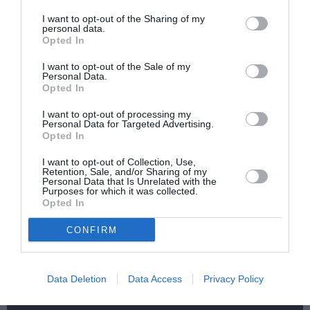
I want to opt-out of the Sharing of my
personal data.
Opted In
I want to opt-out of the Sale of my
Αυτοβιογραφία
Αντόνιο Πόρτσια –
Personal Data.
ενός πτώματος: Μια
Φωνές: Ένα βιβλίο
Opted In
συλλογή
ως εσωτερικός
διηγημάτων του
διάλογος
I want to opt-out of processing my
Personal Data for Targeted Advertising.
Σιγκισμούντ
Opted In
Κρζιζανόφσκι
I want to opt-out of Collection, Use,
Retention, Sale, and/or Sharing of my
Personal Data that Is Unrelated with the
Purposes for which it was collected.
Opted In
CONFIRM
Φιλίπ Κολλέν – Ο
Ελένη Μπουκαούρη
μπάρμαν του Ritz:
– η Μαρία τα ήθελε
Ένα κοινωνικό
όλα: Ένα κοινωνικό
Data Deletion
Data Access
Privacy Policy
ιστορικό βιβλίο
βιβλίο για γυναίκες