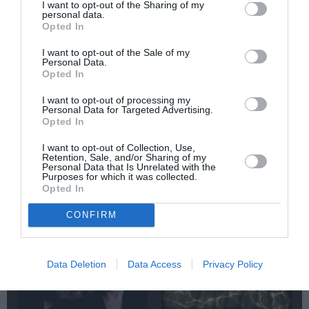
I want to opt-out of the Sharing of my
personal data.
Δημοφιλή Άρθρα
Opted In
I want to opt-out of the Sale of my
Personal Data.
Opted In
I want to opt-out of processing my
Personal Data for Targeted Advertising.
Opted In
O «Οιδίποδας» του
Θεοδώρα,
I want to opt-out of Collection, Use,
Ρόμπερτ Άικ ξανά
Αυτοκράτειρα του
Retention, Sale, and/or Sharing of my
Personal Data that Is Unrelated with the
στη Στέγη – Με τους
Βυζαντίου: Η νέα
Purposes for which it was collected.
Νίκο Κουρή & Μαρία
ελληνική όπερα του
Opted In
Κεχαγιόγλου
Θεόδωρου Στάθη
στο θέατρο
CONFIRM
Ολύμπια
Data Deletion
Data Access
Privacy Policy