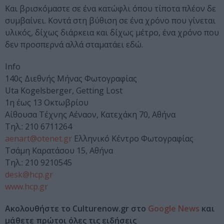
Και βρισκόμαστε σε ένα κατώφλι όπου τίποτα πλέον δε
συμβαίνει. Κοντά στη βύθιση σε ένα χρόνο που γίνεται
υλικός, δίχως διάρκεια και δίχως μέτρο, ένα χρόνο που
δεν προσπερνά αλλά σταματάει εδώ.
Info
140ς Διεθνής Μήνας Φωτογραφίας
Uta Kogelsberger, Getting Lost
1η έως 13 Οκτωβρίου
Aίθουσα Τέχνης Αέναον, Κατεχάκη 70, Αθήνα
Τηλ.: 210 6711264
aenart@otenet.gr
Ελληνικό Κέντρο Φωτογραφίας
Τσάμη Καρατάσου 15, Αθήνα
Tηλ.: 210 9210545
desk@hcp.gr
www.hcp.gr
Ακολουθήστε το Culturenow.gr στο
Google News
και
μάθετε πρώτοι όλες τις ειδήσεις