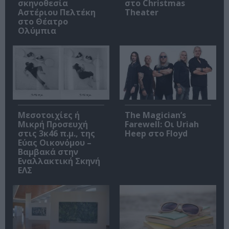
σκηνοθεσία
στο Christmas
Αστέριου Πελτέκη
Theater
στο Θέατρο
Ολύμπια
Μεσοτοιχίες ή
The Magician’s
Μικρή Προσευχή
Farewell: Οι Uriah
στις 3κ46 π.μ., της
Heep στο Floyd
Εύας Οικονόμου –
Βαμβακά στην
Εναλλακτική Σκηνή
ΕΛΣ