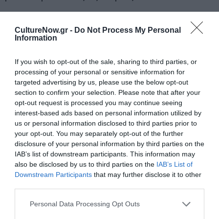
Δείτε όλα τα
τελευταία νέα
για την Τέχνη και τον
Πολιτισμό στο
Culturenow.gr
CultureNow.gr -
Do Not Process My Personal
Information
Νέοι Διαγωνισμοί
❯
If you wish to opt-out of the sale, sharing to third parties, or
processing of your personal or sensitive information for
targeted advertising by us, please use the below opt-out
Newsletter
section to confirm your selection. Please note that after your
Κάθε βδομάδα στο e-mail σας τα τελευταία νέα για
opt-out request is processed you may continue seeing
την Τέχνη και τον Πολιτισμό!
interest-based ads based on personal information utilized by
us or personal information disclosed to third parties prior to
your opt-out. You may separately opt-out of the further
disclosure of your personal information by third parties on the
IAB’s list of downstream participants. This information may
also be disclosed by us to third parties on the
IAB’s List of
Ακολουθήστε το Culturenow.gr
Downstream Participants
that may further disclose it to other
third parties.
Personal Data Processing Opt Outs