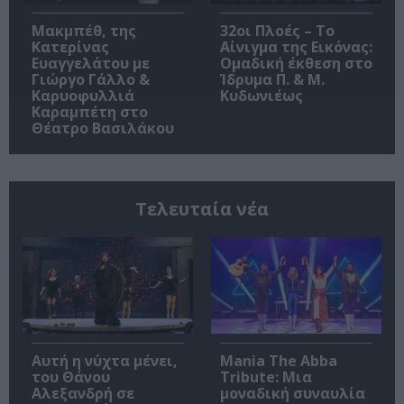
Μακμπέθ, της
32οι Πλοές – Το
Κατερίνας
Αίνιγμα της Εικόνας:
Ευαγγελάτου με
Ομαδική έκθεση στο
Γιώργο Γάλλο &
Ίδρυμα Π. & Μ.
Καρυοφυλλιά
Κυδωνιέως
Καραμπέτη στο
Θέατρο Βασιλάκου
Τελευταία νέα
Αυτή η νύχτα μένει,
Mania The Abba
του Θάνου
Tribute: Μια
Αλεξανδρή σε
μοναδική συναυλία