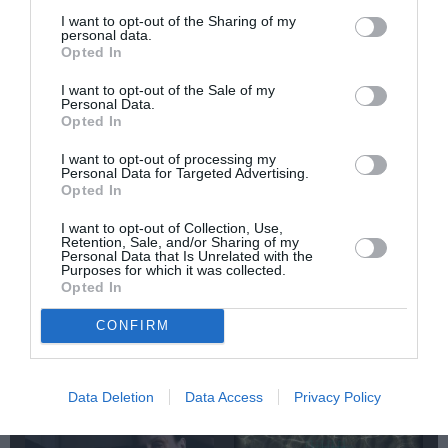
I want to opt-out of the Sharing of my
personal data.
Opted In
I want to opt-out of the Sale of my
Δημοφιλή Άρθρα
Personal Data.
Opted In
I want to opt-out of processing my
Personal Data for Targeted Advertising.
Opted In
I want to opt-out of Collection, Use,
Retention, Sale, and/or Sharing of my
Personal Data that Is Unrelated with the
Purposes for which it was collected.
O «Οιδίποδας» του
Θεοδώρα,
Opted In
Ρόμπερτ Άικ ξανά
Αυτοκράτειρα του
στη Στέγη – Με τους
Βυζαντίου: Η νέα
Νίκο Κουρή & Μαρία
ελληνική όπερα του
CONFIRM
Κεχαγιόγλου
Θεόδωρου Στάθη
στο θέατρο
Ολύμπια
Data Deletion
Data Access
Privacy Policy