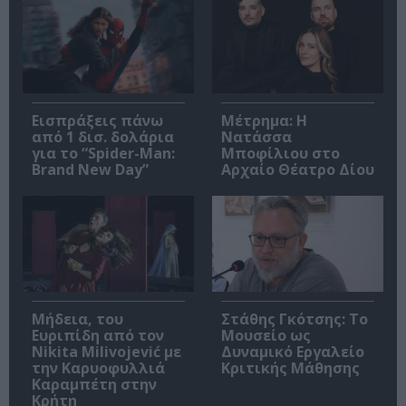
Εισπράξεις πάνω
Μέτρημα: Η
από 1 δισ. δολάρια
Νατάσσα
για το “Spider-Man:
Μποφίλιου στο
Brand New Day”
Αρχαίο Θέατρο Δίου
Μήδεια, του
Στάθης Γκότσης: Το
Ευριπίδη από τον
Μουσείο ως
Nikita Milivojević με
Δυναμικό Εργαλείο
την Καρυοφυλλιά
Κριτικής Μάθησης
Καραμπέτη στην
Κρήτη