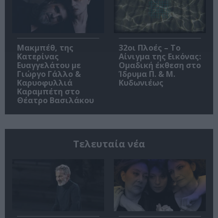
Μακμπέθ, της
32οι Πλοές – Το
Κατερίνας
Αίνιγμα της Εικόνας:
Ευαγγελάτου με
Ομαδική έκθεση στο
Γιώργο Γάλλο &
Ίδρυμα Π. & Μ.
Καρυοφυλλιά
Κυδωνιέως
Καραμπέτη στο
Θέατρο Βασιλάκου
Τελευταία νέα