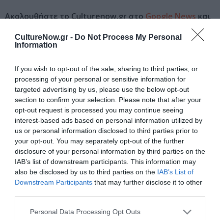
Ακολουθήστε το Culturenow.gr στο
Google News
και
μάθετε πρώτοι όλες τις ειδήσεις
CultureNow.gr -
Do Not Process My Personal
Information
Δείτε όλα τα
τελευταία νέα
για την Τέχνη και τον
Πολιτισμό στο
Culturenow.gr
If you wish to opt-out of the sale, sharing to third parties, or
processing of your personal or sensitive information for
Νέοι Διαγωνισμοί
❯
targeted advertising by us, please use the below opt-out
section to confirm your selection. Please note that after your
opt-out request is processed you may continue seeing
Newsletter
interest-based ads based on personal information utilized by
Κάθε βδομάδα στο e-mail σας τα τελευταία νέα για
us or personal information disclosed to third parties prior to
την Τέχνη και τον Πολιτισμό!
your opt-out. You may separately opt-out of the further
disclosure of your personal information by third parties on the
IAB’s list of downstream participants. This information may
also be disclosed by us to third parties on the
IAB’s List of
Downstream Participants
that may further disclose it to other
third parties.
Ακολουθήστε το Culturenow.gr
Personal Data Processing Opt Outs