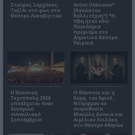
Σταύρος Ξαρχάκος:
Artist Unknown*
Ταξίδι στο φως στο
[Αγνώστου
Θέατρο Λυκαβηττού
Καλλιτέχνη*] *Η
Ήβη ήταν εδώ:
Παγκόσμια
πρεμιέρα στο
Δημοτικό Θέατρο
Πειραιά
Η Μουσική
Ο Θάνατος και η
Τεχνόπολη 2026
Κόρη, του Άριελ
υποδέχεται έναν
Ντόρφμαν σε
δυναμικό
σκηνοθεσία
συναυλιακό
Μανώλη Δούνια και
Σεπτέμβριο!
Αιμίλιου Χειλάκη
στο Θέατρο Αθηνών