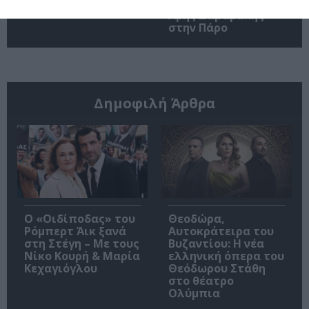
Stage
Ρεμπούτσικα και
Άρης Δαβαράκης
στην Πάρο
Δημοφιλή Άρθρα
O «Οιδίποδας» του
Θεοδώρα,
Ρόμπερτ Άικ ξανά
Αυτοκράτειρα του
στη Στέγη – Με τους
Βυζαντίου: Η νέα
Νίκο Κουρή & Μαρία
ελληνική όπερα του
Κεχαγιόγλου
Θεόδωρου Στάθη
στο θέατρο
Ολύμπια