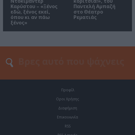
Ντοκιμαντέρ
κορίτσια!», του
Καρύστου – «Ξένος
Παντελή Αμπαζή
εδώ, ξένος εκεί,
στο Θέατρο
όπου κι αν πάω
Ρεματιάς
ξένος»
Προφίλ
Οροι Χρήσης
Διαφήμιση
Επικοινωνία
RSS