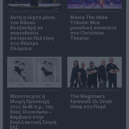
Αυτή η νύχτα μένει,
Mania The Abba
του Θάνου
Tribute: Μια
Αλεξανδρή σε
μοναδική συναυλία
σκηνοθεσία
στο Christmas
Αστέριου Πελτέκη
Theater
στο Θέατρο
Ολύμπια
Μεσοτοιχίες ή
The Magician’s
Μικρή Προσευχή
Farewell: Οι Uriah
στις 3κ46 π.μ., της
Heep στο Floyd
Εύας Οικονόμου –
Βαμβακά στην
Εναλλακτική Σκηνή
ΕΛΣ