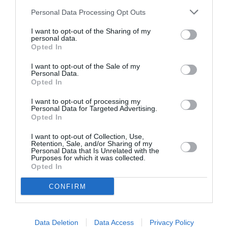
Σχετικά Άρθρα
Personal Data Processing Opt Outs
I want to opt-out of the Sharing of my
personal data.
Opted In
I want to opt-out of the Sale of my
Personal Data.
Opted In
Mania The Abba
The Magician’s
Tribute: Μια
Farewell: Οι Uriah
I want to opt-out of processing my
μοναδική συναυλία
Heep στο Floyd
Personal Data for Targeted Advertising.
στο Christmas
Opted In
Theater
I want to opt-out of Collection, Use,
Retention, Sale, and/or Sharing of my
Personal Data that Is Unrelated with the
Purposes for which it was collected.
Opted In
CONFIRM
Οι Arab Strap στο
Τα τραγούδια μας:
Gazarte Ground
Ευανθία
Data Deletion
Data Access
Privacy Policy