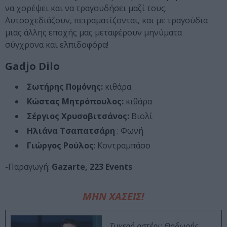
να χορέψει και να τραγουδήσει μαζί τους.
Αυτοσχεδιάζουν, πειραματίζονται, και με τραγούδια
μιας άλλης εποχής μας μεταφέρουν μηνύματα
σύγχρονα και ελπιδοφόρα!
Gadjo Dilo
Σωτήρης Πομόνης:
κιθάρα
Κώστας Μητρόπουλος:
κιθάρα
Σέργιος Χρυσοβιτσάνος:
Βιολί
Ηλιάνα Τσαπατσάρη
: Φωνή
Γιώργος Ρούλος
: Kοντραμπάσο
-Παραγωγή:
Gazarte, 223 Events
ΜΗΝ ΧΑΣΕΙΣ!
Τυχερό αστέρι: Θοδωρής