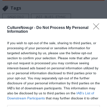
Tags
GADJO DILO
JAZZ - BLUES - ETHNIC
ΚΑΛΟΚΑΙΡΙΝΕΣ ΣΥΝΑΥΛΙΕΣ
ΣΥΝΑΥΛΙΕΣ 2026
CultureNow.gr -
Do Not Process My Personal
Information
Newsletter
If you wish to opt-out of the sale, sharing to third parties, or
Κάθε βδομάδα στο e-mail σας τα τελευταία νέα για
processing of your personal or sensitive information for
την Τέχνη και τον Πολιτισμό!
targeted advertising by us, please use the below opt-out
section to confirm your selection. Please note that after your
opt-out request is processed you may continue seeing
interest-based ads based on personal information utilized by
us or personal information disclosed to third parties prior to
your opt-out. You may separately opt-out of the further
Ακολουθήστε το Culturenow.gr
disclosure of your personal information by third parties on the
IAB’s list of downstream participants. This information may
also be disclosed by us to third parties on the
IAB’s List of
Downstream Participants
that may further disclose it to other
third parties.