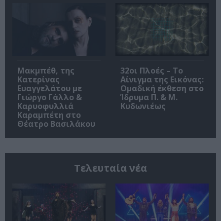
Μακμπέθ, της
32οι Πλοές – Το
Κατερίνας
Αίνιγμα της Εικόνας:
Ευαγγελάτου με
Ομαδική έκθεση στο
Γιώργο Γάλλο &
Ίδρυμα Π. & Μ.
Καρυοφυλλιά
Κυδωνιέως
Καραμπέτη στο
Θέατρο Βασιλάκου
Τελευταία νέα