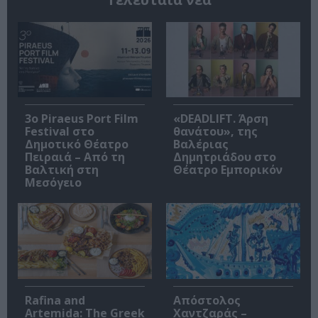
3o Piraeus Port Film
«DEADLIFT. Άρση
Festival στο
θανάτου», της
Δημοτικό Θέατρο
Βαλέριας
Πειραιά – Από τη
Δημητριάδου στο
Βαλτική στη
Θέατρο Εμπορικόν
Μεσόγειο
Rafina and
Απόστολος
Artemida: The Greek
Χαντζαράς –