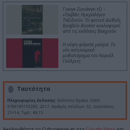
Γιανγκ Σιουάνγκ-τζι –
«Ταϊβάν: Ημερολόγιο
Ταξιδιού»: Το φετινό Διεθνές
Βραβείο Booker κυκλοφορεί
από τις εκδόσεις Βακχικόν
Η νύφη φόρεσε μαύρα: Το
νέο αστυνομικό
μυθιστόρημα του Κορνέλ
Γούλριτς
Ταυτότητα
Πληροφορίες έκδοσης:
Εκδόσεις Θράκα, ISBN:
9786185155285, 2017, Αριθμός σελίδων: 32, Διαστάσεις:
21×14, Τιμή : €6.15
Ακολουθήστε το Culturenow.gr στο
Google News
και