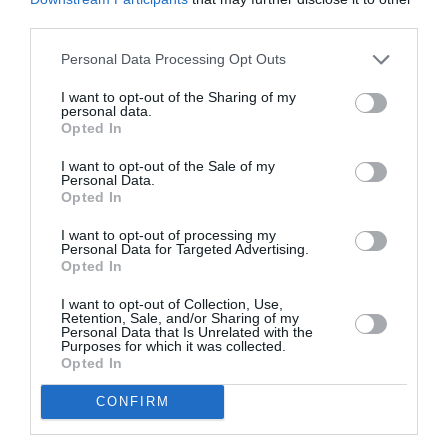
third parties.
Personal Data Processing Opt Outs
Ελένη Μπουκαούρη
Γιώργος
– η Μαρία τα ήθελε
Χωματηνός –
I want to opt-out of the Sharing of my
όλα: Ένα κοινωνικό
Βρίκελοι: Το νέο του
personal data.
βιβλίο για γυναίκες
βιβλίο γεμάτο
Opted In
μυστήριο
I want to opt-out of the Sale of my
Personal Data.
Opted In
I want to opt-out of processing my
Personal Data for Targeted Advertising.
Δημοφιλή Άρθρα
Opted In
I want to opt-out of Collection, Use,
Retention, Sale, and/or Sharing of my
Personal Data that Is Unrelated with the
Purposes for which it was collected.
Opted In
CONFIRM
O «Οιδίποδας» του
Θεοδώρα,
Ρόμπερτ Άικ ξανά
Αυτοκράτειρα του