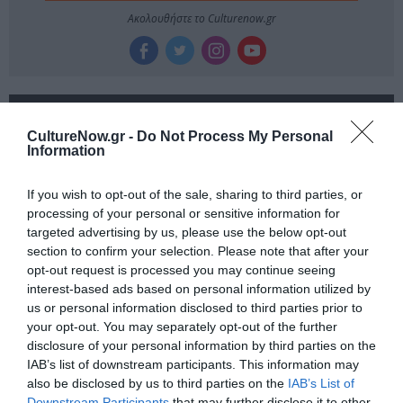
Ακολουθήστε το Culturenow.gr
Σχετικά Άρθρα
CultureNow.gr -
Do Not Process My Personal
Information
If you wish to opt-out of the sale, sharing to third parties, or
processing of your personal or sensitive information for
targeted advertising by us, please use the below opt-out
section to confirm your selection. Please note that after your
opt-out request is processed you may continue seeing
Αντόνιο Πόρτσια –
Φιλίπ Κολλέν – Ο
Φωνές: Ένα βιβλίο
μπάρμαν του Ritz:
interest-based ads based on personal information utilized by
ως εσωτερικός
Ένα κοινωνικό
us or personal information disclosed to third parties prior to
διάλογος
ιστορικό βιβλίο
your opt-out. You may separately opt-out of the further
disclosure of your personal information by third parties on the
IAB’s list of downstream participants. This information may
also be disclosed by us to third parties on the
IAB’s List of
Downstream Participants
that may further disclose it to other