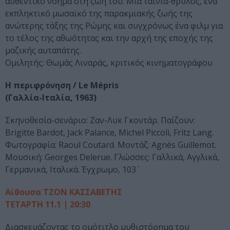
αυθεντικό νόημα στη ζωή του. Μια ταινία-θρύλος, ένα
εκπληκτικό μωσαϊκό της παρακμιακής ζωής της
ανώτερης τάξης της Ρώμης και συγχρόνως ένα φιλμ για
το τέλος της αθωότητας και την αρχή της εποχής της
μαζικής αυταπάτης.
Ομιλητής: Θωμάς Λιναράς, κριτικός κινηματογράφου
Η περιφρόνηση / Le Mépris
(Γαλλία-Ιταλία, 1963)
Σκηνοθεσία-σενάριο: Ζαν-Λυκ Γκοντάρ. Παίζουν:
Brigitte Bardot, Jack Palance, Michel Piccoli, Fritz Lang.
Φωτογραφία: Raoul Coutard. Μοντάζ: Agnès Guillemot.
Μουσική: Georges Delerue. Γλώσσες: Γαλλικά, Αγγλικά,
Γερμανικά, Ιταλικά. Έγχρωμο, 103΄
Αίθουσα ΤΖΟΝ ΚΑΣΣΑΒΕΤΗΣ
ΤΕΤΑΡΤΗ 11.1 | 20:30
Διασκευάζοντας το ομότιτλο μυθιστόρημα του