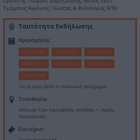
Ομιλητής: Γιώργος Δημητριάδης, Μέλος ΕΔΙΠ
Τμήματος Αγγλικής Γλώσσας & Φιλολογίας ΑΠΘ
Ταυτότητα Εκδήλωσης
Ημερομηνία:
14/12/2022
11/01/2023
25/01/2023
08/02/2023
22/02/2023
22/03/2023
05/04/2023
Για τις ώρες δείτε το αναλυτικό πρόγραμμα
Τοποθεσία:
Αίθουσα Τζον Κασσαβέτης, Αποθήκη 1, Λιμάνι,
Θεσσαλονίκη
Eισιτήρια:
Γενική είσοδος: 5€