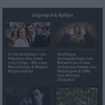
Δημοφιλή Άρθρα
O «Οιδίποδας» του
Θεοδώρα,
Ρόμπερτ Άικ ξανά
Αυτοκράτειρα του
στη Στέγη – Με τους
Βυζαντίου: Η νέα
Νίκο Κουρή & Μαρία
ελληνική όπερα του
Κεχαγιόγλου
Θεόδωρου Στάθη
στο θέατρο
Ολύμπια