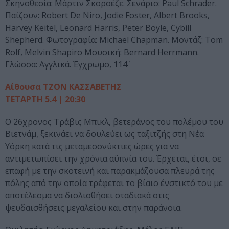
Σκηνοθεσία: Μάρτιν Σκορσέζε. Σενάριο: Paul Schrader.
Παίζουν: Robert De Niro, Jodie Foster, Albert Brooks,
Harvey Keitel, Leonard Harris, Peter Boyle, Cybill
Shepherd. Φωτογραφία: Michael Chapman. Μοντάζ: Tom
Rolf, Melvin Shapiro Μουσική: Bernard Herrmann.
Γλώσσα: Αγγλικά. Έγχρωμο, 114΄
Αίθουσα ΤΖΟΝ ΚΑΣΣΑΒΕΤΗΣ
ΤΕΤΑΡΤΗ 5.4 | 20:30
Ο 26χρονος Τράβις Μπικλ, βετεράνος του πολέμου του
Βιετνάμ, ξεκινάει να δουλεύει ως ταξιτζής στη Νέα
Υόρκη κατά τις μεταμεσονύκτιες ώρες για να
αντιμετωπίσει την χρόνια αϋπνία του. Έρχεται, έτσι, σε
επαφή με την σκοτεινή και παρακμάζουσα πλευρά της
πόλης από την οποία τρέφεται το βίαιο ένστικτό του με
αποτέλεσμα να διολισθήσει σταδιακά στις
ψευδαισθήσεις μεγαλείου και στην παράνοια.