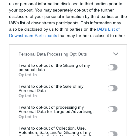
us or personal information disclosed to third parties prior to
Ο Σκότι, ένας πρώην αστυνομικός που αντιμετωπίζει
your opt-out. You may separately opt-out of the further
προβλήματα υψοφοβίας και κατάθλιψης, παρακολουθεί
disclosure of your personal information by third parties on the
την Μαντλέν, τη γυναίκα ενός παλιού του φίλου, έπειτα
IAB’s list of downstream participants. This information may
από παράκληση του τελευταίου, με σκοπό να βρει
also be disclosed by us to third parties on the
IAB’s List of
Downstream Participants
that may further disclose it to other
απαντήσεις για την αλλοπρόσαλλη συμπεριφορά της. Ο
third parties.
Σκότι την ερωτεύεται παράφορα και τελικά γίνεται
μάρτυρας στην αυτοκτονία της. Έπειτα, κυριεύεται από
Personal Data Processing Opt Outs
τύψεις και νοσηλεύεται σε ψυχιατρική κλινική.
I want to opt-out of the Sharing of my
Μερικούς μήνες μετά, όταν βγει από την κλινική
personal data.
συναντά την Τζούντι, μία γυναίκα που μοιάζει
Opted In
υπερβολικά με την Μαντλέν και βρίσκεται αντιμέτωπος
I want to opt-out of the Sale of my
με ένα νέο μυστήριο.
Personal Data.
Opted In
Ομιλητές: Πάνος Αχτσιόγλου, κριτικός κινηματογράφου
I want to opt-out of processing my
– προγραμματιστής ΦΚΘ & Γιώργος Παπαδημητρίου,
Personal Data for Targeted Advertising.
κριτικός κινηματογράφου – μέλος ΠΕΚΚ
Opted In
I want to opt-out of Collection, Use,
Καγκεμούσα: ο ίσκιος του πολεμιστή / Kagemusha
Retention, Sale, and/or Sharing of my