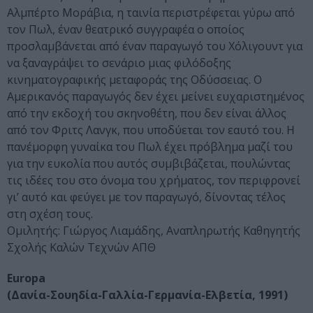
Αλμπέρτο Μοράβια, η ταινία περιστρέφεται γύρω από
τον Πωλ, έναν θεατρικό συγγραφέα ο οποίος
προσλαμβάνεται από έναν παραγωγό του Χόλιγουντ για
να ξαναγράψει το σενάριο μιας φιλόδοξης
κινηματογραφικής μεταφοράς της Οδύσσειας. Ο
Αμερικανός παραγωγός δεν έχει μείνει ευχαριστημένος
από την εκδοχή του σκηνοθέτη, που δεν είναι άλλος
από τον Φριτς Λανγκ, που υποδύεται τον εαυτό του. H
πανέμορφη γυναίκα του Πωλ έχει πρόβλημα μαζί του
για την ευκολία που αυτός συμβιβάζεται, πουλώντας
τις ιδέες του στο όνομα του χρήματος, τον περιφρονεί
γι’ αυτό και φεύγει με τον παραγωγό, δίνοντας τέλος
στη σχέση τους.
Ομιλητής: Γιώργος Λιαμάδης, Αναπληρωτής Καθηγητής
Σχολής Καλών Τεχνών ΑΠΘ
Europa
(Δανία-Σουηδία-Γαλλία-Γερμανία-Ελβετία, 1991)