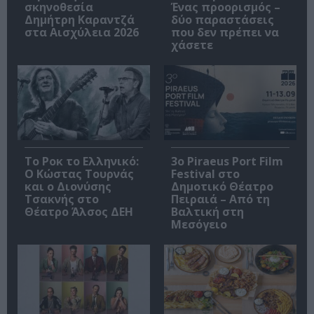
σκηνοθεσία
Ένας προορισμός –
Δημήτρη Καραντζά
δύο παραστάσεις
στα Αισχύλεια 2026
που δεν πρέπει να
χάσετε
Το Ροκ το Ελληνικό:
3o Piraeus Port Film
Ο Κώστας Τουρνάς
Festival στο
και ο Διονύσης
Δημοτικό Θέατρο
Τσακνής στο
Πειραιά – Από τη
Θέατρο Άλσος ΔΕΗ
Βαλτική στη
Μεσόγειο