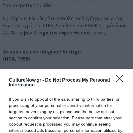
τρομοκρατική ομάδα.
Ομιλήτρια: Ελευθερία Θανούλη, Καθηγήτρια Θεωρίας
Κινηματογράφου ΑΠΘ, Διευθύντρια ΕΜΕΚΤ, Πρόεδρος
ΔΣ Φεστιβάλ Κινηματογράφου Θεσσαλονίκης
Δεσμώτης του ιλίγγου / Vertigo
(ΗΠΑ, 1958)
Σκηνοθεσία: Άλφρεντ Χίτσκοκ. Σενάριο: Alec Coppel,
Samuel Taylor. Παίζουν: James Stewart, Kim Novak,
CultureNow.gr -
Do Not Process My Personal
Information
Barbara Bel Geddes, Tom Helmore, Henry Jones.
Φωτογραφία: Robert Burks. Μοντάζ: George Tomasini.
If you wish to opt-out of the sale, sharing to third parties, or
Μουσική: Bernard Herrmann. Γλώσσα: Αγγλικά.
processing of your personal or sensitive information for
Έγχρωμο, 128΄
targeted advertising by us, please use the below opt-out
section to confirm your selection. Please note that after your
Αίθουσα ΤΖΟΝ ΚΑΣΣΑΒΕΤΗΣ
opt-out request is processed you may continue seeing
ΤΕΤΑΡΤΗ 8.2 | 20:30
interest-based ads based on personal information utilized by