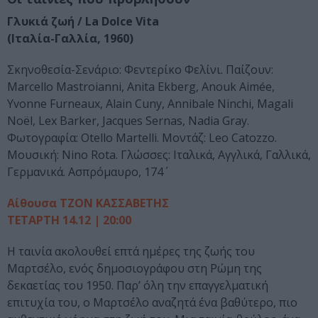
Γλυκιά ζωή / La Dolce Vita
(Ιταλία-Γαλλία, 1960)
Σκηνοθεσία-Σενάριο: Φεντερίκο Φελίνι. Παίζουν:
Marcello Mastroianni, Anita Ekberg, Anouk Aimée,
Yvonne Furneaux, Alain Cuny, Annibale Ninchi, Magali
Noël, Lex Barker, Jacques Sernas, Nadia Gray.
Φωτογραφία: Otello Martelli. Μοντάζ: Leo Catozzo.
Μουσική: Nino Rota. Γλώσσες: Ιταλικά, Αγγλικά, Γαλλικά,
Γερμανικά. Ασπρόμαυρο, 174΄
Αίθουσα ΤΖΟΝ ΚΑΣΣΑΒΕΤΗΣ
ΤΕΤΑΡΤΗ 14.12 | 20:00
Η ταινία ακολουθεί επτά ημέρες της ζωής του
Μαρτσέλο, ενός δημοσιογράφου στη Ρώμη της
δεκαετίας του 1950. Παρ’ όλη την επαγγελματική
επιτυχία του, ο Μαρτσέλο αναζητά ένα βαθύτερο, πιο