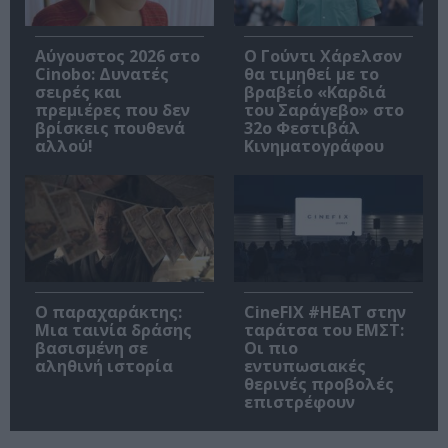
Αύγουστος 2026 στο
Ο Γούντι Χάρελσον
Cinobo: Δυνατές
θα τιμηθεί με το
σειρές και
βραβείο «Καρδιά
πρεμιέρες που δεν
του Σαράγεβο» στο
βρίσκεις πουθενά
32ο Φεστιβάλ
αλλού!
Κινηματογράφου
Ο παραχαράκτης:
CineFIX #ΗΕΑΤ στην
Μια ταινία δράσης
ταράτσα του ΕΜΣΤ:
βασισμένη σε
Οι πιο
αληθινή ιστορία
εντυπωσιακές
θερινές προβολές
επιστρέφουν