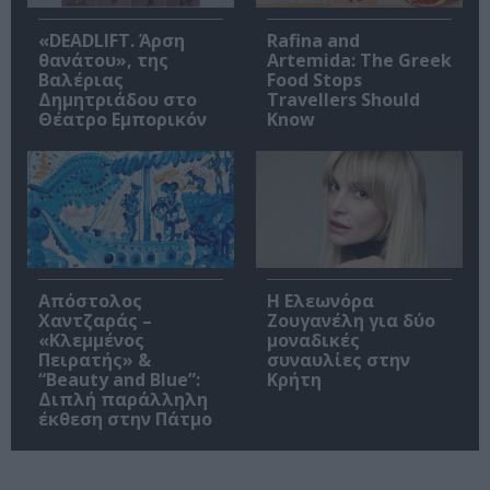
«DEADLIFT. Άρση
Rafina and
θανάτου», της
Artemida: The Greek
Βαλέριας
Food Stops
Δημητριάδου στο
Travellers Should
Θέατρο Εμπορικόν
Know
Απόστολος
Η Ελεωνόρα
Χαντζαράς –
Ζουγανέλη για δύο
«Κλεμμένος
μοναδικές
Πειρατής» &
συναυλίες στην
“Beauty and Blue”:
Κρήτη
Διπλή παράλληλη
έκθεση στην Πάτμο