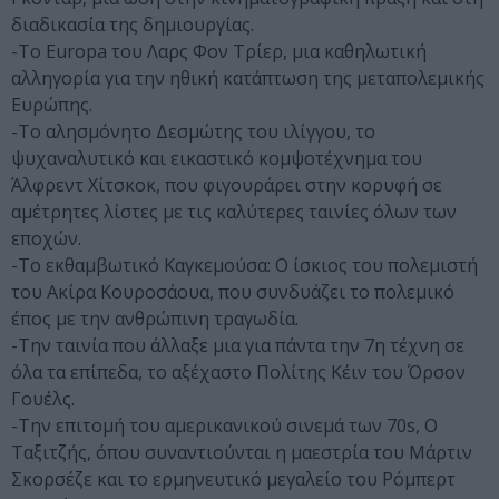
διαδικασία της δημιουργίας.
-Το Europa του Λαρς Φον Τρίερ, μια καθηλωτική
αλληγορία για την ηθική κατάπτωση της μεταπολεμικής
Ευρώπης.
-Το αλησμόνητο Δεσμώτης του ιλίγγου, το
ψυχαναλυτικό και εικαστικό κομψοτέχνημα του
Άλφρεντ Χίτσκοκ, που φιγουράρει στην κορυφή σε
αμέτρητες λίστες με τις καλύτερες ταινίες όλων των
εποχών.
-Το εκθαμβωτικό Καγκεμούσα: Ο ίσκιος του πολεμιστή
του Ακίρα Κουροσάουα, που συνδυάζει το πολεμικό
έπος με την ανθρώπινη τραγωδία.
-Την ταινία που άλλαξε μια για πάντα την 7η τέχνη σε
όλα τα επίπεδα, το αξέχαστο Πολίτης Κέιν του Όρσον
Γουέλς.
-Tην επιτομή του αμερικανικού σινεμά των 70s, Ο
Ταξιτζής, όπου συναντιούνται η μαεστρία του Μάρτιν
Σκορσέζε και το ερμηνευτικό μεγαλείο του Ρόμπερτ