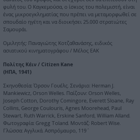
φυλή του. Ο Καγκεμούσα, ο ίσκιος του πολεμιστή, είναι
ένας μικροεγκληματίας που πρέπει να μεταμορφωθεί σε
σπουδαίο ηγέτη και να διοικήσει 25.000 στρατιώτες
Σαμουράι.
Ομιλητής: Παναγιώτης Κοτζαθανάσης, ειδικός
ασιατικού κινηματογράφου / Μέλος ΕΑΚ
Πολίτης Κέιν / Citizen Kane
(ΗΠΑ, 1941)
Σκηνοθεσία: Όρσον Γουέλς. Σενάριο: Herman J.
Mankiewicz, Orson Welles. Παίζουν: Orson Welles,
Joseph Cotton, Dorothy Comingore, Everett Sloane, Ray
Collins, George Coulouris, Agnes Moorehead, Paul
Stewart, Ruth Warrick, Erskine Sanford, William Alland.
Φωτογραφία: Gregg Toland. Μοντάζ: Robert Wise.
Γλώσσα: Αγγλικά. Ασπρόμαυρο, 119΄