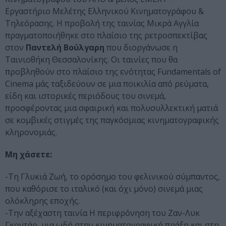
Εργαστήριο Μελέτης Ελληνικού Κινηματογράφου &
Τηλεόρασης. Η προβολή της ταινίας Μικρά Αγγλία
πραγματοποιήθηκε στο πλαίσιο της ρετροσπεκτίβας
στον
Παντελή Βούλγαρη
που διοργάνωσε η
Ταινιοθήκη Θεσσαλονίκης. Οι ταινίες που θα
προβληθούν στο πλαίσιο της ενότητας Fundamentals of
Cinema μάς ταξιδεύουν σε μια ποικιλία από ρεύματα,
είδη και ιστορικές περιόδους του σινεμά,
προσφέροντας μια σφαιρική και πολυσυλλεκτική ματιά
σε κομβικές στιγμές της παγκόσμιας κινηματογραφικής
κληρονομιάς.
Μη χάσετε:
-Τη Γλυκιά Ζωή, το ορόσημο του φελινικού σύμπαντος,
που καθόρισε το ιταλικό (και όχι μόνο) σινεμά μιας
ολόκληρης εποχής.
-Την αξέχαστη ταινία Η περιφρόνηση του Ζαν-Λυκ
Γκοντάρ, μια ωδή στην κινηματογραφική πράξη και στη