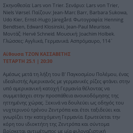
Σκηνοθεσία: Lars von Trier. Σενάριο: Lars von Trier,
Niels Vørsel. Παίζουν: Jean-Marc Barr, Barbara Sukowa,
Udo Kier, Ernst-Hugo Järegård. Φωτογραφία: Henning
Bendtsen, Edward Klosinski, Jean-Paul Meurisse.
Μοντάζ: Hervé Schneid. Μουσική: Joachim Holbek.
Γλώσσες: Αγγλικά, Γερμανικά. Ασπρόμαυρο, 114΄
Αίθουσα ΤΖΟΝ ΚΑΣΣΑΒΕΤΗΣ
ΤΕΤΑΡΤΗ 25.1 | 20:30
Αμέσως μετά τη λήξη του Β’ Παγκοσμίου Πολέμου, ένας
ιδεαλιστής Αμερικανός με γερμανικές ρίζες φτάνει στην
υπό αμερικανική κατοχή Γερμανία θέλοντας να
συμμετάσχει στην προσπάθεια ανοικοδόμησης της
ηττημένης χώρας. Ξεκινά να δουλεύει ως οδηγός του
νυχτερινού τρένου Ζεντρόπα και έτσι ταξιδεύει και
γνωρίζει την κατεχόμενη Γερμανία. Ερωτεύεται την
κόρη του ιδιοκτήτη της Ζεντρόπα και σύντομα
βρίσκεται αντιμέτωπος με μία φιλοναζιστική