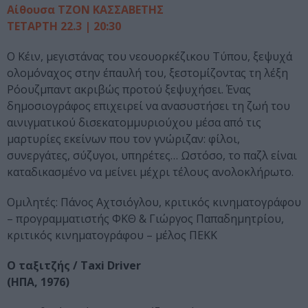
Αίθουσα ΤΖΟΝ ΚΑΣΣΑΒΕΤΗΣ
ΤΕΤΑΡΤΗ 22.3 | 20:30
Ο Κέιν, μεγιστάνας του νεουορκέζικου Τύπου, ξεψυχά
ολομόναχος στην έπαυλή του, ξεστομίζοντας τη λέξη
Ρόουζμπαντ ακριβώς προτού ξεψυχήσει. Ένας
δημοσιογράφος επιχειρεί να ανασυστήσει τη ζωή του
αινιγματικού δισεκατομμυριούχου μέσα από τις
μαρτυρίες εκείνων που τον γνώριζαν: φίλοι,
συνεργάτες, σύζυγοι, υπηρέτες… Ωστόσο, το παζλ είναι
καταδικασμένο να μείνει μέχρι τέλους ανολοκλήρωτο.
Ομιλητές: Πάνος Αχτσιόγλου, κριτικός κινηματογράφου
– προγραμματιστής ΦΚΘ & Γιώργος Παπαδημητρίου,
κριτικός κινηματογράφου – μέλος ΠΕΚΚ
Ο ταξιτζής / Taxi Driver
(ΗΠΑ, 1976)