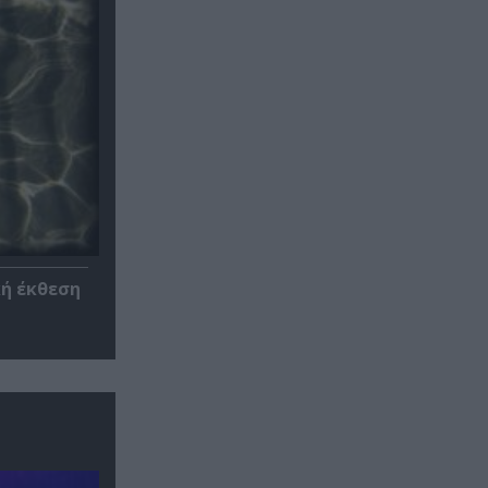
κή έκθεση