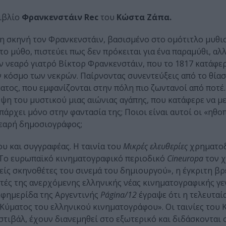
ιβλίο
Φρανκενστάιν Rec
του
Κώστα Ζάπα.
στη σκηνή τον Φρανκενστάιν, βασισμένο στο ομότιτλο μυθ
 μύθο, πιστεύει πως δεν πρόκειται για ένα παραμύθι, αλλ
ν νεαρό γιατρό Βίκτορ Φρανκενστάιν, που το 1817 κατάφε
ν κόσμο των νεκρών. Παίρνοντας συνεντεύξεις από το θίασ
τος, που εμφανίζονται στην πόλη πιο ζωντανοί από ποτέ.
ψη του μυστικού μιας αιώνιας αγάπης, που κατάφερε να μ
υπάρχει μόνο στην φαντασία της; Ποιοι είναι αυτοί οι «ηθοπ
 νεαρή δημοσιογράφος;
υ και συγγραφέας. Η ταινία του
Μικρές ελευθερίες
χρηματοδ
. Tο ευρωπαϊκό κινηματογραφικό περιοδικό
Cineuropa
τον χ
ίς σκηνοθέτες του σινεμά του δημιουργού», η έγκριτη βρ
ές της ανερχόμενης ελληνικής νέας κινηματογραφικής γεν
εφημερίδα της Αργεντινής
Página/12
έγραψε ότι η τελευταία
Κύματος του ελληνικού κινηματογράφου». Οι ταινίες του
τιβάλ, έχουν διανεμηθεί στο εξωτερικό και διδάσκονται 