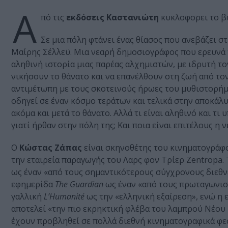
Α
πό τις
εκδόσεις Καστανιώτη
κυκλοφορει το β
Σε μια πόλη φτάνει ένας θίασος που ανεβάζει 
Μαίρης Σέλλεϋ. Μια νεαρή δημοσιογράφος που ερευνά το
αληθινή ιστορία μιας παρέας αλχημιστών, με ιδρυτή το
νικήσουν το θάνατο και να επανέλθουν στη ζωή από το
αντιμέτωπη με τους σκοτεινούς ήρωες του μυθιστορήμα
οδηγεί σε έναν κόσμο τεράτων και τελικά στην αποκάλυ
ακόμα και μετά το θάνατο. Αλλά τι είναι αληθινό και τι 
γιατί ήρθαν στην πόλη της; Και ποια είναι επιτέλους η
Ο
Κώστας Ζάπας
είναι σκηνοθέτης του κινηματογράφο
την εταιρεία παραγωγής του Λαρς φον Τρίερ Zentropa
ως έναν «από τους σημαντικότερους σύγχρονους διεθνε
εφημερίδα
The Guardian
ως έναν «από τους πρωταγωνιστ
γαλλική
L’Humanité
ως την «ελληνική εξαίρεση», ενώ η 
αποτελεί «την πιο εκρηκτική φλέβα του λαμπρού Νέου 
έχουν προβληθεί σε πολλά διεθνή κινηματογραφικά φεσ