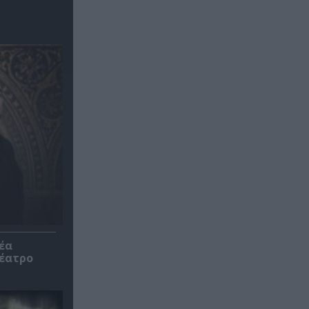
έα
θέατρο