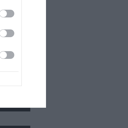
τάδι:
ματος