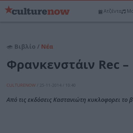
Ατζέντα
Μο
Βιβλίο /
Νέα
Φρανκενστάιν Rec –
CULTURENOW
/
25-11-2014
/ 10:40
Από τις εκδόσεις Καστανιώτη κυκλοφορει το 