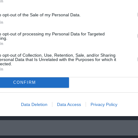
αβείο
Έκθεση Βιβλίου 2026 στο Ναύπλιο
In
o opt-out of the Sale of my Personal Data.
In
to opt-out of processing my Personal Data for Targeted
ing.
In
o opt-out of Collection, Use, Retention, Sale, and/or Sharing
ersonal Data that Is Unrelated with the Purposes for which it
lected.
In
CONFIRM
Data Deletion
Data Access
Privacy Policy
5»:
Σπύρος Κακατσάκης – Ανακρίνοντας το Σκο
Παρουσίαση του βιβλίου στα Public Συντάγ