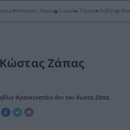
υσική
Θέατρο - Χορός
Σινεμά
Τέχνες
Βιβλίο
Φεσ
 Κώστας Ζάπας
βιβλίο Φρανκενστάιν Rec του Κώστα Ζάπα.