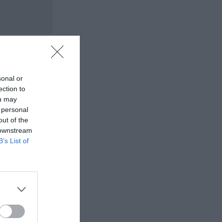
sonal or
ection to
ou may
 personal
out of the
 downstream
B’s List of