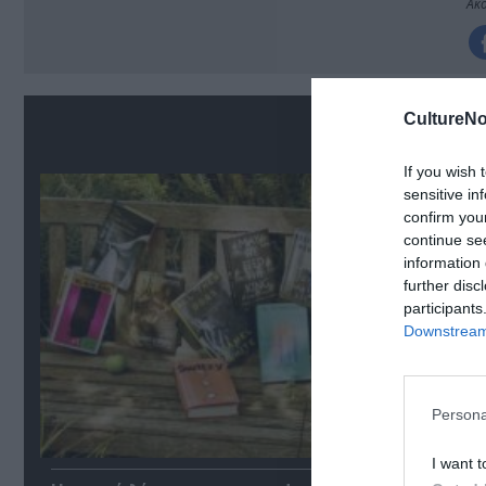
Ακο
CultureNo
Σ
If you wish 
sensitive in
confirm you
continue se
information 
further disc
participants
Downstream 
Persona
I want t