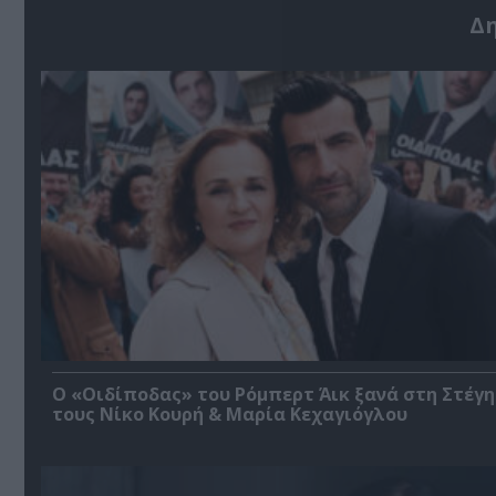
Δ
O «Οιδίποδας» του Ρόμπερτ Άικ ξανά στη Στέγη
τους Νίκο Κουρή & Μαρία Κεχαγιόγλου