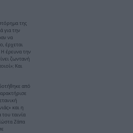
ιστόρημα της
ά για την
ραν να
ο, έρχεται
 Η έρευνα την
είνει ζωντανή
οιοί»; Και
οτήθηκε από
αρακτήρισε
ετανική
ιάς» και η
 του ταινία
 Κώστα Ζάπα
σε