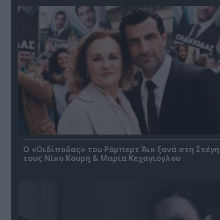
O «Οιδίποδας» του Ρόμπερτ Άικ ξανά στη Στέγη
τους Νίκο Κουρή & Μαρία Κεχαγιόγλου