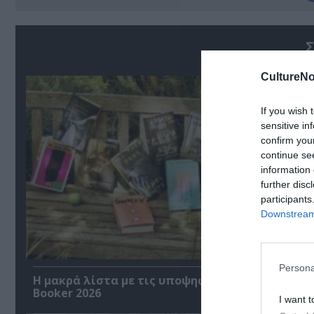
Σ
CultureNo
If you wish 
sensitive in
confirm you
continue se
information 
further disc
participants
Downstream 
Persona
Η μακρά λίστα με τις υποψηφιότητες για το Βρ
Booker 2026
I want t