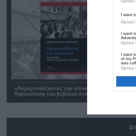
Opted 
I want t
Opted 
I want 
Advertis
Opted 
I want t
of my P
was col
Opted 
«Παρεμποδίζοντας την αποστασία, Ιουλιανά 196
Παρουσίαση του βιβλίου στο Μεταξουργείο
Δ