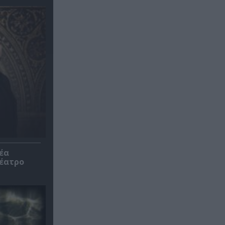
έα
θέατρο