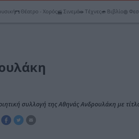
υσική
Θέατρο - Χορός
Σινεμά
Τέχνες
Βιβλίο
Φεσ
ρουλάκη
οιητική συλλογή της Αθηνάς Ανδρουλάκη με τίτλ