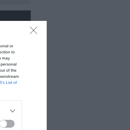
sonal or
ection to
ou may
 personal
out of the
 downstream
B’s List of