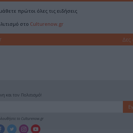
μάθετε πρώτοι όλες τις ειδήσεις
ολιτισμό στο
Culturenow.gr
r
Δες
νη και τον Πολιτισμό!
λουθήστε το Culturenow.gr