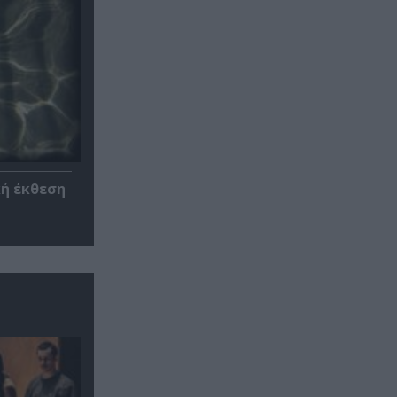
κή έκθεση