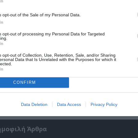
In
o opt-out of the Sale of my Personal Data.
In
to opt-out of processing my Personal Data for Targeted
ing.
In
o opt-out of Collection, Use, Retention, Sale, and/or Sharing
ersonal Data that Is Unrelated with the Purposes for which it
lected.
In
CONFIRM
5»:
Σπύρος Κακατσάκης – Ανακρίνοντας το Σκο
Παρουσίαση του βιβλίου στα Public Συντάγ
Data Deletion
Data Access
Privacy Policy
ημοφιλή Άρθρα