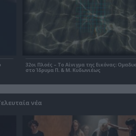
ο
32οι Πλοές – Το Αίνιγμα της Εικόνας: Ομαδι
στο Ίδρυμα Π. & Μ. Κυδωνιέως
Τελευταία νέα