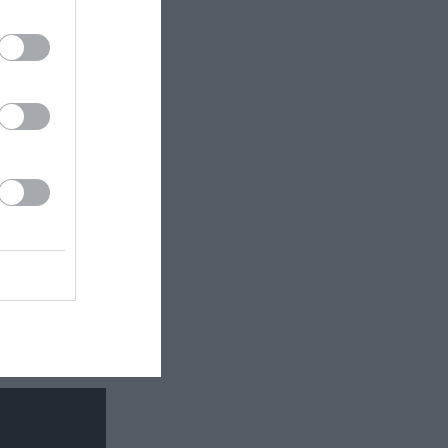
τάδι:
ματος