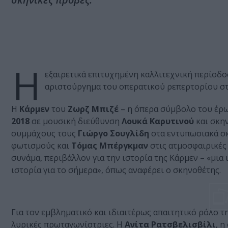
Η
εξαιρετικά επιτυχημένη καλλιτεχνική περίοδο
αριστούργημα του οπερατικού ρεπερτορίου σ
Η
Κάρμεν
του
Ζωρζ Μπιζέ
– η όπερα σύμβολο του έρωτ
2018
σε μουσική διεύθυνση
Λουκά Καρυτινού
κ
αι σκη
συμμάχους τους
Γιώργο Σουγλίδη
στα εντυπωσιακά σκ
φωτισμούς και
Τόμας Μπέργκμαν
στις ατμοσφαιρικές 
συνάμα, περιβάλλον για την ιστορία της Κάρμεν – «μια ι
ιστορία για το σήμερα», όπως αναφέρει ο σκηνοθέτης.
Για τον εμβληματικό και ιδιαιτέρως απαιτητικό ρόλο τ
λυρικές πρωταγωνίστριες. Η
Ανίτα Ρατσβελισβίλι
, 