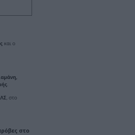
ς
και ο
ιαμάνη,
ρής
.
ΕΛΣ
, στο
πρόβες στο