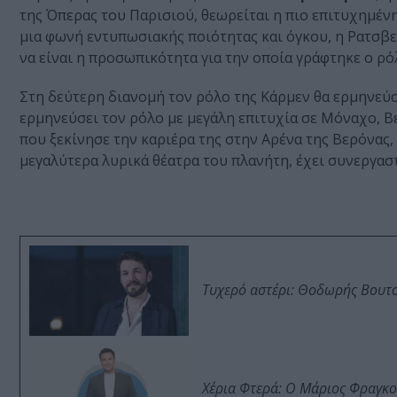
της Όπερας του Παρισιού, θεωρείται η πιο επιτυχημένη
μια φωνή εντυπωσιακής ποιότητας και όγκου, η Ρατσβελ
να είναι η προσωπικότητα για την οποία γράφτηκε ο ρό
Στη δεύτερη διανομή τον ρόλο της Κάρμεν θα ερμηνεύ
ερμηνεύσει τον ρόλο με μεγάλη επιτυχία σε Μόναχο, Βε
που ξεκίνησε την καριέρα της στην Αρένα της Βερόνας
μεγαλύτερα λυρικά θέατρα του πλανήτη, έχει συνεργασ
Τυχερό αστέρι: Θοδωρής Βουτσι
Χέρια Φτερά: Ο Μάριος Φραγκο