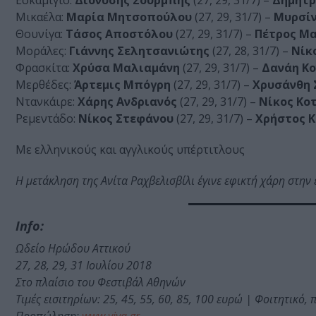
Μικαέλα:
Μαρία Μητσοπούλου
(27, 29, 31/7) –
Μυρσίν
Θουνίγα:
Τάσος Αποστόλου
(27, 29, 31/7) –
Πέτρος Μ
Μοράλες:
Γιάννης Σελητσανιώτης
(27, 28, 31/7) –
Νίκ
Φρασκίτα:
Χρύσα Μαλιαμάνη
(27, 29, 31/7) –
Δανάη Κο
Μερθέδες:
Άρτεμις Μπόγρη
(27, 29, 31/7) –
Χρυσάνθη 
Ντανκάιρε:
Χάρης Ανδριανός
(27, 29, 31/7) –
Νίκος Κο
Ρεμεντάδο:
Νίκος Στεφάνου
(27, 29, 31/7) –
Χρήστος Κ
Με ελληνικούς και αγγλικούς υπέρτιτλους
H μετάκληση της Ανίτα Ραχβελισβίλι έγινε εφικτή χάρη στην
Info:
Ωδείο Ηρώδου Αττικού
27, 28, 29, 31 Ιουλίου 2018
Στο πλαίσιο του Φεστιβάλ Αθηνών
Τιμές εισιτηρίων: 25, 45, 55, 60, 85, 100 ευρώ | Φοιτητικό,
Προπώληση:
www.viva.gr