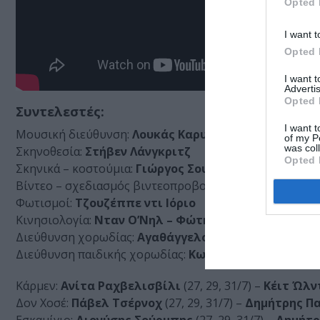
Opted 
I want t
Opted 
I want 
Advertis
Opted 
Συντελεστές:
I want t
Μουσική διεύθυνση:
Λουκάς Καρυτινός
of my P
was col
Σκηνοθεσία:
Στήβεν Λάνγκριτζ
Opted 
Σκηνικά – κοστούμια:
Γιώργος Σουγλίδης
Βίντεο – σχεδιασμός βιντεοπροβολών:
Silbersalz Fi
Φωτισμοί:
Τζουζέππε ντι Ιόριο
Κινησιολογία:
Nταν Ο’Νηλ – Φώτης Νικολάου
Διεύθυνση χορωδίας:
Αγαθάγγελος Γεωργακάτος
Διεύθυνση παιδικής χορωδίας:
Κωνσταντίνα Πιτσιάκ
Κάρμεν:
Ανίτα Ραχβελισβίλι
(27, 29, 31/7) –
Κέιτ Ώλν
Δον Χοσέ:
Πάβελ Τσέρνοχ
(27, 29, 31/7) –
Δημήτρης Π
Εσκαμίγιο:
Διονύσης Σούρμπης
(27, 29, 31/7) –
Δημήτρ