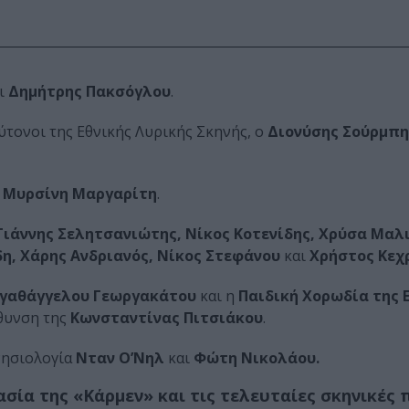
ι
Δημήτρης Πακσόγλου
.
ύτονοι της Εθνικής Λυρικής Σκηνής, ο
Διονύσης Σούρμπη
η
Μυρσίνη Μαργαρίτη
.
ιάννης Σελητσανιώτης, Νίκος Κοτενίδης, Χρύσα Μαλ
η, Χάρης Ανδριανός, Νίκος Στεφάνου
και
Χρήστος Κεχ
γαθάγγελου Γεωργακάτου
και η
Παιδική Χορωδία της 
ύθυνση της
Κωνσταντίνας Πιτσιάκου
.
νησιολογία
Νταν Ο’Νηλ
και
Φώτη Νικολάου.
σία της «Κάρμεν» και τις τελευταίες σκηνικές 