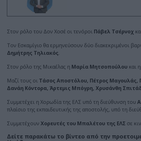
Στον ρόλο του Δον Χοσέ οι τενόροι
Πάβελ Τσέρνοχ
κα
Τον Εσκαμίγιο θα ερμηνεύσουν δύο διακεκριμένοι βαρ
Δημήτρης Τηλιακός
.
Στον ρόλο της Μικαέλας η
Μαρία Μητσοπούλου
και 
Μαζί τους οι
Τάσος Αποστόλου, Πέτρος Μαγουλάς, Γ
Δανάη Κόντορα, Άρτεμις Μπόγρη, Χρυσάνθη Σπιτάδ
Συμμετέχει η Χορωδία της ΕΛΣ υπό τη διεύθυνση του
Α
πλαίσιο της εκπαιδευτικής της αποστολής, υπό τη διε
Συμμετέχουν
Χορευτές του Μπαλέτου της ΕΛΣ
σε κι
Δείτε παρακάτω το βίντεο από την προετοιμα