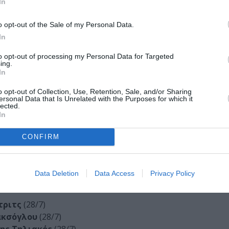
In
o opt-out of the Sale of my Personal Data.
In
to opt-out of processing my Personal Data for Targeted
ing.
In
o opt-out of Collection, Use, Retention, Sale, and/or Sharing
ersonal Data that Is Unrelated with the Purposes for which it
lected.
In
lm GmcH – Τόμας Μπέργκμαν
CONFIRM
Data Deletion
Data Access
Privacy Policy
ου
τριτς
(28/7)
ακσόγλου
(28/7)
ης Τηλιακός
(28/7)