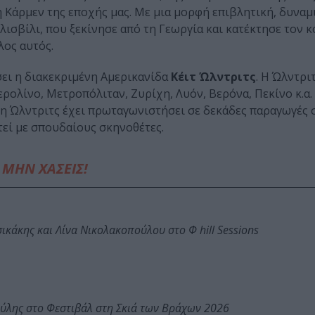
 Κάρμεν της εποχής μας. Με μια μορφή επιβλητική, δυναμι
ισβίλι, που ξεκίνησε από τη Γεωργία και κατέκτησε τον κ
λος αυτός.
σει η διακεκριμένη Αμερικανίδα
Κέιτ Ώλντριτς
. Η Ώλντρι
ρολίνο, Μετροπόλιταν, Ζυρίχη, Λυόν, Βερόνα, Πεκίνο κ.α.
, η Ώλντριτς έχει πρωταγωνιστήσει σε δεκάδες παραγωγές 
τεί με σπουδαίους σκηνοθέτες.
ΜΗΝ ΧΑΣΕΙΣ!
κάκης και Λίνα Νικολακοπούλου στο Φ hill Sessions
ύλης στο Φεστιβάλ στη Σκιά των Βράχων 2026