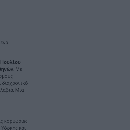
 ένα
31 Ιουλίου
θηνών
.
Με
σμους
ι διαχρονικό
κλαβιά. Μια
ις κορυφαίες
 Υόρκης και