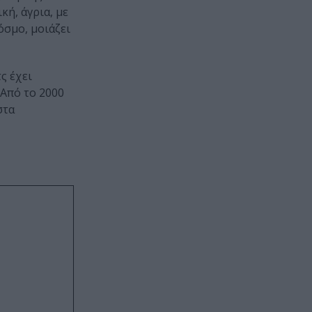
κή, άγρια, με
όσμο, μοιάζει
τς έχει
 Από το 2000
στα