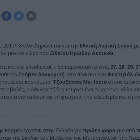
ς 2017/18 ολοκληρώνεται για την
Εθνική Λυρική Σκηνή
με
τον μαγικό χώρο του
Ωδείου Ηρώδου Αττικού
.
α και της ελευθερίας – θα παρουσιαστεί στις
27, 28, 29, 
νοθεσία
Στήβεν Λάνγκριτζ
, στο πλαίσιο του
Φεστιβάλ Α
ηνικά και κοστούμια,
Τζουζέππε Ντι Ιόριο
στους απόκο
προβολές, ο Λάνγκριτζ δημιουργεί ένα σύγχρονο, αλλά κα
στορία για τα όρια και τη φτώχεια, την ελευθερία και τη σ
ΔΕΣ 6 ΦΩΤΟΓΡΑΦΙΕΣ
ης Κάρμεν έρχεται στην Ελλάδα για
πρώτη φορά
μια από τ
η σταρ της Σκάλας του Μιλάνου, της Μετροπόλιταν της Νέας