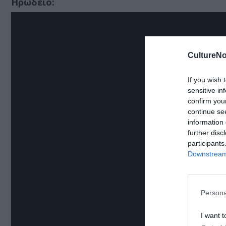
Ηρώδειο:
CultureNo
If you wish 
sensitive in
confirm you
continue se
information 
further disc
participants
Downstream 
Persona
I want t