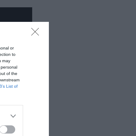
sonal or
ection to
ou may
 personal
out of the
 downstream
B’s List of