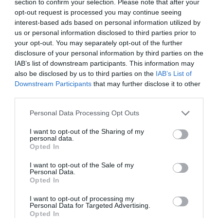
section to confirm your selection. Please note that after your
opt-out request is processed you may continue seeing
Σχετικά Άρθρα
interest-based ads based on personal information utilized by
us or personal information disclosed to third parties prior to
your opt-out. You may separately opt-out of the further
disclosure of your personal information by third parties on the
IAB’s list of downstream participants. This information may
also be disclosed by us to third parties on the
IAB’s List of
Downstream Participants
that may further disclose it to other
third parties.
Λίλα Τρουλινού –
Αυτοβιογραφία
Νύχτες με την
ενός πτώματος: Μια
Personal Data Processing Opt Outs
Γκαμπριέλα: Ένα
συλλογή
βιβλίο με
διηγημάτων του
I want to opt-out of the Sharing of my
κοινωνικό
Σιγκισμούντ
personal data.
περιεχόμενο
Κρζιζανόφσκι
Opted In
I want to opt-out of the Sale of my
Personal Data.
Opted In
I want to opt-out of processing my
Personal Data for Targeted Advertising.
Opted In