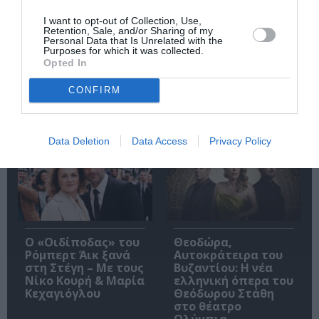
Αντόνιο Πόρτσια –
Φιλίπ Κολλέν – Ο
Φωνές: Ένα βιβλίο
μπάρμαν του Ritz:
I want to opt-out of Collection, Use,
ως εσωτερικός
Ένα κοινωνικό
Retention, Sale, and/or Sharing of my
Personal Data that Is Unrelated with the
διάλογος
ιστορικό βιβλίο
Purposes for which it was collected.
Opted In
CONFIRM
Δημοφιλή Άρθρα
Data Deletion
Data Access
Privacy Policy
O «Οιδίποδας» του
Θεοδώρα,
Ρόμπερτ Άικ ξανά
Αυτοκράτειρα του
στη Στέγη – Με τους
Βυζαντίου: Η νέα
Νίκο Κουρή & Μαρία
ελληνική όπερα του
Κεχαγιόγλου
Θεόδωρου Στάθη
στο θέατρο