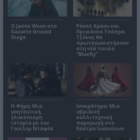
Ο Jamie Woon στο
Ράσελ Κρόου και
Gazarte Ground
Πριγιάνκα Τσόπρα
Stage
Τζόνας θα
πρωταγωνιστήσουν
στη νέα ταινία
“Bluefly”
Η Φήμη: Mια
Ισοκράτημα: Μια
γοητευτική,
υβριδική
γλυκόπικρη
καλλιτεχνική
ιστορία με τον
παραγωγή στο
Γουίλεμ Νταφόε
Κάστρο Ιωαννίνων