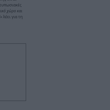
ντυπωσιακές
τικό χώρο και
!»
λέει για τη