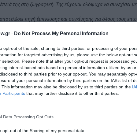
έπειά της στη ζωγραφική. Της εύχομαι ολόψυχα να συνεχίσει με 
 αποτελέσει πηγή έμπνευσης και συγκίνησης για όλους τους επισ
w.gr -
Do Not Process My Personal Information
Είχε όνειρο να φοιτήσει στην Ανωτάτη Σχολή Καλών Τεχν
to opt-out of the sale, sharing to third parties, or processing of your per
ές της ήταν ο Πάνος Χαραλάμπους, ο Μάριος Σπηλιόπουλος,
formation for targeted advertising by us, please use the below opt-out s
. Αποφοίτησε από το Δ΄ Εργαστήριο με άριστα το 2024. Η 
r selection. Please note that after your opt-out request is processed y
άφηση παραμυθιών. Έχει εκδώσει τα παραμύθια «Οι Ευχές 
eing interest-based ads based on personal information utilized by us or
ν επόμενη της συλλογή μέσα στο 2025. «Το Μικρό Σπίτι σ
disclosed to third parties prior to your opt-out. You may separately opt-
losure of your personal information by third parties on the IAB’s list of
. This information may also be disclosed by us to third parties on the
IA
 καμβά, 28 Χ 38 εκ.
Participants
that may further disclose it to other third parties.
l Data Processing Opt Outs
Τοποθεσία:
o opt-out of the Sharing of my personal data.