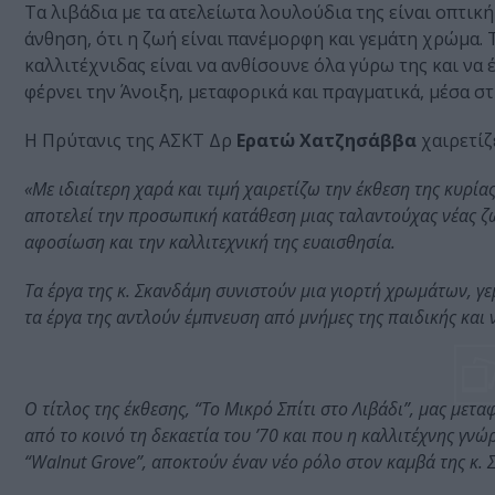
Τα λιβάδια με τα ατελείωτα λουλούδια της είναι οπτική
άνθηση, ότι η ζωή είναι πανέμορφη και γεμάτη χρώμα. 
καλλιτέχνιδας είναι να ανθίσουνε όλα γύρω της και να 
φέρνει την Άνοιξη, μεταφορικά και πραγματικά, μέσα στ
Η Πρύτανις της ΑΣΚΤ Δρ
Ερατώ Χατζησάββα
χαιρετίζ
«Με ιδιαίτερη χαρά και τιμή χαιρετίζω την έκθεση της κυρία
αποτελεί την προσωπική κατάθεση μιας ταλαντούχας νέας ζω
αφοσίωση και την καλλιτεχνική της ευαισθησία.
Τα έργα της κ. Σκανδάμη συνιστούν μια γιορτή χρωμάτων, γ
τα έργα της αντλούν έμπνευση από μνήμες της παιδικής και ν
Ο τίτλος της έκθεσης, “Το Μικρό Σπίτι στο Λιβάδι”, μας μετ
από το κοινό τη δεκαετία του ’70 και που η καλλιτέχνης γν
“Walnut Grove”, αποκτούν έναν νέο ρόλο στον καμβά της κ.