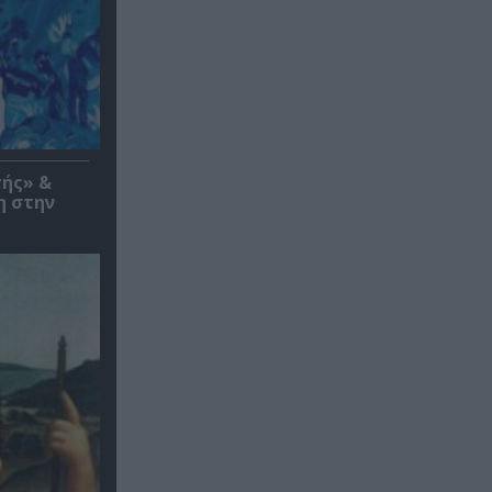
τής» &
η στην