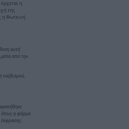
 έρχεται η
υχή της
ς η Φωτεινή
κθεση αυτή
 μέσα από την
η ναϊβισμού,
υ αγαπήθηκε
ς, όπως η φάρμα
ς έκφρασης.