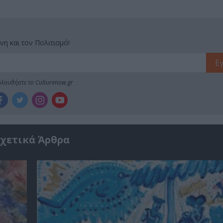
νη και τον Πολιτισμό!
λουθήστε το Culturenow.gr
χετικά Άρθρα