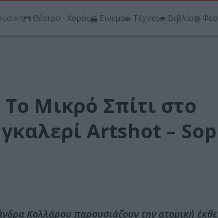
υσική
Θέατρο - Χορός
Σινεμά
Τέχνες
Βιβλίο
Φεσ
 Το Μικρό Σπίτι στο
γκαλερί Artshot – Sop
εξάνδρα Κολλάρου παρουσιάζουν την ατομική έκθε