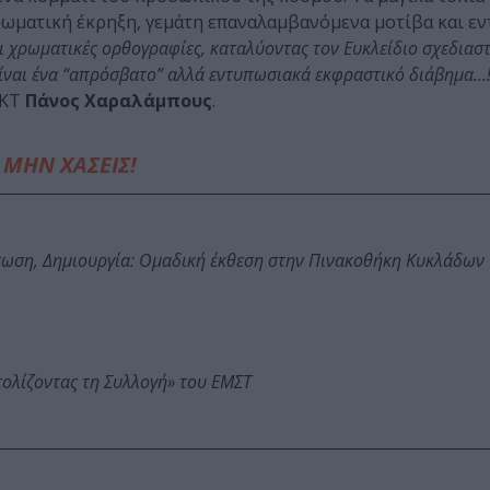
 χρωματική έκρηξη, γεμάτη επαναλαμβανόμενα μοτίβα και ε
ι χρωματικές ορθογραφίες, καταλύοντας τον Ευκλείδιο σχεδιασ
 είναι ένα “απρόσβατο” αλλά εντυπωσιακά εκφραστικό διάβημα…
ΣΚΤ
Πάνος Χαραλάμπους
.
ΜΗΝ ΧΑΣΕΙΣ!
τωση, Δημιουργία: Ομαδική έκθεση στην Πινακοθήκη Κυκλάδων
τολίζοντας τη Συλλογή» του ΕΜΣΤ