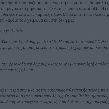
 πανδαισία και μαζί μια υπενθύμιση ότι μετά τις δυσκολίες
Το πραγματικό μήνυμα της έκθεσης είναι η αισιοδοξία. Η ε
έρθει ζεστασιά στις καρδιές όλων. Μέσα από τη δουλειά τη
ην καρδιά του χειμώνα και στη δική μας.
ει την έκθεση:
ς Φωτεινής Σκανδάμη, με τίτλο “Το Μικρό Σπίτι στο Λιβάδι”. Η έ
γράφου, της οποίας οι εικαστικές αρετές ξεχώρισαν από νωρίς,
εμάτη φρεσκάδα και δημιουργικότητα. Με μια συνειδητή απόδοσ
εανικής της ηλικίας.
ΔΕΣ 6 ΦΩΤΟΓΡΑΦΙΕΣ
αφέρει νοερά στις εικόνες της ομώνυμης τηλεοπτικής σειράς, πο
ώρισε μέσα από την επαναπροβολή της. Οι τοποθεσίες της σειρά
 Σκανδάμη, λειτουργώντας ως πηγή αισιοδοξίας και δημιουργική