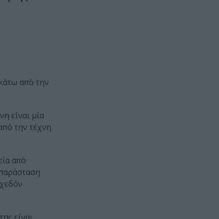
 κάτω από την
νη είναι μία
από την τέχνη
εία από
απαράσταση
σχεδόν
της είναι