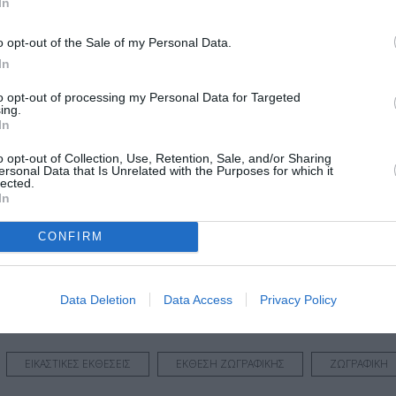
In
Γκαλερί Artshot - Sophia Gaitani, Λεμπέση 11, Ακρ
o opt-out of the Sale of my Personal Data.
Artshot
:30 |
In
to opt-out of processing my Personal Data for Targeted
ing.
In
o opt-out of Collection, Use, Retention, Sale, and/or Sharing
ersonal Data that Is Unrelated with the Purposes for which it
lected.
μάθετε πρώτοι όλες τις ειδήσεις
In
ολιτισμό στο
Culturenow.gr
CONFIRM
r
Δες
Data Deletion
Data Access
Privacy Policy
ΕΙΚΑΣΤΙΚΕΣ ΕΚΘΕΣΕΙΣ
ΕΚΘΕΣΗ ΖΩΓΡΑΦΙΚΗΣ
ΖΩΓΡΑΦΙΚΗ