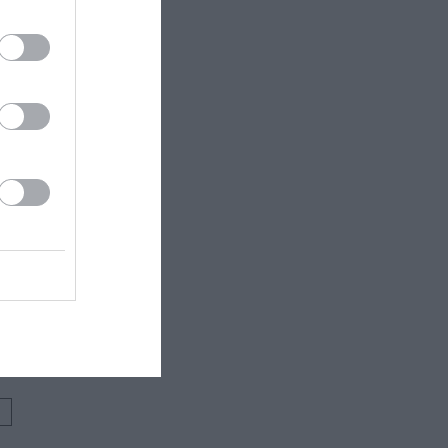
όπολη, Αθήνα
 εδώ!
❯