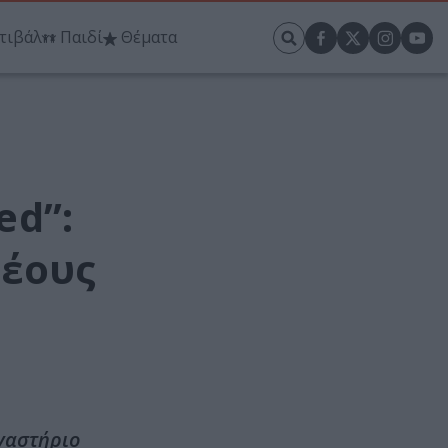
τιβάλ
Παιδί
Θέματα
ed”:
νέους
ργαστήριο