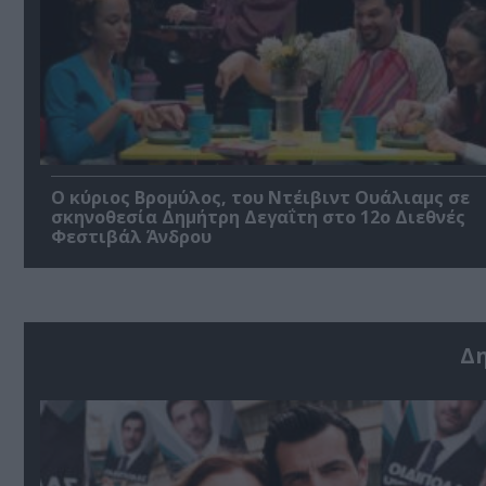
O κύριος Βρομύλος, του Ντέιβιντ Ουάλιαμς σε
σκηνοθεσία Δημήτρη Δεγαΐτη στο 12ο Διεθνές
Φεστιβάλ Άνδρου
Δ