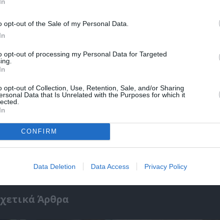
In
r
Δες
o opt-out of the Sale of my Personal Data.
In
to opt-out of processing my Personal Data for Targeted
ΣΕΜΙΝΑΡΙΑ – ΣΥΝΕΔΡΙΑ
ΦΩΤΟΓΡΑΦΙΑ
ing.
In
o opt-out of Collection, Use, Retention, Sale, and/or Sharing
ersonal Data that Is Unrelated with the Purposes for which it
lected.
νη και τον Πολιτισμό!
In
CONFIRM
λουθήστε το Culturenow.gr
Data Deletion
Data Access
Privacy Policy
χετικά Άρθρα