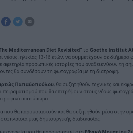
.
 The Mediterranean Diet Revisited”
το
Goethe Institut A
και νέους, ηλικίας 13-16 ετών, να συμμετέχουν σε διήμερο
ε αφετηρία προσωπικές ιστορίες που αναδεικνύουν τη ση
χοντες θα συνδέσουν τη φωτογραφία με τη διατροφή.
υρτώς Παπαδοπούλου
, θα συζητηθούν τεχνικές και εκφρ
ι πειραματισμού που θα επιτρέψουν στους νέους φωτογρ
ιατροφικό αποτύπωμα.
γα που θα παρουσιαστούν και θα συζητηθούν μέσα στην ομ
τα πλαίσια μιας δημιουργικής διαδικασίας.
 φωτογραφία που θα παρουσιαστεί στο
Εθνικό Μουσείου Σ