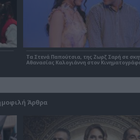
Τα Στενά Παπούτσια, της Ζωρζ Σαρή σε σκ
Αθανασίας Καλογιάννη στον Κινηματογράφ
ημοφιλή Άρθρα