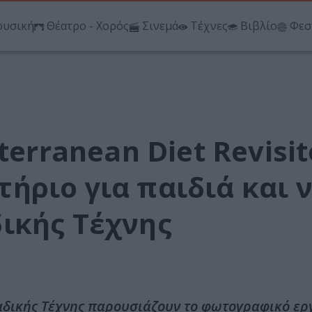
υσική
Θέατρο - Χορός
Σινεμά
Τέχνες
Βιβλίο
Φεσ
terranean Diet Revisit
ήριο για παιδιά και 
ικής Τέχνης
κλαδικής Τέχνης παρουσιάζουν το φωτογραφικό ε