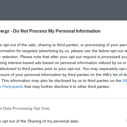
w.gr -
Do Not Process My Personal Information
Τοποθεσία:
to opt-out of the sale, sharing to third parties, or processing of your per
formation for targeted advertising by us, please use the below opt-out s
Μουσείο Κυκλαδικής Τέχνης, Νεοφύτου Δούκα 4,
r selection. Please note that after your opt-out request is processed y
eing interest-based ads based on personal information utilized by us or
Μουσείο Κυκλαδικής Τέχνης
disclosed to third parties prior to your opt-out. You may separately opt-
losure of your personal information by third parties on the IAB’s list of
. This information may also be disclosed by us to third parties on the
IA
Participants
that may further disclose it to other third parties.
μάθετε πρώτοι όλες τις ειδήσεις
l Data Processing Opt Outs
ολιτισμό στο
Culturenow.gr
o opt-out of the Sharing of my personal data.