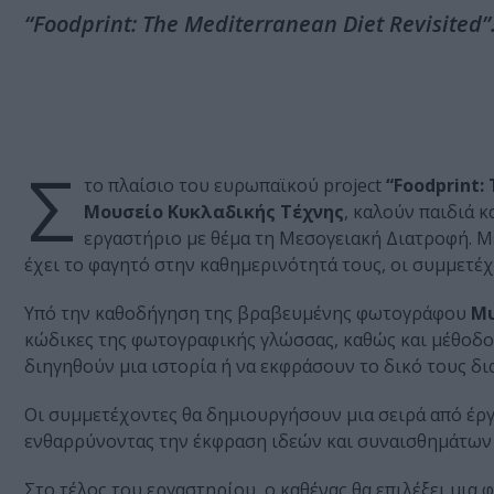
“Foodprint: The Mediterranean Diet Revisited”
Σ
το πλαίσιο του ευρωπαϊκού project
“Foodprint:
Μουσείο Κυκλαδικής Τέχνης
, καλούν παιδιά 
εργαστήριο με θέμα τη Μεσογειακή Διατροφή. Μ
έχει το φαγητό στην καθημερινότητά τους, οι συμμετέ
Υπό την καθοδήγηση της βραβευμένης φωτογράφου
Μ
κώδικες της φωτογραφικής γλώσσας, καθώς και μέθοδο
διηγηθούν μια ιστορία ή να εκφράσουν το δικό τους δ
Οι συμμετέχοντες θα δημιουργήσουν μια σειρά από έρ
ενθαρρύνοντας την έκφραση ιδεών και συναισθημάτων σ
Στο τέλος του εργαστηρίου, ο καθένας θα επιλέξει μια