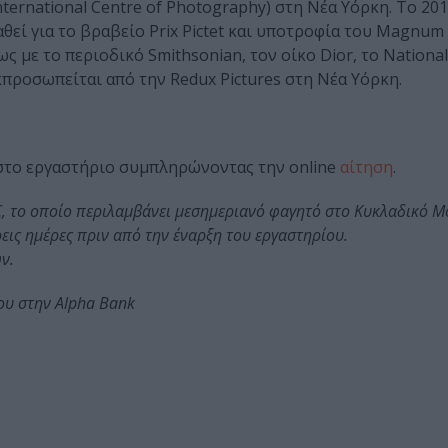
nternational Centre of Photography) στη Νέα Υόρκη. Το 20
θεί για το βραβείο Prix Pictet και υποτροφία του Magnum 
ς με το περιοδικό Smithsonian, τον οίκο Dior, το National
κπροσωπείται από την Redux Pictures στη Νέα Υόρκη.
στο εργαστήριο συμπληρώνοντας την online
αίτηση
.
€, το οποίο περιλαμβάνει μεσημεριανό φαγητό στο Κυκλαδικό Μ
ις ημέρες πριν από την έναρξη του εργαστηρίου.
ν.
ου στην Alpha Bank