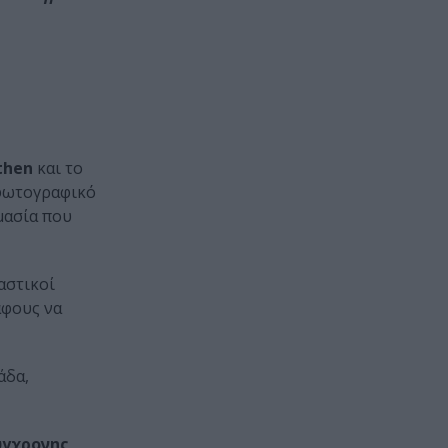
then
και το
 φωτογραφικό
μασία που
αστικοί
άφους να
άδα,
ύγχρονης