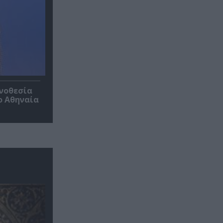
ηνοθεσία
ο Αθηναία