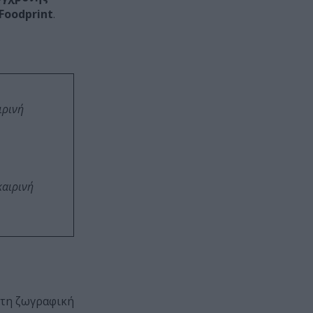
Foodprint
.
ιρινή
καιρινή
 στη ζωγραφική