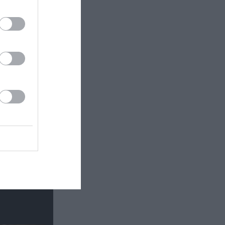
 εδώ!
❯