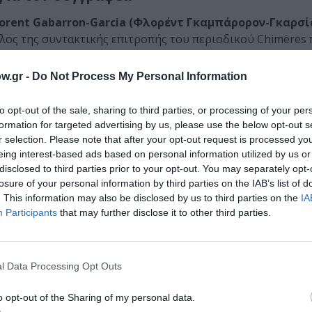
lorent Gabarron-Garcia (Φλορέντ Γκαμπάρορον-Γκαρσί
έλος της συντακτικής επιτροπής του περιοδικού Chimères
την κλινική της Λα Μπορντ, εργάζεται εδώ και δέκα χρόνι
w.gr -
Do Not Process My Personal Information
to opt-out of the sale, sharing to third parties, or processing of your per
formation for targeted advertising by us, please use the below opt-out s
r selection. Please note that after your opt-out request is processed y
λίδες: 248, ISBN: 978-618-86767-9-4 | Μετάφραση: Ελένη Καραφύλλη
eing interest-based ads based on personal information utilized by us or
disclosed to third parties prior to your opt-out. You may separately opt-
losure of your personal information by third parties on the IAB’s list of
μάθετε πρώτοι όλες τις ειδήσεις
. This information may also be disclosed by us to third parties on the
IA
Participants
that may further disclose it to other third parties.
ολιτισμό στο
Culturenow.gr
r
Δες
l Data Processing Opt Outs
o opt-out of the Sharing of my personal data.