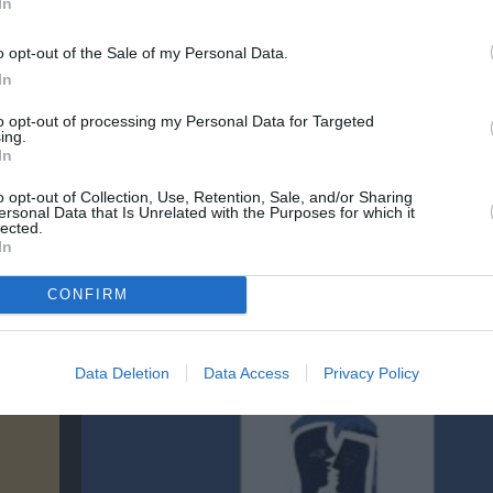
In
o opt-out of the Sale of my Personal Data.
In
to opt-out of processing my Personal Data for Targeted
νη και τον Πολιτισμό!
ing.
In
o opt-out of Collection, Use, Retention, Sale, and/or Sharing
ersonal Data that Is Unrelated with the Purposes for which it
λουθήστε το Culturenow.gr
lected.
In
CONFIRM
χετικά Άρθρα
Data Deletion
Data Access
Privacy Policy