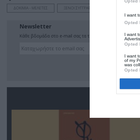
Opted 
ΔΟΚΙΜΙΑ - ΜΕΛΕΤΕΣ
ΞΕΝΟΙ ΣΥΓΓΡΑΦΕΙΣ
I want t
Opted 
Newsletter
I want 
Κάθε βδομάδα στο e-mail σας τα τελευταία νέα για την Τέχ
Advertis
Opted 
I want t
of my P
Ακο
was col
Opted 
Σ