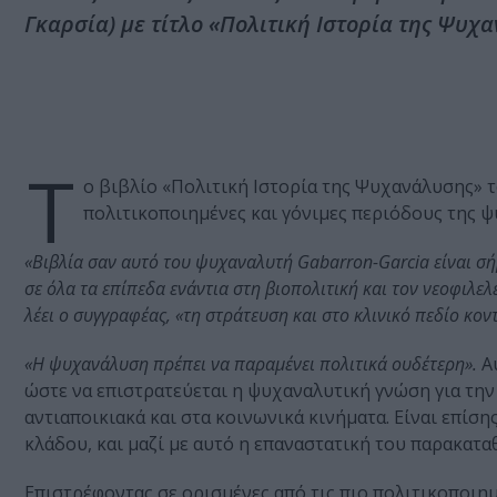
Γκαρσία) με τίτλο «Πολιτική Ιστορία της Ψυχ
T
o βιβλίο «Πολιτική Ιστορία της Ψυχανάλυσης» 
πολιτικοποιημένες και γόνιμες περιόδους της ψ
«Βιβλία σαν αυτό του ψυχαναλυτή Gabarron-Garcia είναι σήμ
σε όλα τα επίπεδα ενάντια στη βιοπολιτική και τον νεοφιλε
λέει ο συγγραφέας, «τη στράτευση και στο κλινικό πεδίο κοντα
«Η ψυχανάλυση πρέπει να παραμένει πολιτικά ουδέτερη».
Αυ
ώστε να επιστρατεύεται η ψυχαναλυτική γνώση για την
αντιαποικιακά και στα κοινωνικά κινήματα. Είναι επίση
κλάδου, και μαζί με αυτό η επαναστατική του παρακατα
Επιστρέφοντας σε ορισμένες από τις πιο πολιτικοποιημ