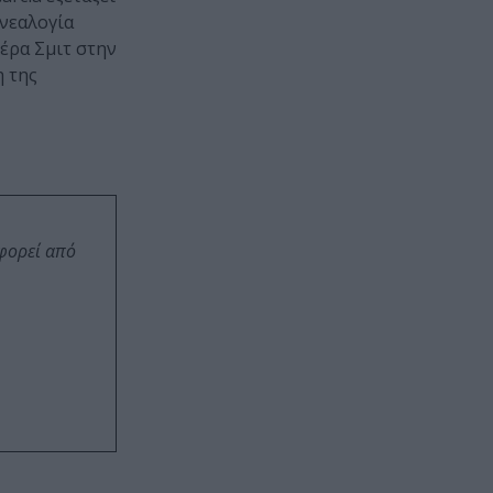
νεαλογία
Βέρα Σμιτ στην
η της
οφορεί από