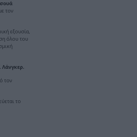
σουά
με τον
κή εξουσία,
ση όλου του
σμική
́ Λάνγκερ.
ό τον
ύεται το