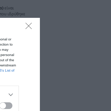
α)
είναι
 που ιδρύθηκε
α στον χώρο
sonal or
ection to
ou may
, Κίμων
 personal
out of the
 downstream
B’s List of
 εδώ!
❯