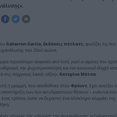
ανάλυσης».
του
Gabarron-Garcia, Εκδόσεις πότλατς,
φωτίζει τις πιο
υχανάλυσης του 20ού αιώνα.
ερα περισσότερο αναγκαία από ποτέ, γιατί οι αγώνες που πρέ
λευθερισμό, την ψυχιατρικοποίηση και τον κοινωνικό έλεγχο απα
́ στις σύγχρονες λαϊκές τάξεις»
.
Κατερίνα Μάτσα
τή η γραμμή, που αποδόθηκε στον
Φρόυντ
, έχει ανοίξει
 υποστήριξη των πιο αντιδραστικών θέσεων – ενάντια στο
ς ένας τρόπος ώστε να ξεχαστεί ένα ολόκληρο κομμάτι της
θήκη.
ένες στιγμές της ιστορίας της ψυχανάλυσης, ο Gabarron-Ga