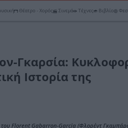
υσική
Θέατρο - Χορός
Σινεμά
Τέχνες
Βιβλίο
Φεσ
ον-Γκαρσία: Κυκλοφο
ική Ιστορία της
ο του Florent Gabarron-Garcia (Φλορέντ Γκαμπάρ