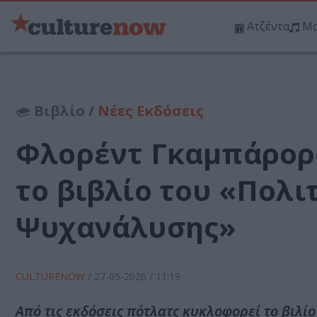
Ατζέντα
Μο
Βιβλίο /
Νέες Εκδόσεις
Φλορέντ Γκαμπάρορ
το βιβλίο του «Πολιτ
Ψυχανάλυσης»
CULTURENOW
/
27-05-2026
/ 11:19
Από τις εκδόσεις πότλατς κυκλοφορεί το βιλί