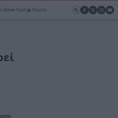
τιβάλ
Παιδί
Θέματα
ρεί
ορον-