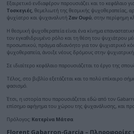
Εξαιρετικό ενδιαφέρον παρουσιάζει και το κεφάλαιο γι
Τοσκεγιές
, θεμελιωτή της θεσμικής ψυχοθεραπείας, αρ
ψυχίατρο και ψυχαναλυτή
Ζαν Ουρύ
, στην περίφημη κ
Η θεσμική ψυχοθεραπεία είναι ένα κίνημα επαναστατικ
τον εγκαθιδρυμένο ρόλο και τη θέση του ψυχιάτρου με
προσωπικού, πράγμα αδιανόητο για τον ψυχιατρικό κό
ψυχοθεραπεία, άνοιξε νέους δρόμους στην ψυχιατρική,
Σε ιδιαίτερο κεφάλαιο παρουσιάζεται το έργο της σπου
Τέλος, στο βιβλίο εξετάζεται και το πολύ επίκαιρο σήμε
φασισμό.
Έτσι, η ιστορία που παρουσιάζεται εδώ από τον Gabarr
επίσημο αφήγημα του χώρου της ψυχανάλυσης, και προσ
Πρόλογος:
Κατερίνα Μάτσα
Florent Gabarron-Garcia – Πληροφορίες 