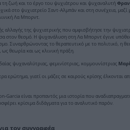
α τη ζωή και το έργο του ψυχιάτρου και ψυχαναλυτή
Φραν
χικά στο ψυχιατρείο Σαντ-Αλμπάν και στη συνέχεια, μαζί 
λινική Λα Μπορντ.
ής αλλαγής της ψυχιατρικής που αμφισβήτησε την ψυχιατρι
́σα στον θεσμό. Η ψυχανάλυση στη Λα Μπορντ έγινε υπόθε
σμο. Συναρθρώνοντας το θεραπευτικό με το πολιτικό, η θε
 ως θεωρία και ως κλινική πράξη.
δαίας ψυχαναλύτριας, φεμινίστριας, κομμουνίστριας
Μαρι
ρα ερώτημα, γιατί οι μάζες σε καιρούς κρίσης έλκονται απ
on-Garcia είναι προπαντός μια ιστορία που αναδιαπραγματε
φέρει κρίσιμα διδάγματα για το αναλυτικό παρόν.
για τον συγγραφέα