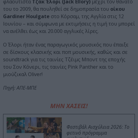
φλαουτίστα
Τζακ Έλορι (Jack Ellory)
μέχρι τον θάνατό
του το 2009, θα πουληθεί σε δημοπρασία του
οίκου
Gardiner Houlgate
στο Κόρσαμ, της Αγγλία στις 12
Ιουνίου – και σύμφωνα με εκτιμήσεις η τιμή του μπορεί
να ανέλθει έως και 20.000 αγγλικές λίρες.
Ο Έλορι ήταν ένας παραγωγικός μουσικός που έπαιξε
σε δίσκους κλασικής και ποπ μουσικής, καθώς και σε
soundtrack για τις ταινίες Τζέιμς Μποντ της εποχής
του Σον Κόνερι, τις ταινίες Pink Panther και το
μιούζικαλ Oliver!
Πηγή: ΑΠΕ-ΜΠΕ
ΜΗΝ ΧΑΣΕΙΣ!
Φεστιβάλ Αισχύλεια 2026: Το
φετινό πρόγραμμα