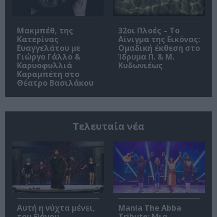
Μακμπέθ, της
32οι Πλοές – Το
Κατερίνας
Αίνιγμα της Εικόνας:
Ευαγγελάτου με
Ομαδική έκθεση στο
Γιώργο Γάλλο &
Ίδρυμα Π. & Μ.
Καρυοφυλλιά
Κυδωνιέως
Καραμπέτη στο
Θέατρο Βασιλάκου
Τελευταία νέα
Αυτή η νύχτα μένει,
Mania The Abba
του Θάνου
Tribute: Μια