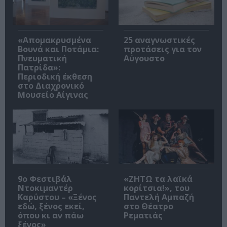
«Απομακρυσμένα
25 αναγνωστικές
Βουνά και Ποτάμια:
προτάσεις για τον
Πνευματική
Αύγουστο
Πατρίδα»:
Περιοδική έκθεση
στο Διαχρονικό
Μουσείο Αίγινας
9ο Φεστιβάλ
«ΖΗΤΩ τα λαϊκά
Ντοκιμαντέρ
κορίτσια!», του
Καρύστου – «Ξένος
Παντελή Αμπαζή
εδώ, ξένος εκεί,
στο Θέατρο
όπου κι αν πάω
Ρεματιάς
ξένος»