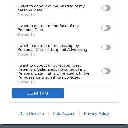
I want to opt-out of the Sharing of my
personal data.
Opted In
Εθνική Λυρική
Αρχαιολογικό
Σκηνή: Ανακοίνωση
Μουσείο
I want to opt-out of the Sale of my
ακρόασης για την
Θεσσαλονίκης: Στο
Personal Data.
κάλυψη θέσης
φως της
Opted In
μουσικού στα
Αυγουστιάτικης
Βιολοντσέλα
Πανσελήνου
I want to opt-out of processing my
Personal Data for Targeted Advertising.
Opted In
I want to opt-out of Collection, Use,
Retention, Sale, and/or Sharing of my
Personal Data that Is Unrelated with the
Purposes for which it was collected.
Opted In
Ο Λάκης Χαλκιάς,
Η Σιγκαπούρη
CONFIRM
σημαντικός
απαγορεύει την
εκπρόσωπος της
είσοδο σε δύο μέλη
μουσικής μας
των Massive Attack
παράδοσης, πέθανε
Data Deletion
Data Access
Privacy Policy
σε ηλικία 82 ετών