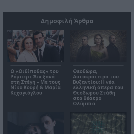
Δημοφιλή Άρθρα
O «Οιδίποδας» του
Θεοδώρα,
Ρόμπερτ Άικ ξανά
Αυτοκράτειρα του
στη Στέγη – Με τους
Βυζαντίου: Η νέα
Νίκο Κουρή & Μαρία
ελληνική όπερα του
Κεχαγιόγλου
Θεόδωρου Στάθη
στο θέατρο
Ολύμπια