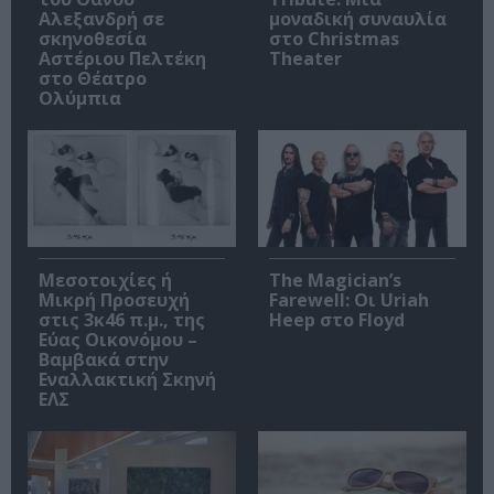
Αλεξανδρή σε
μοναδική συναυλία
σκηνοθεσία
στο Christmas
Αστέριου Πελτέκη
Theater
στο Θέατρο
Ολύμπια
Μεσοτοιχίες ή
The Magician’s
Μικρή Προσευχή
Farewell: Οι Uriah
στις 3κ46 π.μ., της
Heep στο Floyd
Εύας Οικονόμου –
Βαμβακά στην
Εναλλακτική Σκηνή
ΕΛΣ