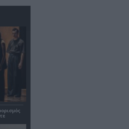
οορισμός
τε