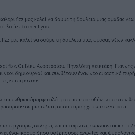
αλερί fizz μας καλεί να δούμε τη δουλειά μιας ομάδας νέω
ίτλο fizz to meet you.
 fizz μας καλεί να δούμε τη δουλειά μιας ομάδας νέων καλ
ρί fizz. Οι Βίκυ Αναστασίου, Πηνελόπη Δεικτάκη, Γιάννης
 νέοι δημιουργοί και συνθέτουν έναν νέο εικαστικό πυρή
τους κατατρύχουν.
ν και ανθρωπόμορφα πλάσματα που απευθύνονται στον θε
ρασύρουν σε μία τελετή όπου κυριαρχούν τα ένστικτα.
όπου φιγούρες σκληρές και αυτόφωτες αναδύονται και μιλο
ώνει έναν κόσμο όπου υφέρπουσες αγωνίες και ψυχολογικο