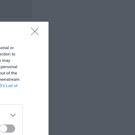
sonal or
ection to
ou may
 personal
out of the
 downstream
B’s List of