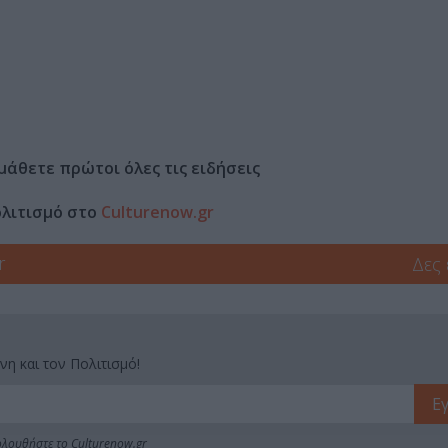
μάθετε πρώτοι όλες τις ειδήσεις
ολιτισμό στο
Culturenow.gr
r
Δες
νη και τον Πολιτισμό!
λουθήστε το Culturenow.gr