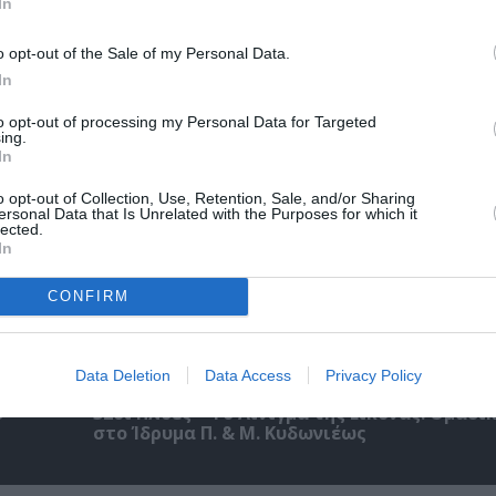
In
 – Με
Θεοδώρα, Αυτοκράτειρα του Βυζαντίου: Η ν
ελληνική όπερα του Θεόδωρου Στάθη στο 
o opt-out of the Sale of my Personal Data.
Ολύμπια
In
to opt-out of processing my Personal Data for Targeted
ing.
In
o opt-out of Collection, Use, Retention, Sale, and/or Sharing
ersonal Data that Is Unrelated with the Purposes for which it
lected.
In
CONFIRM
Data Deletion
Data Access
Privacy Policy
ο
32οι Πλοές – Το Αίνιγμα της Εικόνας: Ομαδι
στο Ίδρυμα Π. & Μ. Κυδωνιέως