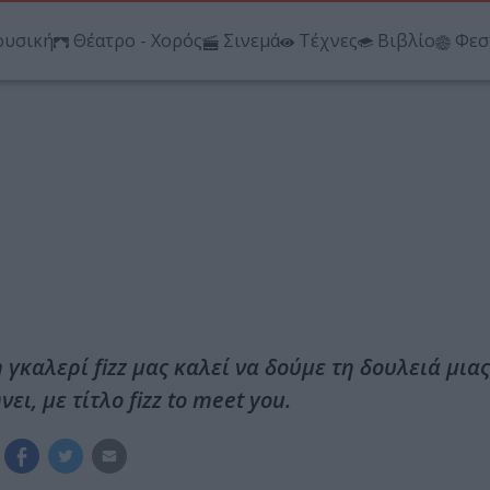
υσική
Θέατρο - Χορός
Σινεμά
Τέχνες
Βιβλίο
Φεσ
 γκαλερί fizz μας καλεί να δούμε τη δουλειά μια
ι, με τίτλο fizz to meet you.