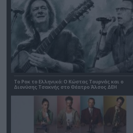
Το Ροκ το Ελληνικό: Ο Κώστας Τουρνάς και ο
Διονύσης Τσακνής στο Θέατρο Άλσος ΔΕΗ