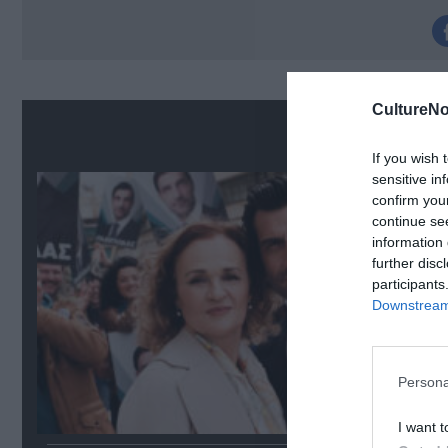
CultureNo
Δ
If you wish 
sensitive in
confirm you
continue se
information 
further disc
participants
Downstream 
Persona
I want t