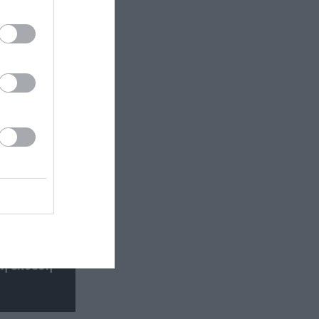
έα
θέατρο
κή έκθεση