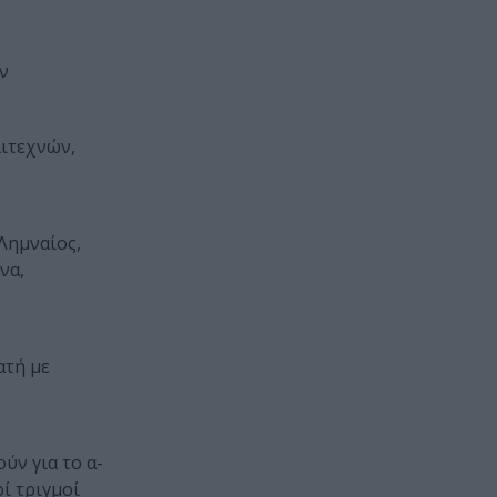
ν
λιτεχνών,
 Λημναίος,
να,
ατή με
ύν για το α-
ί τριγμοί