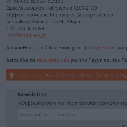
24 Ιουνίου έως 26 Ιουλίου
Ώρες λειτουργίας: Καθημερινά 12.00-21.00
Σάββατο απόγευμα, Κυριακή και Δευτέρα κλειστά
fizz gallery, Βαλαωρίτου 9Γ, Αθήνα
Τηλ.: 210 3607598
info@fizzgallery.gr
Ακολουθήστε το Culturenow.gr στο
Google News
και 
Δείτε όλα τα
τελευταία νέα
για την Τέχνη και τον Π
Κάθε μέρα νέοι διαγωνισμοί στο Culturenow.g
Newsletter
Κάθε βδομάδα στο e-mail σας τα τελευταία νέα για την Τέχ
Ακο