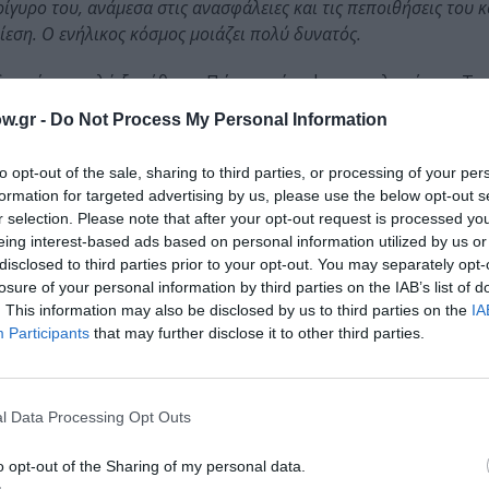
γυρο του, ανάμεσα στις ανασφάλειες και τις πεποιθήσεις του 
πίεση. Ο ενήλικος κόσμος μοιάζει πολύ δυνατός.
άδρα είναι πολύ ξεκάθαρα. Πώς προέκυψε η εμπλοκή του Τ
w.gr -
Do Not Process My Personal Information
οι. Μου άρεσε η πρώτη του ταινία, το Honey, που διακρίθηκε με
to opt-out of the sale, sharing to third parties, or processing of your per
 συνεργαζόμουν με ξένους διευθυντές φωτογραφίας. Καθώς δεν
formation for targeted advertising by us, please use the below opt-out s
ληψη της πραγματικότητας. Εδώ θέλαμε να μεταδώσουμε το μήνυ
r selection. Please note that after your opt-out request is processed y
 έχει την πίκρα και τη διακριτικότητα ορισμένων σουηδικών ται
eing interest-based ads based on personal information utilized by us or
disclosed to third parties prior to your opt-out. You may separately opt-
losure of your personal information by third parties on the IAB’s list of
. This information may also be disclosed by us to third parties on the
IA
αετία του ’90. Οπότε ήθελα να ενσωματώσω τη μουσική ενός συ
Participants
that may further disclose it to other third parties.
ffalo. Μετά αποφασίσαμε να το κάνουμε πιο σύγχρονο, παρ’ όλο
εφηβείας μου. Μετά άκουσα τη μουσική του Mark Andrew Hamilt
ι κομμάτια που έδιναν αυτό το κάτι παραπάνω στην ταινία, ενι
l Data Processing Opt Outs
o opt-out of the Sharing of my personal data.