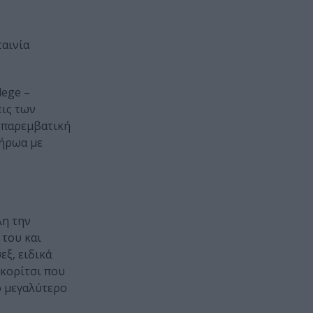
ταινία
lege –
εις των
ά παρεμβατική
 ήρωα με
λη την
 του και
εξ, ειδικά
 κορίτσι που
ο μεγαλύτερο