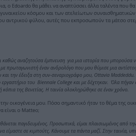
α, ο Edoardo θα μάθει να αναπτύσσει άλλα ταλέντα που θα
 γυναικείου κόσμου και των ατελείωτων συναισθηματικών
ς του αντρικού φύλου, αυτές που εκπροσωπούν τα μάτσο στ
και καθώς αναζητούσα έμπνευση για μια ιστορία που μπορούσα ν
pi με πρωταγωνιστή έναν ανδρολόγο που μου θύμισε μια αντίστ
ου και την έδειξα στη συν-σεναριογράφο μου, Ottavia Maddeddu
ο εργαστήριο του Biennale College και με δέχτηκαν. Όλα πήγαν
ή κόπια της Βενετίας. Η ταινία ολοκληρώθηκε σε έναν χρόνο.
Στην οικογένεια μου. Πόσο σημαντικό ήταν το θέμα της οικ
α είναι ο Matteo;
άνεται παγιδευμένος. Προσωπικά, είμαι πλαισιωμένος από την
α είμαστε σε κιμπούτς. Κάνουμε τα πάντα μαζί. Στην ταινία, υπ