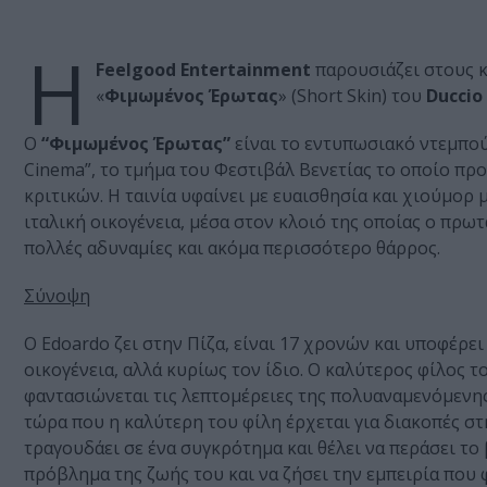
Η
Feelgood
Entertainment
παρουσιάζει στους 
«
Φιμωμένος Έρωτας
» (Short Skin) του
Duccio 
Ο
“Φιμωμένος Έρωτας”
είναι το εντυπωσιακό ντεμπο
Cinema”, το τμήμα του Φεστιβάλ Βενετίας το οποίο προ
κριτικών. Η ταινία υφαίνει με ευαισθησία και χιούμορ
ιταλική οικογένεια, μέσα στον κλοιό της οποίας ο πρ
πολλές αδυναμίες και ακόμα περισσότερο θάρρος.
Σύνοψη
Ο Edoardo ζει στην Πίζα, είναι 17 χρονών και υποφέρε
οικογένεια, αλλά κυρίως τον ίδιο. Ο καλύτερος φίλος τ
φαντασιώνεται τις λεπτομέρειες της πολυαναμενόμενης α
τώρα που η καλύτερη του φίλη έρχεται για διακοπές στην
τραγουδάει σε ένα συγκρότημα και θέλει να περάσει το 
πρόβλημα της ζωής του και να ζήσει την εμπειρία που 