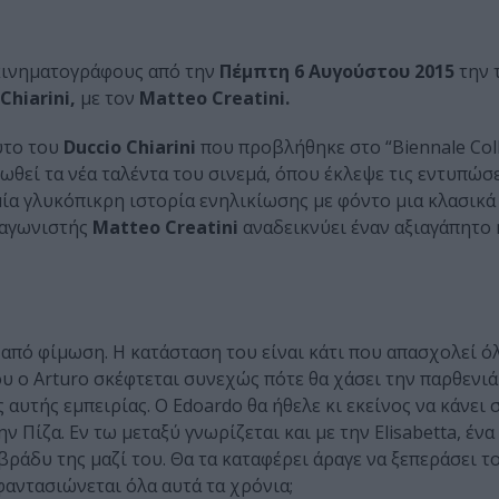
κινηματογράφους από την
Πέμπτη 6 Αυγούστου 2015
την 
Chiarini,
με τον
Matteo Creatini.
ύτο του
Duccio Chiarini
που προβλήθηκε στο “Biennale Col
ωθεί τα νέα ταλέντα του σινεμά, όπου έκλεψε τις εντυπώσ
 μία γλυκόπικρη ιστορία ενηλικίωσης με φόντο μια κλασικ
ωταγωνιστής
Matteo Creatini
αναδεικνύει έναν αξιαγάπητο
ι από φίμωση. Η κατάσταση του είναι κάτι που απασχολεί ό
ου ο Arturo σκέφτεται συνεχώς πότε θα χάσει την παρθενιά
υτής εμπειρίας. Ο Edoardo θα ήθελε κι εκείνος να κάνει σ
 Πίζα. Εν τω μεταξύ γνωρίζεται και με την Elisabetta, ένα
βράδυ της μαζί του. Θα τα καταφέρει άραγε να ξεπεράσει τ
φαντασιώνεται όλα αυτά τα χρόνια;