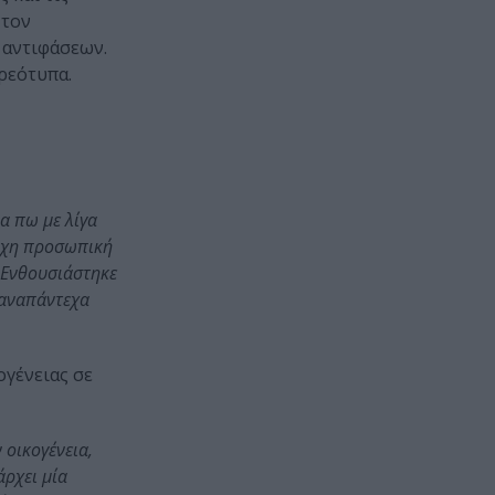
 τον
 αντιφάσεων.
ερεότυπα.
α πω με λίγα
οιχη προσωπική
. Ενθουσιάστηκε
 αναπάντεχα
ογένειας σε
 οικογένεια,
άρχει μία