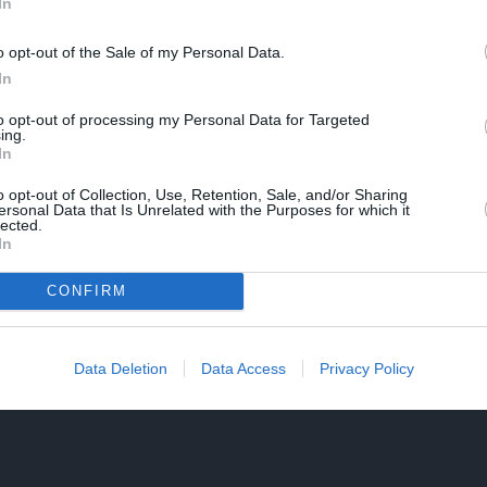
In
o opt-out of the Sale of my Personal Data.
In
anza
to opt-out of processing my Personal Data for Targeted
ing.
e Crestacci, Nicola Nocchi, Miriana Raschilla, Bianca C
In
 Crisula Stafida
o opt-out of Collection, Use, Retention, Sale, and/or Sharing
ersonal Data that Is Unrelated with the Purposes for which it
lected.
In
CONFIRM
Data Deletion
Data Access
Privacy Policy