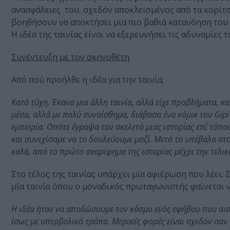
ανασφάλειες του, σχεδόν αποκλεισμένος από τα κορίτσι
βοηθήσουν να αποκτήσει μια πιο βαθιά κατανόηση του
Η ιδέα της ταινίας είναι να εξερευνήσει τις αδυναμίε
Συνέντευξη με τον σκηνοθέτη
Από πού προήλθε η ιδέα για την ταινία;
Κατά τύχη. Έκανα μια άλλη ταινία, αλλά είχε προβλήματα, 
μέσα, αλλά με πολύ συναίσθημα, διάβασα ένα κόμικ του Gi
εμπειρία. Οπότε έγραψα τον σκελετό μιας ιστορίας επί τόπ
και συνεχίσαμε να το δουλεύουμε μαζί. Μετά το υπέβαλα στ
καλά, από το πρώτο σκαρίφημα της ιστορίας μέχρι την τελικ
Στο τέλος της ταινίας υπάρχει μία αφιέρωση που λέει: 
μία ταινία όπου ο μοναδικός πρωταγωνιστής φαίνεται ν
Η ιδέα ήταν να αποδώσουμε τον κόσμο ενός εφήβου που αισθ
ίσως με υπερβολικό τρόπο. Μερικές φορές είναι σχεδόν σαν ν