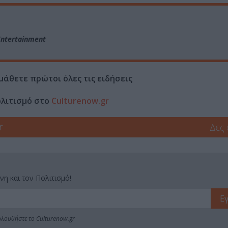
Entertainment
μάθετε πρώτοι όλες τις ειδήσεις
ολιτισμό στο
Culturenow.gr
r
Δες
νη και τον Πολιτισμό!
λουθήστε το Culturenow.gr