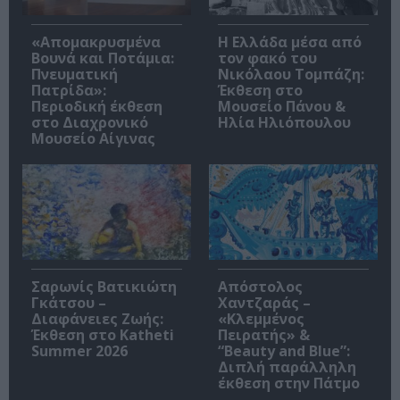
«Απομακρυσμένα
Η Ελλάδα μέσα από
Βουνά και Ποτάμια:
τον φακό του
Πνευματική
Νικόλαου Τομπάζη:
Πατρίδα»:
Έκθεση στο
Περιοδική έκθεση
Μουσείο Πάνου &
στο Διαχρονικό
Ηλία Ηλιόπουλου
Μουσείο Αίγινας
Σαρωνίς Βατικιώτη
Απόστολος
Γκάτσου –
Χαντζαράς –
Διαφάνειες Ζωής:
«Κλεμμένος
Έκθεση στο Katheti
Πειρατής» &
Summer 2026
“Beauty and Blue”:
Διπλή παράλληλη
έκθεση στην Πάτμο