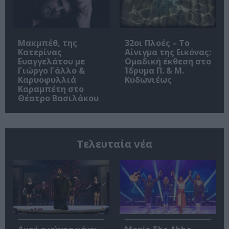
Μακμπέθ, της
32οι Πλοές – Το
Κατερίνας
Αίνιγμα της Εικόνας:
Ευαγγελάτου με
Ομαδική έκθεση στο
Γιώργο Γάλλο &
Ίδρυμα Π. & Μ.
Καρυοφυλλιά
Κυδωνιέως
Καραμπέτη στο
Θέατρο Βασιλάκου
Τελευταία νέα