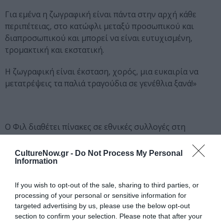
Για εμένα η ζωγραφική είναι πάντα στην αρχή κάθε
περιπέτειας, στο κατώφλι μεταξύ προσωπικού και
διαπροσωπικού και μπορεί να είναι ευτυχισμένη,
τρομακτική και εκστατική.
Η ζωγραφική είναι έκσταση, χορός, μια ευκαιρία να
μετατρέψεις τα παλιά τραγούδια σε γενέθλια ξανά!»
Ο Φιλ διαθέτει πίνακες σε εθνικές συλλογές στη
Βρετανία και έχει εκθέσει τα έργα του διεθνώς τις
τελευταίες δεκαετίες. Επίσης έχει ενεργό ρόλο σε
CultureNow.gr -
Do Not Process My Personal
Information
μουσικές και εικαστικές πρωτοβουλίες στον
εκπαιδευτικό και κοινωνικό χώρο της Κύπρου και του
Ηνωμένου Βασιλείου. Ως τραγουδοποιός έχει
If you wish to opt-out of the sale, sharing to third parties, or
processing of your personal or sensitive information for
κυκλοφορήσει 5 δίσκους και θα παίξει μουσική μαζί με
targeted advertising by us, please use the below opt-out
την Άννα Γρηγορίου στον Κήπο των Τροβαδούρων στο
section to confirm your selection. Please note that after your