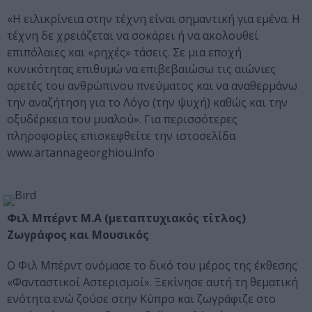
«Η ειλικρίνεια στην τέχνη είναι σημαντική για εμένα. Η
τέχνη δε χρειάζεται να σοκάρει ή να ακολουθεί
επιπόλαιες και «ρηχές» τάσεις. Σε μια εποχή
κυνικότητας επιθυμώ να επιβεβαιώσω τις αιώνιες
αρετές του ανθρώπινου πνεύματος και να αναθερμάνω
την αναζήτηση για το Λόγο (την ψυχή) καθώς και την
οξυδέρκεια του μυαλού». Για περισσότερες
πληροφορίες επισκεφθείτε την ιστοσελίδα
www
.
artannageorghiou
.
info
Φιλ Μπέρντ
M
.
A
(μεταπτυχιακός τίτλος)
Ζωγράφος και Μουσικός
Ο Φιλ Μπέρντ ονόμασε το δικό του μέρος της έκθεσης
«Φανταστικοί Αστερισμοί». Ξεκίνησε αυτή τη θεματική
ενότητα ενώ ζούσε στην Κύπρο και ζωγράφιζε στο