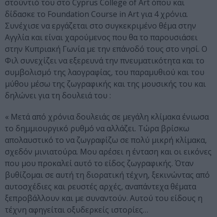
στούντιό του στο
Cyprus
College
of
Art
όπου και
δίδασκε το
Foundation
Course
in
Art
για 4 χρόνια.
Συνέχισε να εργάζεται στο συγκεκριμένο θέμα στην
Αγγλία και είναι χαρούμενος που θα το παρουσιάσει
στην Κυπριακή Γωνία με την επάνοδό τους στο νησί. Ο
Φιλ συνεχίζει να εξερευνά την πνευματικότητα και το
συμβολισμό της λαογραφίας, του παραμυθιού και του
μύθου μέσω της ζωγραφικής και της μουσικής του και
δηλώνει για τη δουλειά του :
« Μετά από χρόνια δουλειάς σε μεγάλη κλίμακα ένιωσα
το δημμιουργικό ρυθμό να αλλάζει. Τώρα βρίσκω
απολαυστικό το να ζωγραφίζω σε πολύ μικρή κλίμακα,
σχεδόν μινιατούρα. Μου αρέσει η ένταση και οι εικόνες
που μου προκαλεί αυτό το είδος ζωγραφικής. Όταν
βυθίζομαι σε αυτή τη διορατική τέχνη, ξεκινώντας από
αυτοσχέδιες και ρευστές αρχές, αναπάντεχα θέματα
ξεπροβάλλουν και με συναντούν. Αυτού του είδους η
τέχνη αφηγείται οξυδερκείς ιστορίες…