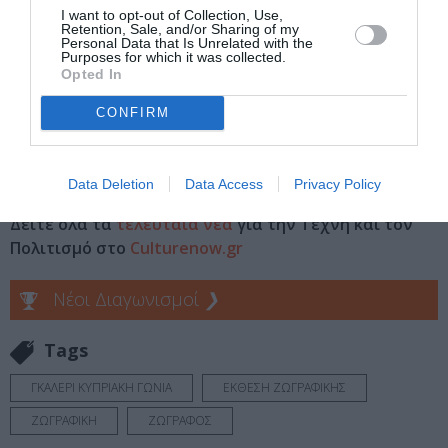
I want to opt-out of Collection, Use,
Retention, Sale, and/or Sharing of my
Ημερομηνία:
17 Σεπτεμβρίου-5 Οκτωβρίου 2013
Personal Data that Is Unrelated with the
Purposes for which it was collected.
Opted In
Πληροφορίες:
+357 24 621109
CONFIRM
Ακολουθήστε το Culturenow.gr στο
Google News
και
μάθετε πρώτοι όλες τις ειδήσεις
Data Deletion
Data Access
Privacy Policy
Δείτε όλα τα
τελευταία νέα
για την Τέχνη και τον
Πολιτισμό στο
Culturenow.gr
Νέοι Διαγωνισμοί
❯
Tags
ΓΚΑΛΕΡΙ ΚΥΠΡΙΑΚΗ ΓΩΝΙΑ
ΕΚΘΕΣΗ ΖΩΓΡΑΦΙΚΗΣ
ΖΩΓΡΑΦΙΚΗ
ΖΩΓΡΑΦΟΣ