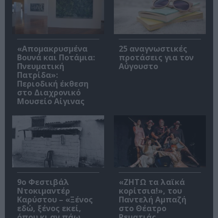
«Απομακρυσμένα
25 αναγνωστικές
Βουνά και Ποτάμια:
προτάσεις για τον
Πνευματική
Αύγουστο
Πατρίδα»:
Περιοδική έκθεση
στο Διαχρονικό
Μουσείο Αίγινας
9ο Φεστιβάλ
«ΖΗΤΩ τα λαϊκά
Ντοκιμαντέρ
κορίτσια!», του
Καρύστου – «Ξένος
Παντελή Αμπαζή
εδώ, ξένος εκεί,
στο Θέατρο
όπου κι αν πάω
Ρεματιάς