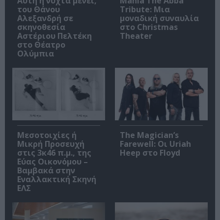
Αυτή η νύχτα μένει,
Mania The Abba
του Θάνου
Tribute: Μια
Αλεξανδρή σε
μοναδική συναυλία
σκηνοθεσία
στο Christmas
Αστέριου Πελτέκη
Theater
στο Θέατρο
Ολύμπια
Μεσοτοιχίες ή
The Magician’s
Μικρή Προσευχή
Farewell: Οι Uriah
στις 3κ46 π.μ., της
Heep στο Floyd
Εύας Οικονόμου –
Βαμβακά στην
Εναλλακτική Σκηνή
ΕΛΣ