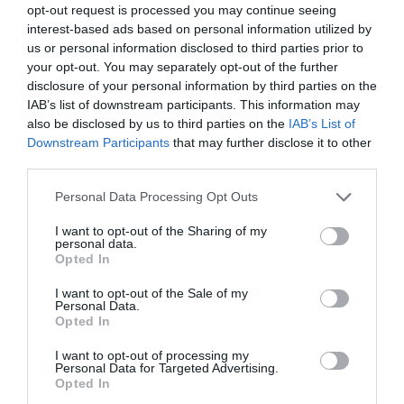
Ινστιτούτο Κορνάρου στη Λάρνακα το Σεπτέμβρη (η
opt-out request is processed you may continue seeing
ημερομηνία θα ανακοινωθεί σύντομα), καθώς και στην
interest-based ads based on personal information utilized by
Κυπριακή Γωνία στις 17 Σεπτεμβρίου.
us or personal information disclosed to third parties prior to
your opt-out. You may separately opt-out of the further
disclosure of your personal information by third parties on the
IAB’s list of downstream participants. This information may
Μπορείτε να ακούσετε τη μουσική του Φιλ και της
also be disclosed by us to third parties on the
IAB’s List of
Downstream Participants
that may further disclose it to other
Άννας και να μάθετε περισσότερα για το εργαστήρι τους
third parties.
στην ιστοσελίδα
www
.
troubadoursgarden
.
wix
.
com
/
music
Personal Data Processing Opt Outs
I want to opt-out of the Sharing of my
personal data.
Opted In
Μπορείτε επίσης να δείτε ζωγραφική του Φιλ στην
ιστοσελίδα
www
.
artmusephilbird
.
com
I want to opt-out of the Sale of my
Personal Data.
Opted In
Ταυτότητα
I want to opt-out of processing my
Personal Data for Targeted Advertising.
Τοποθεσία:
Γκαλερί Κυπριακή ΓωνιάΣταδίου 45, Λάρνακα,
Opted In
Κύπρος