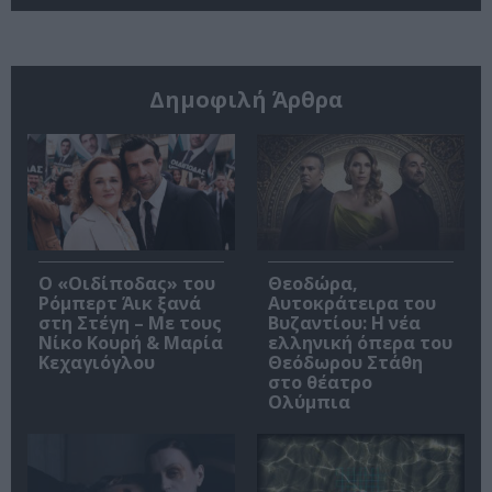
Δημοφιλή Άρθρα
O «Οιδίποδας» του
Θεοδώρα,
Ρόμπερτ Άικ ξανά
Αυτοκράτειρα του
στη Στέγη – Με τους
Βυζαντίου: Η νέα
Νίκο Κουρή & Μαρία
ελληνική όπερα του
Κεχαγιόγλου
Θεόδωρου Στάθη
στο θέατρο
Ολύμπια