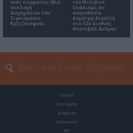
ενός πτώματος: Μια
του Ντέιβιντ
συλλογή
Ουάλιαμς σε
διηγημάτων του
σκηνοθεσία
Σιγκισμούντ
Δημήτρη Δεγαΐτη
Κρζιζανόφσκι
στο 12ο Διεθνές
Φεστιβάλ Άνδρου
Προφίλ
Οροι Χρήσης
Διαφήμιση
Επικοινωνία
RSS