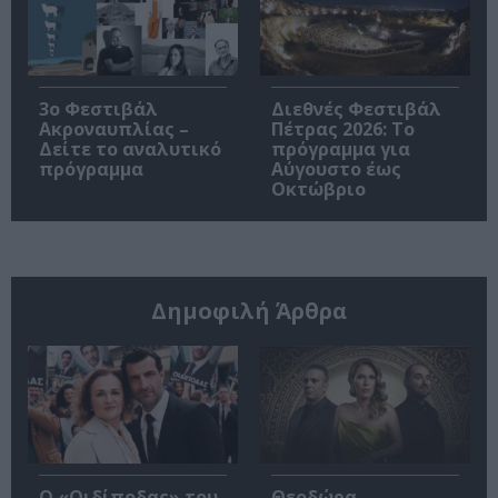
3ο Φεστιβάλ
Διεθνές Φεστιβάλ
Ακροναυπλίας –
Πέτρας 2026: Το
Δείτε το αναλυτικό
πρόγραμμα για
πρόγραμμα
Αύγουστο έως
Οκτώβριο
Δημοφιλή Άρθρα
O «Οιδίποδας» του
Θεοδώρα,