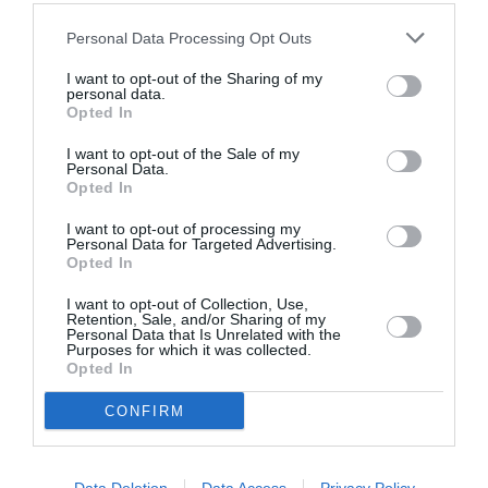
Ταυτότητα Εκδήλωσης
Personal Data Processing Opt Outs
Ημερομηνία:
I want to opt-out of the Sharing of my
18/08/2023
28/08/2023
Από:
Εως:
personal data.
Opted In
Τοποθεσία:
I want to opt-out of the Sale of my
Personal Data.
Καρλόβασι Σάμου | Doryssa Hotel, Πυθαγόρειο
Opted In
Eισιτήρια:
I want to opt-out of processing my
Personal Data for Targeted Advertising.
Είσοδος ελεύθερη
Opted In
I want to opt-out of Collection, Use,
Retention, Sale, and/or Sharing of my
Ακολουθήστε το Culturenow.gr στο
Google News
και
Personal Data that Is Unrelated with the
μάθετε πρώτοι όλες τις ειδήσεις
Purposes for which it was collected.
Opted In
Δείτε όλα τα
τελευταία νέα
για την Τέχνη και τον
CONFIRM
Πολιτισμό στο
Culturenow.gr
Νέοι Διαγωνισμοί
❯