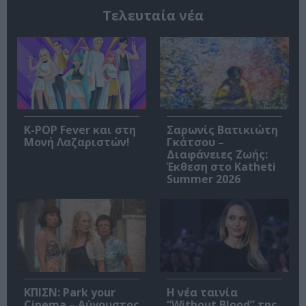
Τελευταία νέα
K-POP Fever και στη
Σαρωνίς Βατικιώτη
Μονή Λαζαριστών!
Γκάτσου –
Διαφάνειες Ζωής:
Έκθεση στο Katheti
Summer 2026
ΚΠΙΣΝ: Park your
Η νέα ταινία
Cinema – Αύγουστος
“Without Blood” της