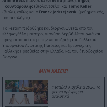
Arielle Beck
(πιάνο),
Karol Beffa
(πιάνο),
Δήμος
Γκουνταρούλης
(βιολοντσέλο) και
Tomo Keller
(βιολί), καθώς και ο
Franck Jedrzejewski
(μαθηματικός,
μουσικολόγος)
Το Festum π ιδρύθηκε και διοργανώνεται από τον
ελληνογάλλο μαέστρο, Διονύση Δερβή-Μπουρνιά και
πραγματοποιείται με την υποστήριξη του Γαλλικού
Υπουργείου Ανώτατης Παιδείας και Έρευνας, της
Γαλλικής Πρεσβείας στην Ελλάδα, και του ξενοδοχείου
Doryssa.
ΜΗΝ ΧΑΣΕΙΣ!
Φεστιβάλ Αισχύλεια 2026: Το
φετινό πρόγραμμα
αναλυτικά