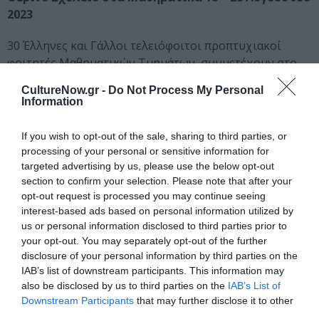
2023
30 Έλληνες και Γάλλοι τελειόφοιτοι προπτυχιακοί
φοιτητές Μαθηματικών Τμημάτων, συμμετέχουν στο
θερινό σχολείο που πραγματοποιείται από το Τμήμα
CultureNow.gr -
Do Not Process My Personal
Μαθηματικών του Πανεπιστημίου Αιγαίου σε
Information
συνεργασία με το Πανεπιστήμιο Paris-Saclay, LMO
(Mathematics Lab in Orsay).
If you wish to opt-out of the sale, sharing to third parties, or
processing of your personal or sensitive information for
Σκοπός του σχολείου είναι να αναδείξει τομείς των
targeted advertising by us, please use the below opt-out
μαθηματικών, που δημιουργούν γέφυρες, ενισχύοντας
section to confirm your selection. Please note that after your
την ιδέα της ενότητας της Μαθηματικής Επιστήμης.
opt-out request is processed you may continue seeing
interest-based ads based on personal information utilized by
us or personal information disclosed to third parties prior to
Οι διαλέξεις θα λάβουν χώρα στις εγκαταστάσεις του
your opt-out. You may separately opt-out of the further
Τμήματος Μαθηματικών του Πανεπιστημίου Αιγαίου
disclosure of your personal information by third parties on the
στο Καρλόβασι, παράλληλα με τις μουσικές εκδηλώσεις
IAB’s list of downstream participants. This information may
του Φεστιβάλ.
also be disclosed by us to third parties on the
IAB’s List of
Downstream Participants
that may further disclose it to other
third parties.