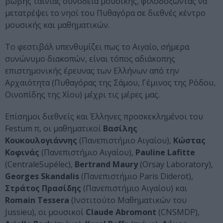
βωβής ταινίας συνοδεία μουσικής, φιλοδοξώντας να
μετατρέψει το νησί του Πυθαγόρα σε διεθνές κέντρο
μουσικής και μαθηματικών.
Το φεστιβάλ υπενθυμίζει πως το Αιγαίο, σήμερα
συνώνυμο διακοπών, είναι τόπος αδιάκοπης
επιστημονικής έρευνας των Ελλήνων από την
Αρχαιότητα (Πυθαγόρας της Σάμου, Γέμινος της Ρόδου,
Οινοπίδης της Χίου) μέχρι τις μέρες μας.
Επίσημοι διεθνείς και Έλληνες προσκεκλημένοι του
Festum π, οι μαθηματικοί
Βασίλης
Κουκουλογιάννης
(Πανεπιστήμιο Αιγαίου),
Κώστας
Κοφινάς
(Πανεπιστήμιο Αιγαίου),
Pauline Lafitte
(CentraleSupélec),
Bertrand Maury
(Orsay Laboratory),
Georges Skandalis
(Πανεπιστήμιο Paris Diderot),
Στράτος Πρασίδης
(Πανεπιστήμιο Αιγαίου) και
Romain Tessera
(Ινστιτούτο Μαθηματικών του
Jussieu), οι μουσικοί
Claude Abromont
(CNSMDP),