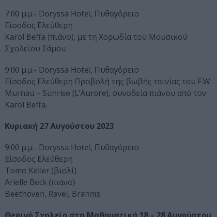
7:00 μ.μ.- Doryssa Hotel, Πυθαγόρειο
Είσοδος Ελεύθερη
Karol Beffa (πιάνο), με τη Χορωδία του Μουσικού
Σχολείου Σάμου
9:00 μ.μ.- Doryssa Hotel, Πυθαγόρειο
Είσοδος Ελεύθερη Προβολή της βωβής ταινίας του F.W.
Murnau – Sunrise (L’Aurore), συνοδεία πιάνου από τον
Karol Beffa.
Κυριακή 27 Αυγούστου 2023
9:00 μ.μ.- Doryssa Hotel, Πυθαγόρειο
Είσοδος Ελεύθερη
Tomo Keller (βιολί)
Arielle Beck (πιάνο)
Beethoven, Ravel, Brahms
Θερινό Σχολείο στα Μαθηματικά 18 – 28 Αυγούστου