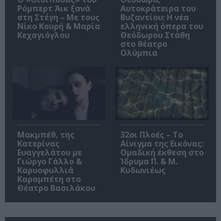
Ρόμπερτ Άικ ξανά
Αυτοκράτειρα του
στη Στέγη – Με τους
Βυζαντίου: Η νέα
Νίκο Κουρή & Μαρία
ελληνική όπερα του
Κεχαγιόγλου
Θεόδωρου Στάθη
στο θέατρο
Ολύμπια
Μακμπέθ, της
32οι Πλοές – Το
Κατερίνας
Αίνιγμα της Εικόνας:
Ευαγγελάτου με
Ομαδική έκθεση στο
Γιώργο Γάλλο &
Ίδρυμα Π. & Μ.
Καρυοφυλλιά
Κυδωνιέως
Καραμπέτη στο
Θέατρο Βασιλάκου