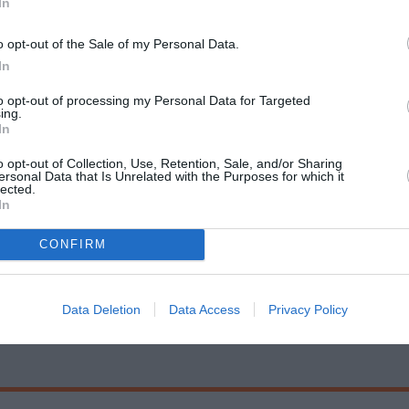
In
Άνοιξης
o opt-out of the Sale of my Personal Data.
In
to opt-out of processing my Personal Data for Targeted
Τοποθεσία:
ing.
In
Μέγαρο Μουσικής Αθηνών - Αίθουσα Χρήστος Λαμπ
Σοφίας & Κόκκαλη, Αθήνα
o opt-out of Collection, Use, Retention, Sale, and/or Sharing
ersonal Data that Is Unrelated with the Purposes for which it
lected.
Μέγαρο Μουσικής Αθηνών
In
CONFIRM
ύτεκνοι) | 16 € | 26 € | 34 € | 42 € | 52 € | 60 €
κδηλώσεις και πάνω: - 25%
Data Deletion
Data Access
Privacy Policy