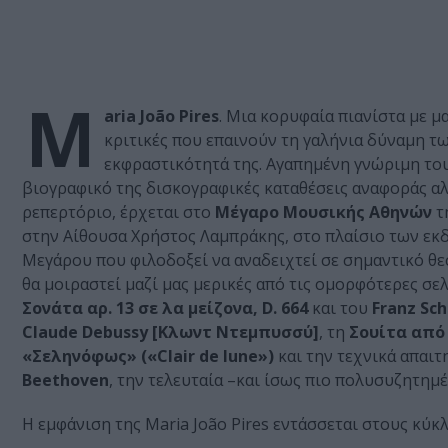
M
aria João Pires
. Μια κορυφαία πιανίστα με 
κριτικές που επαινούν τη γαλήνια δύναμη τω
εκφραστικότητά της. Αγαπημένη γνώριμη του
βιογραφικό της δισκογραφικές καταθέσεις αναφοράς αλ
ρεπερτόριο, έρχεται στο
Μέγαρο Μουσικής Αθηνών
τ
στην Αίθουσα Χρήστος Λαμπράκης, στο πλαίσιο των εκ
Μεγάρου που φιλοδοξεί να αναδειχτεί σε σημαντικό θεσ
θα μοιραστεί μαζί μας μερικές από τις ομορφότερες σε
Σονάτα αρ. 13 σε λα μείζονα, D. 664
και του
Franz Sc
Claude Debussy [Κλωντ Ντεμπυσσύ]
, τη
Σουίτα από
«Σεληνόφως» («Clair de lune»)
και την τεχνικά απαιτ
Beethoven
, την τελευταία –και ίσως πιο πολυσυζητη
Η εμφάνιση της Maria João Pires εντάσσεται στους κύ