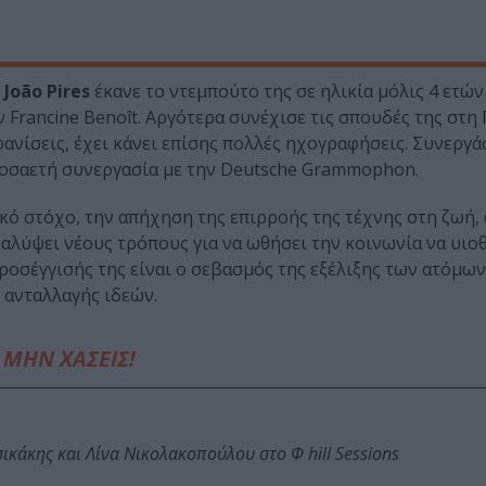
 João Pires
έκανε το ντεμπούτο της σε ηλικία μόλις 4 ετών
 Francine Benoît. Αργότερα συνέχισε τις σπουδές της στη 
μφανίσεις, έχει κάνει επίσης πολλές ηχογραφήσεις. Συνεργά
εικoσαετή συνεργασία με την Deutsche Grammophon.
κό στόχο, την απήχηση της επιρροής της τέχνης στη ζωή,
αλύψει νέους τρόπους για να ωθήσει την κοινωνία να υιο
ροσέγγισής της είναι ο σεβασμός της εξέλιξης των ατόμων
 ανταλλαγής ιδεών.
ΜΗΝ ΧΑΣΕΙΣ!
κάκης και Λίνα Νικολακοπούλου στο Φ hill Sessions