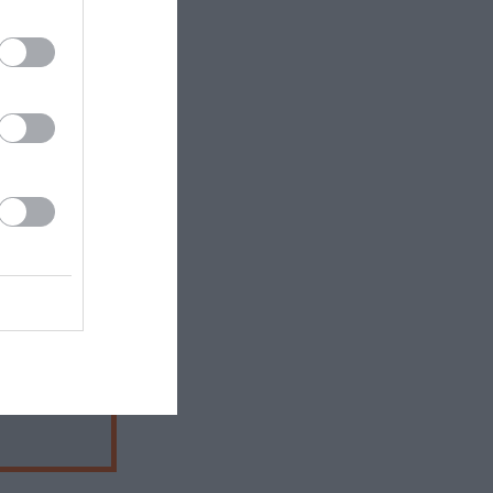
ράκης, Βασ.