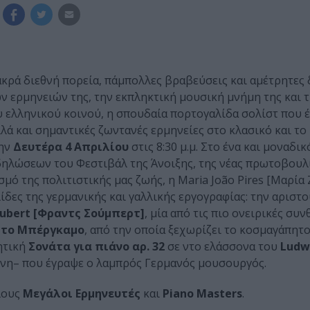
μακρά διεθνή πορεία, πάμπολλες βραβεύσεις και αμέτρητες
ν ερμηνειών της, την εκπληκτική μουσική μνήμη της και 
 ελληνικού κοινού, η σπουδαία πορτογαλίδα σολίστ που έ
λά και σημαντικές ζωντανές ερμηνείες στο κλασικό και το
ην
Δευτέρα 4 Απριλίου
στις 8:30 μ.μ. Στο ένα και μοναδικ
δηλώσεων του Φεστιβάλ της Άνοιξης, της νέας πρωτοβουλ
μό της πολιτιστικής μας ζωής, η Maria João Pires [Μαρία 
λίδες της γερμανικής και γαλλικής εργογραφίας: την αριστ
hubert [Φραντς Σούμπερτ]
, μία από τις πιο ονειρικές συν
 το Μπέργκαμο
, από την οποία ξεχωρίζει το κοσμαγάπητ
ητική
Σονάτα για πιάνο αρ. 32
σε ντο ελάσσονα του
Ludw
μένη– που έγραψε ο λαμπρός Γερμανός μουσουργός.
κλους
Μεγάλοι Ερμηνευτές
και
Piano Masters
.