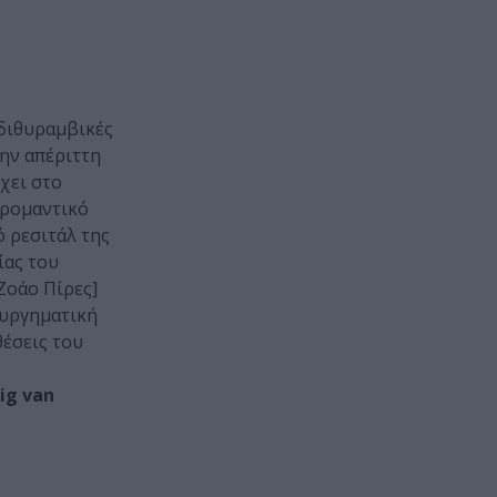
 διθυραμβικές
την απέριττη
χει στο
 ρομαντικό
ό ρεσιτάλ της
ίας του
Ζοάο Πίρες]
ουργηματική
θέσεις του
ο
ig van