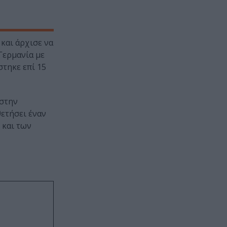
 και άρχισε να
Γερμανία με
στηκε επί 15
 στην
θετήσει έναν
 και των