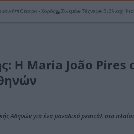
υσική
Θέατρο - Χορός
Σινεμά
Τέχνες
Βιβλίο
Φεσ
: Η Maria João Pires 
θηνών
κής Αθηνών για ένα μοναδικό ρεσιτάλ στο πλαίσι