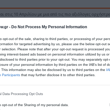
ι στις 10 Απριλίου με μια από τις πιο αξιόλογες ορχήστ
, που έρχεται στην Αθήνα για να μας μυήσει στον ιδιότυπ
ση 100 ετών από τη γέννηση του μεγάλου αρχιτέκτονα των
w.gr -
Do Not Process My Personal Information
enakis.org) για τον διεθνή εορτασμό των 100 χρόνων από τ
stival κλείνει με το σπουδαιότερο χορευτικό γεγονός της 
to opt-out of the sale, sharing to third parties, or processing of your per
m Dance Company, της ομάδας που δημιούργησε η ιέρεια το
formation for targeted advertising by us, please use the below opt-out s
χρόνια πρωτοποριακής δημιουργίας και έχει εμφανιστεί σ
r selection. Please note that after your opt-out request is processed y
eing interest-based ads based on personal information utilized by us or
α θεατές. Οι χορευτές του εμβληματικού συγκροτήματος 
disclosed to third parties prior to your opt-out. You may separately opt-
 Canticle for Innocent Comedians [Άσμα για αθώους κωμω
losure of your personal information by third parties on the IAB’s list of
. This information may also be disclosed by us to third parties on the
IA
Participants
that may further disclose it to other third parties.
οστασίας.
l Data Processing Opt Outs
o opt-out of the Sharing of my personal data.