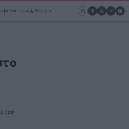
τιβάλ
Παιδί
Θέματα
στο
ο του