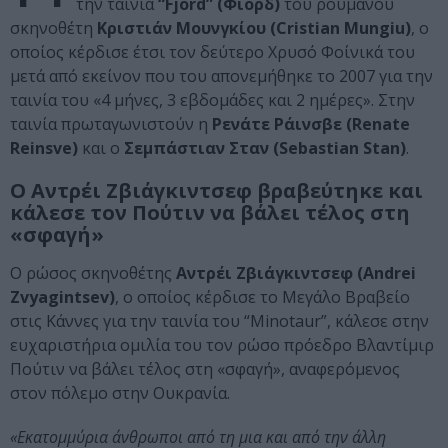
την ταινία
“Fjord” (Φιορδ)
του ρουμάνου
σκηνοθέτη
Κριστιάν Μουνγκίου (Cristian Mungiu)
, ο
οποίος κέρδισε έτσι τον δεύτερο Χρυσό Φοίνικά του
μετά από εκείνον που του απονεμήθηκε το 2007 για την
ταινία του «4 μήνες, 3 εβδομάδες και 2 ημέρες». Στην
ταινία πρωταγωνιστούν η
Ρενάτε Ράινσβε (Renate
Reinsve)
και ο
Σεμπάστιαν Σταν (Sebastian Stan)
.
Ο Αντρέι Ζβιάγκιντσεφ βραβεύτηκε και
κάλεσε τον Πούτιν να βάλει τέλος στη
«σφαγή»
Ο ρώσος σκηνοθέτης
Αντρέι Ζβιάγκιντσεφ (Andrei
Zvyagintsev)
, ο οποίος κέρδισε το Μεγάλο Βραβείο
στις Κάννες για την ταινία του “Minotaur”, κάλεσε στην
ευχαριστήρια ομιλία του τον ρώσο πρόεδρο Βλαντίμιρ
Πούτιν να βάλει τέλος στη «σφαγή», αναφερόμενος
στον πόλεμο στην Ουκρανία.
«Εκατομμύρια άνθρωποι από τη μια και από την άλλη