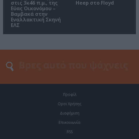
στις 3κ46 π.μ., της
Heep στο Floyd
Εύας Οικονόμου –
Βαμβακά στην
Εναλλακτική Σκηνή
ΕΛΣ
Προφίλ
Οροι Χρήσης
Διαφήμιση
Επικοινωνία
RSS