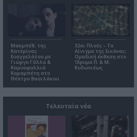
Μακμπέθ, της
32οι Πλοές – Το
Κατερίνας
Αίνιγμα της Εικόνας:
Ευαγγελάτου με
Ομαδική έκθεση στο
Γιώργο Γάλλο &
Ίδρυμα Π. & Μ.
Καρυοφυλλιά
Κυδωνιέως
Καραμπέτη στο
Θέατρο Βασιλάκου
Τελευταία νέα