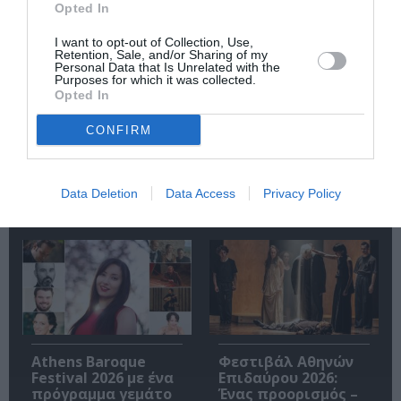
Opted In
I want to opt-out of Collection, Use,
Retention, Sale, and/or Sharing of my
Personal Data that Is Unrelated with the
Purposes for which it was collected.
Opted In
CONFIRM
9ο Φεστιβάλ
Έρχεται το 5ο
Ντοκιμαντέρ
Διεθνές Φεστιβάλ
Καρύστου – «Ξένος
Κινηματογράφου
εδώ, ξένος εκεί,
Κεφαλονιάς
Data Deletion
Data Access
Privacy Policy
όπου κι αν πάω
«Κύματα»
ξένος»
Athens Baroque
Φεστιβάλ Αθηνών
Festival 2026 με ένα
Επιδαύρου 2026:
πρόγραμμα γεμάτο
Ένας προορισμός –