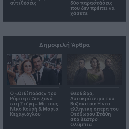
αντιθέσεις
δύο παραστάσεις
που δεν πρέπει να
χάσετε
Δημοφιλή Άρθρα
O «Οιδίποδας» του
Θεοδώρα,
Ρόμπερτ Άικ ξανά
Αυτοκράτειρα του
στη Στέγη – Με τους
Βυζαντίου: Η νέα
Νίκο Κουρή & Μαρία
ελληνική όπερα του
Κεχαγιόγλου
Θεόδωρου Στάθη
στο θέατρο
Ολύμπια