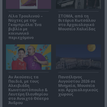
Λίλα Τρουλινού –
ΣΤΟΜΑ, από τη
Νύχτες με την
Βιτόρια Κωτσάλου
Γκαμπριέλα: Ένα
στο Αρχαιολογικό
βιβλίο με
Μουσείο Χαλκίδας
κοινωνικό
περιεχόμενο
Αν Ακούσεις τα
Πανσέληνος
Παιδιά, με τους
Αυγούστου 2026 σε
Αλκιβιάδη
Μνημεία, Μουσεία
Κωνσταντόπουλο &
και Αρχαιολογικούς
Λευτέρη Ελευθερίου
χώρους
στο Ανοιχτό Θέατρο
Άνδρου