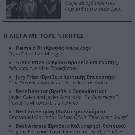
Θωμά Μοσχόπουλο στο
Αρχαίο Θέατρο Επιδαύρου
Η ΛΙΣΤΑ ΜΕ ΤΟΥΣ ΝΙΚΗΤΕΣ
Palme d’Or (Χρυσός Φοίνικας)
“Fjord”,
Cristian Mungiu
Grand Prize (Μεγάλο Βραβείο Επιτροπής)
“Minotaur”,
Andreï Zvyagintsev
Jury Prize (Βραβείο Κριτικής Επιτροπής)
“The Dreamed Adventure”
, Valeska Grisebach
Best Director (Βραβείο Σκηνοθεσίας)
Javier Calvo and Javier Ambrossi,
“La Bola Negra”
Paweł Pawlikowski,
“Fatherland”
Best Screenplay (Καλύτερο Σενάριο)
Emmanuel Marre for
“A Man Of His Time (Notre Salut)”
Best Actress (Βραβείο Καλύτερης Ηθοποιού)
Virginie Efira and Tao Okamoto for
“All Of A Sudden”