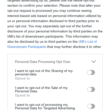
Tags
targeted advertising by us, please use the below opt-out
section to confirm your selection. Please note that after your
ΒΡΑΒΕΙΑ
ΚΙΝΗΜΑΤΟΓΡΑΦΙΚΑ ΦΕΣΤΙΒΑΛ
opt-out request is processed you may continue seeing
interest-based ads based on personal information utilized by
ΞΕΝΕΣ ΤΑΙΝΙΕΣ
ΦΕΣΤΙΒΑΛ ΚΑΝΝΩΝ
us or personal information disclosed to third parties prior to
your opt-out. You may separately opt-out of the further
disclosure of your personal information by third parties on the
Newsletter
IAB’s list of downstream participants. This information may
Κάθε βδομάδα στο e-mail σας τα τελευταία νέα για
also be disclosed by us to third parties on the
IAB’s List of
την Τέχνη και τον Πολιτισμό!
Downstream Participants
that may further disclose it to other
third parties.
Personal Data Processing Opt Outs
I want to opt-out of the Sharing of my
personal data.
Ακολουθήστε το Culturenow.gr
Opted In
I want to opt-out of the Sale of my
Personal Data.
Opted In
Σχετικά Άρθρα
I want to opt-out of processing my
Personal Data for Targeted Advertising.