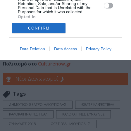
Retention, Sale, and/or Sharing of my
Personal Data that Is Unrelated with the
Πληροφορίες / Κρατήσεις:
Purposes for which it was collected.
Opted In
Τηλ.: 210 9940699 |
www.politismos-ilioupoli.gr
CONFIRM
Ακολουθήστε το Culturenow.gr στο
Google News
και
μάθετε πρώτοι όλες τις ειδήσεις
Data Deletion
Data Access
Privacy Policy
Δείτε όλα τα
τελευταία νέα
για την Τέχνη και τον
Πολιτισμό στο
Culturenow.gr
Νέοι Διαγωνισμοί
❯
Tags
ΔΗΜΟΤΙΚΟ ΘΕΑΤΡΟ ΗΛΙΟΥΠΟΛΗΣ
ΘΕΑΤΡΙΚΑ ΦΕΣΤΙΒΑΛ
ΚΑΛΟΚΑΙΡΙΝΑ ΦΕΣΤΙΒΑΛ
ΚΑΛΟΚΑΙΡΙΝΕΣ ΣΥΝΑΥΛΙΕΣ
ΣΥΝΑΥΛΙΕΣ 2018
ΦΕΣΤΙΒΑΛ ΗΛΙΟΥΠΟΛΗΣ