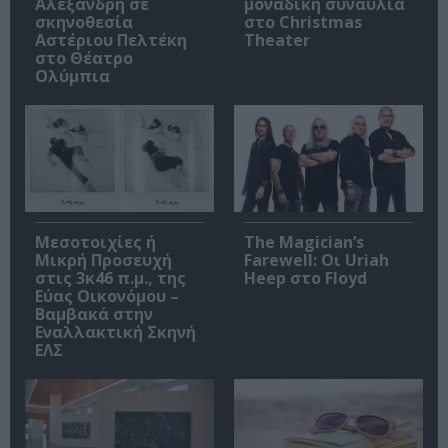
Αλεξανδρή σε
μοναδική συναυλία
σκηνοθεσία
στο Christmas
Αστέριου Πελτέκη
Theater
στο Θέατρο
Ολύμπια
Μεσοτοιχίες ή
The Magician’s
Μικρή Προσευχή
Farewell: Οι Uriah
στις 3κ46 π.μ., της
Heep στο Floyd
Εύας Οικονόμου –
Βαμβακά στην
Εναλλακτική Σκηνή
ΕΛΣ