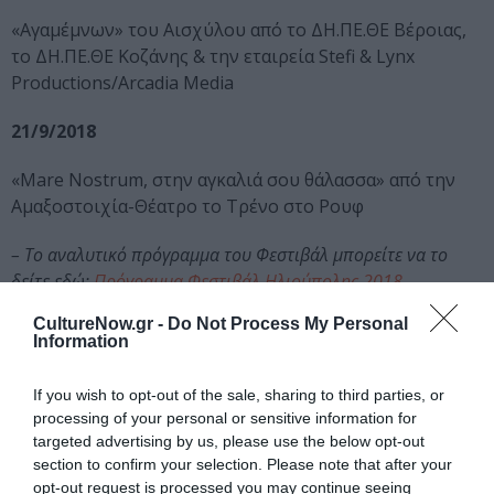
«Αγαμέμνων» του Αισχύλου από το ΔΗ.ΠΕ.ΘΕ Βέροιας,
το ΔΗ.ΠΕ.ΘΕ Κοζάνης & την εταιρεία Stefi & Lynx
Productions/Arcadia Media
21/9/2018
«Mare Nostrum, στην αγκαλιά σου θάλασσα» από την
Αμαξοστοιχία-Θέατρο το Τρένο στο Ρουφ
– Το αναλυτικό πρόγραμμα του Φεστιβάλ μπορείτε να το
δείτε εδώ:
Πρόγραμμα Φεστιβάλ Ηλιούπολης 2018
CultureNow.gr -
Do Not Process My Personal
Ταυτότητα Εκδήλωσης
Information
Ημερομηνία:
If you wish to opt-out of the sale, sharing to third parties, or
processing of your personal or sensitive information for
27/08/2018
29/08/2018
31/08/2018
targeted advertising by us, please use the below opt-out
section to confirm your selection. Please note that after your
03/09/2018
05/09/2018
06/09/2018
opt-out request is processed you may continue seeing