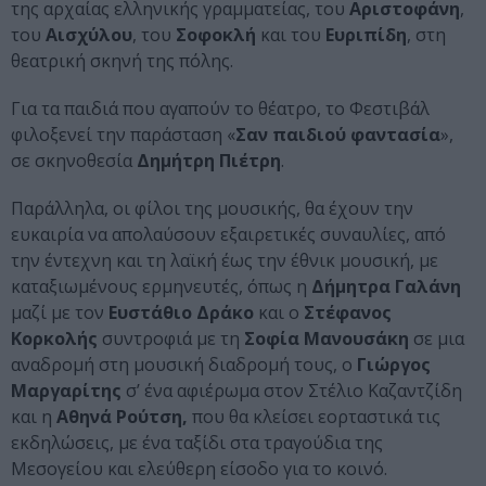
της αρχαίας ελληνικής γραμματείας, του
Αριστοφάνη
,
του
Αισχύλου
, του
Σοφοκλή
και του
Ευριπίδη
, στη
θεατρική σκηνή της πόλης.
Για τα παιδιά που αγαπούν το θέατρο, το Φεστιβάλ
φιλοξενεί την παράσταση «
Σαν παιδιού φαντασία
»,
σε σκηνοθεσία
Δημήτρη Πιέτρη
.
Παράλληλα, οι φίλοι της μουσικής, θα έχουν την
ευκαιρία να απολαύσουν εξαιρετικές συναυλίες, από
την έντεχνη και τη λαϊκή έως την έθνικ μουσική, με
καταξιωμένους ερμηνευτές, όπως η
Δήμητρα Γαλάνη
μαζί με τον
Ευστάθιο Δράκο
και ο
Στέφανος
Κορκολής
συντροφιά με τη
Σοφία Μανουσάκη
σε μια
αναδρομή στη μουσική διαδρομή τους, ο
Γιώργος
Μαργαρίτης
σ’ ένα αφιέρωμα στον Στέλιο Καζαντζίδη
και η
Αθηνά Ρούτση,
που θα κλείσει εορταστικά τις
εκδηλώσεις, με ένα ταξίδι στα τραγούδια της
Μεσογείου και ελεύθερη είσοδο για το κοινό.