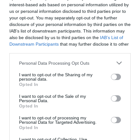
interest-based ads based on personal information utilized by
07/09/2018
09/09/2018
10/09/2018
us or personal information disclosed to third parties prior to
your opt-out. You may separately opt-out of the further
12/09/2018
13/09/2018
15/09/2018
disclosure of your personal information by third parties on the
19/09/2018
21/09/2018
IAB’s list of downstream participants. This information may
also be disclosed by us to third parties on the
IAB’s List of
Downstream Participants
that may further disclose it to other
Τοποθεσία:
third parties.
Δημοτικό Θέατρο Ηλιούπολης «Δημήτρης Κιντής»,
Personal Data Processing Opt Outs
Γαρδίκη & Σμόλικα, Ηλιούπολη
I want to opt-out of the Sharing of my
Δημοτικό Θέατρο Ηλιούπολης “Δημήτρης Κιντής”
personal data.
Opted In
Προπώληση:
I want to opt-out of the Sale of my
Personal Data.
Από την Τετάρτη 23 Αυγούστου στο βιβλιοπωλείο
Opted In
«Περί Βιβλίου» (Ελ. Βενιζέλου 138, 210 9946717), από
Δευτέρα έως Σάββατο, ώρες καταστημάτων | Το ταμείο
I want to opt-out of processing my
Personal Data for Targeted Advertising.
του Δημοτικού Θεάτρου Ηλιούπολης «Δ. Κιντής» θα
Opted In
είναι ανοιχτό, αποκλειστικά τις ημέρες των
εκδηλώσεων, από τις 19:30.
I want to opt-out of Collection, Use,