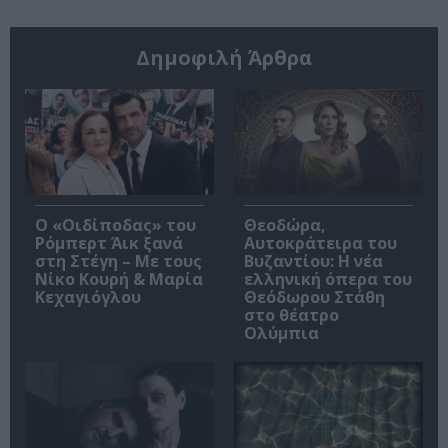
Δημοφιλή Άρθρα
O «Οιδίποδας» του
Θεοδώρα,
Ρόμπερτ Άικ ξανά
Αυτοκράτειρα του
στη Στέγη – Με τους
Βυζαντίου: Η νέα
Νίκο Κουρή & Μαρία
ελληνική όπερα του
Κεχαγιόγλου
Θεόδωρου Στάθη
στο θέατρο
Ολύμπια