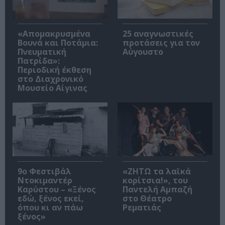
«Απομακρυσμένα
25 αναγνωστικές
Βουνά και Ποτάμια:
προτάσεις για τον
Πνευματική
Αύγουστο
Πατρίδα»:
Περιοδική έκθεση
στο Διαχρονικό
Μουσείο Αίγινας
9ο Φεστιβάλ
«ΖΗΤΩ τα λαϊκά
Ντοκιμαντέρ
κορίτσια!», του
Καρύστου – «Ξένος
Παντελή Αμπαζή
εδώ, ξένος εκεί,
στο Θέατρο
όπου κι αν πάω
Ρεματιάς
ξένος»