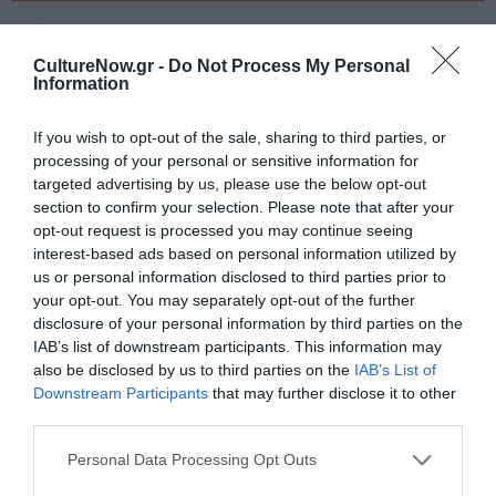
Tags
CultureNow.gr -
Do Not Process My Personal
ΑΝΑΚΟΙΝΩΣΕΙΣ
ΔΙΑΓΩΝΙΣΜΟΙ – ΑΚΡΟΑΣΕΙΣ
Information
ΚΩΣΤΑΣ ΓΑΚΗΣ
ΠΡΟΣΚΛΗΣΕΙΣ ΕΝΔΙΑΦΕΡΟΝΤΟΣ
If you wish to opt-out of the sale, sharing to third parties, or
ΦΕΣΤΙΒΑΛ ΗΛΙΟΥΠΟΛΗΣ
processing of your personal or sensitive information for
targeted advertising by us, please use the below opt-out
section to confirm your selection. Please note that after your
Newsletter
opt-out request is processed you may continue seeing
Κάθε βδομάδα στο e-mail σας τα τελευταία νέα για
interest-based ads based on personal information utilized by
την Τέχνη και τον Πολιτισμό!
us or personal information disclosed to third parties prior to
your opt-out. You may separately opt-out of the further
disclosure of your personal information by third parties on the
IAB’s list of downstream participants. This information may
also be disclosed by us to third parties on the
IAB’s List of
Downstream Participants
that may further disclose it to other
Ακολουθήστε το Culturenow.gr
third parties.
Personal Data Processing Opt Outs