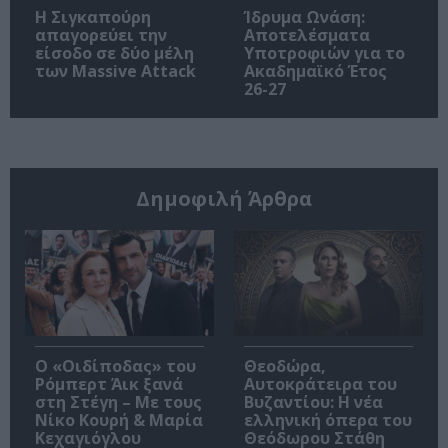
Η Σιγκαπούρη
Ίδρυμα Ωνάση:
απαγορεύει την
Αποτελέσματα
είσοδο σε δύο μέλη
Υποτροφιών για το
των Massive Attack
Ακαδημαϊκό Έτος
26-27
Δημοφιλή Άρθρα
O «Οιδίποδας» του
Θεοδώρα,
Ρόμπερτ Άικ ξανά
Αυτοκράτειρα του
στη Στέγη – Με τους
Βυζαντίου: Η νέα
Νίκο Κουρή & Μαρία
ελληνική όπερα του
Κεχαγιόγλου
Θεόδωρου Στάθη