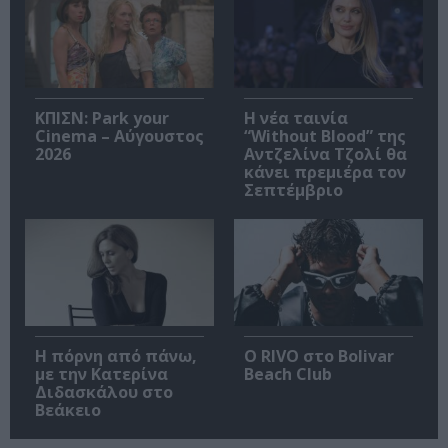
ΚΠΙΣΝ: Park your
Η νέα ταινία
Cinema – Αύγουστος
“Without Blood” της
2026
Αντζελίνα Τζολί θα
κάνει πρεμιέρα τον
Σεπτέμβριο
Η πόρνη από πάνω,
Ο RIVO στο Bolivar
με την Κατερίνα
Beach Club
Διδασκάλου στο
Βεάκειο