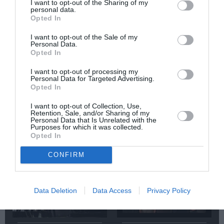
I want to opt-out of the Sharing of my
personal data.
Opted In
Σχετικά Άρθρα
I want to opt-out of the Sale of my
Personal Data.
Opted In
I want to opt-out of processing my
Personal Data for Targeted Advertising.
Opted In
Αρχαιολογικό
Ο Λάκης Χαλκιάς,
I want to opt-out of Collection, Use,
Μουσείο
σημαντικός
Retention, Sale, and/or Sharing of my
Personal Data that Is Unrelated with the
Θεσσαλονίκης: Στο
εκπρόσωπος της
Purposes for which it was collected.
φως της
μουσικής μας
Opted In
Αυγουστιάτικης
παράδοσης, πέθανε
Πανσελήνου
σε ηλικία 82 ετών
CONFIRM
Data Deletion
Data Access
Privacy Policy