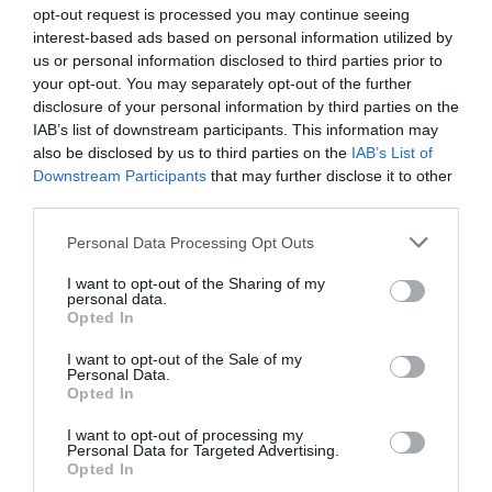
opt-out request is processed you may continue seeing
ONLINE ΠΑΡΑΣΤΑΣΕΙΣ
ΔΡΑΜΑΤΙΚΗ - ΚΟΙΝΩΝΙΚΗ
interest-based ads based on personal information utilized by
ΜΕΝΟΥΜΕ ΣΠΙΤΙ
ΝΤΟΚΙΜΑΝΤΕΡ - ΙΣΤΟΡΙΚΕΣ ΤΑΙΝΙΕΣ
us or personal information disclosed to third parties prior to
your opt-out. You may separately opt-out of the further
ΞΕΝΕΣ ΤΑΙΝΙΕΣ
disclosure of your personal information by third parties on the
IAB’s list of downstream participants. This information may
also be disclosed by us to third parties on the
IAB’s List of
Newsletter
Downstream Participants
that may further disclose it to other
Κάθε βδομάδα στο e-mail σας τα τελευταία νέα για
third parties.
την Τέχνη και τον Πολιτισμό!
Personal Data Processing Opt Outs
I want to opt-out of the Sharing of my
personal data.
Opted In
Ακολουθήστε το Culturenow.gr
I want to opt-out of the Sale of my
Personal Data.
Opted In
I want to opt-out of processing my
Personal Data for Targeted Advertising.
Opted In
Σχετικά Άρθρα