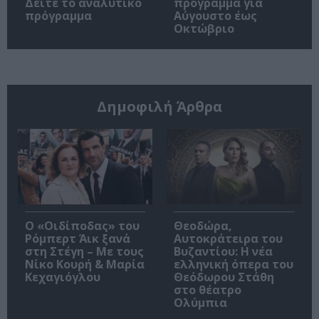
Δείτε το αναλυτικό
πρόγραμμα για
πρόγραμμα
Αύγουστο έως
Οκτώβριο
Δημοφιλή Άρθρα
O «Οιδίποδας» του
Θεοδώρα,
Ρόμπερτ Άικ ξανά
Αυτοκράτειρα του
στη Στέγη – Με τους
Βυζαντίου: Η νέα
Νίκο Κουρή & Μαρία
ελληνική όπερα του
Κεχαγιόγλου
Θεόδωρου Στάθη
στο θέατρο
Ολύμπια