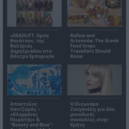
«DEADLIFT. Άρση
Rafina and
θανάτου», της
Artemida: The Greek
Βαλέριας
Food Stops
Δημητριάδου στο
Travellers Should
Θέατρο Εμπορικόν
Know
Απόστολος
Η Ελεωνόρα
Χαντζαράς –
Ζουγανέλη για δύο
«Κλεμμένος
μοναδικές
Πειρατής» &
συναυλίες στην
“Beauty and Blue”:
Κρήτη