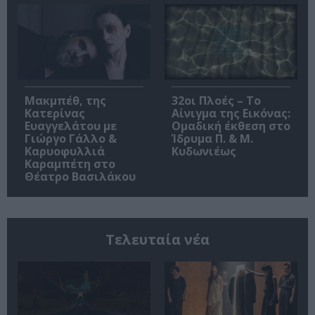
Μακμπέθ, της
32οι Πλοές – Το
Κατερίνας
Αίνιγμα της Εικόνας:
Ευαγγελάτου με
Ομαδική έκθεση στο
Γιώργο Γάλλο &
Ίδρυμα Π. & Μ.
Καρυοφυλλιά
Κυδωνιέως
Καραμπέτη στο
Θέατρο Βασιλάκου
Τελευταία νέα