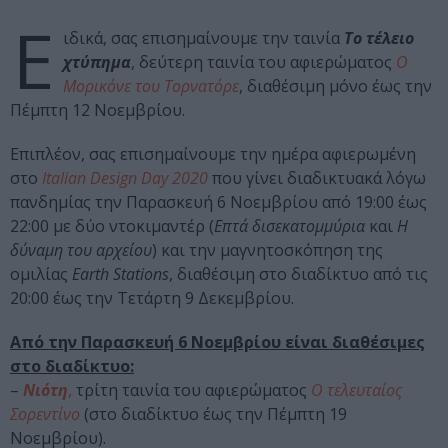
Ε
ιδικά, σας επισημαίνουμε την ταινία
Το τέλειο
χτύπημα
, δεύτερη ταινία του αφιερώματος
Ο
Μορικόνε του Τορνατόρε
, διαθέσιμη μόνο έως την
Πέμπτη 12 Νοεμβρίου.
Επιπλέον, σας επισημαίνουμε την ημέρα αφιερωμένη
στο
Italian Design Day 2020
που γίνει διαδικτυακά λόγω
πανδημίας την Παρασκευή 6 Νοεμβρίου από 19:00 έως
22:00 με δύο ντοκιμαντέρ (
Επτά δισεκατομμύρια
και
Η
δύναμη του αρχείου
) και την μαγνητοσκόπηση της
ομιλίας
Earth Stations
, διαθέσιμη στο διαδίκτυο από τις
20:00 έως την Τετάρτη 9 Δεκεμβρίου.
Από την Παρασκευή 6 Νοεμβρίου είναι διαθέσιμες
στο διαδίκτυο:
–
Νιότη
,
τρίτη ταινία του αφιερώματος
Ο τελευταίος
Σορεντίνο
(στο διαδίκτυο έως την Πέμπτη 19
Νοεμβρίου).