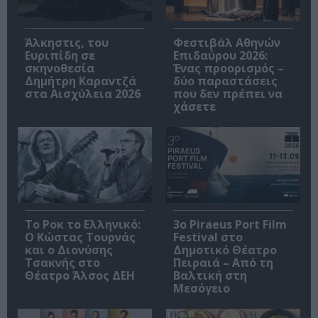
Άλκηστις, του
Φεστιβάλ Αθηνών
Ευριπίδη σε
Επιδαύρου 2026:
σκηνοθεσία
Ένας προορισμός –
Δημήτρη Καραντζά
δύο παραστάσεις
στα Αισχύλεια 2026
που δεν πρέπει να
χάσετε
Το Ροκ το Ελληνικό:
3o Piraeus Port Film
Ο Κώστας Τουρνάς
Festival στο
και ο Διονύσης
Δημοτικό Θέατρο
Τσακνής στο
Πειραιά – Από τη
Θέατρο Άλσος ΔΕΗ
Βαλτική στη
Μεσόγειο