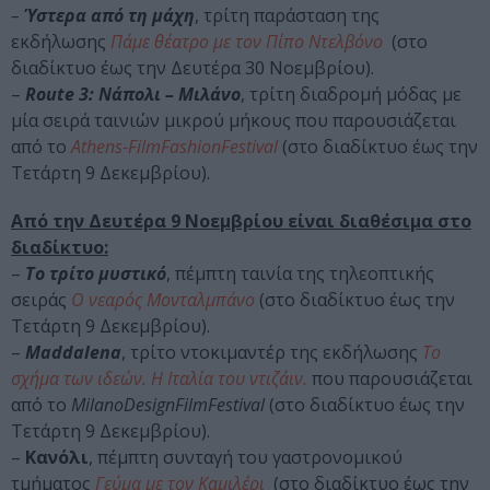
–
Ύστερα από τη μάχη
, τρίτη παράσταση της
εκδήλωσης
Πάμε θέατρο με τον Πίπο Ντελβόνο
(στο
διαδίκτυο έως την Δευτέρα 30 Νοεμβρίου).
–
Route 3: Νάπολι – Μιλάνο
, τρίτη διαδρομή μόδας με
μία σειρά ταινιών μικρού μήκους που παρουσιάζεται
από το
Athens-FilmFashionFestival
(στο διαδίκτυο έως την
Τετάρτη 9 Δεκεμβρίου).
Από την Δευτέρα 9 Νοεμβρίου είναι διαθέσιμα στο
διαδίκτυο:
–
Το τρίτο μυστικό
, πέμπτη ταινία της τηλεοπτικής
σειράς
Ο νεαρός Μονταλμπάνο
(στο διαδίκτυο έως την
Τετάρτη 9 Δεκεμβρίου).
–
Maddalena
, τρίτο ντοκιμαντέρ της εκδήλωσης
Το
σχήμα των ιδεών. Η Ιταλία του ντιζάιν.
που παρουσιάζεται
από το
MilanoDesignFilmFestival
(στο διαδίκτυο έως την
Τετάρτη 9 Δεκεμβρίου).
–
Κανόλι
, πέμπτη συνταγή του γαστρονομικού
τμήματος
Γεύμα με τον Καμιλέρι
(στο διαδίκτυο έως την