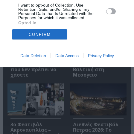
I want to opt-out of Collection, Use,
Retention, Sale, and/or Sharing of my
Personal Data that Is Unrelated with the
Purposes for which it was collected.
Opted In
CONFIRM
Φεστιβάλ Αθηνών
3o Piraeus Port Film
Επιδαύρου 2026:
Festival στο
Data Deletion
Data Access
Privacy Policy
Ένας προορισμός –
Δημοτικό Θέατρο
δύο παραστάσεις
Πειραιά – Από τη
που δεν πρέπει να
Βαλτική στη
χάσετε
Μεσόγειο
3ο Φεστιβάλ
Διεθνές Φεστιβάλ
Ακροναυπλίας –
Πέτρας 2026: Το