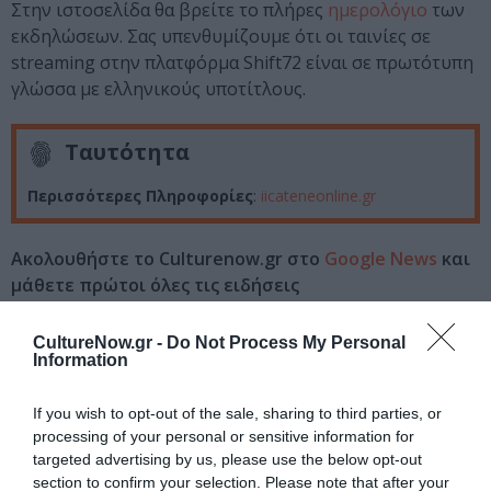
Στην ιστοσελίδα θα βρείτε το πλήρες
ημερολόγιο
των
εκδηλώσεων. Σας υπενθυμίζουμε ότι οι ταινίες σε
streaming στην πλατφόρμα Shift72 είναι σε πρωτότυπη
γλώσσα με ελληνικούς υποτίτλους.
Ταυτότητα
Περισσότερες Πληροφορίες
:
iicateneonline.gr
Ακολουθήστε το Culturenow.gr στο
Google News
και
μάθετε πρώτοι όλες τις ειδήσεις
Δείτε όλα τα
τελευταία νέα
για την Τέχνη και τον
CultureNow.gr -
Do Not Process My Personal
Πολιτισμό στο
Culturenow.gr
Information
Νέοι Διαγωνισμοί
❯
If you wish to opt-out of the sale, sharing to third parties, or
processing of your personal or sensitive information for
targeted advertising by us, please use the below opt-out
Tags
section to confirm your selection. Please note that after your