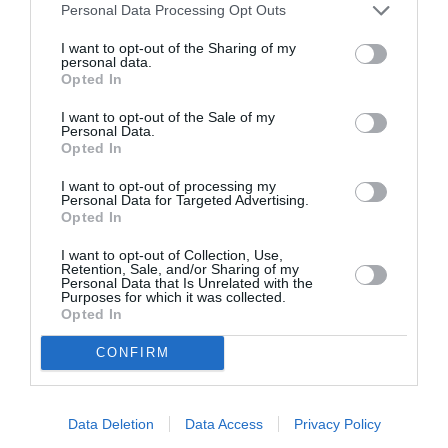
Personal Data Processing Opt Outs
μαζί της και που έχω έρθει στη χώρα σας πολλές φορές με
αφορμή τη μουσική της. Στην αρχή, η συνεργασία μου με την
I want to opt-out of the Sharing of my
personal data.
Ελένη ήταν λίγο περίεργη. Στην πορεία όμως όλα πήγαν πολύ
Opted In
καλά χάρη στη δική της επιμονή, κι έτσι γεννήθηκε η
μουσική του Μελισσοκόμου. Θυμάμαι, πρώτα άκουσα το
I want to opt-out of the Sale of my
Personal Data.
βασικό θέμα, που μου άρεσε πολύ, μετά ήρθα στην Αθήνα
Opted In
για να ηχογραφήσουμε κι έτσι φτάσαμε σ’ ένα εξαιρετικό,
I want to opt-out of processing my
νομίζω, αποτέλεσμα»
.
Personal Data for Targeted Advertising.
Opted In
«Μετέτρεψε το σαξόφωνο σ’ ένα αρχέγονο πνευστό που
I want to opt-out of Collection, Use,
πατάει στην ελληνική γη και αγκαλιάζει τα Βαλκάνια»
,
Retention, Sale, and/or Sharing of my
δήλωσε η Ελένη Καραΐνδρου, λίγο μετά την συνεργασία
Personal Data that Is Unrelated with the
Purposes for which it was collected.
τους για την ταινία.
Opted In
Η μουσική είναι μια άγνωστη χώρα. Ένα ατμοσφαιρικό
CONFIRM
ηχοτοπίο που δονεί το βαθύτερο εγώ μας. Σε αυτήν την
άγνωστη και μαγευτική χώρα, μας προσκαλεί το Jan
Garbarek Group.
Data Deletion
Data Access
Privacy Policy