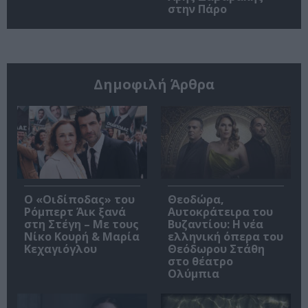
στην Πάρο
Δημοφιλή Άρθρα
O «Οιδίποδας» του
Θεοδώρα,
Ρόμπερτ Άικ ξανά
Αυτοκράτειρα του
στη Στέγη – Με τους
Βυζαντίου: Η νέα
Νίκο Κουρή & Μαρία
ελληνική όπερα του
Κεχαγιόγλου
Θεόδωρου Στάθη
στο θέατρο
Ολύμπια