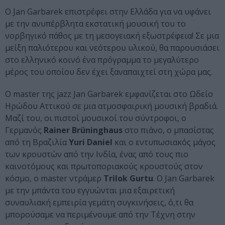
Ο Jan Garbarek επιστρέφει στην Ελλάδα για να υφάνει
με την ανυπέρβλητα εκστατική μουσική του το
νορβηγικό πάθος με τη μεσογειακή εξωστρέφεια! Σε μια
μείξη παλιότερου και νεότερου υλικού, θα παρουσιάσει
στο ελληνικό κοινό ένα πρόγραμμα το μεγαλύτερο
μέρος του οποίου δεν έχει ξαναπαιχτεί στη χώρα μας.
Ο master της jazz Jan Garbarek εμφανίζεται στο Ωδείο
Ηρώδου Αττικού σε μια ατμοσφαιρική μουσική βραδιά.
Μαζί του, οι πιστοί μουσικοί του σύντροφοι, ο
Γερμανός
Rainer Brüninghaus
στο πιάνο, ο μπασίστας
από τη Βραζιλία
Yuri Daniel
και ο εντυπωσιακός μάγος
των κρουστών από την Ινδία, ένας από τους πιο
καινοτόμους και πρωτοποριακούς κρουστούς στον
κόσμο, ο master ντράμερ
Trilok Gurtu
. Ο Jan Garbarek
με την μπάντα του εγγυώνται μια εξαιρετική
συναυλιακή εμπειρία γεμάτη συγκινήσεις, ό,τι θα
μπορούσαμε να περιμένουμε από την Τέχνη στην