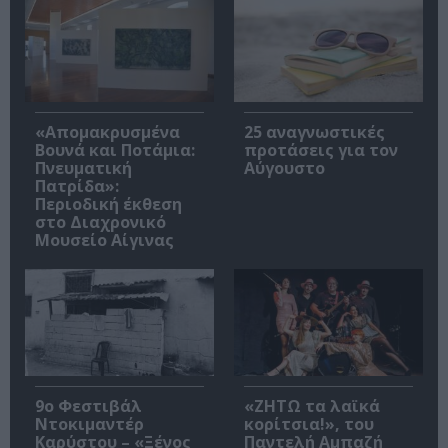
«Απομακρυσμένα
25 αναγνωστικές
Βουνά και Ποτάμια:
προτάσεις για τον
Πνευματική
Αύγουστο
Πατρίδα»:
Περιοδική έκθεση
στο Διαχρονικό
Μουσείο Αίγινας
9ο Φεστιβάλ
«ΖΗΤΩ τα λαϊκά
Ντοκιμαντέρ
κορίτσια!», του
Καρύστου – «Ξένος
Παντελή Αμπαζή