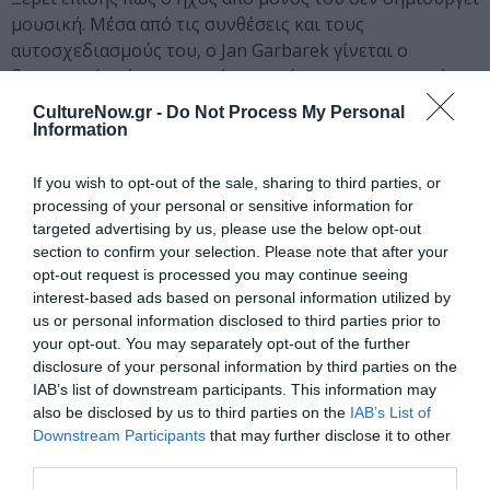
μουσική. Μέσα από τις συνθέσεις και τους
αυτοσχεδιασμούς του, ο Jan Garbarek γίνεται ο
δημιουργός μίας μουσικής τονικότητας που στοχεύει
κατευθείαν στην ψυχή μας. Τα μεγάλα διαστήματα του
CultureNow.gr -
Do Not Process My Personal
ήχου ακτινοβολούν μια εκπληκτική αίσθηση ειρήνης
Information
που όμως δεν επιτρέπει ούτε μια στιγμή πλήξης. Αυτή η
μουσική αναπνέει και δημιουργεί χώρο αναπνοής.
If you wish to opt-out of the sale, sharing to third parties, or
Συντονισμένη μουσική παλμικότητα. Σαν τους χτύπους
processing of your personal or sensitive information for
targeted advertising by us, please use the below opt-out
της ανθρώπινης καρδιάς.
section to confirm your selection. Please note that after your
opt-out request is processed you may continue seeing
Στην Ελλάδα, ο Garbarek ήρθε πρώτη φορά για τη
interest-based ads based on personal information utilized by
συνεργασία του με την Ελένη Καραΐνδρου στον
us or personal information disclosed to third parties prior to
«Μελισσοκόμο» (1986) του Θόδωρου Αγγελόπουλου.
your opt-out. You may separately opt-out of the further
Αργότερα με την Καραΐνδρου έβγαλαν και 2 άλμπουμ:
disclosure of your personal information by third parties on the
Music For Films (ECM, 1991) και Concert in Athens (ECM,
IAB’s list of downstream participants. This information may
2013).
also be disclosed by us to third parties on the
IAB’s List of
Downstream Participants
that may further disclose it to other
third parties.
Ο ίδιος έχει δηλώσει για τη συνεργασία τους στο
«Μελισσοκόμο»:
«Ήμουν πολύ τυχερός που συνεργάστηκα