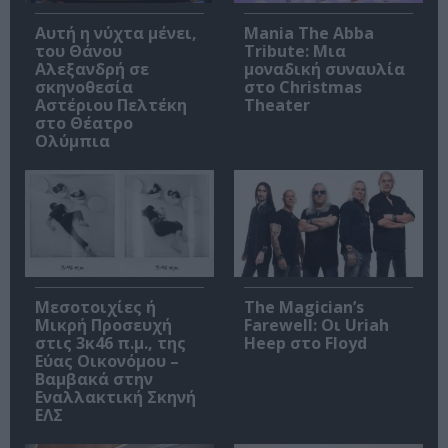
Αυτή η νύχτα μένει,
Mania The Abba
του Θάνου
Tribute: Μια
Αλεξανδρή σε
μοναδική συναυλία
σκηνοθεσία
στο Christmas
Αστέριου Πελτέκη
Theater
στο Θέατρο
Ολύμπια
Μεσοτοιχίες ή
The Magician’s
Μικρή Προσευχή
Farewell: Οι Uriah
στις 3κ46 π.μ., της
Heep στο Floyd
Εύας Οικονόμου –
Βαμβακά στην
Εναλλακτική Σκηνή
ΕΛΣ