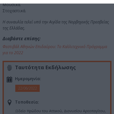
Μουσικά.
Στοχαστικά.
Η συναυλία τελεί υπό την Αιγίδα της Νορβηγικής Πρεσβείας
της Ελλάδας.
Διαβάστε επίσης:
Φεστιβάλ Αθηνών Επιδαύρου: Το Καλλιτεχνικό Πρόγραμμα
για το 2022
Ταυτότητα Εκδήλωσης
Ημερομηνία:
22/06/2022
Τοποθεσία:
Ωδείο Ηρώδου του Αττικού, Διονυσίου Αρεοπαγίτου,