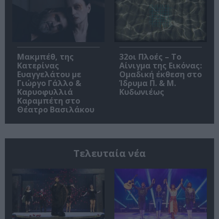
Μακμπέθ, της
32οι Πλοές – Το
Κατερίνας
Αίνιγμα της Εικόνας:
Ευαγγελάτου με
Ομαδική έκθεση στο
Γιώργο Γάλλο &
Ίδρυμα Π. & Μ.
Καρυοφυλλιά
Κυδωνιέως
Καραμπέτη στο
Θέατρο Βασιλάκου
Τελευταία νέα