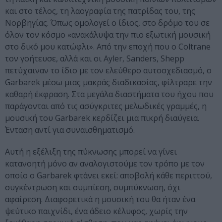
και στο τέλος, τη λαογραφία της πατρίδας του, της
Νορβηγίας. Όπως ομολογεί ο ίδιος, στο δρόμο του σε
όλον τον κόσμο «ανακάλυψα την πιο εξωτική μουσική
στο δικό μου κατώφλι». Από την εποχή που ο Coltrane
τον γοήτευσε, αλλά και οι Ayler, Sanders, Shepp
πετύχαιναν το ίδιο με τον ελεύθερο αυτοσχεδιασμό, ο
Garbarek μέσω μιας μακράς διαδικασίας, φίλτραρε την
καθαρή έκφραση. Στα μεγάλα διαστήματα του ήχου που
παράγονται από τις ασύγκριτες μελωδικές γραμμές, η
μουσική του Garbarek κερδίζει μια πικρή διαύγεια.
Ένταση αντί για συναισθηματισμό.
Αυτή η εξέλιξη της πύκνωσης μπορεί να γίνει
κατανοητή μόνο αν αναλογιστούμε τον τρόπο με τον
οποίο ο Garbarek φτάνει εκεί: αποβολή κάθε περιττού,
συγκέντρωση και συμπίεση, συμπύκνωση, όχι
αφαίρεση. Διαφορετικά η μουσική του θα ήταν ένα
ψεύτικο παιχνίδι, ένα άδειο κέλυφος, χωρίς την