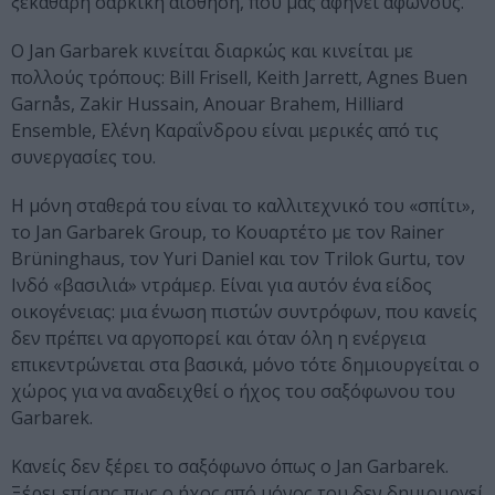
ξεκάθαρη σαρκική αίσθηση, που μας αφήνει άφωνους.
Ο Jan Garbarek κινείται διαρκώς και κινείται με
πολλούς τρόπους: Bill Frisell, Keith Jarrett, Agnes Buen
Garnås, Zakir Hussain, Anouar Brahem, Hilliard
Ensemble, Ελένη Καραΐνδρου είναι μερικές από τις
συνεργασίες του.
Η μόνη σταθερά του είναι το καλλιτεχνικό του «σπίτι»,
το Jan Garbarek Group, το Κουαρτέτο με τον Rainer
Brüninghaus, τον Yuri Daniel και τον Trilok Gurtu, τον
Ινδό «βασιλιά» ντράμερ. Είναι για αυτόν ένα είδος
οικογένειας: μια ένωση πιστών συντρόφων, που κανείς
δεν πρέπει να αργοπορεί και όταν όλη η ενέργεια
επικεντρώνεται στα βασικά, μόνο τότε δημιουργείται ο
χώρος για να αναδειχθεί ο ήχος του σαξόφωνου του
Garbarek.
Κανείς δεν ξέρει το σαξόφωνο όπως ο Jan Garbarek.
Ξέρει επίσης πως ο ήχος από μόνος του δεν δημιουργεί