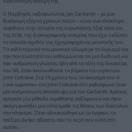
ευγενέστερη εκδοχή της.
Ο Νορβηγός σαξοφωνίστας Jan Garbarek – με μια
διαδρομή εξήντα χρόνων πλέον – είναι ένα ολόκληρο
κεφάλαιο στην ιστορία της ευρωπαϊκής τζαζ αλλά και
της ECM, της δισκογραφικής εταιρίας που έχει εκδώσει
το σύνολο σχεδόν της ηχογραφημένης μουσικής του.
Το καλλιτεχνικό του μουσικό ιδίωμα με το λυρισμό και
την ποιητικότητά του καθιερώνεται σα μια διεθνική και
παν-ανθρώπινη γλώσσα, ήδη από τα τέλη της δεκαετίας
του ’60, όταν ακολουθούσε τα βήματα του γιγάντιου
John Coltrane. Στα 14 χρόνια του, το άκουσμα του «I
Love supreme» του John Coltrane στο ραδιόφωνο ήταν
μία κοσμογονική αποκάλυψη για τον Garbarek. Αμέσως
αγόρασε μία μέθοδο εκμάθησης σαξόφωνου και πριν
ακόμη φυσήξει μία νότα έμαθε τις θέσεις των δακτύλων
στα πλήκτρα…Όταν εξοικειώθηκε με το όργανο, το
παίξιμο βγήκε αβίαστα, σαν το νερό που κυλά στο
αυλάκι.