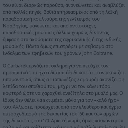
του είναι διαρκώς παρούσα, ανανεώνεται και αναβλύζει
από πολλές πηγές. Βαθιά επηρεασμένος από τη λαϊκή
παραδοσιακή κουλτούρα της γενέτειράς του
Νορβηγίας, μαγεύεται και από αντίστοιχες
παραδοσιακές μουσικές άλλων χωρών, δίνοντας
έμφαση στα ακούσματα της αφρικανικής ή της ινδικής
μουσικής. Πάντα όμως επιστρέφει με σεβασμό στο
ίνδαλμα των εφηβικών του χρόνων John Coltrane.
Ο Garbarek εργάζεται σκληρά για να πετύχει τον
προσωπικό του ήχο εδώ και έξι δεκαετίες, τον ακονίζει
υπομονετικά, όπως ο Γιαπωνέζος Σαμουράι ακονίζει τη
λεπίδα του σπαθιού του, μέχρι να τον κάνει τόσο
κοφτερό ώστε να χαραχθεί ανεξίτηλα στο μυαλό μας. Ο
ίδιος δεν θέλει να εκτιμάται μόνο για τον «καλό ήχο»
του. Άλλωστε, προέρχεται από τον ελεύθερο και άγριο
αυτοσχεδιασμό της δεκαετίας του ’60 και των αρχών
της δεκαετίας του ’70. Αρκετά νωρίς όμως «συνάντησε»
τη λαϊκή και καλλιτεχνική μουσική πολλών πολιτισμών