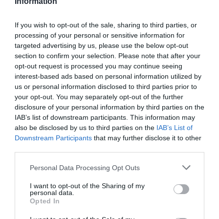
Information
Νέοι Διαγωνισμοί
❯
If you wish to opt-out of the sale, sharing to third parties, or
processing of your personal or sensitive information for
Newsletter
targeted advertising by us, please use the below opt-out
Κάθε βδομάδα στο e-mail σας τα τελευταία νέα για
section to confirm your selection. Please note that after your
την Τέχνη και τον Πολιτισμό!
opt-out request is processed you may continue seeing
interest-based ads based on personal information utilized by
us or personal information disclosed to third parties prior to
your opt-out. You may separately opt-out of the further
disclosure of your personal information by third parties on the
IAB’s list of downstream participants. This information may
Ακολουθήστε το Culturenow.gr
also be disclosed by us to third parties on the
IAB’s List of
Downstream Participants
that may further disclose it to other
third parties.
Personal Data Processing Opt Outs
I want to opt-out of the Sharing of my
Δημοφιλή Άρθρα
personal data.
Opted In