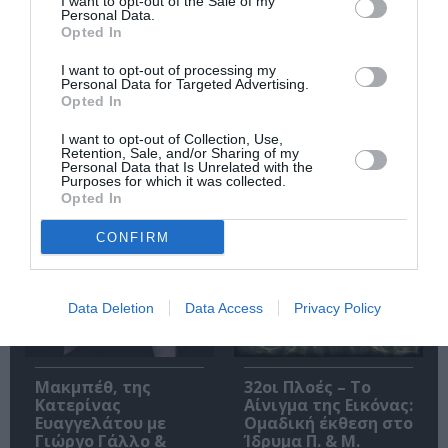
I want to opt-out of the Sale of my
Personal Data.
Opted In
I want to opt-out of processing my
Personal Data for Targeted Advertising.
Opted In
O «Οιδίποδας» του
Θεοδώρα,
Ρόμπερτ Άικ ξανά
Αυτοκράτειρα του
I want to opt-out of Collection, Use,
στη Στέγη – Με τους
Βυζαντίου: Η νέα
Retention, Sale, and/or Sharing of my
Νίκο Κουρή & Μαρία
ελληνική όπερα του
Personal Data that Is Unrelated with the
Purposes for which it was collected.
Κεχαγιόγλου
Θεόδωρου Στάθη
Opted In
στο θέατρο
Ολύμπια
CONFIRM
Data Deletion
Data Access
Privacy Policy
Μακμπέθ, της
32οι Πλοές – Το
Κατερίνας
Αίνιγμα της Εικόνας:
Ευαγγελάτου με
Ομαδική έκθεση στο
Γιώργο Γάλλο &
Ίδρυμα Π. & Μ.