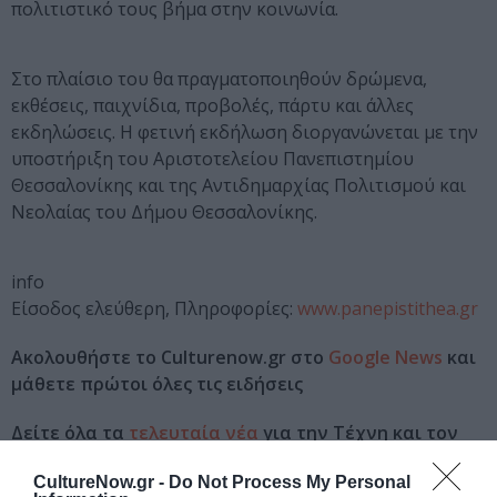
πολιτιστικό τους βήμα στην κοινωνία.
Στο πλαίσιο του θα πραγματοποιηθούν δρώμενα,
εκθέσεις, παιχνίδια, προβολές, πάρτυ και άλλες
εκδηλώσεις. Η φετινή εκδήλωση διοργανώνεται με την
υποστήριξη του Αριστοτελείου Πανεπιστημίου
Θεσσαλονίκης και της Αντιδημαρχίας Πολιτισμού και
Νεολαίας του Δήμου Θεσσαλονίκης.
info
Είσοδος ελεύθερη, Πληροφορίες:
www.panepistithea.gr
Ακολουθήστε το Culturenow.gr στο
Google News
και
μάθετε πρώτοι όλες τις ειδήσεις
Δείτε όλα τα
τελευταία νέα
για την Τέχνη και τον
Πολιτισμό στο
Culturenow.gr
CultureNow.gr -
Do Not Process My Personal