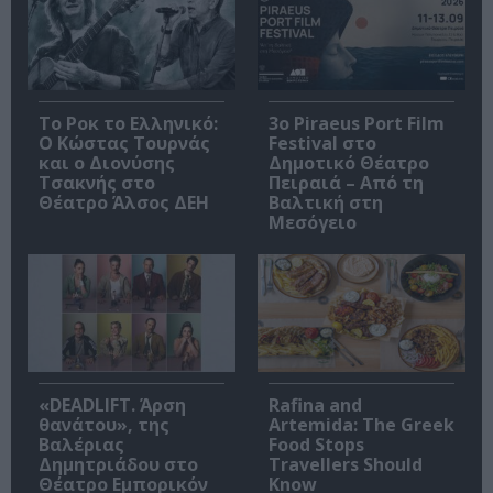
Το Ροκ το Ελληνικό:
3o Piraeus Port Film
Ο Κώστας Τουρνάς
Festival στο
και ο Διονύσης
Δημοτικό Θέατρο
Τσακνής στο
Πειραιά – Από τη
Θέατρο Άλσος ΔΕΗ
Βαλτική στη
Μεσόγειο
«DEADLIFT. Άρση
Rafina and
θανάτου», της
Artemida: The Greek
Βαλέριας
Food Stops
Δημητριάδου στο
Travellers Should
Θέατρο Εμπορικόν
Know