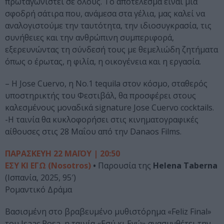
πρωταγωνιστεί σε όλους. Το αποτέλεσμα είναι μια
σφοδρή σάτιρα που, ανάμεσα στα γέλια, μας καλεί να
αναλογιστούμε την ταυτότητα, την ιδιοσυγκρασία, τις
συνήθειες και την ανθρώπινη συμπεριφορά,
εξερευνώντας τη σύνδεσή τους με θεμελιώδη ζητήματα
όπως ο έρωτας, η φιλία, η οικογένεια και η εργασία.
– H Jose Cuervo, η Νο.1 tequila στον κόσμο, σταθερός
υποστηρικτής του Φεστιβάλ, θα προσφέρει στους
καλεσμένους μοναδικά signature Jose Cuervo cocktails.
-Η ταινία θα κυκλοφορήσει στις κινηματογραφικές
αίθουσες στις 28 Μαΐου από την Danaos Films.
ΠΑΡΑΣΚΕΥΗ 22 ΜΑΪΟΥ | 20:50
ΕΣΥ ΚΙ ΕΓΩ (Nosotros)
•
Παρουσία της
Helena Taberna
(Ισπανία, 2025, 95′)
Ρομαντικό Δράμα
Βασισμένη στο βραβευμένο μυθιστόρημα «Feliz Final»
του Isaac Rosa, η ταινία «Εσύ κι Εγώ» ανασυνθέτει την