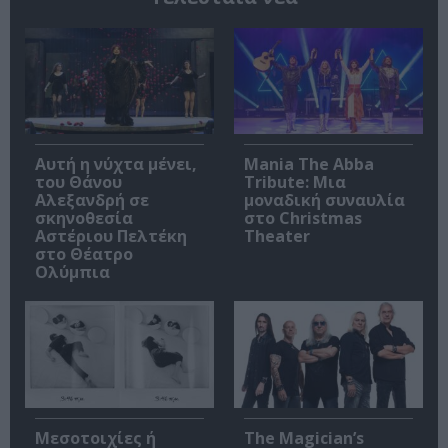
Αυτή η νύχτα μένει,
Mania The Abba
του Θάνου
Tribute: Μια
Αλεξανδρή σε
μοναδική συναυλία
σκηνοθεσία
στο Christmas
Αστέριου Πελτέκη
Theater
στο Θέατρο
Ολύμπια
Μεσοτοιχίες ή
The Magician’s