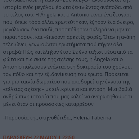
ιστορία ενός μεγάλου έρωτα ξεκινώντας ανάποδα, από
το τέλος του. Η Ángela και ο Antonio είναι ένα ζευγάρι
που, όπως τόσα άλλα, ερωτεύτηκαν, έζησαν ένα όνειρο,
μεγάλωσαν ένα παιδί, προσπάθησαν σκληρά να μην τα
παρατήσουν, και «έπεσαν» αρκετές φορές. Όταν η αγάπη
τελειώνει, γεννιούνται ερωτήματα: πού πήγαν όλα
στραβά; Πώς κατέληξαν έτσι; Σε ένα ταξίδι μέσα από τα
φώτα και τις σκιές της σχέσης τους, η Ángela και ο
Antonio παλεύουν ενάντια στη δοκιμασία του χρόνου,
τον πόθο και την εξιδανίκευση του έρωτα. Πρόκειται
για μια ταινία δωματίου που αποδομεί την έννοια της
«τέλειας σχέσης» με ειλικρίνεια και ένταση. Μια βαθιά
ανθρώπινη ιστορία που μας καλεί να αναρωτηθούμε τι
μένει όταν οι προσδοκίες καταρρέουν.
-Παρουσία της σκηνοθέτιδας Helena Taberna
ΠΑΡΑΣΚΕΥΗ 22 ΜΑΪΟΥ | 22:50