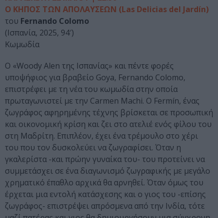
Ο ΚΗΠΟΣ ΤΩΝ ΑΠΟΛΑΥΣΕΩΝ (Las Delicias del Jardín)
του
Fernando Colomo
(Ισπανία, 2025, 94′)
Κωμωδία
Ο «Woody Alen της Ισπανίας» και πέντε φορές
υποψήφιος για βραβείο Goya, Fernando Colomo,
επιστρέφει με τη νέα του κωμωδία στην οποία
πρωταγωνιστεί με την Carmen Machi. Ο Fermín, ένας
ζωγράφος αφηρημένης τέχνης βρίσκεται σε προσωπική
και οικονομική κρίση και ζει στο ατελιέ ενός φίλου του
στη Μαδρίτη. Επιπλέον, έχει ένα τρέμουλο στο χέρι
του που τον δυσκολεύει να ζωγραφίσει. Όταν η
γκαλερίστα -και πρώην γυναίκα του- του προτείνει να
συμμετάσχει σε ένα διαγωνισμό ζωγραφικής με μεγάλο
χρηματικό έπαθλο αρχικά θα αρνηθεί. Όταν όμως του
έρχεται μια εντολή κατάσχεσης και ο γιος του -επίσης
ζωγράφος- επιστρέψει απρόσμενα από την Ινδία, τότε
μαζί πατέρας και γιος θα δημιουργήσουν μια σύγχρονη