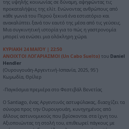
της υψηλής κοινωνίας σε δύναμη, αψηφώντας τις
προκαταλήψεις της ελίτ. Ενώνοντας ανθρώπους από
κάθε γωνιά του Περού ξεκινά ένα εστιατόριο και
ανακαλύπτει ξανά τον εαυτό της μέσα από τις γεύσεις.
Μια συγκινητική ιστορία για το πώς η γαστρονομία
μπορεί να ενώσει μια ολόκληρη χώρα.
ΚΥΡΙΑΚΗ 24 ΜΑΪΟΥ | 22:50
ΑΝΟΙΧΤΟΙ ΛΟΓΑΡΙΑΣΜΟΙ (Un Cabo Suelto)
του
Daniel
Hendler
(Ουρουγουάη-Αργεντινή-Ισπανία, 2025, 95′)
Κωμωδία, Θρίλερ
-Παγκόσμια πρεμιέρα στο Φεστιβάλ Βενετίας
Ο Santiago, ένας Αργεντινός αστυφύλακας, διασχίζει τα
σύνορα προς την Ουρουγουάη, κυνηγημένος από
άλλους αστυνομικούς που βρίσκονται στα ίχνη του.
Αξιοποιώντας τη στολή του, επιθεωρεί πάγκους με