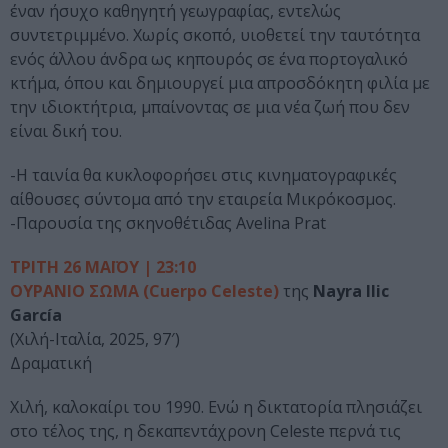
έναν ήσυχο καθηγητή γεωγραφίας, εντελώς
συντετριμμένο. Χωρίς σκοπό, υιοθετεί την ταυτότητα
ενός άλλου άνδρα ως κηπουρός σε ένα πορτογαλικό
κτήμα, όπου και δημιουργεί μια απροσδόκητη φιλία με
την ιδιοκτήτρια, μπαίνοντας σε μια νέα ζωή που δεν
είναι δική του.
-Η ταινία θα κυκλοφορήσει στις κινηματογραφικές
αίθουσες σύντομα από την εταιρεία Μικρόκοσμος.
-Παρουσία της σκηνοθέτιδας Avelina Prat
ΤΡΙΤΗ 26 ΜΑΪΟΥ | 23:10
ΟΥΡΑΝΙΟ ΣΩΜΑ (Cuerpo Celeste)
της
Nayra Ilic
García
(Χιλή-Ιταλία, 2025, 97′)
Δραματική
Χιλή, καλοκαίρι του 1990. Ενώ η δικτατορία πλησιάζει
στο τέλος της, η δεκαπεντάχρονη Celeste περνά τις