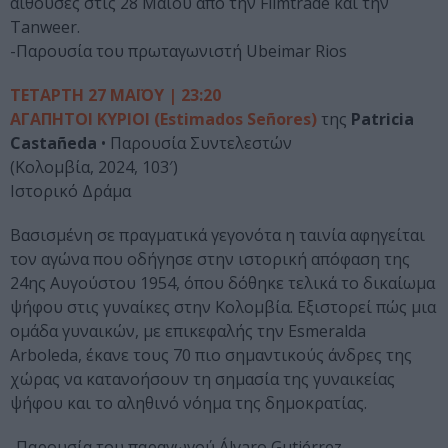
αίθουσες στις 28 Μαΐου από την Filmtrade και την
Tanweer.
-Παρουσία του πρωταγωνιστή Ubeimar Rios
ΤΕΤΑΡΤΗ 27 ΜΑΪΟΥ | 23:20
ΑΓΑΠΗΤΟΙ ΚΥΡΙΟΙ (Estimados Señores)
της
Patricia
Castañeda
• Παρουσία Συντελεστών
(Κολομβία, 2024, 103′)
Ιστορικό Δράμα
Βασισμένη σε πραγματικά γεγονότα η ταινία αφηγείται
τον αγώνα που οδήγησε στην ιστορική απόφαση της
24ης Αυγούστου 1954, όπου δόθηκε τελικά το δικαίωμα
ψήφου στις γυναίκες στην Κολομβία. Εξιστορεί πώς μια
ομάδα γυναικών, με επικεφαλής την Esmeralda
Arboleda, έκανε τους 70 πιο σημαντικούς άνδρες της
χώρας να κατανοήσουν τη σημασία της γυναικείας
ψήφου και το αληθινό νόημα της δημοκρατίας.
-Παρουσία του παραγωγού Álvaro Gutiérrez.