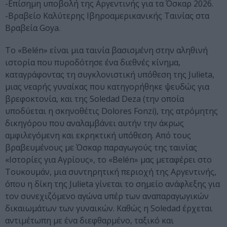
-Επίσημη υποβολή της Αργεντινής για τα Όσκαρ 2026.
-Βραβείο Καλύτερης Ιβηροαμερικανικής Ταινίας στα
Βραβεία Goya.
Το «Belén» είναι μια ταινία βασισμένη στην αληθινή
ιστορία που πυροδότησε ένα διεθνές κίνημα,
καταγράφοντας τη συγκλονιστική υπόθεση της Julieta,
μιας νεαρής γυναίκας που κατηγορήθηκε ψευδώς για
βρεφοκτονία, και της Soledad Deza (την οποία
υποδύεται η σκηνοθέτις Dolores Fonzi), της ατρόμητης
δικηγόρου που αναλαμβάνει αυτήν την άκρως
αμφιλεγόμενη και εκρηκτική υπόθεση. Από τους
βραβευμένους με Όσκαρ παραγωγούς της ταινίας
«Ιστορίες για Αγρίους», το «Belén» μας μεταφέρει στο
Τουκουμάν, μια συντηρητική περιοχή της Αργεντινής,
όπου η δίκη της Julieta γίνεται το σημείο ανάφλεξης για
τον συνεχιζόμενο αγώνα υπέρ των αναπαραγωγικών
δικαιωμάτων των γυναικών. Καθώς η Soledad έρχεται
αντιμέτωπη με ένα διεφθαρμένο, ταξικό και