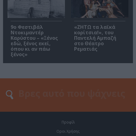
9ο Φεστιβάλ
«ΖΗΤΩ τα λαϊκά
Ντοκιμαντέρ
κορίτσια!», του
Καρύστου – «Ξένος
Παντελή Αμπαζή
εδώ, ξένος εκεί,
στο Θέατρο
όπου κι αν πάω
Ρεματιάς
ξένος»
Προφίλ
Οροι Χρήσης