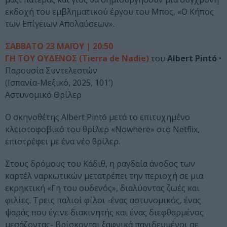
εκδοχή του εμβληματικού έργου του Μπος, «Ο Κήπος
των Επίγειων Απολαύσεων».
ΣΑΒΒΑΤΟ 23 ΜΑΪΟΥ | 20:50
ΓΗ ΤΟΥ ΟΥΔΕΝΟΣ (Tierra de Nadie)
του
Albert Pintó
•
Παρουσία Συντελεστών
(Ισπανία-Μεξικό, 2025, 101′)
Αστυνομικό Θρίλερ
Ο σκηνοθέτης Albert Pintó μετά το επιτυχημένο
κλειστοφοβικό του θρίλερ «Nowhere» στο Netflix,
επιστρέφει με ένα νέο θρίλερ.
Στους δρόμους του Κάδιθ, η ραγδαία άνοδος των
καρτέλ ναρκωτικών μετατρέπει την περιοχή σε μια
εκρηκτική «Γη του ουδενός», διαλύοντας ζωές και
φιλίες. Τρεις παλιοί φίλοι -ένας αστυνομικός, ένας
ψαράς που έγινε διακινητής και ένας διεφθαρμένος
μεσάζοντας- βρίσκονται ξαφνικά παγιδευμένοι σε