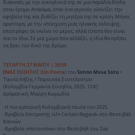
διακοπές με την οικογένειά της σε μια παραλία δίπλα
στην έρημο Ατακάμα, όταν ένα γεγονός κλονίζει την
εφηβεία της και βυθίζει τη μητέρα της σε κρίση. Μήνες
αργότερα, με την υπόσχεση μιας ηλιακής έκλειψης,
επιστρέφει σε εκείνο το μέρος, αλλά τίποτα δεν είναι
πια το ίδιο. Σε μια χώρα που αλλάζει, η ίδια θα πρέπει
να βρει τον δικό της δρόμο.
ΤΕΤΑΡΤΗ 27 ΜΑΪΟΥ | 20:50
ΕΝΑΣ ΠΟΙΗΤΗΣ (Un Poeta)
του
Simón Mesa Soto
•
Ταινία Λήξης / Παρουσία Συντελεστών
(Κολομβία-Γερμανία-Σουηδία, 2025, 124′)
Δραματική, Μαύρη Κωμωδία
-Η πιο εμπορική Κολομβιανή ταινία του 2025.
-Βραβείο Επιτροπής «Un Certain Regard» στο Φεστιβάλ
Καννών
-Βραβείο «Horizontes» στο Φεστιβάλ του Σαν