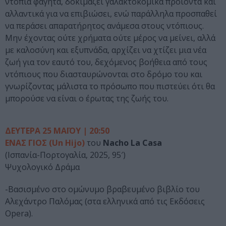
ντόπια φαγητά, δοκιμάζει γαλακτοκομικά προϊόντα και
αλλαντικά για να επιβιώσει, ενώ παράλληλα προσπαθεί
να περάσει απαρατήρητος ανάμεσα στους ντόπιους.
Μην έχοντας ούτε χρήματα ούτε μέρος να μείνει, αλλά
με καλοσύνη και εξυπνάδα, αρχίζει να χτίζει μια νέα
ζωή για τον εαυτό του, δεχόμενος βοήθεια από τους
ντόπιους που διασταυρώνονται στο δρόμο του και
γνωρίζοντας μάλιστα το πρόσωπο που πιστεύει ότι θα
μπορούσε να είναι ο έρωτας της ζωής του.
ΔΕΥΤΕΡΑ 25 ΜΑΪΟΥ | 20:50
ΕΝΑΣ ΓΙΟΣ (Un Hijo)
του
Nacho La Casa
(Ισπανία-Πορτογαλία, 2025, 95′)
Ψυχολογικό Δράμα
-Βασισμένο στο ομώνυμο βραβευμένο βιβλίο του
Αλεχάντρο Παλόμας (στα ελληνικά από τις Εκδόσεις
Opera).