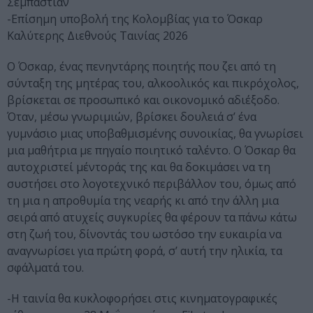
Σεμπαστιάν
-Επίσημη υποβολή της Κολομβίας για το Όσκαρ
Καλύτερης Διεθνούς Ταινίας 2026
Ο Όσκαρ, ένας πενηντάρης ποιητής που ζει από τη
σύνταξη της μητέρας του, αλκοολικός και πικρόχολος,
βρίσκεται σε προσωπικό και οικονομικό αδιέξοδο.
Όταν, μέσω γνωριμιών, βρίσκει δουλειά σ’ ένα
γυμνάσιο μιας υποβαθμισμένης συνοικίας, θα γνωρίσει
μια μαθήτρια με πηγαίο ποιητικό ταλέντο. Ο Όσκαρ θα
αυτοχριστεί μέντοράς της και θα δοκιμάσει να τη
συστήσει στο λογοτεχνικό περιβάλλον του, όμως από
τη μια η απροθυμία της νεαρής κι από την άλλη μια
σειρά από ατυχείς συγκυρίες θα φέρουν τα πάνω κάτω
στη ζωή του, δίνοντάς του ωστόσο την ευκαιρία να
αναγνωρίσει για πρώτη φορά, σ’ αυτή την ηλικία, τα
σφάλματά του.
-Η ταινία θα κυκλοφορήσει στις κινηματογραφικές