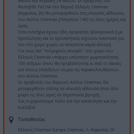
Μαΐου και Κυριακή 24 Μαΐου, οι προβολές του
Φεστιβάλ FeCHA στο θερινό Ελληνίς Cinemax
(Κηφισίας 29) θα μεταφερθούν στις κλειστές αίθουσες
του Αελλώ Cinemax (Πατησίων 140) τις ίδιες ημέρες και
ώρες.
Όσα εισιτήρια έχουν ήδη αγοραστεί ηλεκτρονικά ή με
προπώληση και οι προσκλήσεις ισχύουν κανονικά για
τον νέο χώρο χωρίς να απαιτείται καμία αλλαγή.
Για τους πιο "τολμηρούς σινεφίλ" στο χώρο του
Ελληνίς Cinemax υπάρχει υπόστεγο χωρητικότητας
100 ατόμων όπου θα προβάλλονται κι εκεί οι ταινίες
για όσους επιλέξουν να μην τις παρακολουθήσουν
στο Αελλώ Cinemax.
Οι προβολές του θερινού Αελλώ Cinemax, θα
μεταφερθούν επίσης σε κλειστή αίθουσα στον ίδιο
χώρο τις ίδιες ώρες σε περίπτωση βροχής.
Σας ευχαριστούμε πολύ για την κατανόηση και την
ευελιξία!
Τοποθεσία:
Ελληνίς Cinemax Europa Cinemas, Λ. Κηφισίας 29