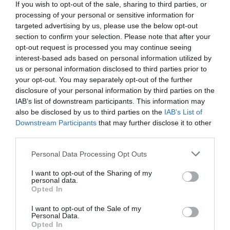
If you wish to opt-out of the sale, sharing to third parties, or
processing of your personal or sensitive information for
-Υποψήφια για 2 Βραβεία Goya (Καλύτερου Νέου
targeted advertising by us, please use the below opt-out
Σκηνοθέτη & Καλύτερου Ηθοποιού).
section to confirm your selection. Please note that after your
opt-out request is processed you may continue seeing
Στο σκηνοθετικό ντεμπούτο του Gerard Oms, ο Mario
interest-based ads based on personal information utilized by
Casas υποδύεται τον Sergio, έναν άντρα στα 30 που
us or personal information disclosed to third parties prior to
ταξιδεύει στην Ουτρέχτη με την οικογένειά του για
your opt-out. You may separately opt-out of the further
disclosure of your personal information by third parties on the
έναν αγώνα ποδοσφαίρου. Αλλά πριν επιστρέψει μια
IAB’s list of downstream participants. This information may
κρίση πανικού τον ωθεί να παραμείνει στην Ολλανδία.
also be disclosed by us to third parties on the
IAB’s List of
Επιλέγει να μείνει σε μια χώρα χωρίς να έχει χρήματα,
Downstream Participants
that may further disclose it to other
στέγη ή γνώση της γλώσσας και έρχεται αντιμέτωπος
third parties.
με τη σκληρή πραγματικότητα της μοναξιάς και της
ταξικής περιθωριοποίησης, κόβοντας παράλληλα κάθε
Personal Data Processing Opt Outs
γέφυρα με το παρελθόν του. Ωστόσο, αυτή η ακραία
I want to opt-out of the Sharing of my
απομόνωση λειτουργεί ως καταλύτης για την
personal data.
Opted In
εσωτερική του αναζήτηση και ξεκινά μια
καθυστερημένη διαδικασία ενηλικίωσης, μακριά από
I want to opt-out of the Sale of my
επικριτικά βλέμματα. Καθώς προσπαθεί να επιβιώσει σε
Personal Data.
Opted In
αυτό το νέο περιβάλλον, ο Sergio αρχίζει σιγά-σιγά να