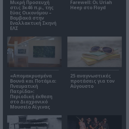
Μικρή Προσευχή
Farewell: Οι Uriah
στις 3κ46 π.μ., της
Heep στο Floyd
Εύας Οικονόμου –
Βαμβακά στην
Εναλλακτική Σκηνή
ΕΛΣ
«Απομακρυσμένα
25 αναγνωστικές
Βουνά και Ποτάμια:
προτάσεις για τον
Πνευματική
Αύγουστο
Πατρίδα»:
Περιοδική έκθεση
στο Διαχρονικό
Μουσείο Αίγινας