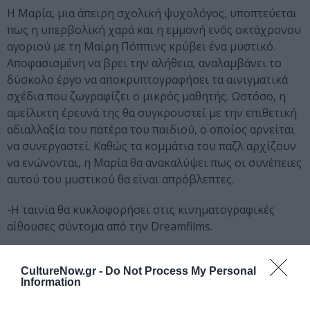
Η Μαρία, μια άπειρη σχολική ψυχολόγος, υποπτεύεται
πως η υπερβολική χαρά και η εμμονή ενός οκτάχρονου
αγοριού με τη Μαίρη Πόππινς κρύβει ένα μυστικό.
Αποφασισμένη να βρει την αλήθεια, αναλαμβάνει το
δύσκολο έργο να αποκρυπτογραφήσει τα αινιγματικά
σχέδια που ζωγραφίζει ο μικρός μαθητής. Ωστόσο, η
αμείλικτη έρευνά της θα συγκρουστεί με την επιθετική
αδιαλλαξία του πατέρα του παιδιού, ο οποίος αρνείται
να συνεργαστεί. Καθώς τα κομμάτια του παζλ αρχίζουν
να ενώνονται, η Μαρία θα ανακαλύψει πως οι συνέπειες
αυτού του μυστικού θα είναι απρόβλεπτες.
-Η ταινία θα κυκλοφορήσει στις κινηματογραφικές
αίθουσες σύντομα από την Dreamfilms.
ΔΕΥΤΕΡΑ 25 ΜΑΪΟΥ | 22:50
CultureNow.gr -
Do Not Process My Personal
ΜΑΚΡΙΑ (Muy Lejos / Molt Lluny)
του
Gerard Oms
Information
(Ισπανία-Ολλανδία, 2025, 100′)
Δραματική, LGBT+