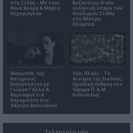
στη Στέγη – Με τους
Βυζαντίου: Η νέα
Νίκο Κουρή & Μαρία
ελληνική όπερα του
Κεχαγιόγλου
Θεόδωρου Στάθη
στο θέατρο
Ολύμπια
Μακμπέθ, της
32οι Πλοές – Το
Κατερίνας
Αίνιγμα της Εικόνας:
Ευαγγελάτου με
Ομαδική έκθεση στο
Γιώργο Γάλλο &
Ίδρυμα Π. & Μ.
Καρυοφυλλιά
Κυδωνιέως
Καραμπέτη στο
Θέατρο Βασιλάκου
Τελευταία νέα