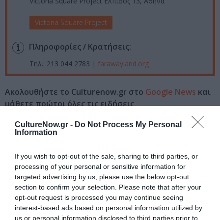
Victoria Square Project Ελπίδος 13, Αθήνα
Victoria Square Project
Πληροφορίες / Κρατήσεις:
Τηλ.: 213 044 2783 |
farawayland.org
Ακολουθήστε το Culturenow.gr στο
Google News
και
μάθετε πρώτοι όλες τις ειδήσεις
Δείτε όλα τα
τελευταία νέα
για την Τέχνη και τον
CultureNow.gr -
Do Not Process My Personal
Information
Πολιτισμό στο
Culturenow.gr
If you wish to opt-out of the sale, sharing to third parties, or
Νέοι Διαγωνισμοί
❯
processing of your personal or sensitive information for
targeted advertising by us, please use the below opt-out
Tags
section to confirm your selection. Please note that after your
opt-out request is processed you may continue seeing
VICTORIA SQUARE PROJECT
interest-based ads based on personal information utilized by
us or personal information disclosed to third parties prior to