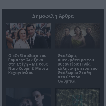
Δημοφιλή Άρθρα
O «Οιδίποδας» του
Θεοδώρα,
Ρόμπερτ Άικ ξανά
Αυτοκράτειρα του
στη Στέγη – Με τους
Βυζαντίου: Η νέα
Νίκο Κουρή & Μαρία
ελληνική όπερα του
Κεχαγιόγλου
Θεόδωρου Στάθη
στο θέατρο
Ολύμπια