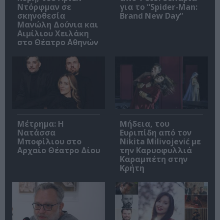
Ντόρφμαν σε
για το “Spider-Man:
σκηνοθεσία
Brand New Day”
Μανώλη Δούνια και
Αιμίλιου Χειλάκη
στο Θέατρο Αθηνών
Μέτρημα: Η
Μήδεια, του
Νατάσσα
Ευριπίδη από τον
Μποφίλιου στο
Nikita Milivojević με
Αρχαίο Θέατρο Δίου
την Καρυοφυλλιά
Καραμπέτη στην
Κρήτη