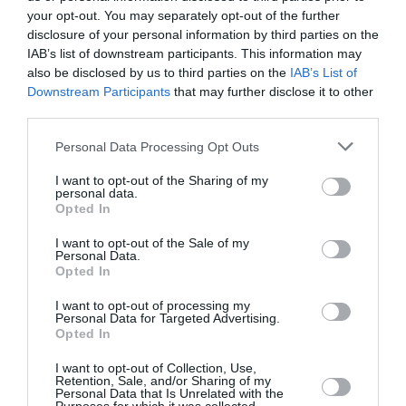
ΝΤΟΚΙΜΑΝΤΕΡ - ΙΣΤΟΡΙΚΕΣ ΤΑΙΝΙΕΣ
ΞΕΝΕΣ ΤΑΙΝΙΕΣ
your opt-out. You may separately opt-out of the further
disclosure of your personal information by third parties on the
Newsletter
IAB’s list of downstream participants. This information may
also be disclosed by us to third parties on the
IAB’s List of
Κάθε βδομάδα στο e-mail σας τα τελευταία νέα για
Downstream Participants
that may further disclose it to other
την Τέχνη και τον Πολιτισμό!
third parties.
Personal Data Processing Opt Outs
I want to opt-out of the Sharing of my
personal data.
Opted In
Ακολουθήστε το Culturenow.gr
I want to opt-out of the Sale of my
Personal Data.
Opted In
I want to opt-out of processing my
Personal Data for Targeted Advertising.
Σχετικά Άρθρα
Opted In
I want to opt-out of Collection, Use,
Retention, Sale, and/or Sharing of my
Personal Data that Is Unrelated with the