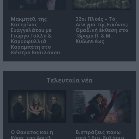
Μακμπέθ, της
32οι Πλοές – Το
Κατερίνας
Αίνιγμα της Εικόνας:
Ευαγγελάτου με
Ομαδική έκθεση στο
Γιώργο Γάλλο &
Ίδρυμα Π. & Μ.
Καρυοφυλλιά
Κυδωνιέως
Καραμπέτη στο
Θέατρο Βασιλάκου
Τελευταία νέα
Ο Θάνατος και η
Εισπράξεις πάνω
Κόρη, του Άριελ
από 1 δισ. δολάρια